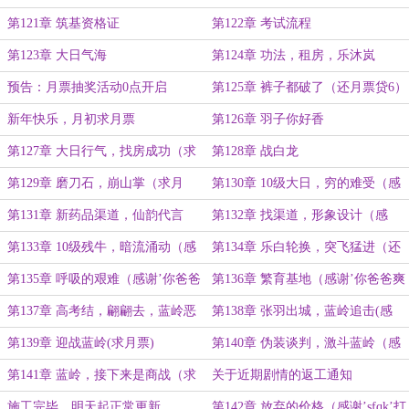
5）
第121章 筑基资格证
第122章 考试流程
第123章 大日气海
第124章 功法，租房，乐沐岚
预告：月票抽奖活动0点开启
第125章 裤子都破了（还月票贷6）
新年快乐，月初求月票
第126章 羽子你好香
第127章 大日行气，找房成功（求
第128章 战白龙
月票）
第129章 磨刀石，崩山掌（求月
第130章 10级大日，穷的难受（感
票）
谢’空城旧巷凉城少年’盟主）
第131章 新药品渠道，仙韵代言
第132章 找渠道，形象设计（感
（求月票）
谢'秋水染星河'打赏盟主）
第133章 10级残牛，暗流涌动（感
第134章 乐白轮换，突飞猛进（还
谢'洛古特亲王'打赏盟主）
月票贷7）
第135章 呼吸的艰难（感谢’你爸爸
第136章 繁育基地（感谢’你爸爸爽
爽朗地笑着说’打赏盟主）
朗地笑着说’打赏盟主2）
第137章 高考结，翩翩去，蓝岭恶
第138章 张羽出城，蓝岭追击(感
意（还月票贷8）
谢'凛酱的海豚'打赏盟主)
第139章 迎战蓝岭(求月票)
第140章 伪装谈判，激斗蓝岭（感
谢’啾与咪与驴与点与甜’打赏盟主）
第141章 蓝岭，接下来是商战（求
关于近期剧情的返工通知
月票）
施工完毕，明天起正常更新
第142章 放弃的价格（感谢’sfqk’打