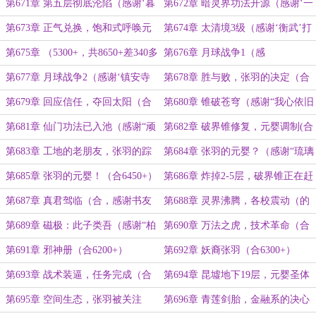
（两章合一，6600+）
6100+）
第671章 第五层彻底沦陷（感谢‘暮
第672章 暗灵界功法开源（感谢‘一
冬晨曦’打赏的盟主）
笑天晴’打赏盟主）
第673章 正气兑换，饱和式呼唤元
第674章 太清境3级（感谢‘衡武’打
婴（9400+三合一）
赏盟主）
第675章 （5300+，共8650+差340多
第676章 月球战争1（感
字到3章）
谢‘LizOrange’打赏盟主）
第677章 月球战争2（感谢‘镇安寺
第678章 胜与败，张羽的决定（合
铁牛’打赏盟主）
并8170+）
第679章 回应信任，夺回太阳（合
第680章 锥破苍穹（感谢“我心依旧
7600+）
210”打赏盟主）
第681章 仙门功法已入池（感谢“顽
第682章 破界锥修复，元婴调制(合
猴捞月”打赏盟主）
6300+)
第683章 工地的老朋友，张羽的踪
第684章 张羽的元婴？（感谢“琉璃
迹
色的回忆”再次打赏2.3个盟主）
第685章 张羽的元婴！（合6450+）
第686章 炸掉2-5层，破界锥正在赶
来（合，感谢“固有狮子 ”的盟）
第687章 真君驾临（合，感谢书友
第688章 灵界沸腾，各校震动（的
20220510150647963）
盟主）
第689章 磁极：此子类吾（感谢“柏
第690章 万法之虎，技术革命（合
_DROP_TABLE”的盟主）
6570+）
第691章 邪神册（合6200+）
第692章 妖裔张羽（合6300+）
第693章 战术装逼，任务完成（合
第694章 昆墟地下19层，元婴圣体
7650+）
（合6620+）
第695章 空间生态，张羽被关注
第696章 青莲剑胎，金融系的决心