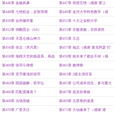
棋ing’送白真真10双丝袜）
第446章 金融风暴
第447章 得授五绝（感谢‘爱上
fiji’送白真真10双丝袜）
第448章 七绝机会，反智浪潮
第449章 金河大学特色教学（感
谢‘不一样的烟火li’打赏盟主）
第450章 会所爆炸案
第451章 十大之金刚大学
第452章 倒翻昆仑（6/6）
第453章 非败者败，非胜者胜
第454章 天昆仑移山神力
第455章 王总
第456章 张总（求月票）
第457章 福总（感谢‘麦克阿瑟’打
赏盟主）
第458章 海阔天空的炼器系，再战
第459章 校长来了都走不掉（感
金刚
谢‘微茫一角’的盟主）
第460章 张羽斗禅熔
第461章 败禅熔
第462章 灵币暴涨的张羽
第463章 2级太清符箓
第464章 阴器破解，双学位
第465章 公司成本优化，参与重大
实验项目
第466章 匹配度爆表？
第467章 器灵的青睐
第468章 当场突破
第469章 玉星寒的速度
第470章 广受关注
第471章 大仙缘来了（感谢‘濯