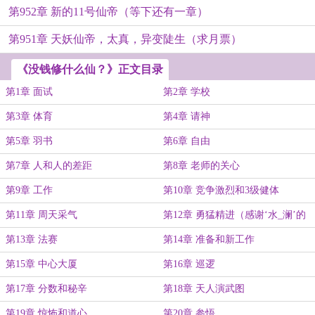
第952章 新的11号仙帝（等下还有一章）
第951章 天妖仙帝，太真，异变陡生（求月票）
《没钱修什么仙？》正文目录
第1章 面试
第2章 学校
第3章 体育
第4章 请神
第5章 羽书
第6章 自由
第7章 人和人的差距
第8章 老师的关心
第9章 工作
第10章 竞争激烈和3级健体
第11章 周天采气
第12章 勇猛精进（感谢‘水_澜’的
盟主打赏）
第13章 法赛
第14章 准备和新工作
第15章 中心大厦
第16章 巡逻
第17章 分数和秘辛
第18章 天人演武图
第19章 惊怖和道心
第20章 参悟