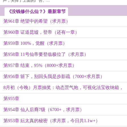
声，关掉了上面的广告。...
《没钱修什么仙？》最新章节
第961章 绝望中的希望（求月票）
第960章 证道昆墟，登帝（还有一章）
第959章 100%，觉醒（求月票）
第958章 11号仙帝要登临极位了（求月票）
第957章 结束，95%（8000+求月票）
第956章 斩下，别回头我是步影疏（7000+求月票）
8月初（今晚）月票抽奖：动态罡气炮，可视化法宝收纳箱，
第955章
眼骸散热法宝
第954章 仙人后裔7级（6700+，求月票）
第953章 妘太真的秘密（求月票，今日共1.1w+）