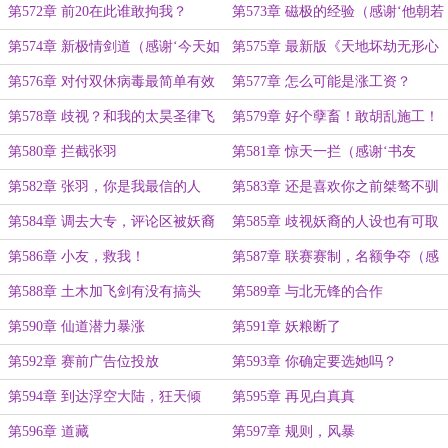
盟）
代机’打赏盟主）
第572章 前20在此谁敢拘我？
第573章 磁极的经验（感谢‘他朝若
是同淋雪糕’打赏盟主）
第574章 新极情剑道（感谢‘今天如
第575章 最新版《天地坏劫无形心
此’再次打赏盟主）
兵》
第576章 对付双休病毒最简单有效
第577章 怎么可能是涨工资？
的方法
第578章 歧视？和我的太昊圣律飞
第579章 好个孽畜！敢胡乱施工！
剑说去吧！
第580章 拦截张羽
第581章 惊天一拦（感谢‘书友
150617214954387’给）
第582章 张羽，你是我最信的人
第583章 还是喜欢你之前桀骜不驯
（白真真送丝袜成盟主）
的样子
第584章 调去大专，评论区被妖裔
第585章 歧视妖裔的人设也有可取
攻陷
之处
第586章 小友，救我！
第587章 联赛赛制，名额争夺（感
谢‘洛山达的法师’打赏盟主）
第588章 土木加飞剑有没有搞头
第589章 与北无锋的合作
（感谢‘晗照缘’打赏盟主）
第590章 仙道潜力暴涨
第591章 妖粮断了
第592章 赛前广告位投放
第593章 你确定要选她吗？
第594章 到达浮空大陆，狂天倾
第595章 再见白真真
第596章 道藏
第597章 规则，风暴