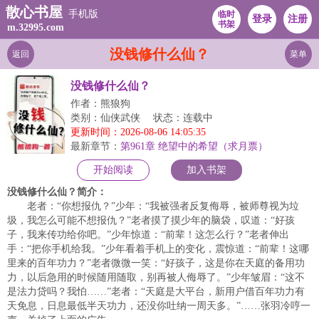
散心书屋
手机版
临时
登录
注册
书架
m.32995.com
没钱修什么仙？
返回
菜单
没钱修什么仙？
作者：熊狼狗
类别：仙侠武侠
状态：连载中
更新时间：2026-08-06 14:05:35
最新章节：
第961章 绝望中的希望（求月票）
开始阅读
加入书架
没钱修什么仙？简介：
老者：“你想报仇？”少年：“我被强者反复侮辱，被师尊视为垃
圾，我怎么可能不想报仇？”老者摸了摸少年的脑袋，叹道：“好孩
子，我来传功给你吧。”少年惊道：“前辈！这怎么行？”老者伸出
手：“把你手机给我。”少年看着手机上的变化，震惊道：“前辈！这哪
里来的百年功力？”老者微微一笑：“好孩子，这是你在天庭的备用功
力，以后急用的时候随用随取，别再被人侮辱了。”少年皱眉：“这不
是法力贷吗？我怕……”老者：“天庭是大平台，新用户借百年功力有
天免息，日息最低半天功力，还没你吐纳一周天多。”……张羽冷哼一