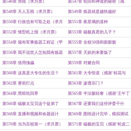
眼’成为盟主）
第546章 滑跪（求月票）
第547章 轮回和神道的秘密（感
谢‘影仙齐天’打赏盟主）
第548章 天人五税（求月票）
第549章 炼器就是越快越好
第550章 行政也有可取之处（求月
第551章 夜星璃的道种
票）
第552章 雏型机上报（求月票）
第553章 磁极真君的儿子？
第554章 颁布军事炼器工程证（甲
第555章 全校50强和新眼骸
类）
第556章 我不说世人怎知我有炼器
第557章 天妖的来要饭了
军事证？
第558章 借用傀儡
第559章 对赌合同
第560章 这真是大专生的生活？
第561章 大专悟道（感谢‘桂花与
酒’成为盟主）
第562章 赛前打点
第563章 渗透宗门？
第564章 黑暗轮回界
第565章 半法骸轻奢（感谢‘壬午丁
未庚辰丙子’的1.5个盟主）
第566章 磁极太宝贝这个徒弟了
第567章 还要我们这些评委干什
么？
第568章 直播和视频和命题设计
第569章 图纸设计完毕，模拟测试
（感谢‘木白金玉’投喂褔姬同事成
第570章 当为百校第一（求月票）
第571章 磁极的宝贝（感谢‘蛇皮二