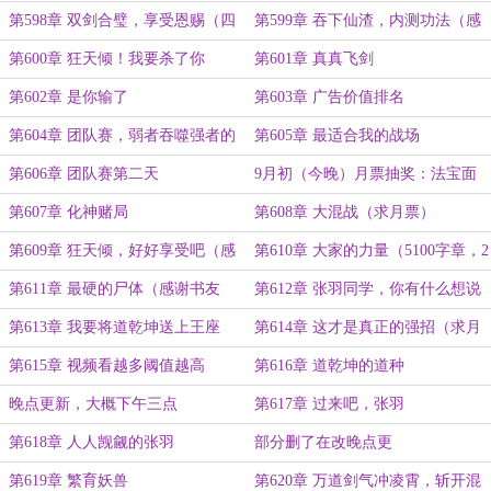
第598章 双剑合璧，享受恩赐（四
第599章 吞下仙渣，内测功法（感
千字章）
谢‘maleimalei’打赏盟主）
第600章 狂天倾！我要杀了你
第601章 真真飞剑
啊！！！
第602章 是你输了
第603章 广告价值排名
第604章 团队赛，弱者吞噬强者的
第605章 最适合我的战场
机会
第606章 团队赛第二天
9月初（今晚）月票抽奖：法宝面
罩，定风珠，浓缩煞气存储罐
第607章 化神赌局
第608章 大混战（求月票）
第609章 狂天倾，好好享受吧（感
第610章 大家的力量（5100字章，2
谢‘踏鹤斩蜃’打赏盟主）
章8200+，求月票）
第611章 最硬的尸体（感谢书友
第612章 张羽同学，你有什么想说
2021092711324876打盟）
的吗（求月票）
第613章 我要将道乾坤送上王座
第614章 这才是真正的强招（求月
票）
第615章 视频看越多阈值越高
第616章 道乾坤的道种
晚点更新，大概下午三点
第617章 过来吧，张羽
第618章 人人觊觎的张羽
部分删了在改晚点更
第619章 繁育妖兽
第620章 万道剑气冲凌霄，斩开混