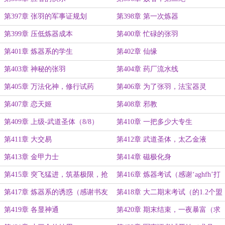
第397章 张羽的军事证规划
第398章 第一次炼器
第399章 压低炼器成本
第400章 忙碌的张羽
第401章 炼器系的学生
第402章 仙缘
第403章 神秘的张羽
第404章 药厂流水线
第405章 万法化神，修行试药
第406章 为了张羽，法宝器灵
第407章 恋天姬
第408章 邪教
第409章 上级-武道圣体（8/8）
第410章 一把多少大专生
第411章 大交易
第412章 武道圣体，太乙金液
第413章 金甲力士
第414章 磁极化身
第415章 突飞猛进，筑基极限，抢
第416章 炼器考试（感谢‘aghfh’打
饭
赏盟主）
第417章 炼器系的诱惑（感谢书友
第418章 大二期末考试（的1.2个盟
20230821175232114）
主）
第419章 各显神通
第420章 期末结束，一夜暴富（求