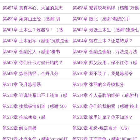
莉埃蒂’打赏盟主）
第497章 真真本心、大圣的意志
第498章 繁育税与羁绊（感谢‘万俟
（感谢‘过路秤子’打赏盟主）
森’打赏盟主）
第499章 须弥山王经（感谢‘阴
第500章 败北（感谢‘燃烧的手
月’成为盟主）
指’成为盟主）
第501章 土木生？炼器爷！（感
第502章 最强土木生（感谢‘独孤七
谢‘狼材’喂同事送符打钱送张羽送丝
夜’打赏盟主）
第503章 土木冠军（感谢‘沉默是金
第504章 留在土木？还是转系？
袜）
的品质’给张羽转账10次）
（感谢‘神通大熊’打赏盟主）
第505章 金融抢人（感谢‘樱书
第506章 金融是金融，万法是万法
ing’打赏盟主）
（感谢‘努力赚钱的小墨’打赏盟主）
第507章 你们什么时候开始的？
第508章 师父没用，保不住你（感
（感谢‘酱sipid’打赏盟主）
谢‘竹风挽弦’打赏盟主）
第509章 炼器路径，金丹几分
第510章 我不装了，我是炼器爷
第511章 飞升炼器系
第512章 张羽的金丹模拟分
第513章 谁说转系比不上纯血（感
第514章 个人品牌的维护（感谢‘灯
谢‘谢龙起’打赏盟主）
镀江堤枫’打赏盟主）
第515章 接我极情剑道（感谢‘500
第516章 你们给我抱紧（感谢‘晚上
斤的膨胀王’打赏盟主）
吃些什么好呢’打赏盟主）
第517章 拖成魂修（感
第518章 家里进鬼了你不知道？
谢‘Geineer’打赏盟主）
（感谢‘嘉话’打赏盟主）
第519章 解决雷极
第520章 初级-炼器奇才（6/6）
第521章 小有名气（感谢‘cuivie’打
第522章 正面竞争（感谢‘JiEun’打