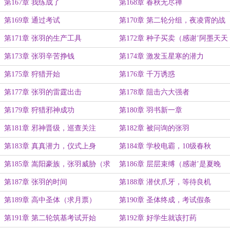
律’打赏白银盟主 ）
第167章 我练成了
第168章 春秋无尽禅
第169章 通过考试
第170章 第二轮分组，夜凌霄的战
意
第171章 张羽的生产工具
第172章 种子买卖（感谢’阿墨天天
摸鱼’打赏盟主）
第173章 张羽辛苦挣钱
第174章 激发玉星寒的潜力
第175章 狩猎开始
第176章 千万诱惑
第177章 张羽的雷霆出击
第178章 阻击六大强者
第179章 狩猎邪神成功
第180章 羽书新一章
第181章 邪神晋级，巡查关注
第182章 被问询的张羽
第183章 真真潜力，仪式上身
第184章 学校电霸，10级春秋
第185章 嵩阳豪族，张羽威胁（求
第186章 层层束缚（感谢’是夏晚
月票）
啊’打赏盟主）
第187章 张羽的时间
第188章 潜伏爪牙，等待良机
第189章 高中圣体（求月票）
第190章 圣体终成，考试假条
第191章 第二轮筑基考试开始
第192章 好学生就该打药