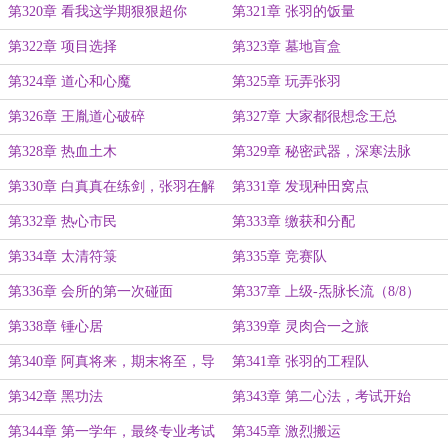
第320章 看我这学期狠狠超你
第321章 张羽的饭量
第322章 项目选择
第323章 墓地盲盒
第324章 道心和心魔
第325章 玩弄张羽
第326章 王胤道心破碎
第327章 大家都很想念王总
第328章 热血土木
第329章 秘密武器，深寒法脉
第330章 白真真在练剑，张羽在解
第331章 发现种田窝点
冻
第332章 热心市民
第333章 缴获和分配
第334章 太清符箓
第335章 竞赛队
第336章 会所的第一次碰面
第337章 上级-炁脉长流（8/8）
第338章 锤心居
第339章 灵肉合一之旅
第340章 阿真将来，期末将至，导
第341章 张羽的工程队
师选择
第342章 黑功法
第343章 第二心法，考试开始
第344章 第一学年，最终专业考试
第345章 激烈搬运