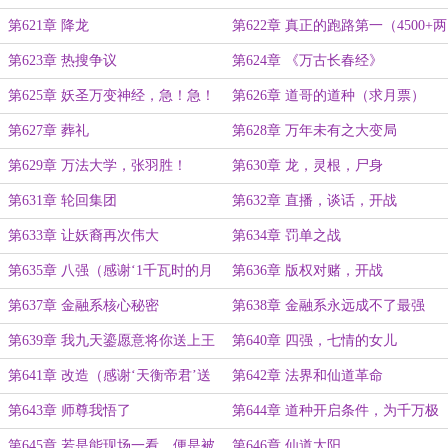
沌见青天（四千字章）
第621章 降龙
第622章 真正的跑路第一（4500+两
张共7900+）
第623章 热搜争议
第624章 《万古长春经》
第625章 妖圣万变神经，急！急！
第626章 道哥的道种（求月票）
急！
第627章 葬礼
第628章 万年未有之大变局
第629章 万法大学，张羽胜！
第630章 龙，灵根，尸身
第631章 轮回集团
第632章 直播，谈话，开战
第633章 让妖裔再次伟大
第634章 罚单之战
第635章 八强（感谢‘1千瓦时的月
第636章 版权对赌，开战
光’给张羽转账10次）
第637章 金融系核心秘密
第638章 金融系永远成不了最强
（4500+字）
第639章 我九天鎏愿意将你送上王
第640章 四强，七情的女儿
座（感谢‘JeremyGin’盟主）
第641章 改造（感谢‘天衡帝君’送
第642章 法界和仙道革命
白真真10双丝袜）
第643章 师尊我悟了
第644章 道种开启条件，为千万极
虎用户而战
第645章 若是能现场一看，便是被
第646章 仙道太阳