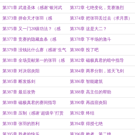
第371章 武道圣体（感谢‘银河武
第372章 七绝变化，竞赛激烈
士’打赏盟主）
第373章 拼命天才张羽（感
第374章 把张羽丢过去（求月票）
谢‘_Charlotte_’打赏盟主）
第375章 又一门20级功法？（感
第376章 这是大二？
谢‘Mikkiii’打赏盟主）
第377章 竞赛的隐藏血条（感
第378章 下半场的激斗
谢‘hotpick打赏盟主’）
第379章 没钱比什么赛（感谢‘生气
第380章 投了吧
猫咪’打赏盟主）
第381章 全场贡献第一的张羽（感
第382章 磁极真君的暗中指导
谢‘生气猫咪’再次打赏盟主）
第383章 对决宿炎阳
第384章 两界分割，巡天飞剑
第385章 断发炼剑
第386章 智能建筑
第387章 最后攻势
第388章 高主任的帮助
第389章 磁极真君的赛间指导
第390章 再战宿炎阳
第391章 压制（感谢‘超级辛’打赏
第392章 终结
盟主）
第393章 张羽的胜利
第394章 得授七绝
第395章 胜者的快乐
第396章 败者，第二绝