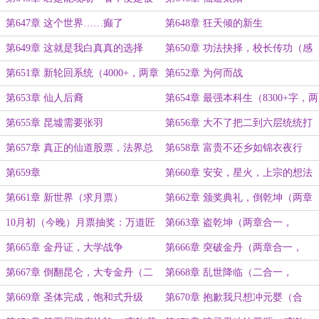
抓去免费加班也值啦
第647章 这个世界……癫了
第648章 狂天倾的新生
啊！！！
第649章 这就是我白真真的选择
第650章 功法抉择，校长传功（感
（两章合一6千）
谢‘L96A1’打赏盟主）
第651章 新轮回系统（4000+，两章
第652章 为何而战
共7100+）
第653章 仙人后裔
第654章 最强本科生（8300+字，两
章合一，差600+三章）
第655章 昆墟需要张羽
第656章 大不了把二到六层统统打
破产
第657章 真正的仙道股票，法界总
第658章 富贵不还乡如锦衣夜行
工程师（两章合一，6100+）
第659章
第660章 安安，星火，上宗的想法
第661章 新世界（求月票）
第662章 颁奖典礼，倒乾坤（两章
合一）
10月初（今晚）月票抽奖：万道匠
第663章 盗乾坤（两章合一，
宗法骸，定制行李箱
6200+）
第665章 金丹证，大学战争
第666章 突破金丹（两章合一，
6170+）
第667章 倒翻昆仑，大专金丹（二
第668章 乱世降临（二合一，
合一，6500+）
6500+）
第669章 圣体完成，饱和式升级
第670章 抱歉我只想冲元婴（合