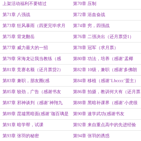
上架活动福利不要错过
第70章 压制
第71章 八强战
第72章 浴血奋战
第73章 狂风暴雨（四更完毕求月
第74章 穷，四强战
票）
第75章 背龙翻岳
第76章 二强决出（还月票贷1）
第77章 威力最大的一招
第78章 冠军（求月票）
第79章 宋海龙让我当教练（感
第80章 功法，培养（感谢‘孟椰
谢‘与太郎’盟主）
椰’盟主）
第81章 竞赛名额（还月票贷2）
第82章 10级，兼职（感谢'多佛朗
铭哥'盟主）
第83章 兼职，朋友圈(感
第84章 移植（感谢‘Lhcccc’盟主）
谢'Cruzer'盟主)
第85章 较劲，广告（感谢书友
第86章 拍摄，教训何大有（还月票
20171123095745156盟主
贷3）
第87章 邪神谈判（感谢’神翔九
第88章 黑暗补课界（感谢’小虎很
苍'盟主）
困’盟主）
第89章 昆墟黑暗面(感谢’珈百璃是
第90章 速学武功(感谢书友
也’盟主)
20190611151400639盟主)
第91章 暗学帮，试课
第92章 来自重点高中的先进经验
第93章 张羽的秘密
第94章 张羽的诱惑