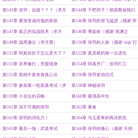
赏盟主）
第143章 张羽，估值？？？（求月
第144章 干吧羽子！彻底释放我们
票）
的仙道潜力吧！
第145章 逐渐变成内鬼的形状
第146章 张羽的突飞猛进（感谢’所
发生的给’打赏盟主）
第147章 真正的实战技术（求月
第148章 辱蓝岭（感谢’焉渊之
票）
殇’打赏盟主）
第149章 战周澈尘（求月票）
第150章 张羽的人脉（感谢’sfqk’打
赏白银盟主）
第151章 阿真你肚子怎么变大了？
第152章 真灵根的第一次进化
（求月票）
第153章 灵界修行，穷盟现身
第154章 阿真开厂，张羽打工
第155章 真残牛真舍身真心法
第156章 张羽发动仪式
第157章 参加第一轮筑基考试（求
第158章 神秘张羽
月票）
第159章 小丑位的召唤
第160章 最强高中生
第161章 深不可测的张羽
第162章 暴食
第163章 张羽的消化力！
第164章 与玉星寒的再决胜负
第165章 最后一场，武道考试
第166章 张羽的痛心（感谢’天则