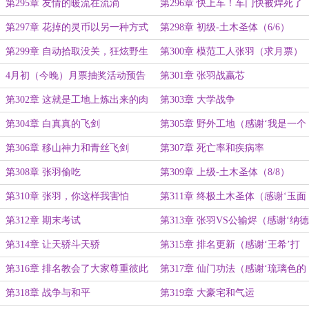
第295章 友情的暖流在流淌
第296章 快上车！车门快被焊死了
（求月票）
第297章 花掉的灵币以另一种方式
第298章 初级-土木圣体（6/6）
陪在了身边
第299章 自动拾取没关，狂炫野生
第300章 模范工人张羽（求月票）
食材
4月初（今晚）月票抽奖活动预告
第301章 张羽战嬴芯
第302章 这就是工地上炼出来的肉
第303章 大学战争
体（求月票）
第304章 白真真的飞剑
第305章 野外工地（感谢‘我是一个
读者’第三次盟主打赏）
第306章 移山神力和青丝飞剑
第307章 死亡率和疾病率
第308章 张羽偷吃
第309章 上级-土木圣体（8/8）
第310章 张羽，你这样我害怕
第311章 终极土木圣体（感谢‘玉面
小小酷霸王’打赏盟主）
第312章 期末考试
第313章 张羽VS公输烬（感谢‘纳德
’打赏盟主）
第314章 让天骄斗天骄
第315章 排名更新（感谢‘王希’打
赏盟主）
第316章 排名教会了大家尊重彼此
第317章 仙门功法（感谢‘琉璃色的
回忆’打赏1.4个盟主）
第318章 战争与和平
第319章 大豪宅和气运