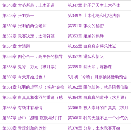
第346章 大势所趋，土木正道
第347章 此子乃天生土木圣体
第348章 张羽第一
第349章 土木七绝和七绝法骸
第350章 张羽的两位老师
第351章 张羽的秘密
第352章 竞赛决定，太清符箓
第353章 姐弟的羁绊
第354章 太清殿
第355章 白真真定损乐沐岚
第356章 四心合一，高主任的指导
第357章 退队和新队
（求月票）
第358章 鬼肾，万元（求月票）
第359章 翻天印，炼器课
第360章 今天开始戒色！
5月初（今晚）月票抽奖活动预告
第361章 张羽的虚弱期（感谢‘金枪
第362章 阻他仙路，就是阻我仙路
匠卢梭’打赏盟主）
（求月票）
第363章 白真真和张羽的重逢（感
第364章 白真真的道种（求月票）
谢金枪匠卢梭再次打赏1.1个盟主）
第365章 有钱才有感情
第366章 被人崇拜的白真真（求月
票）
第367章 炒币（感谢‘沉默与剑’打
第368章 我闻无涯不是一个小气的
赏1.2个盟主）
人
第369章 青莲剑胎的奥妙
第370章 分别，土木竞赛开始