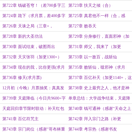
者’打赏盟主）
1690+字）
第722章 钱破苍穹！（差700多字三
第723章 扶天之倾（合）
章，感谢“宅菜”打赏的白银盟）
第724章 跪下（求月票，差400多字
第725章 真君他不一样（合，感
8000）
谢‘树牧深山朝’打赏盟主）
第726章 天诛之局（三章+，
第727章 败吞天
9200+字求月票）
第728章 新的大圣功法
第729章 分身修行，直面邪神（加
更1600+感谢“乾天贤”打赏盟主）
第730章 面试结束，破图而出
第731章 师父，我来了（加更
1500+）
第732章 天灾张羽（加更1300+）
第733章 以一敌百，战斩仙
第734章 现在的我，比你更强(求月
第735章 败斩仙，噬邪神（求月
票)
票）
第736章 修天(求月票)
第737章 百亿补天（加更1140+，这
月最后一天可订出保底月票）
12月初（今晚）月票抽奖：真真发
第738章 史上最穷之人，他才是神
丝剑（琉璃玉丝），可视化法骸法宝
（今日第一章6210+）
第739章 天庭降临（今日共9600+字
单章总结：大学战争结束，天庭降
收纳箱
=3章+，求月票）
临
天庭回归章节限时联动：补天红包
第740章 钱可通神（感谢“天命之上
SSR”打赏的白银盟）
第741章 百亿符咒主
第742章 拜入宗门之路（补更
1000+，感谢‘旭_尧’打赏盟主）
第743章 宗门岗位（感谢“哥布林重
第744章 考宗热（感谢书友