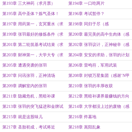
第193章 三大神药（求月票）
第194章 一口吃两片
第195章 高中圣体？炼气圣体！
第196章 考试暂停？
（求月票）
第197章 用药第一，玄冥重水（求
第198章 同归于尽（感
月票）
谢’lyrical000’打赏盟主）
第199章 张羽最好的修炼条件（求
第200章 最完美的高中生肉体（感
月票）
谢’忽有狂徒夜磨刀s’打赏盟主）
第201章 第二轮筑基考试结束（求
第202章 张羽议计，正神秘辛（感
月票）
谢’rap演唱会首席手语师’打赏盟）
第203章 财神第一，大学大专（求
第204章 安安的求助，张羽的计划
月票）
第205章 遭遇突袭的张羽
第206章 雷鸣符，军用武装
第207章 问讯张羽，正神清场
第208章 封锁万星集团（感谢’N甲
基_1苯基丙_2胺’打赏盟主）
第209章 调解室内的张羽
第210章 张羽的丰厚收获
第211章 隐藏危机，黑暗补课
第212章 黑暗补课界最赚钱的方向
第213章 张羽的突飞猛进和金牌试
第214章 大学都没上过的废物（感
课
谢‘敛醉颜’打赏盟主）
第215章 就是这股味儿
第216章 炸墓地
第217章 圣胎初成，考试将近
第218章 嵩阳乱象