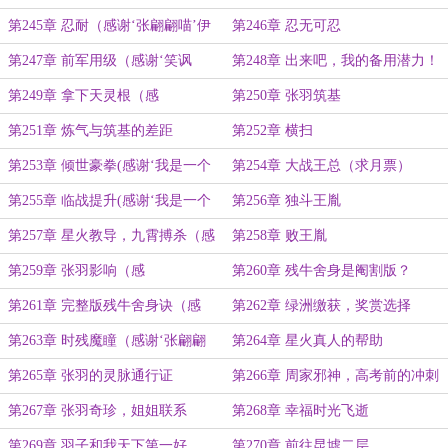
谢‘qyqxxxxxxx’打赏的盟主
月票）
第245章 忍耐（感谢‘张翩翩喵’伊
第246章 忍无可忍
芙送张翩翩10个奥斯卡奖杯）
第247章 前军用级（感谢‘笑讽
第248章 出来吧，我的备用潜力！
嘲’打赏的盟主）
助我筑基！
第249章 拿下天灵根（感
第250章 张羽筑基
谢‘qyqxxxxxxx’再次打赏的盟主）
第251章 炼气与筑基的差距
第252章 横扫
第253章 倾世豪拳(感谢‘我是一个
第254章 大战王总（求月票）
读者’打赏盟主)
第255章 临战提升(感谢‘我是一个
第256章 独斗王胤
读者’再次打赏盟主)
第257章 星火教导，九霄搏杀（感
第258章 败王胤
谢‘赈早青琥珀主’打赏盟主）
第259章 张羽影响（感
第260章 残牛舍身是阉割版？
谢‘qyqxxxxxxx’打赏的第三个盟主）
第261章 完整版残牛舍身诀（感
第262章 绿洲缴获，奖赏选择
谢‘六道苍玄’打赏盟主）
第263章 时残魔瞳（感谢‘张翩翩
第264章 星火真人的帮助
喵’伊芙再送张翩翩10个奥斯卡奖
第265章 张羽的灵脉通行证
第266章 周家邪神，高考前的冲刺
杯）
第267章 张羽奇珍，姐姐联系
第268章 幸福时光飞逝
第269章 羽子和我天下第一好
第270章 前往昆墟二层