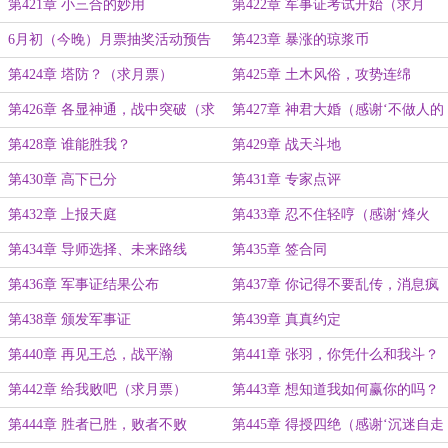
月票）
第421章 小三合的妙用
第422章 军事证考试开始（求月
票）
6月初（今晚）月票抽奖活动预告
第423章 暴涨的琼浆币
第424章 塔防？（求月票）
第425章 土木风俗，攻势连绵
第426章 各显神通，战中突破（求
第427章 神君大婚（感谢‘不做人的
月票）
JO太郎’的盟主）
第428章 谁能胜我？
第429章 战天斗地
第430章 高下已分
第431章 专家点评
第432章 上报天庭
第433章 忍不住轻哼（感谢‘烽火
蓮’打赏盟主）
第434章 导师选择、未来路线
第435章 签合同
第436章 军事证结果公布
第437章 你记得不要乱传，消息疯
传
第438章 颁发军事证
第439章 真真约定
第440章 再见王总，战平瀚
第441章 张羽，你凭什么和我斗？
（感谢‘王訾’打赏盟主）
第442章 给我败吧（求月票）
第443章 想知道我如何赢你的吗？
第444章 胜者已胜，败者不败
第445章 得授四绝（感谢‘沉迷自走