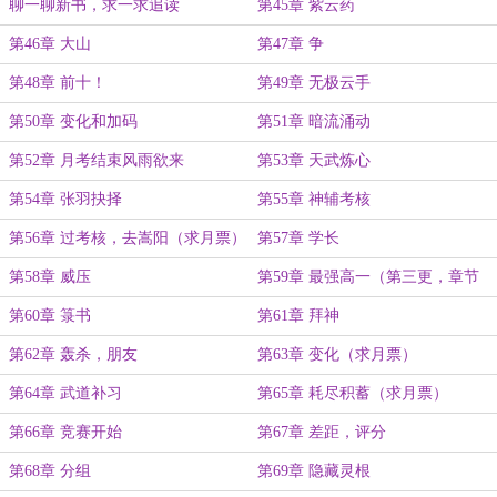
聊一聊新书，求一求追读
第45章 紫云药
第46章 大山
第47章 争
第48章 前十！
第49章 无极云手
第50章 变化和加码
第51章 暗流涌动
第52章 月考结束风雨欲来
第53章 天武炼心
第54章 张羽抉择
第55章 神辅考核
第56章 过考核，去嵩阳（求月票）
第57章 学长
第58章 威压
第59章 最强高一（第三更，章节
贷）
第60章 箓书
第61章 拜神
第62章 轰杀，朋友
第63章 变化（求月票）
第64章 武道补习
第65章 耗尽积蓄（求月票）
第66章 竞赛开始
第67章 差距，评分
第68章 分组
第69章 隐藏灵根