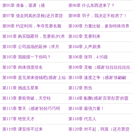
第95章 准备，退课（感
第96章 什么东西进来了？
谢’xX_Acid_Xx’盟主）
第97章 借走阿真的灵根(还月票贷
第98章 羽子，我决定不租房了！
4)
第99章 约定时间，争夺竞赛名额
第100章 力量比较，参加特殊培养
计划？
第101章 购买隐匿符，竞赛前夕(求
第102章 竞赛到来
月票)
第103章 公司战场的延伸（求月
第104章 人声鼎沸
票）
第105章 我能摸一下你吗？
第106章 张羽，4.95级
第107章 肉体强度排名
第108章 灵敏（感谢'拉拉拉拉拉拉
拉拉拉伸'盟主）
第109章 是兄弟来借钱吧(感谢'上仙
第110章 速度之争（感谢'张翩翩
齐天'盟主)
喵'伊芙的盟主）
第111章 挑战玉星寒
第112章 胜负
第113章 赛前突破，天空柱
第114章 酝酿(感谢'百里彤雲'的盟
主）
第115章 擎天（感谢'轻轻巧巧呵
第116章 最强力量！
呵'的盟主）
第117章 绝世天才
第118章 代言人
第119章 课安排不过来
第120章 对不起，阿真（还月票贷