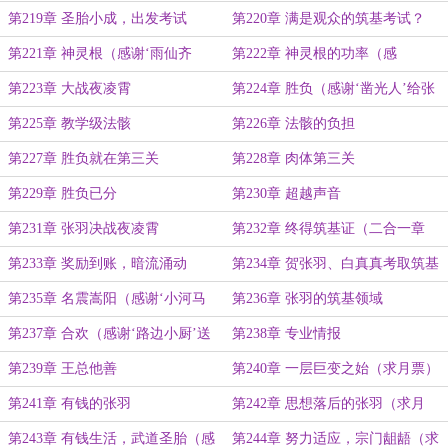
第219章 圣胎小成，出发考试
第220章 满是观众的筑基考试？
第221章 神灵根（感谢‘雨仙齐
第222章 神灵根的功率（感
天’送给白真真10双外置灵根袜）
谢‘nudge’打赏的盟主）
第223章 大战夜凌霄
第224章 胜负（感谢‘凿光人’给张
羽转账并送白真真8双丝袜成盟主）
第225章 教学级法骸
第226章 法骸的负担
第227章 胜负就在第三关
第228章 肉体第三关
第229章 胜负已分
第230章 超越声音
第231章 张羽决战夜凌霄
第232章 终得筑基证（二合一章
节）
第233章 奖励到账，暗流涌动
第234章 贺张羽、白真真考取筑基
资格证成功
第235章 名震嵩阳（感谢‘小河马
第236章 张羽的筑基领域
233’打赏的盟主）
第237章 合欢（感谢‘路边小厨’送
第238章 专业情报
白真真10双外置灵根袜）
第239章 王总他善
第240章 一层巨变之始（求月票）
第241章 有钱的张羽
第242章 思想落后的张羽（求月
票）
第243章 有钱生活，武道圣胎（感
第244章 努力适应，宗门龃龉（求