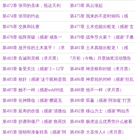
妖’的盟主）
第472章 张羽的圣体，抵达天剑
第473章 风云渐起
第474章 张羽的约会
第475章 我来的不是时候吗（感
谢‘麻麻哋喇’送白真真10双丝袜）
第476章 交换和比赛
第477章 土木也能出蛟龙（感谢‘玄
元清寰’给褔姬喂同事成盟主）
第478章 临阵突破（感谢‘咸鱼一
第479章 战争导火索？（感谢‘子桑
号’给张羽转了很多钱成盟主）
凌风’送白真真10双丝袜）
第480章 放开你的土木臭手！（求
第481章 土木真能出蛟龙！（感
月票）
谢‘玖玖玖贰柒’送白真真10双丝袜）
第482章 告诫和灵根（求月票）
7月初（今晚）月票抽奖活动预告
第483章 备受关注（感谢‘2～12字
第484章 神灵根和封锁（求月票）
符’打赏盟主）
第485章 校奸（感谢‘这个昵称是我
第486章 神君前的对峙（感谢‘狂乱
睡前想的’打赏盟主）
夜未央’给张羽塞了大量狗粮）
第487章 她不一样（感谢wdd99送
第488章 他不一样（求月票）
好感符打钱送张羽送丝袜成盟主）
第489章 化神降临（感谢‘樱庭见
第490章 双赢（感谢‘阿加鲨’打赏
月’打赏盟主）
盟主）
第491章 延寿的价值（感谢‘清微仙
第492章 移山力士（感谢‘鸭仙齐
人’打赏盟主）
天’打赏盟主）
第493章 抄袭和僵尸（感谢‘救死扶
第494章 极虎这么优秀凭什么被看
伤的锤医生’打赏盟主）
不起（求月票）
第495章 报销和准备转系（感谢‘阿
第496章 大圣传人4（求月票）