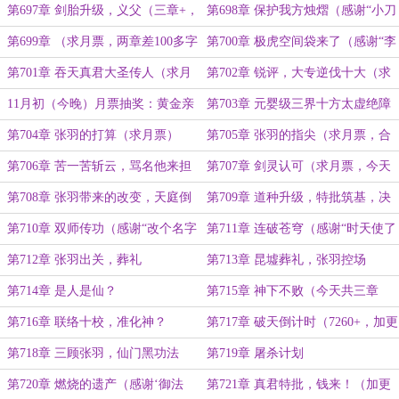
（合6650+）
（8930+，差60多字三章求月票）
第697章 剑胎升级，义父（三章+，
第698章 保护我方烛熠（感谢“小刀
9500+求月票）
1905”打赏盟主）
第699章 （求月票，两章差100多字
第700章 极虎空间袋来了（感谢“李
8000）
副厅”打赏盟主）
第701章 吞天真君大圣传人（求月
第702章 锐评，大专逆伐十大（求
票，今天共8500）
月票，合6400+）
11月初（今晚）月票抽奖：黄金亲
第703章 元婴级三界十方太虚绝障
签录取通知书，昆墟本地人称号等身
第704章 张羽的打算（求月票）
第705章 张羽的指尖（求月票，合
抱枕
6420+）
第706章 苦一苦斩云，骂名他来担
第707章 剑灵认可（求月票，今天
（感谢“生命球”打赏盟主）
共7400+）
第708章 张羽带来的改变，天庭倒
第709章 道种升级，特批筑基，决
计时（7600+）
战开启（7130+）
第710章 双师传功（感谢“改个名字
第711章 连破苍穹（感谢“时天使了
一百块”打赏盟主）
解一下”打赏盟主）
第712章 张羽出关，葬礼
第713章 昆墟葬礼，张羽控场
第714章 是人是仙？
第715章 神下不败（今天共三章
9000+，求月票）
第716章 联络十校，准化神？
第717章 破天倒计时（7260+，加更
1200+字）
第718章 三顾张羽，仙门黑功法
第719章 屠杀计划
（7170，加更1100+字）
第720章 燃烧的遗产（感谢‘御法
第721章 真君特批，钱来！（加更