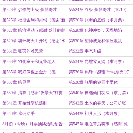
赏盟主）
赏盟主）
第523章 炒作与上级-炼器奇才
第524章 终极-炼器奇才（10/10）
（8/8）
（感谢‘_旅行者_’打赏盟主）
第525章 福报舍利和封锁（感谢‘新
第526章 张羽的底线（求月票）
手村村长泰帕尔’打赏盟主）
第527章 暗流涌动（感谢‘落叶翩翩
第528章 化神冲突，天塌地陷
花香满隆’打赏盟主）
第529章 魂环与天工开物（感谢‘水
第530章 望师成龙和镇压混乱
过蛀牙’打赏盟主）
第531章 张羽的难民营
第532章 事态升级
第533章 羽化童子和无业老人
第534章 昆墟零元购（求月票）
第535章 我好像也是金丹（感
第536章 羁绊（感谢‘千劫鏖灭’打
谢‘Dream3r’打赏盟主）
赏盟主）
第537章 暗灵界
第538章 张羽的犯罪小团体
第539章 清算（感谢‘夜景天’打赏
第540章 自选仙门功法（求月票）
盟主）
第541章 开始雏型机炼制
第542章 土木的春天，公司扩张
第543章 雇佣助手
第544章 初具人形（求月票）
8月初（今晚）月票抽奖活动预告
第545章 谁在背后碍事（感谢‘魔