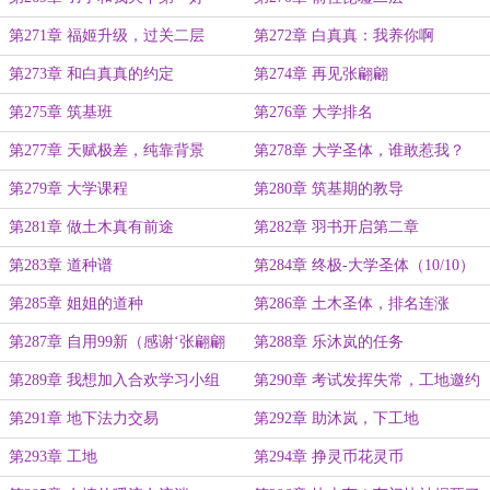
第271章 福姬升级，过关二层
第272章 白真真：我养你啊
第273章 和白真真的约定
第274章 再见张翩翩
第275章 筑基班
第276章 大学排名
第277章 天赋极差，纯靠背景
第278章 大学圣体，谁敢惹我？
第279章 大学课程
第280章 筑基期的教导
第281章 做土木真有前途
第282章 羽书开启第二章
第283章 道种谱
第284章 终极-大学圣体（10/10）
第285章 姐姐的道种
第286章 土木圣体，排名连涨
第287章 自用99新（感谢‘张翩翩
第288章 乐沐岚的任务
喵’伊芙送张翩翩200个好感符）
第289章 我想加入合欢学习小组
第290章 考试发挥失常，工地邀约
第291章 地下法力交易
第292章 助沐岚，下工地
第293章 工地
第294章 挣灵币花灵币