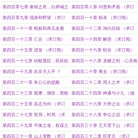
阅）
第四百零七章 秦韬之死，白师城之
第四百零八章 问责和矛盾 （求订
忧 （求订阅）
阅）
第四百零九章 现身和野望 （求订
第四百一十章 斩杀 （求订阅）
阅）
第四百一十一章 暗桩和再见名册
第四百一十二章 询问后续 （求订
（求订阅）
阅）
第四百一十三章 汇合 （求订阅）
第四百一十四章 解惑 （求订阅）
第四百一十五章 进发 （求订阅）
第四百一十六章 蛇谷 （求订阅）
第四百一十七章 幼蛟显踪，跃跃欲
第四百一十八章 龙鳞之利，心灵烙
试 （求订阅）
印 （求订阅）
第四百一十九章 此非天人乎 ？
第四百二十章 离去 （求订阅）
（求订阅）
第四百二十一章 朱公公的提醒
第四百二十二章 用人之术 （求订
（求订阅）
阅）
第四百二十三章 观摩，领悟，黑蛟
第四百二十四章 神通与小九 （感
护体罡气 （求订阅）
谢韦斯东的盟主打赏，另求订阅）
第四百二十五章 其志为何 （求订
第四百二十六章 大势之论 （求订
阅）
阅）
第四百二十七章 世局，时局 （求
第四百二十八章 争位之说 （求订
订阅）
阅）
第四百二十九章 平衡之道，权谋之
第四百三十章 王天雷下山 （求订
术 （求订阅）
阅）
第四百三十一章 山上变数 （求订
第四百三十二章 陀罗庄 （求订