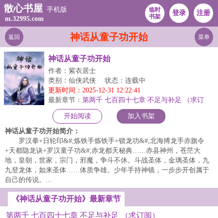
散心书屋
手机版
临时
登录
注册
书架
m.32995.com
神话从童子功开始
返回
菜单
神话从童子功开始
作者：紫衣居士
类别：仙侠武侠
状态：连载中
更新时间：2025-12-31 12:22:41
最新章节：
第两千 七百四十七章 不足与补足 （求订
阅）
开始阅读
加入书架
神话从童子功开始简介：
罗汉拳+日轮印&#;炼铁手炼铁手+锁龙功&#;北海搏龙手赤旗令
+天都隐龙诀+罗汉童子功&#;赤龙都天秘典……赤县神州，苍茫大
地，皇朝，世家，宗门，邪魔，争斗不休。斗战圣体，金璃圣体，九
九登龙体，如来圣体……体质争雄。少年手持神镜，一步步开创属于
自己的传说。...
《神话从童子功开始》最新章节
第两千 七百四十七章 不足与补足 （求订阅）