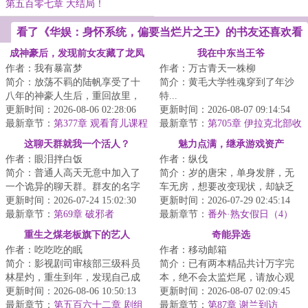
名！
王！
第五百零七章 大结局！
看了《华娱：身怀系统，偏要当烂片之王》的书友还喜欢看
成神豪后，发现前女友藏了龙凤
我在中东当王爷
作者：我有暴富梦
作者：万古青天一株柳
胎
简介：放荡不羁的陆帆享受了十
简介：黄毛大学牲魂穿到了年沙
八年的神豪人生后，重回故里，
特...
却意外看到酷似前女友长相的女
更新时间：2026-08-06 02:28:06
更新时间：2026-08-07 09:14:54
孩。这才得知当...
最新章节：
第377章 观看育儿课程
最新章节：
第705章 伊拉克北部收
（求月票！）
官
这聊天群就我一个活人？
魅力点满，继承游戏资产
作者：眼泪拌白饭
作者：纵伐
简介：普通人高天无意中加入了
简介：岁的唐宋，单身发胖，无
一个诡异的聊天群。群友的名字
车无房，想要改变现状，却缺乏
都十分奇怪，像是什么“鬼
更新时间：2026-07-24 15:02:30
精力、信念和方向。遭遇职场霸
更新时间：2026-07-29 02:45:14
婴”、“鬼洞”、“...
最新章节：
第69章 破邪者
凌后，玩了三年...
最新章节：
番外·熟女假日（4）
重生之煤老板旗下的艺人
奇能异选
作者：吃吃吃的眠
作者：移动邮箱
简介：影视剧司审核部三级科员
简介：已有两本精品共计万字完
林星灼，重生到年，发现自己成
本，绝不会太监烂尾，请放心观
为了一家煤老板投资的影视公司
更新时间：2026-08-06 10:50:13
看。陆冬青穿越了！这个世界到
更新时间：2026-08-07 02:09:45
签约艺人。六公...
最新章节：
第五百六十二章 剧组
处都是奇人异象...
最新章节：
第87章 谢兰到访