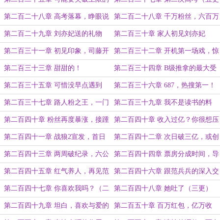
600万！（四更！）
完毕，求订阅月票！）
第二百二十八章 高考落幕，睁眼说
第二百二十八章 千万粉丝，六百万
瞎话
一年！
第二百二十九章 刘亦妃送的礼物
第二百三十章 家人初见刘亦妃
第二百三十一章 初见印象，司藤开
第二百三十二章 开机第一场戏，惊
机！
艳的妆造！
第二百三十三章 甜甜的！
第二百三十四章 B级推拿的最大受
益者，高考分数公布前夕！
第二百三十五章 可惜没早点遇到
第二百三十六章 687，热搜第一！
你，惊人的高考成绩！
第二百三十七章 路人粉之王，一门
第二百三十九章 我不是读书的料
双至尊！
第二百四十章 粉丝再度暴涨，接踵
第二百四十章 收入过亿？你很想压
而来的商务代言！（三更求订阅！）
倒？（四更！）
第二百四十一章 战狼2宣发，首日
第二百四十二章 次日破三亿，或创
票房！（五更完毕，求订阅月票！）
奇迹！
第二百四十三章 两周破纪录，六公
第二百四十四章 票房分成时间，导
主的电影报告！
演郭凡！
第二百四十五章 红气养人，再见范
第二百四十六章 跟范兵兵的深入交
兵兵！（求订阅月票！）
流，喝闷酒！
第二百四十七章 你喜欢我吗？（二
第二百四十八章 她吐了（三更）
更求订阅！）
第二百四十九章 坦白，喜欢与爱的
第二百五十章 百万红包，亿万收