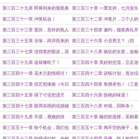
五更）
更）
会爆缸？（三更求订阅！）
第三百二十九章 即将到来的颁奖典
第三百三十章 一票支持，七月安生
礼，那个男人来了（四更求订阅月
导演！（五更求订阅！）
第三百三十一章 冲奖机会！
第三百三十二章 冲奖片，三个人的
票！）
搭戏！
第三百三十三章 逛街，意外的熟人
第三百三十四章 邀约，颁奖典礼开
（今日五更）
始！（二更求订阅！）
第三百三十五章 冷落，跨洋而来的
第三百三十六章 小丑男主？（四
电话（三更）
更）
第三百三十七章 没得奖的豁达，花
第三百三十八章 疯狂的女星，金秘
木兰真人版！（五更！）
书的动向！
第三百三十九章 这就够吃了！
第三百四十章 美好的交流，立足游
戏界！
第三百四十一章 花木兰剧情研讨！
第三百四十二章 训练计划，首次综
艺出演！
第三百四十三章 综艺初体验（今日
第三百四十四章 鱼塘承包！（三更
三更）
求订阅！）
第三百四十五章 得了寸还想进尺
第三百四十六章 惊艳的味道！
啊！
第三百四十七章 跟周东雨的试戏碰
第三百四十八章 对戏，回眸杀！
撞！
第三百四十九章 不搭，艰难的抉
第三百五十章 确切的选择，采购看
择！
片
第三百五十一章 给个机会，我们也
第三百五十二章 掏不空的身子，各
想要爆剧！
自忙碌的行程
第三百五十三章 拍摄进行时，金秘
第三百五十四章 开播，惊人的首日