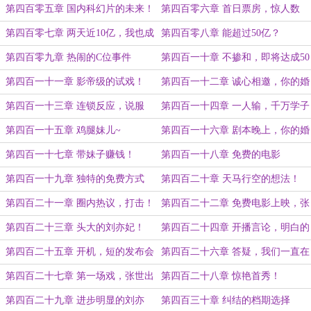
泪下！
第四百零五章 国内科幻片的未来！
第四百零六章 首日票房，惊人数
据！
第四百零七章 两天近10亿，我也成
第四百零八章 能超过50亿？
资本了？
第四百零九章 热闹的C位事件
第四百一十章 不掺和，即将达成50
亿！
第四百一十一章 影帝级的试戏！
第四百一十二章 诚心相邀，你的婚
礼！
第四百一十三章 连锁反应，说服
第四百一十四章 一人输，千万学子
幸福！
第四百一十五章 鸡腿妹儿~
第四百一十六章 剧本晚上，你的婚
礼导演！
第四百一十七章 带妹子赚钱！
第四百一十八章 免费的电影
第四百一十九章 独特的免费方式
第四百二十章 天马行空的想法！
（新年快乐，祝大家身体健康，平安
第四百二十一章 圈内热议，打击！
第四百二十二章 免费电影上映，张
喜乐！）
世！
第四百二十三章 头大的刘亦妃！
第四百二十四章 开播言论，明白的
冲奖片设想
第四百二十五章 开机，短的发布会
第四百二十六章 答疑，我们一直在
路上
第四百二十七章 第一场戏，张世出
第四百二十八章 惊艳首秀！
马！
第四百二十九章 进步明显的刘亦
第四百三十章 纠结的档期选择