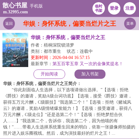
散心书屋
手机版
临时
登录
注册
书架
m.32995.com
华娱：身怀系统，偏要当烂片之王
返回
菜单
华娱：身怀系统，偏要当烂片之王
作者：梧桐深院锁清梦
类别：都市重生
状态：连载中
更新时间：2026-04-04 16:57:15
最新章节：
第五百零五章 又一次的金像奖提名！
开始阅读
加入书架
华娱：身怀系统，偏要当烂片之王简介：
“你此刻面临人生选择，以下选项请做出选择。”【选项：拒绝
《爵技》的邀请，奖励A级台词功底】【选项，接受《爵技》邀请，
获得五万元片酬，C级眼技】“我选第二个！”【选项：拒绝《赌城风
云》的邀请，奖励A级情绪爆发能力！】【选项：接受邀请，获得八
万元片酬，C级走位】“还是选第二个！”【选项：拒绝梦想合伙
人……】“我选第二个，告诉你，我选第二个，因为他喵的有
钱！”……带着人生选择系统重生回来的明白，依靠一张摄像师拍摄的
照片进入娱乐圈视线。然后，成为演技最好的烂片之王！...