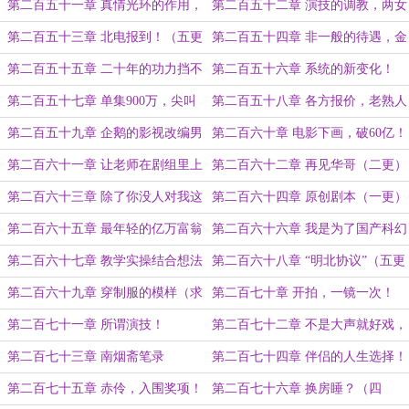
区别（一更求订阅）
益！（二更）
第二百五十一章 真情光环的作用，
第二百五十二章 演技的调教，两女
演技提升（三更求订阅月票！）
的转账（四更）
第二百五十三章 北电报到！（五更
第二百五十四章 非一般的待遇，金
完毕，求订阅！）
秘书演员人选（一更）
第二百五十五章 二十年的功力挡不
第二百五十六章 系统的新变化！
住（二更）
（三更）
第二百五十七章 单集900万，尖叫
第二百五十八章 各方报价，老熟人
之夜！（四更求订阅！）
（五更达成，求订阅！）
第二百五十九章 企鹅的影视改编男
第二百六十章 电影下画，破60亿！
主之位！
第二百六十一章 让老师在剧组里上
第二百六十二章 再见华哥（二更）
课！
第二百六十三章 除了你没人对我这
第二百六十四章 原创剧本（一更）
么好！（三更求订阅！）
第二百六十五章 最年轻的亿万富翁
第二百六十六章 我是为了国产科幻
（二更）
电影的发展！（三更）
第二百六十七章 教学实操结合想法
第二百六十八章 “明北协议”（五更
通过（四更！）
求订阅！）
第二百六十九章 穿制服的模样（求
第二百七十章 开拍，一镜一次！
订阅！）
第二百七十一章 所谓演技！
第二百七十二章 不是大声就好戏，
悲伤逆流
第二百七十三章 南烟斋笔录
第二百七十四章 伴侣的人生选择！
（二更求订阅！）
第二百七十五章 赤伶，入围奖项！
第二百七十六章 换房睡？（四