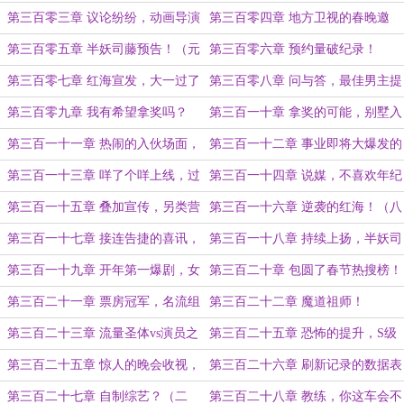
底了求点月票！）
第三百零三章 议论纷纷，动画导演
第三百零四章 地方卫视的春晚邀
请！
第三百零五章 半妖司藤预告！（元
第三百零六章 预约量破纪录！
旦快乐！）
第三百零七章 红海宣发，大一过了
第三百零八章 问与答，最佳男主提
一半！
名！
第三百零九章 我有希望拿奖吗？
第三百一十章 拿奖的可能，别墅入
（今日十更打底，一更求订阅！）
伙！（二更）
第三百一十一章 热闹的入伙场面，
第三百一十二章 事业即将大爆发的
小游戏即将上线！（三更）
一年（四更）
第三百一十三章 咩了个咩上线，过
第三百一十四章 说媒，不喜欢年纪
不去的第二关（五更！）
大的？（六更求订阅月票！）
第三百一十五章 叠加宣传，另类营
第三百一十六章 逆袭的红海！（八
销！（七更！）
更！吃瓜去了）
第三百一十七章 接连告捷的喜讯，
第三百一十八章 持续上扬，半妖司
即将开播的半妖司藤（九更求订阅月
藤开播（十更求订阅！）
第三百一十九章 开年第一爆剧，女
第三百二十章 包圆了春节热搜榜！
票！）
王重回王座！（十一更！）
第三百二十一章 票房冠军，名流组
第三百二十二章 魔道祖师！
合！
第三百二十三章 流量圣体vs演员之
第三百二十五章 恐怖的提升，S级
路！（求订阅月票！）
之上？
第三百二十五章 惊人的晚会收视，
第三百二十六章 刷新记录的数据表
半妖完结！
现，我怕咱俩传绯闻！（一更，今日
第三百二十七章 自制综艺？（二
第三百二十八章 教练，你这车会不