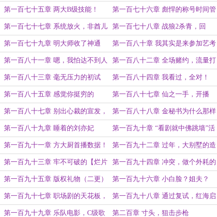
求订阅月票！）
化！（一更）
第一百七十五章 两大B级技能！
第一百七十六章 彪悍的称号时间管
（二更）
理大师！（三更求订阅！）
第一百七十七章 系统放火，非酋儿
第一百七十八章 战狼2杀青，回
子（四更）
归！（五更完毕求订阅月票！）
第一百七十九章 明大师收了神通
第一百八十章 我其实是来参加艺考
吧！（一更）
的~（二更）
第一百八十一章 嗯，我怕达不到人
第一百八十二章 全场赌约，流量打
大分数线（三更）
法！（四更）
第一百八十三章 毫无压力的初试
第一百八十四章 我看过，全对！
（五更）
（一更）
第一百八十五章 感觉你挺穷的
第一百八十七章 仙之一手，开播
~（二更）
（三更）
第一百八十七章 别出心裁的宣发，
第一百八十八章 金秘书为什么那样
看剧就能吃佛跳墙！（四更！）
（五更求订阅！）
第一百八十九章 睡着的刘亦妃
第一百九十章 “看剧就中佛跳墙”活
动开始！（二更）
第一百九十一章 方大厨首播数据！
第一百九十二章 过年，大别墅的造
（三更）
价（四更）
第一百九十三章 牢不可破的【烂片
第一百九十四章 冲突，做个外耗的
之王】称号（五更达成！）
人（一更）
第一百九十五章 版权礼物（二更）
第一百九十六章 小白脸？姐夫？
第一百九十七章 职场剧的天花板，
第一百九十八章 通过复试，红海启
复试来临！（二更）
程！
第一百九十九章 乐队电影，C级歌
第二百章 寸头，狙击步枪