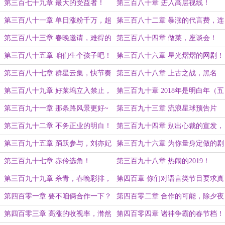
识！
第三百七十九章 最大的受益者！
第三百八十章 进入高层视线！
第三百八十一章 单日涨粉千万，超
第三百八十二章 暴涨的代言费，连
一线！
连受益！
第三百八十三章 春晚邀请，难得的
第三百八十四章 做菜，座谈会！
温馨时光！
第三百八十五章 咱们生个孩子吧！
第三百八十六章 星光熠熠的网剧！
（一更）
第三百八十七章 群星云集，快节奏
第三百八十八章 上古之战，黑名
的制作！（二更）
单！（三更！）
第三百八十九章 好莱坞立入禁止，
第三百九十章 2018年是明白年（五
比同龄人要强！（四更）
更！）
第三百九十一章 那条路风景更好~
第三百九十三章 流浪星球预告片
第三百九十二章 不务正业的明白！
第三百九十四章 别出心裁的宣发，
给粉丝们发钱！
第三百九十五章 踊跃参与，刘亦妃
第三百九十六章 为你量身定做的剧
的客串
本！
第三百九十七章 赤伶选角！
第三百九十八章 热闹的2019！
第三百九十九章 杀青，春晚彩排，
第四百章 你们对语言类节目要求真
我成前辈了？
高！
第四百零一章 要不咱俩合作一下？
第四百零二章 合作的可能，除夕夜
第四百零三章 高涨的收视率，潸然
第四百零四章 诸神争霸的春节档！