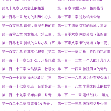
第九十九章 庆功宴上的相遇
第一百章 积攒人脉，摄影指导
第一百零一章 绝对的剧组中心人
第一百零二章 这炒鸡有些酸......
物！
第一百零三章 请假，惨淡至极的首
第一百零四章 突然的探班，追龙
周票房！
第一百零五章 两女相见（第三更，
第一百零六章 网剧分成（第四更）
求订阅！）
第一百零七章 折戟的自杀小队（五
第一百零八章 新的邀请（第一更，
更完毕，求订阅跟11月的保底月
求订阅！）
第一百零九章 你其实也很美（第二
第一百一十章 组枪，你以前犯过事
票！）
更）
儿？（三更）
第一百一十一章 没什么，只是想蹭
第一百一十二章 一个人能干几个人
下热度（四更）
的活儿！（五更完毕！）
第一百一十三章 全能演员，救场女
第一百一十四章 接踵而来的邀约
主（一更）
（二更）
第一百一十五章 择天纪剧组（三
第一百一十六章 因为他有观众缘！
更）
（四更）
第一百一十七章 机会，台前幕后一
第一百一十八章 学霸之路上的数学
把抓？（一更，求订阅月票！）
阻碍（二更）
第一百一十九章 艺考内容，杀青
第一百二十一章 进组战狼2，坦克
（三更）
后视镜问题（四更求订阅！）
第一百二十二章 致青春2发布会，
第一百二十三章 吸猫有益身心健