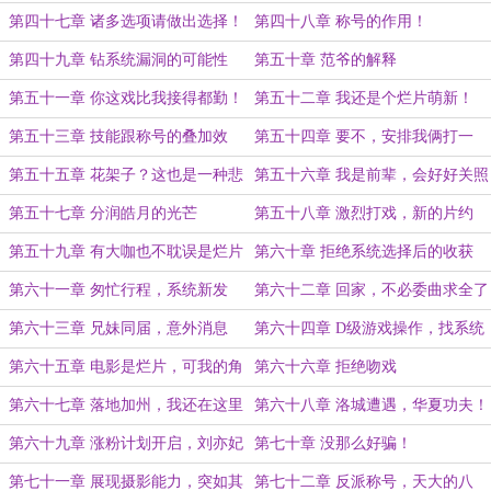
（求收藏求追读！）
第四十七章 诸多选项请做出选择！
第四十八章 称号的作用！
第四十九章 钻系统漏洞的可能性
第五十章 范爷的解释
第五十一章 你这戏比我接得都勤！
第五十二章 我还是个烂片萌新！
第五十三章 技能跟称号的叠加效
第五十四章 要不，安排我俩打一
果！（求月票追读！）
场？
第五十五章 花架子？这也是一种悲
第五十六章 我是前辈，会好好关照
哀
你的！
第五十七章 分润皓月的光芒
第五十八章 激烈打戏，新的片约
第五十九章 有大咖也不耽误是烂片
第六十章 拒绝系统选择后的收获
第六十一章 匆忙行程，系统新发
第六十二章 回家，不必委曲求全了
现！
第六十三章 兄妹同届，意外消息
第六十四章 D级游戏操作，找系统
bug（求追读！）
第六十五章 电影是烂片，可我的角
第六十六章 拒绝吻戏
色不烂！
第六十七章 落地加州，我还在这里
第六十八章 洛城遭遇，华夏功夫！
（求票票！）
第六十九章 涨粉计划开启，刘亦妃
第七十章 没那么好骗！
的加入
第七十一章 展现摄影能力，突如其
第七十二章 反派称号，天大的八