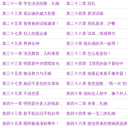
第二十一章 学生演员招募，礼物
第二十二章 回礼
第二十三章 观众缘的威力初显
第二十四章 群演试镜
第二十五章 致青春的试镜邀请！
第二十六章 系统真谛，沪餐
第二十七章 别人的观众缘
第二十八章 试戏，情感替代
第二十九章 男神女神
第三十章 镜头感的另一妙用！
第三十一章 演员聚首，儿时童星
第三十二章 怎么老是你！
第三十三章 明星群中亦熠熠发光
第三十四章 【漂亮的孩子要站中
间】理论
第三十五章 敬业努力与天赋
第三十六章 他看起来真不像学霸！
第三十七章 她还不是你的女朋友
第三十八章 善意提醒，“再一次”的
对戏！
第三十九章 不说也罢
第四十章 他站在人群中，像个外人
第四十一章 明明是许多人的电影，
第四十二章 杀青，礼物
我却没姓名
第四十三章 新手机比旧手机好用
第四十四章 独一无二的礼物
第四十五章 围脖极速涨粉事件！
第四十六章 接连而来的青睐跟选择