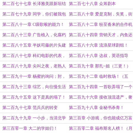
（三更求订阅！）
更！）
第二百七十七章 长泽雅美跟新垣结
第二百七十八章 众筹剧本
衣（五更完毕，求订阅月票！）
第二百七十九章 同学，你们被我包
第二百八十章 爱是克制，失奖，街
围了！
头卖唱（二合一）
第二百八十一章 C级歌喉的能力！
第二百八十二章 纷至沓来的合作机
会，上歌手节目？（四更）
第二百八十三章 广告植入，化腐朽
第二百八十四章 营销天才，内鱼还
为神奇！（五更求订阅！）
有救！
第二百八十五章 半妖司藤的片头建
第二百八十六章 流浪星球剧组！
议
（求订阅！）
第二百八十七章 科幻电影的代表，
第二百八十八章 达叔，英语指导
客串
（今日五更之一）
第二百八十九章 尖叫之夜，老熟人
第二百九十章 那扎~姐（三更！）
（二更求订阅！）
第二百九十一章 杨蜜的询问；肘，
第二百九十二章 临时救场！（五
跟我出去！（四更）
更！）
第二百九十三章 综艺，向往慢生活
第二百九十四章 一首歌弄塌了一个
顶流！
第二百九十五章 这下是真的塌了！
第二百九十六章 接收顶流遗产，奢
侈品代言！
第二百九十七章 范兵兵的转变
第二百九十八章 金秘书杀青！
第二百九十九章 一小步，当清北学
第三百章 小游戏，你也能成亿万富
子的老板！
翁！
第三百零一章 大二的学姐们！
第三百零二章 福布斯名人榜！（月