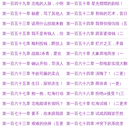
更）
请（四更！）
第一百四十九章 北电的人脉，小明
第一百五十章 星光熠熠的剧组！
哥（五更完毕，日万1/5搞定）
（一更）
第一百五十一章 杨蜜，骂了其他人
第一百五十二章 剪辑的艺术，昔日
可就不能骂我了！（二更）
的恩恩怨怨！（三更求订阅月票！）
第一百五十三章 该用什么技能来败
第一百五十四章 我替你报仇啦（五
你？（四更！）
更，日万2/5）
第一百五十五章 我不是有钱人，但
第一百五十六章 跟富婆借钱（二
我认识有钱人！（一更）
更）
第一百五十七章 顺利投钱，爵技上
第一百五十八章 烂片之王，矛盾
映（三更）
体！（四更！）
第一百五十九章 战狼2杀青，爱在
第一百六十章 大象席地而坐（一
樱花盛开时！（五更求订阅月票！）
更）
第一百六十一章 确认开拍，导演人
第一百六十二章 一部电影实现大翻
选（二更）
身！（三更）
第一百六十三章 半妖司藤的卖点
第一百六十四章 演嗨了！（二更）
（一更）
第一百六十五章 生日，探班庆生！
第一百六十六章 两块表（一更）
（三更）
第一百六十七章 抱一抱，红海行动
第一百六十八章 拒绝or接受？(三
（二更）
更)
第一百六十九章 北电能请长假吗？
第一百七十章 红海试镜！（二更求
（一更）
订阅）
第一百七十一章 要不，你来跟我搭
第一百七十二章 试戏四顾皆茫然
把戏？（三更）
（四更！）
第一百七十三章 艰难的抉择（五更
第一百七十四章 冲突下的系统变