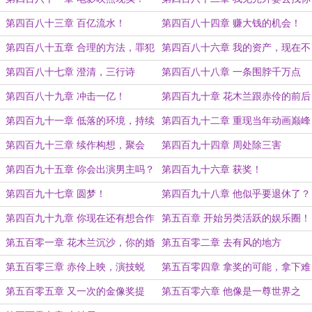
好不好？
第四百八十三章 百亿流水！
第四百八十四章 赚大钱的机会！
第四百八十五章 合理的方法，罪犯
第四百八十六章 我的资产，现在不
想要扬名的故事！
止百亿了
第四百八十七章 澄清，三行诗
第四百八十八章 一条围脖千万点
赞！
第四百八十九章 冲击一亿！
第四百九十章 花木兰跟赤伶的前后
问题！
第四百九十一章 低落的环境，持续
第四百九十二章 重现当年动画巅峰
上扬的数据！
的辉煌！
第四百九十三章 续作构想，聚会
第四百九十四章 周处除三害
第四百九十五章 你会出演男主吗？
第四百九十六章 获奖！
第四百九十七章 圆梦！
第四百九十八章 他似乎要退休了？
第四百九十九章 你现在还有想合作
第五百章 开始另类活跃的娱乐圈！
的演员吗？
第五百零一章 花木兰沉沙，你的婚
第五百零二章 去有风的地方
礼飘扬！
第五百零三章 赤伶上映，演技蜕
第五百零四章 拿奖的可能，拿下难
变！
哄！
第五百零五章 又一次的金像奖提
第五百零六章 他像是一尊世界之