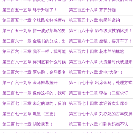
书开播前夕！
数据！
第三百五十五章 终于升咖了！
第三百五十六章 齐齐升咖
第三百五十七章 全球民众好感度vs
第三百五十八章 韩函的邀约！
国货之光！
第三百五十九章 拼一波好莱坞的男
第三百六十章 影帝级演技的比拼！
一号！
第三百六十一章 金秘书的分成，出
第三百六十二章 坐稳，要开车了！
海赚钱！
第三百六十三章 我不一样，我可能
第三百六十四章 花木兰的尴尬
完美一点~
第三百六十五章 你到底有什么时候
第三百六十六章 大流量时代或迎来
不会的？
终结！
第三百六十七章 两头跑，金马提名
第三百六十八章 北电“大佬”！
第三百六十九章 金马帷幕拉开
第三百七十章 出席金马，处理方式
第三百七十一章 像你这样的，我可
第三百七十二章 李桉（二更求订
以打十个！（一更，今日五更！）
阅！）
第三百七十三章 未定的邀约，反响
第三百七十四章 欢迎首次出席金
（一更，努力五更）
马！（二更）
第三百七十五章 巩皇（三更）
第三百七十六章 刘亦妃的古早荧屏
cp（差一更，太晚了明天补）
第三百七十七章 胡波获奖！
第三百七十八章 打到你妈都不认