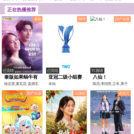
外的收获！
正在热播推荐
泰剧
网球
国产动漫
已完结
已完结
TC国语
泰版如果蜗牛有
亚冠二级小组赛
八仙！
爱情国语
徐志贤,素瓦芘·盖朋瓦
卡雅vs曼谷玻璃
未知
陈浩,李绍哲,立冬,果子
拉吉,丝丽娜·素甘达
哥哥,董天弋,喻鹏力,
20251023
国产动漫
AI漫剧
喜剧片