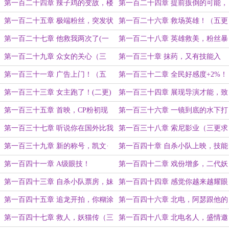
意外的人（五更）
康！（一更）
第一百二十四章 辣子鸡的变故，楼
第一百二十四章 提前扳倒的可能，
下的女人（二更）
薛定谔的想（三更）
第一百二十五章 极端粉丝，突发状
第一百二十六章 救场英雄！（五更
况（四更）
求订阅！）
第一百二十七章 他救我两次了(一
第一百二十八章 英雄救美，粉丝暴
更)
涨！（二更）
第一百二十九章 众女的关心（三
第一百三十章 抹药，又有技能入
更）
账！（四更！）
第一百三十一章 广告上门！（五
第一百三十二章 全民好感度+2%！
更！）
（一更，求订阅月票！）
第一百三十三章 女主跑了！(二更)
第一百三十四章 展现导演才能，致
青春2上映！（三更）
第一百三十五章 首映，CP粉初现
第一百三十六章 一镜到底的水下打
（四更求订阅！）
戏！（一更）
第一百三十七章 听说你在国外比我
第一百三十八章 索尼影业（三更求
都要红？（二更）
订阅！）
第一百三十九章 新的称号，凯文·
第一百四十章 自杀小队上映，技能
史派西（一更）
升级（二更）
第一百四十一章 A级眼技！
第一百四十二章 戏份增多，二代妖
精开拍
第一百四十三章 自杀小队票房，妹
第一百四十四章 感觉你越来越耀眼
妹（一更求订阅！）
了！
第一百四十五章 追龙开拍，你糊涂
第一百四十六章 北电，阿瑟跟他的
了！（一更）
母亲（二更求订阅月票！）
第一百四十七章 救人，妖猫传（三
第一百四十八章 北电名人，盛情邀