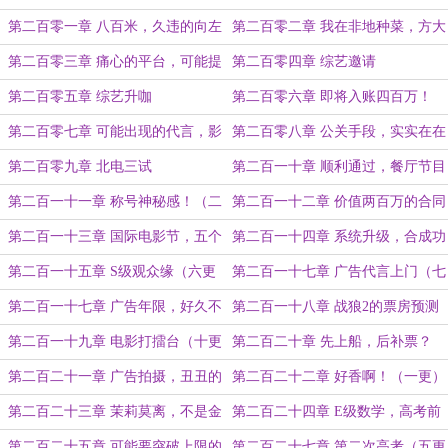
喉！
第二百零一章 八百米，久违的向左
第二百零二章 我在非地种菜，方大
（求订阅！）
厨惊人分成！
第二百零三章 痛心的平台，可能提
第二百零四章 综艺邀请
前结束的拍摄
第二百零五章 综艺升咖
第二百零六章 即将入账四百万！
第二百零七章 可能出现的代言，影
第二百零八章 公关手段，实实在在
版剧版的冲突！（二更）
的百万富翁！
第二百零九章 北电三试
第二百一十章 顺利通过，餐厅节目
来了（一更）
第二百一十一章 称号神秘感！（二
第二百一十二章 价值两百万的合同
更）
（三更）
第二百一十三章 国际电影节，五个
第二百一十四章 系统升级，合成功
技能提升点（四更）
能（五更求订阅）
第二百一十五章 S级观众缘（六更
第二百一十七章 广告代言上门（七
求订阅！）
更！）
第二百一十七章 广告年限，好久不
第二百一十八章 战狼2的票房预测
见（八更）
（九更！）
第二百一十九章 电影打擂台（十更
第二百二十章 先上船，后补票？
完毕，求订阅月票！）
第二百二十一章 广告拍摄，丑丑的
第二百二十二章 好香啊！（一更）
分镜头脚本（求订阅月票！）
第二百二十三章 茉莉莫离，不是金
第二百二十四章 E级数学，高考前
钱衡量的关系（二更）
夕（三更求订阅！）
第二百二十五章 可能要突破上限的
第二百二十七章 第二次高考（五更