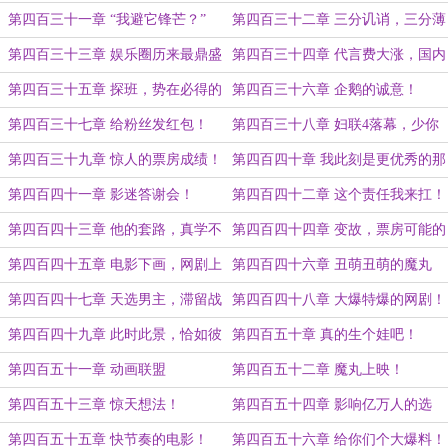
妃，背后的男人！
第四百三十一章 “我避它锋芒？”
第四百三十二章 三分讥诮，三分薄
凉
第四百三十三章 娱乐圈历来最鼎盛
第四百三十四章 代言费大涨，国内
的一年！
第一人？
第四百三十五章 探班，势在必得的
第四百三十六章 企鹅的诚意！
决心！
第四百三十七章 给粉丝发红包！
第四百三十八章 妇联4落幕，少你
上映！
第四百三十九章 惊人的票房成绩！
第四百四十章 我此刻是更优秀的那
一个！
第四百四十一章 影迷答谢会！
第四百四十二章 这个责任我来扛！
第四百四十三章 他的套路，真学不
第四百四十四章 变故，票房可能的
来！
新高！
第四百四十五章 电影下画，网剧上
第四百四十六章 丑萌丑萌的魔丸
线！（元宵节快乐！）
第四百四十七章 天选男主，滞留战
第四百四十八章 大爆特爆的网剧！
区的女主
第四百四十九章 此时此景，恰如彼
第四百五十章 真的生个娃吧！
时彼景，杀青！
第四百五十一章 动画联盟
第四百五十二章 魔丸上映！
第四百五十三章 惊天想法！
第四百五十四章 影响亿万人的选
择！
第四百五十五章 快节奏的电影！
第四百五十六章 给你们个大爆料！