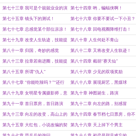
来的试镜邀约
卦！
第七十三章 我可是个兢兢业业的演
第七十四章 哟，蝙蝠侠啊！
员！
第七十五章 镜头下的测试！
第七十六章 你要不要试一下小丑？
第七十七章 总感觉某个部位凉凉！
第七十八章 回电视圈降维打击！
第七十九章 改变人生轨迹，技能提
第八十章 人生何处不青山
升点
第八十一章 归国，奇妙的感觉
第八十二章 又将改变人生轨迹！
第八十三章 拉章若南进圈，技能提
第八十四章 截胡“赛天仙”
升点到手！
第八十五章 所谓“仇人”
第八十六章 少见的双项奖励
第八十七章 “你能吃辣吗？”“还行
第八十八章 展现厨艺，黑煤球
吧~”
第八十九章 女明星专属摄影师，意
第九十章 神图诞生，路演
外的好消息
第九十一章 首日票房，首日路演
第九十二章 向左的路，别感冒
第九十三章 向左的改变，高山上的
第九十四章 春节档七日票房，你不
风景！
一样
第九十五章 大红包，小说改编的契
第九十六章 天上掉下个男主
机
第九十七章 范兵兵的询问
第九十八章 初恋是甜且难忘的