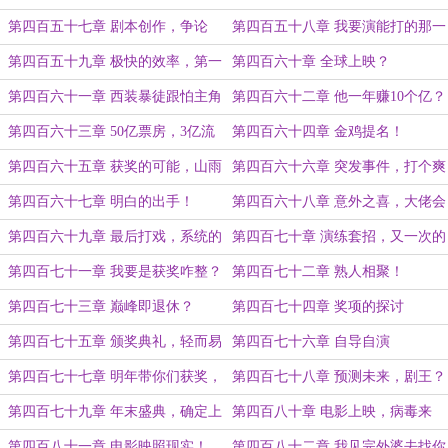
第四百五十七章 剧本创作，争论
第四百五十八章 我要演能打的那一
个！
第四百五十九章 极快的效率，第一
第四百六十章 全球上映？
场戏
第四百六十一章 西装暴徒跟怕主角
第四百六十二章 他一年赚10个亿？
被他打死！
第四百六十三章 50亿票房，3亿流
第四百六十四章 金鸡提名！
水？
第四百六十五章 获奖的可能，山雨
第四百六十六章 突发事件，打个爽
欲来风满楼
快！
第四百六十七章 明白的出手！
第四百六十八章 意外之喜，大佬会
面！
第四百六十九章 最后打戏，系统的
第四百七十章 演练套招，又一次的
能力！
颁奖典礼！
第四百七十一章 我要是获奖咋整？
第四百七十二章 熟人相聚！
第四百七十三章 巅峰即退休？
第四百七十四章 奖项的探讨
第四百七十五章 颁奖典礼，轻而易
第四百七十六章 自导自演
举的C位！
第四百七十七章 明年带你们获奖，
第四百七十八章 预测未来，剧王？
杀青！
第四百七十九章 年末盛典，确定上
第四百八十章 电影上映，病毒来
映！
袭！
第四百八十一章 电影映照现实！
第四百八十二章 我见完外婆去找你