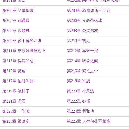
第201章 谈话
第202章 两个电话，两种风格
第203章 简单饭局
第204章 恐怖如斯三百万
第205章 跑通勤
第206章 女高范栤冰
第207章 吹蜡烛
第208章 公关男友
第209章 躲不掉的江湖
第210章 初见
第211章 草原雄鹰展翅飞
第212章 再来一局
第213章 得其所想
第214章 取舍之间
第215章 繁藜
第216章 繁忙之中
第217章 临时叫回
第218章 军旗
第219章 笔杆子
第220章 小风波
第221章 浮石
第222章 妙招
第223章 一等奖
第224章 我和他
第225章 很确定
第226章 人生何处不相逢