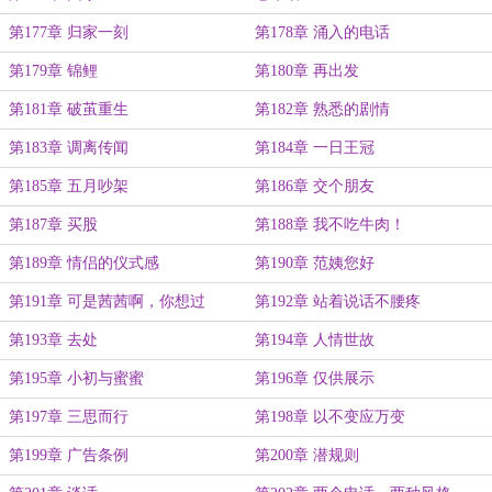
第177章 归家一刻
第178章 涌入的电话
第179章 锦鲤
第180章 再出发
第181章 破茧重生
第182章 熟悉的剧情
第183章 调离传闻
第184章 一日王冠
第185章 五月吵架
第186章 交个朋友
第187章 买股
第188章 我不吃牛肉！
第189章 情侣的仪式感
第190章 范姨您好
第191章 可是茜茜啊，你想过
第192章 站着说话不腰疼
么……
第193章 去处
第194章 人情世故
第195章 小初与蜜蜜
第196章 仅供展示
第197章 三思而行
第198章 以不变应万变
第199章 广告条例
第200章 潜规则