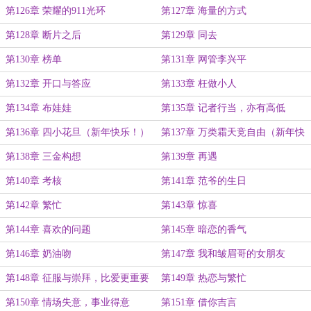
第126章 荣耀的911光环
第127章 海量的方式
第128章 断片之后
第129章 同去
第130章 榜单
第131章 网管李兴平
第132章 开口与答应
第133章 枉做小人
第134章 布娃娃
第135章 记者行当，亦有高低
第136章 四小花旦（新年快乐！）
第137章 万类霜天竞自由（新年快
乐！）
第138章 三金构想
第139章 再遇
第140章 考核
第141章 范爷的生日
第142章 繁忙
第143章 惊喜
第144章 喜欢的问题
第145章 暗恋的香气
第146章 奶油吻
第147章 我和皱眉哥的女朋友
第148章 征服与崇拜，比爱更重要
第149章 热恋与繁忙
第150章 情场失意，事业得意
第151章 借你吉言