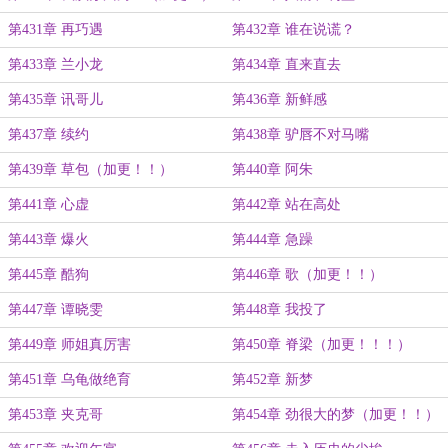
第431章 再巧遇
第432章 谁在说谎？
第433章 兰小龙
第434章 直来直去
第435章 讯哥儿
第436章 新鲜感
第437章 续约
第438章 驴唇不对马嘴
第439章 草包（加更！！）
第440章 阿朱
第441章 心虚
第442章 站在高处
第443章 爆火
第444章 急躁
第445章 酷狗
第446章 歌（加更！！）
第447章 谭晓雯
第448章 我投了
第449章 师姐真厉害
第450章 脊梁（加更！！！）
第451章 乌龟做绝育
第452章 新梦
第453章 夹克哥
第454章 劲很大的梦（加更！！）