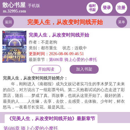
散心书屋
手机版
临时
登录
注册
书架
m.32995.com
完美人生，从改变时间线开始
返回
菜单
完美人生，从改变时间线开始
作者：不是老狗
类别：都市重生
状态：连载中
更新时间：2026-08-06 09:46:51
最新章节：
第686章 骑上心爱的小摩托
开始阅读
加入书架
完美人生，从改变时间线开始简介：
年，刚刚进入《南都报》成为文娱记者实习生的李木梦见了未来
的自己，对方说出了一组彩票号码。第二天抱着试试的心态走进了彩
票店，随后……梦成了真。而故事，也就从这里开始了。最好的酒，
最美的人……人生嘛，去享，去饮，去感受，去体验。少年时，鲜衣
怒马，一夜看尽长安花。最是风流。...
《完美人生，从改变时间线开始》最新章节
第686章 骑上心爱的小摩托