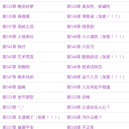
第533章 晚安好梦
第534章 真实性、权威性
第535章 再偶遇
第536章 博客谈（加更！！！）
第537章 高岭之花
第538章 情景剧
第539章 人情来往
第540章 小人难防（加更！！！）
第541章 狗仔
第542章 六百万
第543章 艺术梵高
第544章 眼熟的话（加更！！！）
第545章 衣帽间
第546章 把表话闲言
第547章 根本目的
第548章 这个八月（加更！！！）
第549章 饭碗
第550章 人生何处不相逢
第551章 攻守易型
第552章 后悔
第553章 ^_^
第554章 公道自在人心？
第555章 太遗憾了（加更！！！）
第556章 为什么呢？
第557章 健康平安
第558章 不正常