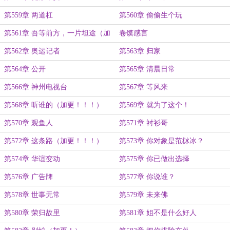
第559章 两道杠
第560章 偷偷生个玩
第561章 吾等前方，一片坦途（加
卷馍感言
更！！！）
第562章 奥运记者
第563章 归家
第564章 公开
第565章 清晨日常
第566章 神州电视台
第567章 等风来
第568章 听谁的（加更！！！）
第569章 就为了这个！
第570章 观鱼人
第571章 衬衫哥
第572章 这条路（加更！！！）
第573章 你对象是范栤冰？
第574章 华谊变动
第575章 你已做出选择
第576章 广告牌
第577章 你说谁？
第578章 世事无常
第579章 未来佛
第580章 荣归故里
第581章 姐不是什么好人