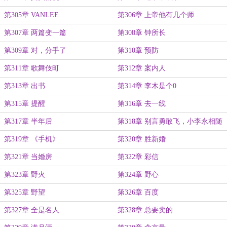
第305章 VANLEE
第306章 上帝他有几个师
第307章 两篇变一篇
第308章 钟所长
第309章 对，分手了
第310章 预防
第311章 歌舞伎町
第312章 案内人
第313章 出书
第314章 李木是个0
第315章 提醒
第316章 去一线
第317章 半年后
第318章 别言勇敢飞，小李永相随
第319章 《手机》
第320章 胜新婚
第321章 当婚房
第322章 彩信
第323章 野火
第324章 野心
第325章 野望
第326章 百度
第327章 全是名人
第328章 总要卖的