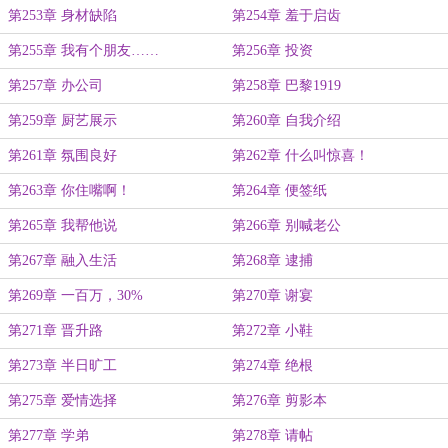
第253章 身材缺陷
第254章 羞于启齿
第255章 我有个朋友……
第256章 投资
第257章 办公司
第258章 巴黎1919
第259章 厨艺展示
第260章 自我介绍
第261章 氛围良好
第262章 什么叫惊喜！
第263章 你住嘴啊！
第264章 便签纸
第265章 我帮他说
第266章 别喊老公
第267章 融入生活
第268章 逮捕
第269章 一百万，30%
第270章 谢宴
第271章 晋升路
第272章 小鞋
第273章 半日旷工
第274章 绝根
第275章 爱情选择
第276章 剪影本
第277章 学弟
第278章 请帖