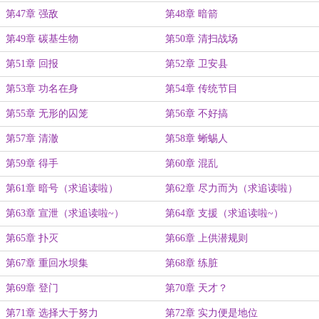
第47章 强敌
第48章 暗箭
第49章 碳基生物
第50章 清扫战场
第51章 回报
第52章 卫安县
第53章 功名在身
第54章 传统节目
第55章 无形的囚笼
第56章 不好搞
第57章 清澈
第58章 蜥蜴人
第59章 得手
第60章 混乱
第61章 暗号（求追读啦）
第62章 尽力而为（求追读啦）
第63章 宣泄（求追读啦~）
第64章 支援（求追读啦~）
第65章 扑灭
第66章 上供潜规则
第67章 重回水坝集
第68章 练脏
第69章 登门
第70章 天才？
第71章 选择大于努力
第72章 实力便是地位