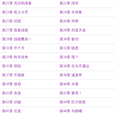
第21章 充分的准备
第22章 闯关
第23章 初入大齐
第24章 水坝集
第25章 武馆
第26章 拜师
第27章 装备技能
第28章 武道天途
第29章 技能叠加！
第30章 桩功
第31章 半个月
第32章 隐患
第33章 羚羊挂角
第34章 我？
第35章 明劲
第36章 念头不通达
第37章 不隔夜
第38章 减速带
第39章 抓包
第40章 兴衰
第41章 余波
第42章 紫色！
第43章 识破
第44章 巨大收获
第45章 出发
第46章 乌鸦嘴