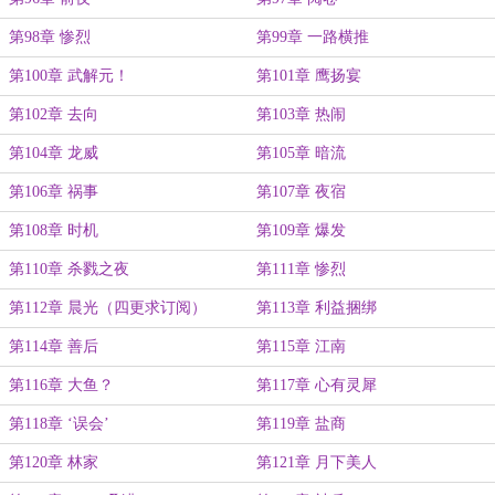
第98章 惨烈
第99章 一路横推
第100章 武解元！
第101章 鹰扬宴
第102章 去向
第103章 热闹
第104章 龙威
第105章 暗流
第106章 祸事
第107章 夜宿
第108章 时机
第109章 爆发
第110章 杀戮之夜
第111章 惨烈
第112章 晨光（四更求订阅）
第113章 利益捆绑
第114章 善后
第115章 江南
第116章 大鱼？
第117章 心有灵犀
第118章 ‘误会’
第119章 盐商
第120章 林家
第121章 月下美人