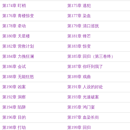
第174章 盯梢
第175章 逃犯
第176章 青楼惊变
第177章 染血
第178章 牵动
第179章 清口巡抚
第180章 天星楼
第181章 锋芒
第182章 营救计划
第183章 惊变
第184章 力挽狂澜
第185章 回归（第三卷终）
第186章 会试
第187章 你吓到我了
第188章 无能狂怒
第189章 戏曲
第190章 凶案
第191章 人设的好处
第192章 洞察
第193章 光速破案
第194章 陷阱
第195章 鸿门宴
第196章 目的
第197章 血染长街
第198章 打劫
第199章 回归