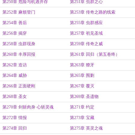
第250章 危险与机遇并存
第251章 虫群之心
第252章 麻烦登门
第253章 传奇之路的线索
第254章 善后
第255章 虫群感应
第256章 揭穿
第257章 初见圣域
第258章 虫群现身
第259章 传奇之威
第260章 丰厚回报
第261章 回归（第五卷终）
第262章 造访
第263章 獠牙
第264章 威胁
第265章 围剿
第266章 正面硬刚
第267章 覆灭
第268章 圣女
第269章 圣遗物
第270章 剑斩肉身·心斩灵魂
第271章 约定
第272章 情报
第273章 宝藏
第274章 回归
第275章 英灵之魂