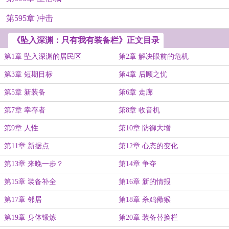
第595章 冲击
《坠入深渊：只有我有装备栏》正文目录
第1章 坠入深渊的居民区
第2章 解决眼前的危机
第3章 短期目标
第4章 后顾之忧
第5章 新装备
第6章 走廊
第7章 幸存者
第8章 收音机
第9章 人性
第10章 防御大增
第11章 新据点
第12章 心态的变化
第13章 来晚一步？
第14章 争夺
第15章 装备补全
第16章 新的情报
第17章 邻居
第18章 杀鸡儆猴
第19章 身体锻炼
第20章 装备替换栏