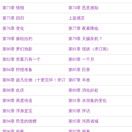
第73章 情报
第74章 恶意感知
第75章 回归
上架感言
第76章 变化
第77章 夜幕降临
第78章 摧枯拉朽
第79章 天赐良机？
第80章 梦幻泡影
第81章 现状（求订阅）
第82章 答案只有一个
第83章 一个月
第84章 狩猎准备
第85章 巨兽
第86章 超凡生物（十更完毕！求订
第87章 丰收
阅！）
第88章 欢庆
第89章 消化好处
第90章 再度传送
第91章 水坝集的变化
第92章 浑身是宝
第93章 拜访
第94章 昂贵的馈赠
第95章 河西省城
第96章 前夜
第97章 阅卷