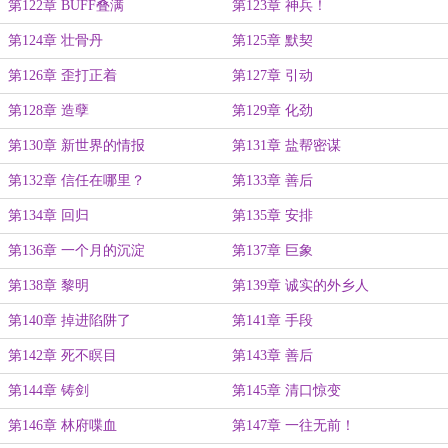
第122章 BUFF叠满
第123章 神兵！
第124章 壮骨丹
第125章 默契
第126章 歪打正着
第127章 引动
第128章 造孽
第129章 化劲
第130章 新世界的情报
第131章 盐帮密谋
第132章 信任在哪里？
第133章 善后
第134章 回归
第135章 安排
第136章 一个月的沉淀
第137章 巨象
第138章 黎明
第139章 诚实的外乡人
第140章 掉进陷阱了
第141章 手段
第142章 死不瞑目
第143章 善后
第144章 铸剑
第145章 清口惊变
第146章 林府喋血
第147章 一往无前！