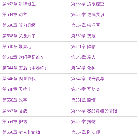
第532章 新神诞生
第533章 流浪虚空
第534章 访客
第535章 达成共识
第536章 算力升级
第537章 虫洞区
第538章 又要到了……
第539章 灾厄
第540章 聚集地
第541章 降临
第542章 这叼毛是谁？
第543章 亲人
第544章 善后（本卷终）
第545章 化神
第546章 因果取代
第547章 飞升灵界
第548章 天柱山
第549章 互助会
第550章 战事
第551章 略懂
第552章 备战
第553章 极品灵器的情报
第554章 护送
第555章 拉拢
第556章 猎人和猎物
第557章 阵法师