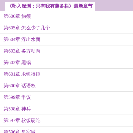
《坠入深渊：只有我有装备栏》最新章节
第606章 触须
第605章 怎么少了几个
第604章 浮出水面
第603章 各方动向
第602章 黑锅
第601章 求锤得锤
第600章 话语权
第599章 争议
第598章 神兵
第597章 软饭硬吃
第596章 星宿城