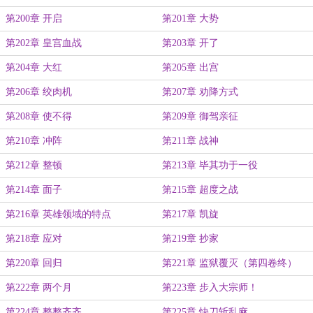
第200章 开启
第201章 大势
第202章 皇宫血战
第203章 开了
第204章 大红
第205章 出宫
第206章 绞肉机
第207章 劝降方式
第208章 使不得
第209章 御驾亲征
第210章 冲阵
第211章 战神
第212章 整顿
第213章 毕其功于一役
第214章 面子
第215章 超度之战
第216章 英雄领域的特点
第217章 凯旋
第218章 应对
第219章 抄家
第220章 回归
第221章 监狱覆灭（第四卷终）
第222章 两个月
第223章 步入大宗师！
第224章 整整齐齐
第225章 快刀斩乱麻