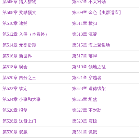
第506章 猎人猎物
第507章 不太对劲
第508章 奖励预支
第509章 金色【虫群适应】
第510章 逮捕
第511章 横扫
第512章 入侵（本卷终）
第513章 沉淀
第514章 元婴后期
第515章 海上聚集地
第516章 新世界
第517章 落脚
第518章 误会
第519章 领地之乱
第520章 四分之三
第521章 穿越者
第522章 钦定
第523章 道德绑架
第524章 小事和大事
第525章 坦然
第526章 报复
第527章 不对劲
第528章 送货上门
第529章 震惊
第530章 双赢
第531章 饥饿