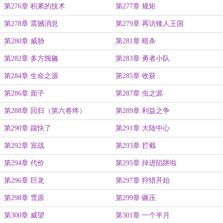
第276章 积累的技术
第277章 规矩
第278章 震撼消息
第279章 再访矮人王国
第280章 威胁
第281章 暗杀
第282章 多方觊觎
第283章 勇者小队
第284章 生命之源
第285章 收获
第286章 面子
第287章 虫之源
第288章 回归（第六卷终）
第289章 利益之争
第290章 踹快了
第291章 大陆中心
第292章 宣战
第293章 拦截
第294章 代价
第295章 掉进陷阱啦
第296章 巨龙
第297章 狩猎开始
第298章 雪原
第299章 碾压
第300章 威望
第301章 一个半月