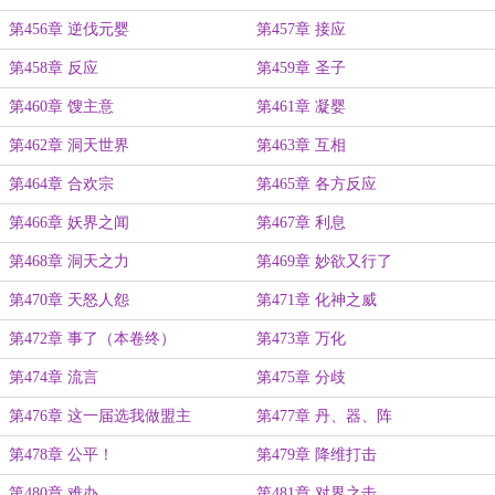
第456章 逆伐元婴
第457章 接应
第458章 反应
第459章 圣子
第460章 馊主意
第461章 凝婴
第462章 洞天世界
第463章 互相
第464章 合欢宗
第465章 各方反应
第466章 妖界之闻
第467章 利息
第468章 洞天之力
第469章 妙欲又行了
第470章 天怒人怨
第471章 化神之威
第472章 事了（本卷终）
第473章 万化
第474章 流言
第475章 分歧
第476章 这一届选我做盟主
第477章 丹、器、阵
第478章 公平！
第479章 降维打击
第480章 难办……
第481章 对界之击