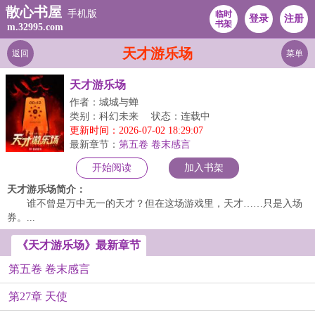
散心书屋
手机版
临时
登录
注册
书架
m.32995.com
天才游乐场
返回
菜单
天才游乐场
作者：城城与蝉
类别：科幻未来
状态：连载中
更新时间：2026-07-02 18:29:07
最新章节：
第五卷 卷末感言
开始阅读
加入书架
天才游乐场简介：
谁不曾是万中无一的天才？但在这场游戏里，天才……只是入场
券。...
《天才游乐场》最新章节
第五卷 卷末感言
第27章 天使