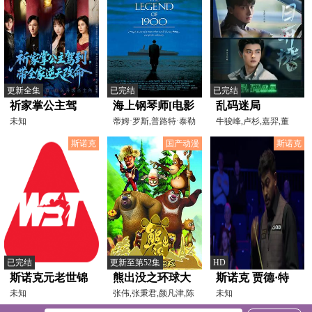
更新全集
已完结
已完结
祈家掌公主驾
海上钢琴师[电影
乱码迷局
到，带全家逆天
未知
解说]
蒂姆·罗斯,普路特·泰勒
牛骏峰,卢杉,嘉羿,董
·文斯,比尔·努恩
勇,苏倩薇,吕一丁,宿宇
改命
斯诺克
国产动漫
斯诺克
已完结
更新至第52集
HD
斯诺克元老世锦
熊出没之环球大
斯诺克 贾德·特
赛 阿尔菲·伯顿8-
未知
冒险
张伟,张秉君,颜凡津,陈
鲁姆普3-4哈马德
未知
光,孙晓东,万丹青
4亚伦·卡纳万
·米亚赫