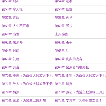
第53章 朋友
第54章 老家
第55章 摩天轮
第56章 任性
第57章 喜欢
第58章 再见
第59章 人生不可求
第60章 照片
第61章 出发
上架感言
第62章 魔术师
第63章 杀手
第64章 时间
第65章 乱
第66章 礼物
第67章 真实的谎言
第68章 完蛋
第69章 聚束器与电路板
第70章 重来（为白银大盟37天下无
第71章 希望（为白银大盟37天下无
双加更！）
双加更！）
第72章 故人（为白银大盟37天下无
第73章 锚点
双加更！）
第74章 情报
第75章 验证（为盟主把酒临三月加
更！）
第76章 速通（为盟主巴博斯加
第77章 专升本（3000月票加更！）