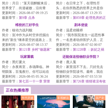
简介：月日：“某天宿醉醒来后，
简介：在日常之下，在理性尽
世界变了…街道破败，沿街青
头，在你所熟悉的世界之外是你
苔，人类早已消失不见，只剩我
更新时间：2026-08-07 09:19:25
从未想象过的风景。当于生第一
更新时间：2026-08-07 13:29:35
一人。”月日：...
最新章节：
第9章 点杀
次打开那扇门的时...
最新章节：
第859章 处理危房的正
确方式
维校的三好学生
剧本使徒
作者：核动力战列舰
作者：温柔劝睡师
简介：宣冲作为从时空井挖掘出
简介：“我市医院发生一起恶性事
来的”新生“继承星空的道路上，主
件，一名患者劫持医护人员，正
打一个自信。功课能做得好，炮
更新时间：2026-08-07 08:13:37
在与警方对峙......”杨逍关闭电视
更新时间：2026-08-07 02:00:07
火顶得住，...
最新章节：
第121章 乡村“做题家”
机，下一...
最新章节：
第1228章 ：妖妃之祸
玩家重载
还能保送怪物职业学院？
作者：黑灯夏火
作者：鹿人戛
简介：永夜将至，杀场降临。神
简介：家里混不下去。只好先去
明陨落，百鬼夜行。你可以站在
怪物职业学院读书。最终，我在
台前，向世人宣布时代浪潮的到
更新时间：2026-08-05 05:36:24
大家一声声天才的称赞中迷失了
更新时间：2026-08-07 03:53:50
来，也可以隐匿...
最新章节：
第七百一十一章 荣誉
自己，走上了不...
最新章节：
第726章 猜猜谁没有收
到邀请
正在热播推荐
年代穿越
影视解说
国产剧