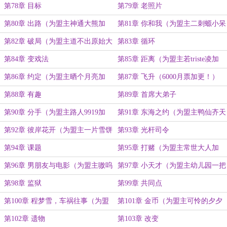
更！）
第78章 目标
第79章 老照片
第80章 出路（为盟主神通大熊加
第81章 你和我（为盟主二刺螈小呆
更！）
呆加更！）
第82章 破局（为盟主道不出原始大
第83章 循环
罗加更！）
第84章 变戏法
第85章 距离（为盟主若triste凌加
更！）
第86章 约定（为盟主晒个月亮加
第87章 飞升（6000月票加更！）
更！）
第88章 有趣
第89章 首席大弟子
第90章 分手（为盟主路人9919加
第91章 东海之约（为盟主鸭仙齐天
更！）
加更！）
第92章 彼岸花开（为盟主一片雪饼
第93章 光杆司令
加更！）
第94章 课题
第95章 打赌（为盟主常世大人加
更！）
第96章 男朋友与电影（为盟主嗷呜
第97章 小天才（为盟主幼儿园一把
咩咩熊加更！）
手加更！）
第98章 监狱
第99章 共同点
第100章 程梦雪，车祸往事（为盟
第101章 金币（为盟主可怜的夕夕
主kennys_加更！）
加更！）
第102章 遗物
第103章 改变