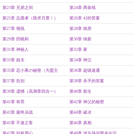
第23章 兄弟之间
第24章 两条线
第25章 志愿者（跪求月票！）
第26章 42的答案
第27章 视线
第28章 病房
第29章 田晓莉
第30章 纳新
第31章 神秘人
第32章 家
第33章 姐夫
第34章 神父
第35章 迟小果の秘密（为盟主
第36章 超级速通
Yezenlucifer加更！）
第37章 告别
第38章 杀手的答案
第39章 遗憾（高潮章四合一）
第40章 新生
第41章 有罪
第42章 神父的秘密
第43章 最终决战
第44章 破冰
第45章 不速之客
第46章 真相
第47章 别有用心
第48章 游乐场与圆桌会议