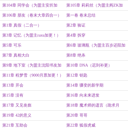
第104章 同学会（为盟主安圻加
第105章 莉莉丝（为盟主阎ZK加
更！）
更！）
第106章 朋友（卷末大章四合一）
第一卷 卷末总结
第1章 真假（二合一）
第2章 验证
第3章 记忆（为盟主raxu加更！）
第4章 拆穿
第5章 可乐
第6章 玻璃瓶（为盟主百步还阳加
更！）
第7章 真相大白
第8章 绝杀
第9章 地下室（为盟主沈阳书友加
第10章 DNA（迟到补更）
更！）
第11章 程梦雪（9000月票加更！）
第12章 钥匙
第13章 开会
第14章 骤变的新学期
第15章 没有
第16章 向未来进发
第17章 又见丧彪
第18章 魔术师的遗言（跪求月
票！）
第19章 42的意义
第20章 哥哥
第21章 互助会
第22章 狐假虎威