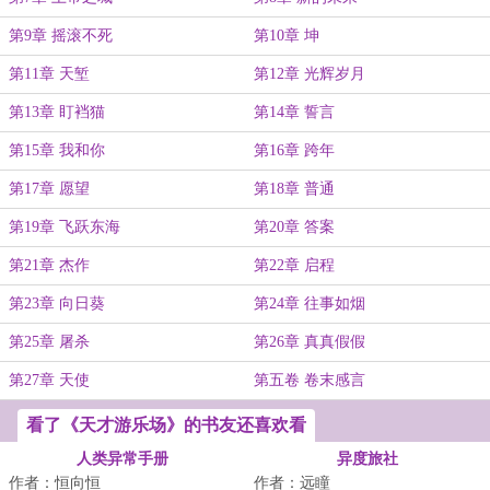
第9章 摇滚不死
第10章 坤
第11章 天堑
第12章 光辉岁月
第13章 盯裆猫
第14章 誓言
第15章 我和你
第16章 跨年
第17章 愿望
第18章 普通
第19章 飞跃东海
第20章 答案
第21章 杰作
第22章 启程
第23章 向日葵
第24章 往事如烟
第25章 屠杀
第26章 真真假假
第27章 天使
第五卷 卷末感言
看了《天才游乐场》的书友还喜欢看
人类异常手册
异度旅社
作者：恒向恒
作者：远瞳