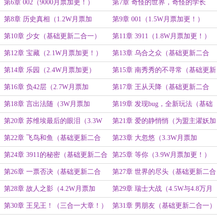
更！）
更！）
第6章 002（9000月票加更！）
第7章 奇怪的世界，奇怪的学长
（基础更新二合一）
第8章 历史真相（1.2W月票加
第9章 001（1.5W月票加更！）
更！）
第10章 少女（基础更新二合一）
第11章 3911（1.8W月票加更！）
第12章 宝藏（2.1W月票加更！）
第13章 乌合之众（基础更新二合
一）
第14章 乐园（2.4W月票加更）
第15章 南秀秀的不寻常（基础更新
二合一）
第16章 负42层（2.7W月票加
第17章 王从天降（基础更新二合
更！）
一）
第18章 言出法随（3W月票加
第19章 发现bug，全新玩法（基础
更！）
更新二合一）
第20章 苏维埃最后的眼泪（3.3W
第21章 爱的静悄悄（为盟主濯妖加
月票加更！）
更！）
第22章 飞鸟和鱼（基础更新二合
第23章 大忽悠（3.3W月票加
一）
更！）
第24章 3911的秘密（基础更新二合
第25章 等你（3.9W月票加更！）
一）
第26章 一票否决（基础更新二合
第27章 世界的尽头（基础更新二合
一）
一）
第28章 故人之影（4.2W月票加
第29章 瑞士大战（4.5W与4.8万月
更）
票加更二合一）
第30章 王见王！（三合一大章！）
第31章 男朋友（基础更新二合一）