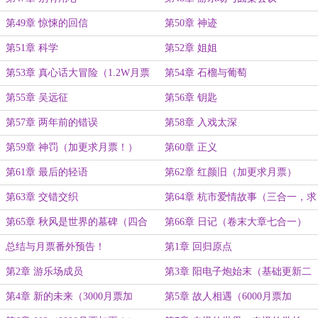
第49章 惊悚的回信
第50章 神迹
第51章 科学
第52章 姐姐
第53章 真心话大冒险（1.2W月票
第54章 石榴与葡萄
加更）
第55章 吴远征
第56章 钥匙
第57章 两年前的错误
第58章 入戏太深
第59章 神罚（加更求月票！）
第60章 正义
第61章 最后的轻语
第62章 红颜旧（加更求月票）
第63章 交错交织
第64章 杭市爱情故事（三合一，求
月票）
第65章 秋风是世界的墓碑（四合
第66章 日记（卷末大章七合一）
一，求月票）
总结与月票番外预告！
第1章 回归原点
第2章 游乐场成员
第3章 阳电子炮始末（基础更新二
合一）
第4章 新的未来（3000月票加
第5章 故人相遇（6000月票加