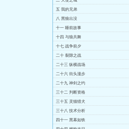
二 天使之城
五 我的兄弟
八 黑狼出没
十一 睡前故事
十四 与狼共舞
十七 战争前夕
二十 裂隙之战
二十三 纵横战场
二十六 街头漫步
二十九 神剑之约
三十二 判断资格
三十五 灵猫猎犬
三十八 技术分析
四十一 黑幕如铁