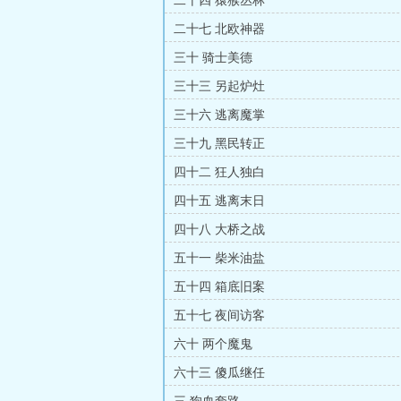
二十四 猿猴丛林
二十七 北欧神器
三十 骑士美德
三十三 另起炉灶
三十六 逃离魔掌
三十九 黑民转正
四十二 狂人独白
四十五 逃离末日
四十八 大桥之战
五十一 柴米油盐
五十四 箱底旧案
五十七 夜间访客
六十 两个魔鬼
六十三 傻瓜继任