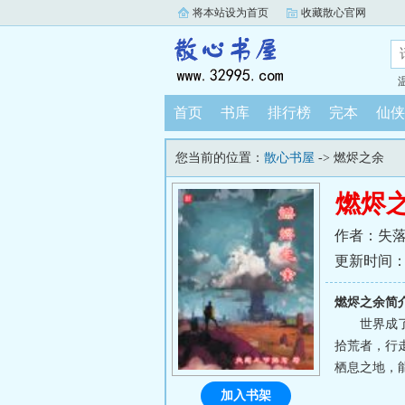
将本站设为首页
收藏散心官网
首页
书库
排行榜
完本
仙侠
您当前的位置：
散心书屋
-> 燃烬之余
燃烬
作者：失
更新时间：202
燃烬之余简
世界成
拾荒者，行
栖息之地，
加入书架