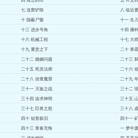
四 难念的经
五 外交
七 连窝铲除
八 临近
十 隐蔽尸骸
十一 生
十三 进步号角
十四 播
十六 机械工程
十七 大
十九 重赏之下
二十 寒
二十二 婚姻问题
二十三 
二十五 死灵法师
二十六 
二十八 侦查魔窟
二十九 
三十一 灭族之战
三十二 
三十四 追求神明
三十五 
三十七 巨兽之怒
三十八 
四十 短暂叙旧
四十一 
四十三 青春无悔
一 梦中