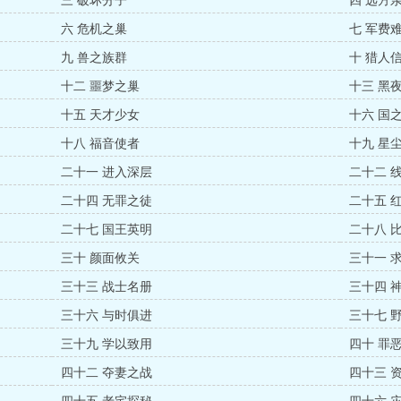
三 破坏分子
四 远方
六 危机之巢
七 军费
九 兽之族群
十 猎人
十二 噩梦之巢
十三 黑
十五 天才少女
十六 国
十八 福音使者
十九 星
二十一 进入深层
二十二 
二十四 无罪之徒
二十五 
二十七 国王英明
二十八 
三十 颜面攸关
三十一 
三十三 战士名册
三十四 
三十六 与时俱进
三十七 
三十九 学以致用
四十 罪
四十二 夺妻之战
四十三 