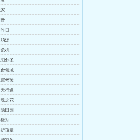
寂寞
玩家
福音
如昨日
灵鸡汤
仰危机
残阳剑圣
生命领域
魔窟考验
替天行道
灵魂之花
归隐田园
事级别
夭折孩童