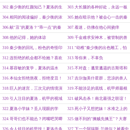
心意
的用心
302.秦少衡的红颜知己？夏洛的生
303.大长腿的各种好处，永远一板
日礼物！
一眼的夏洛
304.相同的阅读偏好，秦少衡的浓
305.她在暗示他？被会心一击的秦
厚兴趣
少衡！
306.献“丑”的夏洛？“乖一点”的秦
307.着迷，仿佛在他心间挠痒
少衡？
308.他的记得，她的体谅
309.千金难求安神木，被管制的兽
人族
310.秦少衡的回礼，粉色的奇怪印
311.“幼稚”秦少衡的出色雕工，怕
象？
你不喜欢
312.连拒绝的机会都不给她？喜欢
313.等你来，不辜负
与心悦
314.慕容敏的复学，夏洛的温水
315.不对盘：邋里邋遢的古斯塔和
煮“青蛙”
妆发精致的高梓妍！
316.本仙女拒绝熬夜，拒绝变丑！
317.吉尔伽美什星群，悲凉的兽人
族
318.巨人的迷宫，三次元的情境演
319.不能涉足的底线，机甲师最根
练
本、最棘手的敌人
320.引人注目的夏洛，机甲的视域
321.破风击杀！南北最强之联谊！
界限！
322.夏洛小学妹？丢人现眼的学
323.死小子又想把妹！水准之上的
长！
夏洛！
324.哥哥们也不能怂？闭嘴吧哭唧
325.做不到的“擒贼先擒王”？大赛
唧！
候选人名单！
326.令人炫目的机甲技！夏洛击杀
327.下一个阿瑞斯·兰德尔？被看中