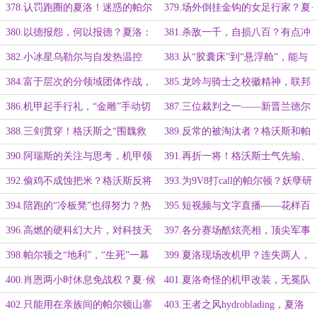
的0曝光率！
见真章！
378.认罚跑圈的夏洛！迷惑的帕尔
379.场外倒挂金钩的女足行家？夏·
顿机甲分院生！
足球小将·洛的进球！
380.以德报怨，何以报德？夏洛：
381.杀敌一千，自损八百？有点冲
我也不是什么好人
动的机甲分院团宠！
382.小冰星乌勒尔与自发热温控
383.从“胶囊床”到“悬浮舱”，能与
衣，机甲分赛场ready to go！
自然对抗的科技之力！
384.富于层次的分领域团体作战，
385.龙吟与骑士之校徽精神，联邦
阿拉丁的“魔毯”——悬浮座舱！
第一批机甲的诞生！
386.机甲起手行礼，“金雕”手动切
387.三位裁判之一——新晋兰德尔
换之极强参与感！
少将，猝不及防第一战！
388.三剑贯穿！格沃斯之“围魏救
389.反常的被淘汰者？格沃斯和帕
赵”！
尔顿之新技术！
390.阿瑞斯的关注与思考，机甲领
391.再折一将！格沃斯士气先输、
域震惊众人的巨大变革！
举步维艰？！
392.偷鸡不成蚀把米？格沃斯反将
393.为9V8打call的帕尔顿？妖孽研
一军！
究者的技术buff！
394.陪跑的“冷板凳”也得努力？热
395.短视频与文字直播——花样百
度持续攀升的友谊赛！
出star sky，秦少衡的默默关注！
396.高燃的硬科幻大片，对科技天
397.各分赛场酷炫亮相，顶尖军事
然亲近的夏洛！
院校精英学子之battle！
398.帕尔顿之“地利”，“生死”一幕
399.夏洛现场改机甲？连失两人，
艾力克临危救场！
帕尔顿最新水下作战技术！
400.肖恩两小时休息免战权？夏·候
401.夏洛奇怪的机甲改装，无冕队
补·洛终登场！
长的核心凝聚力！
402.只能用在亲族间的帕尔顿山寨
403.王者之风hydroblading，夏洛