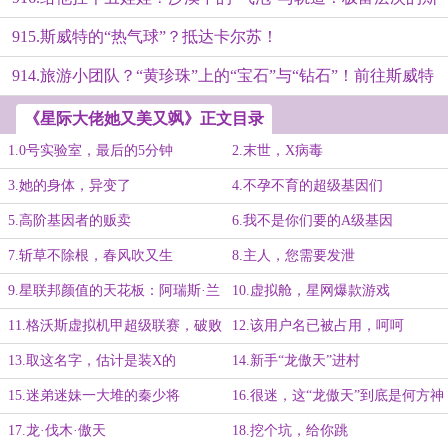
915.斯威特的“热气球”？抵达卡尔苏！
威特！
914.旅游小团队？“黄珍珠”上的“宝石”与“钻石”！前往斯威特
星！
《星际大佬她又美又飒》正文目录
1.0号实验室，最后的5分钟
2.末世，X病毒
3.她的身体，异变了
4.不孕不育的超级基因们
5.高阶基因者的贩卖
6.我不是你们要的A级基因
7.斩草不除根，春风吹又生
8.主人，您需要发泄
9.星联邦颜值的天花板：阿瑞斯·兰
10.虚拟舱，星网爆款游戏
德尔
11.格沃斯虚拟机甲超级联赛，破败
12.该用户名已被占用，呵呵
or氪金？
13.取这名字，估计是装X的
14.新手“龙傲天”进村
15.迷弟迷妹一大堆的秦少将
16.很迷，这“龙傲天”到底是何方神
圣！
17.龙·伐木·傲天
18.挖个坑，给你跳