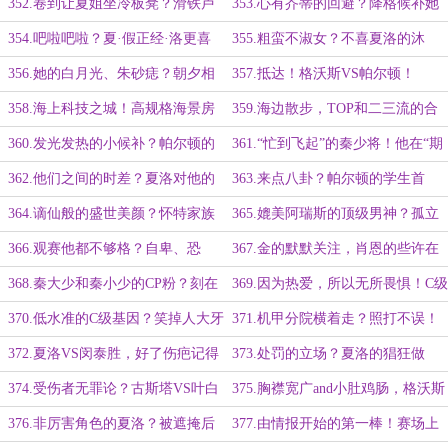
与罗伯特之间的较量！
大饼的夏洛！
352.卷到让夏姐坐冷板凳？滑铁卢
353.心有芥蒂的回避？降格候补她
式“待遇”！
也稳得很！
354.吧啦吧啦？夏·假正经·洛更喜
355.粗蛮不淑女？不喜夏洛的沐
欢动手！
宸！
356.她的白月光、朱砂痣？朝夕相
357.抵达！格沃斯VS帕尔顿！
处简直心机！
358.海上科技之城！高规格海景房
359.海边散步，TOP和二三流的合
之礼遇！
作共赢！
360.发光发热的小候补？帕尔顿的
361.“忙到飞起”的秦少将！他在“期
欢迎会！
待”什么？
362.他们之间的时差？夏洛对他的
363.来点八卦？帕尔顿的学生首
过度解读！
席！
364.谪仙般的盛世美颜？怀特家族
365.媲美阿瑞斯的顶级男神？孤立
与冰原雪狼！
无援的金！
366.观赛他都不够格？自卑、恐
367.金的默默关注，肖恩的些许在
慌、突发事件！
意
368.秦大少和秦小少的CP粉？刻在
369.因为热爱，所以无所畏惧！C级
骨子里的张扬与自信！
基因亦能创造奇迹！
370.低水准的C级基因？笑掉人大牙
371.机甲分院横着走？照打不误！
的格沃斯？
372.夏洛VS闵泰胜，好了伤疤记得
373.处罚的立场？夏洛的猖狂做
疼！
派！
374.受伤者无罪论？古斯塔VS叶白
375.胸襟宽广and小肚鸡肠，格沃斯
瑜！
与帕尔顿的高下！
376.非厉害角色的夏洛？被遮掩后
377.由情报开始的第一棒！赛场上