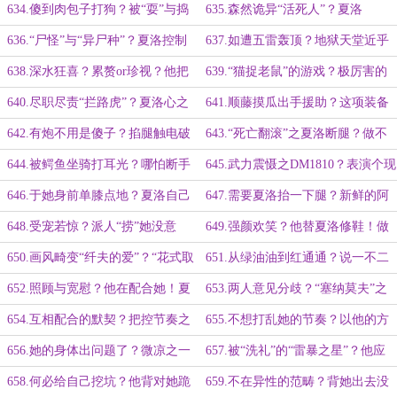
她满腹算计、断得利落！否定与安
身体记忆之“响踏”提速！
634.傻到肉包子打狗？被“耍”与捣
635.森然诡异“活死人”？夏洛
慰！
浆糊！打折扣亦足矣！
之“醉”！深潜最忌之亮红灯！
636.“尸怪”与“异尸种”？夏洛控制
637.如遭五雷轰顶？地狱天堂近乎
不住自己！来自地狱的亡灵大军！
发狂！为夏洛付出一切的傅时年！
638.深水狂喜？累赘or珍视？他把
639.“猫捉老鼠”的游戏？极厉害的
夏洛放在心里！噩梦亦甘之如饴！
水中猎手！充满野性与危险！
640.尽职尽责“拦路虎”？夏洛心之
641.顺藤摸瓜出手援助？这项装备
所向！“抽筋扒皮”赌一把！
还有下文！密不透风“鳄鱼墙”！
642.有炮不用是傻子？掐腿触电破
643.“死亡翻滚”之夏洛断腿？做不
局！深蓝水中“花”！
到就得死！疯狂洗衣机之靠她自己！
644.被鳄鱼坐骑打耳光？哪怕断手
645.武力震慑之DM1810？表演个现
断脚！趁你瞎要你命！
场杀巨鳄！顺水推舟处理伤口！
646.于她身前单膝点地？夏洛自己
647.需要夏洛抬一下腿？新鲜的阿
不方便？意外他的“亲切友好”！
瑞斯！被眷顾的S级！
648.受宠若惊？派人“捞”她没意
649.强颜欢笑？他替夏洛修鞋！做
义！他好像有话对她说！
得这么细致！
650.画风畸变“纤夫的爱”？“花式取
651.从绿油油到红通通？说一不二
名”辣耳朵！“怪才”探险家！
变颜色！英雄所见略同之他人狠话不
652.照顾与宽慰？他在配合她！夏
653.两人意见分歧？“塞纳莫夫”之
多！
洛觉悟之腿断了也得继续走！
可爱“小肉团”！诡异之吹了气的球！
654.互相配合的默契？把控节奏之
655.不想打乱她的节奏？以他的方
弹无虚发！自觉cover队友！
式观察夏洛！半点不care放狠话！
656.她的身体出问题了？微凉之一
657.被“洗礼”的“雷暴之星”？他应
触即离的掌心！他衣服太大穿着不合
该扔下她！对别人不抱什么期待！
658.何必给自己挖坑？他背对她跪
659.不在异性的范畴？背她出去没