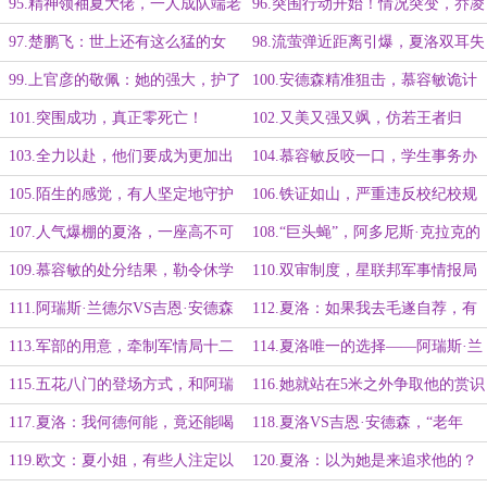
突围！
95.精神领袖夏大佬，一人成队端老
96.突围行动开始！情况突变，乔凌
巢！
的信任！
97.楚鹏飞：世上还有这么猛的女
98.流萤弹近距离引爆，夏洛双耳失
人？！老子要跟她结拜！！
聪！
99.上官彦的敬佩：她的强大，护了
100.安德森精准狙击，慕容敏诡计
她身后之人
落空！
101.突围成功，真正零死亡！
102.又美又强又飒，仿若王者归
来！
103.全力以赴，他们要成为更加出
104.慕容敏反咬一口，学生事务办
色的联邦军人！
的调查
105.陌生的感觉，有人坚定地守护
106.铁证如山，严重违反校纪校规
在她后方
的慕容敏
107.人气爆棚的夏洛，一座高不可
108.“巨头蝇”，阿多尼斯·克拉克的
攀的山峰
专业
109.慕容敏的处分结果，勒令休学
110.双审制度，星联邦军事情报局
反省！
介入调查
111.阿瑞斯·兰德尔VS吉恩·安德森
112.夏洛：如果我去毛遂自荐，有
没有哪个人可能会接受？
113.军部的用意，牵制军情局十二
114.夏洛唯一的选择——阿瑞斯·兰
处的力量
德尔
115.五花八门的登场方式，和阿瑞
116.她就站在5米之外争取他的赏识
斯·兰德尔的各种“邂逅”、“偶遇”
117.夏洛：我何德何能，竟还能喝
118.夏洛VS吉恩·安德森，“老年
上安德森处长的茶
人”的聊天方式
119.欧文：夏小姐，有些人注定以
120.夏洛：以为她是来追求他的？