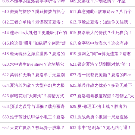
准！“异形怪”炸串串！
皇后”碍事前？断了翅膀的小天使！
608.不懂事的夏洛要乖乖听话？哔
609.恶趣味？冲动激情？“小皇
哔哔不如直接动手！双管齐下往死里
后”的胜负欲！夏洛：跪地求饶？试
610.傲娇与撒娇？跳跃撩拨与抓心
611.真意如此or故布疑云？八百个
整！
试看！
挠肝？娇气烂漫“小公主”！
心眼的夏洛：放心，不占你便宜
612.王者亦单纯？老谋深算夏洛：
613.厚脸皮夏洛：知道你关注我，
别把我想那么坏，来点奖励？
你不是我喜欢的类型
614.连环diss大礼包？更能吸引它的
615.夏洛最大的倚仗？生死自负！
夏洛：闭麦，安静，给我消失
躲藏or翻浪？被放弃的策略！上树！
616.给这份“吸引”加砝码？创造“舒
617.金字塔中放海水？这么有趣
适”畅游区！蛰伏之水中巨兽！
的“玩具”！浅浅的不得劲！
618.斑斓瑰丽之海底世界？夏洛的
619.漏网之“鳄”or算无遗策？请君
专业级潜水能力！排山倒海之声效！
入瓮！S—LAP7之声波冲击！
620.水中逃生live show？这堵墙它
621.锁定夏洛？阴恻恻对她“笑”！
很忙！“利维亚桑”，粉碎之！
变数→变量→精准无比！她杀气尽
622.柔弱和无助？夏洛单手无差别
623.看一眼都要腿颤？夏洛的Plan
显！
连续点射！“血花”朵朵之“大花蛇”！
B！一二三四五！
624.夏洛若为敌？大型科幻片之极
625.单兵作战之优势？多到无处下
佳视效！借力打力之阿米特雷鳄大
嘴！“不可能”之逆转局势！
626.柳暗花明“大海沟”？捕猎方式
627.夏洛粗暴极度深潜？磅礴之“大
军！
与饲养分区！它们不同的虚拟性格！
水墙”！超越人类下潜极限！
628.预谋之误导与诓骗？载舟覆舟
629.夏·修理工·洛上线？胜者为
命丧水底？森森白骨！用实力说话！
王！粗暴的能量灌溉！
630.难于驾驶机甲做小电工？夏洛
631.愈战愈勇？扳回一局逗夏洛
釜底抽薪！再没机会作妖！
玩！喜悦不可自持！
632.天要亡夏洛？被玩弄于股掌？
633.水中“急刹车”？她无路可退！