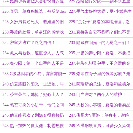
么，她就喜欢什么
女婿
224.比秦少将更让人赏心悦目的夏
225.战略指挥分院——剧本杀五重
洛
奏！
226.直男、单身狗慎选，被反复diss
227.手气太好挑大梁，夏·小武先生
的秦楚二少！
·洛！
228.女扮男装迷死人！套娃里的旧
229.“贵公子”夏洛的本格推理，忍
照片！
不住撩她！
230.乔凌的欣赏，单身汪的感情戏
231.直接告白它不香吗？倒也不是
不能接受！
232.密室大逃亡？迷之自信！
233.隐藏在阳光下的无冕之王们！
234.救人与被救，速度惊人、力气
235.严肃的秦少阳：夏洛，不要把
够大的秦小少！
自己当成英雄
236.秦少阳：第一个出手的人不是
237.包头包脚又包手，不合群的金·
我
斯图亚特
238.C级基因者的不易，寡言亦能一
239.烙印在骨子里的低等劣质？走
鸣惊人
出C5星域！
240.仿若耀眼的阳光，走近她，与
241.阿瑞斯的关注，夏洛和兰德尔
她说话
夫人
242.茶里茶气，她抢了她心上人？
243.门当户对？两个人的维护！
244.憨态可掬的小饼干，他们之间
245.大校的小零嘴，夏洛的非卖品
的默契
246.他真能喜欢？别嫌弃得直接扔
247.佛系大V夏洛：单身中，谢绝
了
捆绑
248.热上加热的夏大佬，制霸热搜
249.冷漠钢铁直男，可爱少女风饼