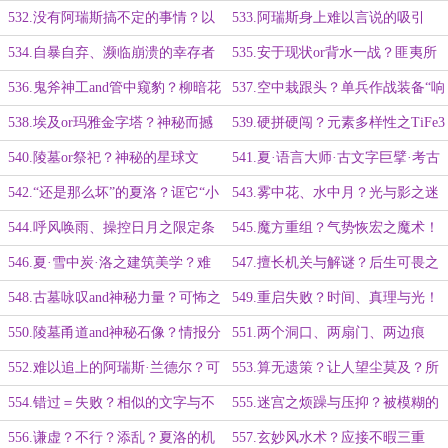
机制！
诡异的一幕！
土著民？古老的兽人族埃拉姆语！
532.没有阿瑞斯搞不定的事情？以
533.阿瑞斯身上难以言说的吸引
埃拉姆为切入点！他总能做得更好！
力？失联的搜救3队！大海捞针！
534.自暴自弃、濒临崩溃的幸存者
535.安于现状or背水一战？匪夷所
们？属于他的责任！无法退缩的身
思的东西！能打的没几个！
536.鬼斧神工and管中窥豹？柳暗花
537.空中栽跟头？单兵作战装备“响
份！
明又……诡异？
踏”！科研领域的相辅相成！
538.埃及or玛雅金字塔？神秘而撼
539.硬拼硬闯？元素多样性之TiFe3
人心魄！“飞檐走壁”之科技边界！
和CrC5？星际物质包罗万象！
540.陵墓or祭祀？神秘的星球文
541.夏·语言大师·古文字巨擘·考古
明？违和与不自然！
学家·洛？杏林国手之耳濡目染！
542.“还是那么坏”的夏洛？诓它“小
543.雾中花、水中月？光与影之迷
秘密”的千层套路！让你主动招供！
惑骗术！夏·依旧又冷又飒·洛！
544.呼风唤雨、操控日月之限定条
545.魔方重组？气势恢宏之魔术！
件？神秘罗盘之卡点！只有她能做
他人眼中之天赋选手！
546.夏·雪中炭·洛之建筑美学？难
547.擅长机关与解谜？后生可畏之
到！
能可贵的翻译人才！毫不避忌的打
实习生！夏洛与赵聪之同步！
548.古墓咏叹and神秘力量？可怖之
549.重启失败？时间、真理与光！
量！
灵魂呐喊！夏·随行翻译·洛！
被忽略的微小因素！非智力担当的疑
550.陵墓甬道and神秘石像？情报分
551.两个洞口、两扇门、两边痕
问！
析高手——阿瑞斯·兰德尔！
迹？乱如一团麻！
552.难以追上的阿瑞斯·兰德尔？可
553.算无遗策？让人望尘莫及？所
怕的他！瘆人的无脸石像！
学甚多、甚广之阿瑞斯·兰德尔！
554.错过＝失败？相似的文字与不
555.迷宫之烦躁与压抑？被模糊的
同的时间区间！让阿瑞斯在意的地
感官与意志力挑战！IR型侦察钢珠！
556.谦虚？不行？添乱？夏洛的机
557.玄妙风水术？应接不暇三重