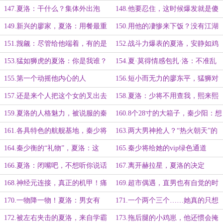
强大and慵懒迷人
药
147.夏洛：干什么？集体外出泡
148.他要忍住，这时候爆发就是傻
吧？
X！
149.新兴的廖家，夏洛：用餐最重
150.用他的凄惨来下饭？没有江湖
要
道义！
151.觊觎：尽管给他端着，有的是
152.战斗力爆表的夏洛，安静如鸡
手段让她求饶
的秦少阳
153.猛如狮虎的夏洛：你是我谁？
154.夏·莫得情感包扎·洛：不准乱
我又凭什么要救你？
叫
155.第一个动摇他内心的人
156.短小而无力的廖东平，猛狮对
菜鸡！
157.还是来个人把这个女的叉出去
158.夏洛：少将不用查我，熙来熙
吧
往皆为名利
159.夏洛的人格魅力，被说服的秦
160.8个28寸的大箱子，秦少阳：想
少将
死，他像极了头一回进城的土包子
161.各具特色的航舰基地，秦少将
163.两大男神抢人？“热火朝天”的
的高规格出行
评论区！
164.秦少衡的“礼物”，夏洛：这
165.秦少将给她的vip绿色通道
坑，我要是真跳就算我输
166.夏洛：闭嘴吧，不想听你说话
167.离开赫拉星，夏洛的决定
168.神经元连接，真正的机甲！痛
169.超市偶遇，直男也有自觉的时
感100%！
候！
170.一物降一物！夏洛：男女有
171.一个两个三个……她真的只想
别，我们不适合
安静地看书
172.被左右夹击的夏洛，来自学霸
173.拖后腿的小鸡崽，他还惯会掩