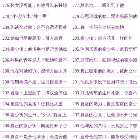
训练
误会？
276.孙女没可能，但他可以有孙媳
277.莫名地……吸引到了他
妇
278.“小花猫”和“绅士手”
279.心思玲珑的她，双商极高的他
280.先谈个对象，合不合适还得处
281.将一切的主动权交给她
处看
282.她如恒星般耀眼，引人靠近
283.秦少衡：你这花儿一样的年
纪，可不能折在我手里
284.秦少衡：他多半也是得为她操
285.休闲居家的秦少将，瞧着新鲜
心的
286.熟男的青春逼人？喂她吃饭不
287.庭院散步，回避视线的秦少衡
合适！
288.他在对她倾诉，感情方面未开
289.真正吸引他的地方，彼此交付
窍的夏洛
的信任
290.假期余额不足，生日惊喜来一
291.他也从来没下过厨好吧！做出
份？
来的东西能吃？
292.夏洛：上贼船了，满汉全席信
293.好几辆车的生日礼物，惊喜不
手拈来？
起来了？！
294.被揽住的夏洛！蛋糕比人重
295.夏洛的魅力，自觉荒谬的秦少
要？
衡！
296.秦少衡的生日，“外人”夏洛上
297.夏洛的心意，让他挪不开目光
桌
298.真正的秦少衡，向她打开了心
299.他与她的共情，三观接近？志
扉
趣相投？
300.夏洛不是合他眼缘，而是合他
301.意外合他胃口，能够感受到她