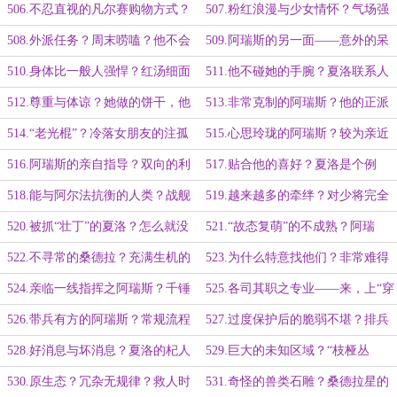
用与防备？他不给她添乱！
照？实习生的周末采购！
506.不忍直视的凡尔赛购物方式？
507.粉红浪漫与少女情怀？气场强
夏洛的粉色樱花VS阿瑞斯的深沉黑
大、自带美颜滤镜之“超模”天团？
508.外派任务？周末唠嗑？他不会
509.阿瑞斯的另一面——意外的呆
色！
真的什么都没吃吧？
笨与单纯？
510.身体比一般人强悍？红汤细面
511.他不碰她的手腕？夏洛联系人
绿葱花——怕他吃撑了！
列表的NO.1！
512.尊重与体谅？她做的饼干，他
513.非常克制的阿瑞斯？他的正派
可以接受！
与她的傲骨！
514.“老光棍”？冷落女朋友的注孤
515.心思玲珑的阿瑞斯？较为亲近
身工作狂人？不必有多余的担心！
的举动？
516.阿瑞斯的亲自指导？双向的利
517.贴合他的喜好？夏洛是个例
用与收获！
外！
518.能与阿尔法抗衡的人类？战舰
519.越来越多的牵绊？对少将完全
清剿与宇宙生态？威胁必须扼杀在摇
没有吸引力？被强戴高帽的夏洛！
520.被抓“壮丁”的夏洛？怎么就没
521.“故态复萌”的不成熟？阿瑞
篮！
她不行？没觉得他难伺候！
斯：会按时用餐的，以后不麻烦你
522.不寻常的桑德拉？充满生机的
523.为什么特意找他们？非常难得
荒星？失联的D级星域！
的桑德拉！科研人员眼中之价值！
524.亲临一线指挥之阿瑞斯？千锤
525.各司其职之专业——来，上“穿
万炼的能力！训练有素的战支8！
山甲”！
526.带兵有方的阿瑞斯？常规流程
527.过度保护后的脆弱不堪？排兵
之“岩蛛”！所有人的专业素养！
布阵：阿瑞斯·兰德尔的务实风格！
528.好消息与坏消息？夏洛的杞人
529.巨大的未知区域？“枝桠丛
忧天？“氧气片”与信号干扰！
生”又戛然而止？忠实执行应急行动
530.原生态？冗杂无规律？救人时
531.奇怪的兽类石雕？桑德拉星的