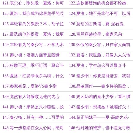
事业为重
心情无以言表！
121.表忠心，削头发，夏洛：你可
122.连软磨硬泡的机会都不给她
以把我当成男的
123.夏洛：我会成为你最趁手的兵
124.夏洛：她不是非他不可，以后
刃！
只当不认识
125.年轻有为的教授？不，胡子拉
126.意动的古斯塔，夏·泥石流·
渣的！
洛：我人缘比较好
127.最诱惑他的提案，夏洛：我更
128.宝琴座赫拉星，秦家兄弟
强，也更听话
129.年轻有为的秦少将，不学无术
130.休假的秦少将，只在家人面前
的秦少阳
展露的温柔
131.秦少衡：婚姻方面暂且随缘
132.夏洛：厌世脸，好像人人欠他
几百顿饭
133.粉雕玉琢、乖巧听话→聚众斗
134.夏洛：学生怎么可以聚众斗
殴
殴？得找警察叔叔
135.夏洛：红发绿眼杀马特，什么
136.秦少阳：你要是能进去，我就
玩意儿？
喊你一声“姐”
137.秦家初见，夏洛VS秦少衡
138.品鉴画作——秦少将的温柔，
真是一柄利刃
139.竟然有人能够窥见他的内心
140.奶凶奶凶的秦小少爷：看不惯
你却又干不掉你
141.秦少衡：果然是只小狐狸，狡
142.秦少阳：想揍她！她嘴好欠！
猾得很
143.秦少衡：总有一种……可爱的
144.超正的妹子——夏·高岭之花·
感觉
洛
145.每一步都踏在众人心间，绝对
146.他对她的维护，也不是无可救