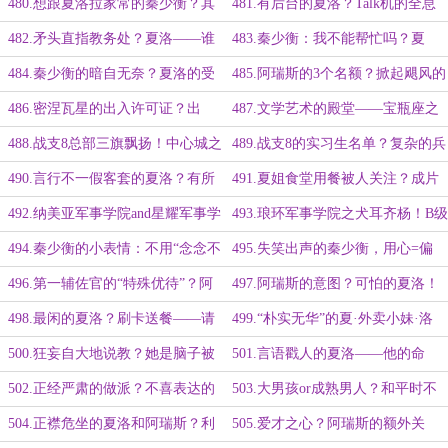
她破了例！他的第一位女实习生！
局中局！
480.想跟夏洛拉家常的秦少衡？其
481.有后台的夏洛？Talk机的全息
它问题他都能解决！
AI管家！
482.矛头直指教务处？夏洛——谁
483.秦少衡：我不能帮忙吗？夏
的失误谁解决！
洛：一切只为根本目的服务！
484.秦少衡的暗自无奈？夏洛的受
485.阿瑞斯的3个名额？掀起飓风的
宠若惊？界限与分寸！
夏洛！
486.密涅瓦星的出入许可证？出
487.文学艺术的殿堂——宝瓶座之
发！实习生齐聚切诺星！
密涅瓦星！坚不可摧的文化传承！
488.战支8总部三旗飘扬！中心城之
489.战支8的实习生名单？复杂的兵
弗拉索瓦市！
种构成！不可复制粘贴的电子实习
490.言行不一假客套的夏洛？有所
491.夏姐食堂用餐被人关注？成片
证！
区别的实习生着装！
成片严肃的男人！
492.纳美亚军事学院and星耀军事学
493.琅环军事学院之犬耳齐杨！B级
院？主动向夏洛示好的实习生们！
基因的不同呈现方式！
494.秦少衡的小表情：不用“念念不
495.失笑出声的秦少衡，用心=偏
忘”，也不用觉得“受宠若惊”
好？
496.第一辅佐官的“特殊优待”？阿
497.阿瑞斯的意图？可怕的夏洛！
瑞斯与夏洛之相似！
搞情报亦能前途无量！
498.最闲的夏洛？刷卡送餐——请
499.“朴实无华”的夏·外卖小妹·洛
问少将饭量大吗？
——崩脸色？注意表情管理！
500.狂妄自大地说教？她是脑子被
501.言语戳人的夏洛——他的命
门缝夹了才会跟他顶嘴！
令？她的为难！
502.正经严肃的做派？不喜表达的
503.大男孩or成熟男人？和平时不
闷葫芦？她会摸清楚他的偏好！
一样的阿瑞斯！
504.正襟危坐的夏洛和阿瑞斯？利
505.爱才之心？阿瑞斯的额外关