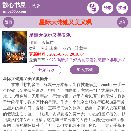
散心书屋
手机版
临时
登录
注册
书架
m.32995.com
星际大佬她又美又飒
返回
菜单
星际大佬她又美又飒
作者：斋藤猫
类别：科幻未来
状态：连载中
更新时间：2026-07-31 20:10:04
最新章节：
925.喝断片？炽热而浪漫的恋情？要联系方
式！
开始阅读
加入书架
星际大佬她又美又飒简介：
在末世挣扎多年，练就一身本领，生存技能满点，zombie一手一
个跟砍瓜切菜似的夏洛，她挂了。再睁眼，竟然来到了大星际时代，
就……很突然。无垠宇宙，星海浩渺。这里有数以百计的星域，数以
千计的星系，数以万计的星球。作为一个凭空出现在星联邦B级星域
主星系的黑户口，夏洛一直奉行低调的原则。然而，总有人要破坏她
的低调生活，就……很烦。认识夏洛的第一天：小姑娘挺好看的。认
识夏洛的第N天：卧槽，这是哪里冒出来的大佬！大佬她美而飒，狠
而凶，深知星际物种千千万，风俗文化各不同，所以……能动手就不