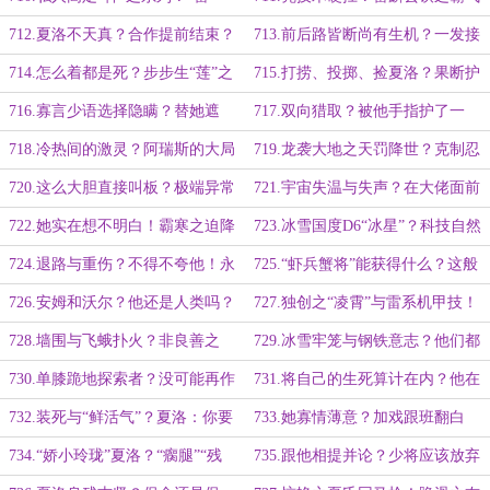
神”探索者与“风神”Phoenix！
高贵又典雅！携千军万马之势！
712.夏洛不天真？合作提前结束？
713.前后路皆断尚有生机？一发接
切换全手动之她成了靶子！
一发！他将她打偏！
714.怎么着都是死？步步生“莲”之
715.打捞、投掷、捡夏洛？果断护
阿瑞斯的完美复刻！它应雷而生！
她与受伤？藏私要不得！
716.寡言少语选择隐瞒？替她遮
717.双向猎取？被他手指护了一
雨！他做多说少不会邀功！
圈！“羊”入“虎”口上赶着遭雷劈！
718.冷热间的激灵？阿瑞斯的大局
719.龙袭大地之天罚降世？克制忍
与细节！双手麻痹之在金属箱内吃苦
受与呜呜咽咽！不死也得脱层皮！
720.这么大胆直接叫板？极端异常
721.宇宙失温与失声？在大佬面前
头！
之夏洛呼吸停止？被动依靠感觉不
蹦跶试探！他以单手应战！
722.她实在想不明白！霸寒之迫降
723.冰雪国度D6“冰星”？科技自然
好！
在哪？夏洛的选择！
之鲜活“雷神”！匪夷所思大手笔！
724.退路与重伤？不得不夸他！永
725.“虾兵蟹将”能获得什么？这般
远不知餍足的极寒冰星——斯托佳！
体魄与观赏性！默默承担只字未提！
726.安姆和沃尔？他还是人类吗？
727.独创之“凌霄”与雷系机甲技！
乱来之反杀至此！
棋局之恰到好处的筹谋！
728.墙围与飞蛾扑火？非良善之
729.冰雪牢笼与钢铁意志？他们都
辈！变化之昳丽如星空！
要捱过去！夏洛冷到瑰艳！
730.单膝跪地探索者？没可能再作
731.将自己的生死算计在内？他在
妖？秒速无头与暴力开舱！
勉强自己！祁氏防御系统！
732.装死与“鲜活气”？夏洛：你要
733.她寡情薄意？加戏跟班翻白
么做，要么死
眼？夏洛：你要么做，要么死
734.“娇小玲珑”夏洛？“瘸腿”“残
735.跟他相提并论？少将应该放弃