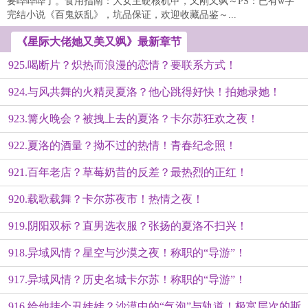
要哔哔哔了。食用指南：大女主硬核机甲，又刚又飒～PS：已有w字
完结小说《百鬼妖乱》，坑品保证，欢迎收藏品鉴～...
《星际大佬她又美又飒》最新章节
925.喝断片？炽热而浪漫的恋情？要联系方式！
924.与风共舞的火精灵夏洛？他心跳得好快！拍她录她！
923.篝火晚会？被拽上去的夏洛？卡尔苏狂欢之夜！
922.夏洛的酒量？拗不过的热情！青春纪念照！
921.百年老店？草莓奶昔的反差？最热烈的正红！
920.载歌载舞？卡尔苏夜市！热情之夜！
919.阴阳双标？直男选衣服？张扬的夏洛不扫兴！
918.异域风情？星空与沙漠之夜！称职的“导游”！
917.异域风情？历史名城卡尔苏！称职的“导游”！
916.给他挂个丑娃娃？沙漠中的“气泡”与轨道！极富层次的斯