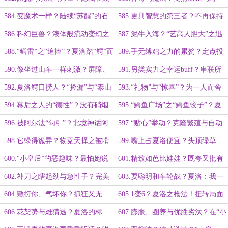
暗之中的监视！夏洛的锋芒与决断
话？这TM都是些什么？！
584.变魔术一样？陆续“苏醒”的石
585.更具智慧的第三者？不再保持
力！
像！皮实难打费弹药！
队形！亡羊补牢与游刃有余！
586.科幻巨兽？液体般流动变幻之
587.泥牛入海？“艺高人胆大”之迅
色泽！吸收带电之“六足鳄”！
雷双杀！夏洛震撼人心“剖腹”一击！
588.“鳄雷”之“追捧”？夏洛踏“鳄”而
589.手无缚鸡之力的累赘？定点投
行之美感！深谙猎手之道！
喂or自给自足？幕后干预之蛛丝马
590.像坐过山车一样刺激？屏障、
591.另类实力之幸运buff？串联所
迹！
诱饵、尸体僵化？猛将夏洛以寡敌
有珠子的一根线！精英中的精英！
592.夏洛鳄口捞人？“捡漏”与“泰山
593.“礼物”与“惊喜”？为一人而舍
众！
压顶”！阿尔法的消极判定！
众人？夏洛单挑巨鳄大军！
594.幕后之人的“德性”？没有硝烟
595.“鳄鱼广场”之“鳄鱼饺子”？夏
的数据战场！英雄少年之万鳄丛中
洛VS？？？隐在暗处防不胜防！
596.被阿尔法“勾引”？北境神话阿
597.“贴心”举动？克隆繁殖与自动
过！
米特神之化身！远古兽类诸多特性！
饲育？扑朔迷离之不够塞牙缝！
598.它绿得诡异？物竞天择之被啃
599.嘴上占夏洛便宜？头顶绿草
食干净的骸骨！阿尔法的新鲜形象！
原？怼人带劲噎不死你！这做作的演
600.“小皇后”的恶趣味？最怕她说
601.精致如芭比娃娃？既夸又批有
技！
我“天真又可爱”！夏洛的故意为之！
点混乱！夏洛，命中率百分之百！
602.补刀之瞎起劲与急性子？完美
603.耍聪明和车轮战？夏洛：我一
跃肩杀！夏大佛，刚着呢！
心一意对你，不能渣我呢
604.敷衍你、气坏你？抓狂又无
605.1变6？夏洛之枪法！扭转局面
奈！夏洛：我的嘴可不硬
之L—AD9的物超所值！
606.花架势与难猜透？夏洛的标
607.膨胀、圈养与优胜劣汰？在“小