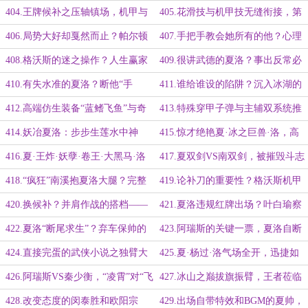
技术？夜间赛场“猫头鹰”登场！
——所向披靡之冰雪女王！
404.王牌候补之压轴镇场，机甲与
405.花滑技与机甲技无缝衔接，第
花滑缔造完美双杀！
三台机甲——迅雷之速扭转战局！
406.局势大好却戛然而止？帕尔顿
407.手把手教会她所有的他？心理
的PTSD候补？
发酵之震慑与恐惧！
408.格沃斯的迷之操作？人生赢家
409.很讲武德的夏洛？事出反常必
兰德尔夫人！
有妖！
410.有失水准的夏洛？断他“手
411.谁给谁设的陷阱？沉入冰湖的
脚”，成无兵可率之将！
夏洛与难得派上用场的阿尔法！
412.高端仿生装备“蓝鳍飞鱼”与奇
413.特殊穿甲子弹与主辅双系统推
异的水中“踏空”！
进器？骚操作不断之夏洛！
414.妖冶夏洛：步步生莲水中神
415.惊才绝艳夏·冰之巨兽·洛，高
祗！黄雀在后——谈氏兄弟OUT！
级机甲技——伽什米亚“冰”风暴！
416.夏·王炸·妖孽·卷王·大黑马·洛
417.夏双剑VS南双剑，被摧毁斗志
补剑受阻？失去“右手”的肖恩！
后疯狂激进的南溪！
418.“疯狂”南溪抱夏洛大腿？完整
419.论补刀的重要性？格沃斯机甲
版机甲技live show！
维修区域大危机！
420.换候补？并肩作战的搭档——
421.夏洛违规红牌出场？叶白瑜察
以另一种方式战斗的制甲师们！
觉到的新细节！
422.夏洛“断尾求生”？弃车保帅的
423.阿瑞斯的关键一票，夏洛自断
魄力与胸襟！
一“臂”！
424.直接完蛋的武侠小说之独臂大
425.夏·杨过·洛气场全开，迅捷如
侠？夏候补要送人头？
风神之独臂作战！
426.阿瑞斯VS秦少衡，“凌霄”对“飞
427.冰山之巅拔旗振臂，王者莅临
廉”！
傲视群雄！
428.改变态度的闵泰胜和欧阳宗
429.出场自带特效和BGM的夏帅，