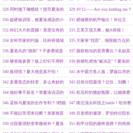
蚁后！
的夏洛！
328.同时抛下橄榄枝？指导夏洛的
329.4V12——Are you kidding me？
前辈是谁？
330.超硬核训练，被夏洛感染的小
331.硬碰硬的机甲输出！补位王
确信！
——夏·妖孽·洛！
332.科幻大片的震撼！系里仅有的
333.又美又强又飒，她A得很！
两个女生！
334.女科学家的约饭，比科研领域
335.大家来“找茬”，细抠能力点的
更加失衡的男女比例！
训练模式！
336.夏老兵的“挑刺”？不参赛就是
337.旗鼓相当的首席番位？名副其
暴殄天物！
实的实力担当！
338.够资格参赛？板上钉钉不用怀
339.扮猪吃虎地“被决定”？夏洛的
疑？
利用与谋算！
340.瘆得慌？夏大佬是真不怕！
341.水中霸主鱼人族，梦寐以求的
研究对象！
342.多重形态的转变，多么奇妙的
343.目前分院最强？记住，别飘！
种族！
344.做好事不留名？替夏洛说话的
345.初见时的微妙氛围，让她琢磨
秦少衡！
不透的秦少衡
346.孟秋与夏洛的合作专利？3档能
347.南北顶尖科技之battle！给你整
量剑！
个最炫酷的？
348.不能以常理来论断？发家致富
349.吕老师的邀请，罗伯特分院长
奔小康！
的约见
350.分院最强秒变卑微候补？夏洛
351.机甲分院的最终底牌？拒绝画