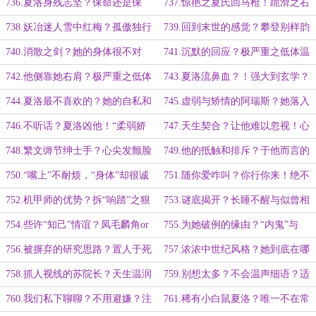
手”硬仗！料事如神与明显马脚！
她！联邦顶级医疗团队！
736.夏洛身残志坚？保命还是保
737.惊艳之夏氏回马枪！跪滑之右
手？利用到极致！
腿碎裂？保命还是保手？
738.妖冶迷人雪中红梅？孤傲独行
739.回到末世的感觉？攀登别样韵
之不败狼王！谁都不会抛弃谁！
味之“雷神”？情分与付出是相互的！
740.消散之剑？她的身体很不对
741.沉默的回应？极严重之低体温
劲！意志之万物求存！
症！眼疾手快扶住他！
742.他侧靠她右肩？极严重之低体
743.夏洛流鼻血？！强大到玄学？
温症！眼疾手快扶住他！
她这个“伤残”是唯一的希望！
744.夏洛最不喜欢的？她的自私和
745.虚弱与矫情的阿瑞斯？她落入
犹豫！她是不可思议的物种！
他眼底！不论手段活下去！
746.不听话？夏洛凶他！“柔弱娇
747.天生契合？让他难以忽视！心
花”他“古板”、“闹别扭”！
尖忍不住发颤！
748.繁文缛节绅士手？心尖发颤脸
749.他的抵触和排斥？于他而言的
贴脸？夏洛：趁人之危？我对你没心
意味！迷迷糊糊的阿瑞斯！
750.“嘴上”不耐烦，“身体”却很诚
751.随你爱咋叫？你行你来！绝不
思
实？方便她胡诌！
接受差评！
752.机甲师的优势？拆“响踏”之狠
753.谜底揭开？长睡不醒与似曾相
狠踩在危险边缘！泪痣妖娆惑人！
识？夏洛：阿瑞斯，别放弃
754.些许“知己”情谊？凤毛麟角or
755.为她破例的缘由？“内鬼”与
大白菜？很不对劲的特殊优待！
网？亲自盯他守他！
756.被摒弃的研究思路？置人于死
757.浓浓中世纪风格？她到底在哪
地之敌袭？失去意识的夏洛！
里？白大褂院长！
758.抓人视线的苏院长？天生温润
759.别想太多？不会温声细语？适
气质！触诊之他身上的草药味！
合之让人产生亲近感！
760.我们私下聊聊？不用避嫌？注
761.稀有小白鼠夏洛？唯一不在常