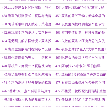
斯？同辈之中没服过几人！
般的相互欣赏！
456.从没带过女兵的阿瑞斯，他和
457.大佬阿瑞斯的“和气”发言，酷
她曾经的不欢而散
炫高燃的剪辑视频！
458.隆重的颁奖仪式，夏洛与汤普
459.夏洛的即兴互动，燃爆全场的
森的公开演讲！
演讲——荣耀，属于我们每一个人！
460.阿瑞斯眼中的天赋者，关注夏
461.以夏洛为榜样的南溪？依依惜
洛的各路精英！
别的格沃斯与帕尔顿！
462.被观摩学习的夏洛，实习拉开
463.实习申请批复，标杆夏洛的领
序幕！
航意义！
464.毫无预兆的古怪情况？夏洛投
465.失控的夏洛？匪夷所思的入侵
桃报李的夜间新技术测试！
与重启！
466.丧失主角的绝对控制权？无接
467.夜幕走秀的“巨人”大军？夏洛1
触传染的“元程序”和“子程序”！
挑120？！
468.荷尔蒙爆棚的男人——痞坏与
469.吃苦头的夏洛？有担当的古斯
轻蔑？夏洛反攻大危机！
塔！
470.晕机甲？窝囊气？夏洛反向追
471.阿尔法VS米卡尔?亚伯拉罕，
踪！古斯塔的价值观！
数据世界的角逐！杀气尽显的夏洛！
472.垃圾星域有什么？给阿尔法背
473.遭窃的3号实验室？声东击西的
锅的夏洛！
格沃斯“内鬼”！双方联合搜查取证！
474.立功的夏洛？疑云笼罩的格沃
475.向夏洛抛橄榄枝的各长官？“学
斯？立不住脚的种种理由！
院首席”的风范！
476.“香水”来一点？科研男与真海
477.不接受二轮匹配的阿瑞斯·兰德
王的区别！星际键盘它很忙！
尔？被外卖耽误的信息核对！
478.对阿瑞斯太执着的夏苗苗？为
479.寻找夏洛的米卡尔？阿瑞斯的