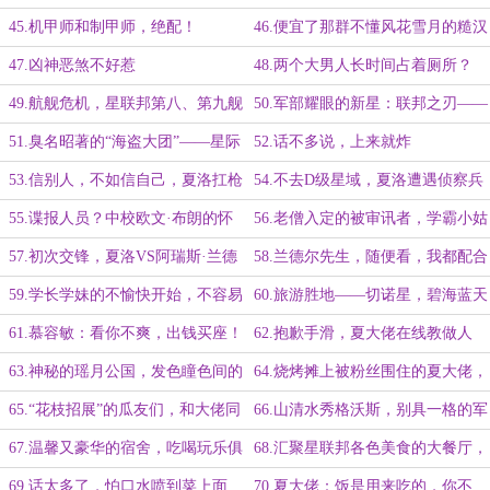
卷
45.机甲师和制甲师，绝配！
46.便宜了那群不懂风花雪月的糙汉
子
47.凶神恶煞不好惹
48.两个大男人长时间占着厕所？
49.航舰危机，星联邦第八、第九舰
50.军部耀眼的新星：联邦之刃——
队
阿瑞斯·兰德尔
51.臭名昭著的“海盗大团”——星际
52.话不多说，上来就炸
海盗“饕餮”
53.信别人，不如信自己，夏洛扛枪
54.不去D级星域，夏洛遭遇侦察兵
三连发！
55.谍报人员？中校欧文·布朗的怀
56.老僧入定的被审讯者，学霸小姑
疑
娘你有点狂
57.初次交锋，夏洛VS阿瑞斯·兰德
58.兰德尔先生，随便看，我都配合
尔
59.学长学妹的不愉快开始，不容易
60.旅游胜地——切诺星，碧海蓝天
的单身汉们！
金沙滩，啤酒烧烤美翻天
61.慕容敏：看你不爽，出钱买座！
62.抱歉手滑，夏大佬在线教做人
63.神秘的瑶月公国，发色瞳色间的
64.烧烤摊上被粉丝围住的夏大佬，
较量
这热情扛不住
65.“花枝招展”的瓜友们，和大佬同
66.山清水秀格沃斯，别具一格的军
框必须干！
事学院
67.温馨又豪华的宿舍，吃喝玩乐俱
68.汇聚星联邦各色美食的大餐厅，
全的中心广场
慕容敏的“青梅竹马”登场
69.话太多了，怕口水喷到菜上面
70.夏大佬：饭是用来吃的，你不