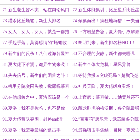
会，我可以教你
71.新生老生皆不爽，站在舆论风口
72.新生体能集训，比丘星系比丘星
浪尖的夏大佬
73.猎杀比丘蜥蜴，新生大排名
74.倾巢而出！疯狂地狩猎！一夫当
关万“蜥”莫开！
75.女人，女人，女人，就是一群拖
76.下方岩壁告急，夏大佬引敌解燃
后腿的！
眉之急！
77.手起手落，莫得感情的“蜥蜴收
78.黎明到来，新生排名榜NO.1！
割机”
79.新生们的反杀！八仙过海各显神
80.不合理的安静，新生都去哪儿
通！
了？
81.夏大佬下溶洞，诡异生物来袭！
82.新生全体大危机！星际异兽——
开背鼠！
83.失去信号，新生们的困兽之斗！
84.等待救援or突破死局？楚鹏飞怼
绝望阴云笼罩！
怼怼！
85.机甲分院突围失败，搅屎棍慕容
86.神兵天降，夏大佬飒爽登场！
敏！
87.在他想象之中，夏洛应该是一个
88.上官彦：慕容敏……她竟然还不
结实壮硕的女人
如夏洛那般坦荡
89.夏洛：我不是你爸，也不是你
90.藏龙卧虎的格沃斯，各分院最强
妈，对你没什么责任
者齐聚！
91.夏大佬带队突围，封路and清
92.“百宝箱”唐乐天，武器装备分院
道！
大显身手
93.夏洛：我需要最强的狙击手
94.最强狙击手集结，目标：零死亡