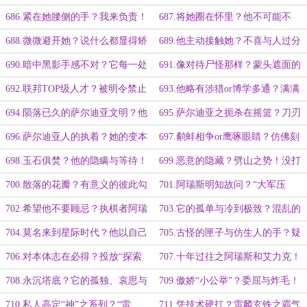
承诺！她值得他敬佩！
尽己所能配合他！
686.紧在她腰侧的手？我来负责！
687.将她圈在怀里？他不可能不
不再分道扬镳！
痛！被反复考验的他们！
688.微微避开她？说什么都显得矫
689.他主动接触她？不喜与人过分
情！她让他忍一忍！
亲近？他在关心她！
690.暗中黑影手感不对？它每一处
691.像对待尸怪那样？蒙头遮面的
都透着古怪！没必要领“好人卡”！
棘手势力！披着科学外衣之踩钢丝！
692.联邦TOP级人才？被明令禁止
693.他略有涉猎or博学多通？满满
的仿生人！高度文明伴随高度自律！
的硬科技！落灰的老古董！
694.陨落已久的萨尔迪亚文明？他
695.萨尔迪亚之扼杀在摇篮？刀刃
们一样！他又多认识她一点！
向内对他痛下杀手？夏洛的底线！
696.萨尔迪亚人的执着？她的变本
697.鹬蚌相争or鹰啄眼睛？仿佛刻
加厉！他的不为所动！
入骨髓的印记！将他们挫骨扬灰！
698.玉石俱焚？他的隐瞒与等待！
699.恶意的隐藏？劈山之势！没打
一箭双雕都嫌少！
算跟她一起离开！
700.散落的花瓣？有意义的彼此勾
701.阿瑞斯明知故问？“大军压
连！最可怖的桑德拉雷暴季！
境”or未雨绸缪？他们心意相通！
702.希望他不要顾忌？执棋者阿瑞
703.它的孤单与冷到极致？混乱的
斯！好一盘精妙棋局！
星球磁场！夏洛困于“孤岛”！
704.莫名来到星际时代？他以自己
705.古怪的匣子与仿生人的手？疑
为饵？夏洛不贪多！
云之下！不稳定的小皇后！
706.对本体志在必得？投放“探索
707.十年过往之阿瑞斯和艾力克！
者”！定然尸骨无存！
与恩人并肩作战！她可是夏洛！
708.永沉塔底？它的孤独、哀思与
709.傲娇“小公举”？委屈与炸毛！
奢望！夏洛：5秒，机会只有一次！
选择与承认之衍生变式！
710.私人高定“神”之系列？“雷
711.凭技术硬扛？雷麟玄铁之霸气