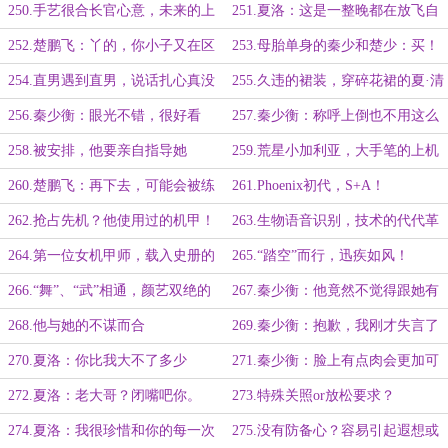
榜！火爆全网！
干——奇妙反差感！
250.手艺很合长官心意，未来的上
251.夏洛：这是一整晚都在放飞自
司有口福
我吗？
252.楚鹏飞：丫的，你小子又在区
253.母胎单身的秦少和楚少：买！
别对待！
买！买！
254.直男遇到直男，说话扎心真没
255.久违的裙装，穿碎花裙的夏·清
边儿！
新·洛
256.秦少衡：眼光不错，很好看
257.秦少衡：称呼上倒也不用这么
客气
258.被安排，他要亲自指导她
259.荒星小加利亚，大手笔的上机
训练
260.楚鹏飞：再下去，可能会被练
261.Phoenix初代，S+A！
废
262.抢占先机？他使用过的机甲！
263.生物语音识别，技术的代代革
新！
264.第一位女机甲师，载入史册的
265.“踏空”而行，迅疾如风！
闻人雅！
266.“舞”、“武”相通，颜艺双绝的
267.秦少衡：他竟然不觉得跟她有
夏洛！
代沟
268.他与她的不谋而合
269.秦少衡：抱歉，我刚才失言了
270.夏洛：你比我大不了多少
271.秦少衡：脸上有点肉会更加可
爱
272.夏洛：老大哥？闭嘴吧你。
273.特殊关照or放松要求？
274.夏洛：我很珍惜和你的每一次
275.没有防备心？容易引起遐想或