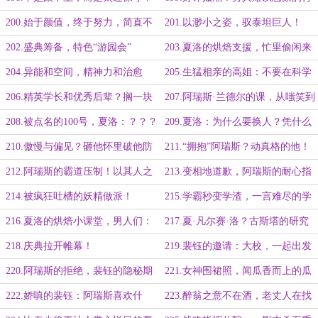
出！
200.始于颜值，终于努力，简直不
201.以渺小之姿，驭泰坦巨人！
给别人活路！
202.盛典筹备，特色“游园会”
203.夏洛的烘焙支援，忙里偷闲来
聚餐
204.异能和空间，精神力和治愈
205.生猛相亲的高姐：不要在科学
力？不科学！
家面前提异能！
206.精英学长和优秀后辈？搁一块
207.阿瑞斯·兰德尔的课，从嗤笑到
儿膈应谁呢？
吸引
208.被点名的100号，夏洛：？？？
209.夏洛：为什么要换人？凭什么
我就不可以？
210.傲慢与偏见？砸他怀里破他防
211.“拥抱”阿瑞斯？动真格的他！
线！
212.阿瑞斯的霸道压制！以其人之
213.变相地道歉，阿瑞斯的耐心指
道，还治其人之身！
导
214.被疯狂吐槽的妖精做派！
215.学霸秒变学渣，一言难尽的学
生们！
216.夏洛的烘焙小课堂，男人们：
217.夏·凡尔赛·洛？古斯塔的研究
稳住，别慌！
了解一下！
218.庆典拉开帷幕！
219.裴钰的邀请：大校，一起出发
吧？
220.阿瑞斯的拒绝，裴钰的隐秘期
221.女神围裙照，闻瓜香而上的瓜
盼
友们！
222.娇嗔的裴钰：阿瑞斯喜欢什
223.醉翁之意不在酒，老丈人在找