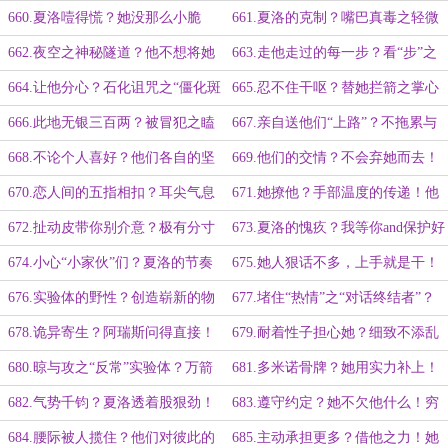
身！
下的那一刻！魄力之天平的两端！
问题！折中方法之改“拉”为“挽”！
660.夏洛噎得慌？她没那么小脆
661.夏洛的克制？嘴巴真毒之轻微
皮！他怕她硬撑之投喂营养液！
的力度变化！两人之间的微妙氛围！
662.夜空之神秘隧道？他不想将她
663.走他走过的每一步？看“步”之
牵连进去！抬脚落脚间的危机四伏！
她不会做得更出色！死手与深蓝之
664.让他分心？石化诅咒之“僵化斑
665.忍不住干呕？替她拦箭之掌心
下！
块”！“幸运”中招之不祥色泽！
红痕！他的解读之突兀借口！
666.此地无银三百两？被冒犯之瞌
667.亲自送他们“上路”？不拖累与
睡送枕头！他和她一起死在这里？！
帮不了！阿瑞斯微变脸色！
668.不论个人喜好？他们各自的坚
669.他们的交情？不会弃她而去！
持！拉人垫背or弃她而去！
走近一步之挨得极近！
670.恋人间的五指相扣？耳尖气息
671.她撩他？手部温度的传递！他
撩动！他进与她退！
淡而霸道的气息！
672.扯动皮带你别介意？极有分寸
673.夏洛的愧疚？我等你and保护好
之不越半步！阿瑞斯的人情味！
自己！他们对彼此的嘱托！
674.小心“小家伙”们？夏洛的节奏
675.她人狠话不多，上手就是干！
之R—CA8H！互相对垒！
刻在骨子里的战斗本能！
676.实验体的野性？创造崭新的物
677.堵住“热情”之“对话终结者”？
种——生物与机械的融合生长！
佛系之“门外汉”凭实力说话！
678.诡异寄生？阿瑞斯问得直接！
679.耐着性子担心她？细致不添乱
他现在过去找她！
的男人！他时机拿捏得很好！
680.晾与攻之“反常”实验体？万箭
681.多米诺骨牌？她用实力补上！
齐发直逼夏洛！盾之ES—LP9！
以剑铸之，坚不可摧！
682.气势千钧？夏洛透着股狠劲！
683.遵守约定？她不欠他什么！穷
她不容违逆！
途末路杀出血路！
684.腰际被人揽住？他们对彼此的
685.主动承担更多？借他之力！她