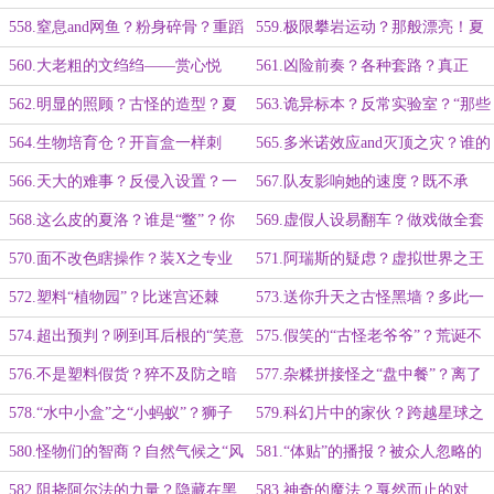
方！
关之术！非普通level之炫技！
奏！她——敏捷如猎豹！
558.窒息and网鱼？粉身碎骨？重蹈
559.极限攀岩运动？那般漂亮！夏
覆辙？化不利为有利！
洛的掌控！令人艳羡的实战能力！
560.大老粗的文绉绉——赏心悦
561.凶险前奏？各种套路？真正
目？不按常理出牌的夏洛！变数之
有“内容”之处！
562.明显的照顾？古怪的造型？夏
563.诡异标本？反常实验室？“那些
人！
洛：要不，还是我先打头阵？
东西”！能量供给之惑！
564.生物培育仓？开盲盒一样刺
565.多米诺效应and灭顶之灾？谁的
激？潘多拉之盒！实验变革与无限可
手笔？监控与手术室！冰山之一角！
566.天大的难事？反侵入设置？一
567.队友影响她的速度？既不承
能！
专多能多面手！
认，也不否认！阿尔法的第一位！
568.这么皮的夏洛？谁是“鳖”？你
569.虚假人设易翻车？做戏做全套
让人很有安全感呢！
之迷惑住他们！一身硬实力之代名
570.面不改色瞎操作？装X之专业
571.阿瑞斯的疑虑？虚拟世界之王
词！
人士腔调！论演戏之上榜！
者！古老神秘之绿色身影！
572.塑料“植物园”？比迷宫还棘
573.送你升天之古怪黑墙？多此一
手？夏洛：自信点，别把“不行”挂嘴
举之两墙叠加？不知名液体之作用！
574.超出预判？咧到耳后根的“笑意
575.假笑的“古怪老爷爷”？荒诞不
边
盈盈”！刻入骨髓的自我防御！
经“中长发”？俯视夏洛的水中巨兽！
576.不是塑料假货？猝不及防之暗
577.杂糅拼接怪之“盘中餐”？离了
影！放声歌唱→死气沉沉！
大谱之满满当当深蓝水！
578.“水中小盒”之“小蚂蚁”？狮子
579.科幻片中的家伙？跨越星球之
+巨蟒+沧龙？“蛇身笑脸怪”！
物种大迁移！夏洛的线索与“希望”！
580.怪物们的智商？自然气候之“风
581.“体贴”的播报？被众人忽略的
雨模式”！逼真的露天效果！
地方！非“土著”察觉到的违和！
582.阻挠阿尔法的力量？隐藏在黑
583.神奇的魔法？戛然而止的对