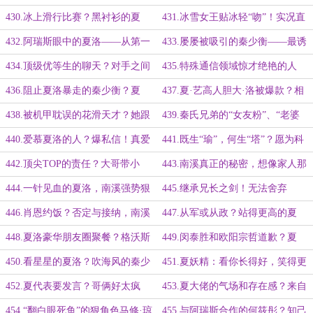
哲？前年重创娜塔莎的南溪！
嗨起来的冰上嘉年华！
430.冰上滑行比赛？黑衬衫的夏
431.冰雪女王贴冰轻“吻”！实况直
洛，慵懒却又超A！
播雪精灵的冰之诱惑！
432.阿瑞斯眼中的夏洛——从第一
433.屡屡被吸引的秦少衡——最诱
面到现在，每一次都不同
惑人的存在，最令人着迷的气质
434.顶级优等生的聊天？对手之间
435.特殊通信领域惊才绝艳的人
的惺惺相惜！
物？天才的冷门高端算法！金的大活
436.阻止夏洛暴走的秦少衡？夏
437.夏·艺高人胆大·洛被爆款？相
跃！
洛：我师父厉害，名师出高徒
中她的一众军官！各分赛场结果出
438.被机甲耽误的花滑天才？她跟
439.秦氏兄弟的“女友粉”、“老婆
炉！
他的山寨照？全都蹭热度啦！
粉”？钢铁直女VS可奶可狼小鲜肉！
440.爱慕夏洛的人？爆私信！真爱
441.既生“瑜”，何生“塔”？愿为科
粉和黑粉开怼！
学献身的顶级科学家们！
442.顶尖TOP的责任？大哥带小
443.南溪真正的秘密，想像家人那
弟？将比赛价值最大化！
样战死沙场！
444.一针见血的夏洛，南溪强势狠
445.继承兄长之剑！无法舍弃
辣的第二人格！
的“她”！
446.肖恩约饭？否定与接纳，南溪
447.从军或从政？站得更高的夏
眼中的夏洛！
洛！与肖恩互换联系方式！
448.夏洛豪华朋友圈聚餐？格沃斯
449.闵泰胜和欧阳宗哲道歉？夏
与帕尔顿和睦融洽！
洛：以后还是朋友
450.看星星的夏洛？吹海风的秦少
451.夏妖精：看你长得好，笑得更
阳？
好——他的狼狈不堪！
452.夏代表要发言？哥俩好太疯
453.夏大佬的气场和存在感？来自
狂！挤在一起睡的男生们！
苏家的出色军医！
454.“翻白眼死鱼”的狠角色马修·琼
455.与阿瑞斯合作的何筱彤？知己