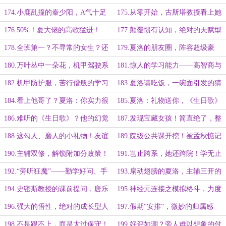
的笔记关怀
耳盗铃！
174.小鹿乱撞的秦少阳，A气十足
175.从零开始，古斯塔教授看上她
的夏大佬！
哪里了？
176.50%！夏大佬的高歌猛进！
177.颠覆惯有认知，绝对的天赋型
选手！
178.全班第一？不寻常的女生？还
179.夏洛的朋友圈，阵容超级豪
是互相关注吧！
华！
180.万叶丛中一朵花，机甲驾驶系
181.惊人的学习能力——高智商与
的团宠！
高情商的结合
182.机甲防护服，苦行僧般的学习
183.夏洛请吃饭，一碗面引发的猜
生活
测
184.看上他哥了？夏洛：你实力很
185.夏洛：礼物送你，《生日歌》
强，不用妄自菲薄
我就不唱了
186.难听的《生日歌》？他的幻觉
187.发现宝藏女孩！简直绝了，整
加重了！
颗心都被揪住！
188.这勾人、磨人的小礼物！友谊
189.院级公共课开挖！被孟秋惦记
的小船说翻就翻！
的夏“宝珠”！
190.主辅双修，解锁附加分政策！
191.岂止跨系，她还跨院！学无止
境！
192.“旁听狂魔”——勤学好问、手
193.扇动翅膀的夏洛，主辅三开的
不释卷的夏洛！
唐乐天！
194.史密斯教授的课前提问，唐乐
195.神经元连接之模拟格斗，力度
天反超！
加持的实感！
196.强大的悟性，绝对的成长型人
197.假期“安排”，微妙的归属感
才！
198.不是跟不上，而是太过保守！
199.好评如潮？旁人难以想象的付