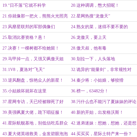
19.“日不落”它就不科学
20.这种调调，憋大招呢！
21.你就像那一把火，熊熊火光照亮
22.星网热搜“龙傲天”
了我
23.风靡星联邦的军部偶像们
24.熟女的菜，迷得不要不要的
25.取消比赛资格？悬！
26.龙傲天，要上天
27.决赛！一棵树都不给她留！
28.傲天叔，他有毒
29.马甲掉一点，又强又飒傲天姐
30.划拉一下，人头落地
31.1V8，夏洛对“飞天”
32.诡异的“能量剑”，非常规性对
手！
33.逆风翻盘，惊艳众人的新星！
34.秦少将：小姑娘，够狡猾
35.小姑娘坏就坏在这里
36.榜一，63482分！
37.星网专访，天已经被聊死了好
38.污什么也不能污了夏妹妹的评论
吗？
区
39.美强飒夏大佬，跪下唱征服！
40.新的开始，出发格沃斯！
41.星际航舰基地，别低估吃瓜群众
42.迷弟迷妹：想她，想她，还是想
的雪亮双眼
她
43.夏大佬英雄救美，金发碧眼泡泡
44.买买买，星际土特产来一份？