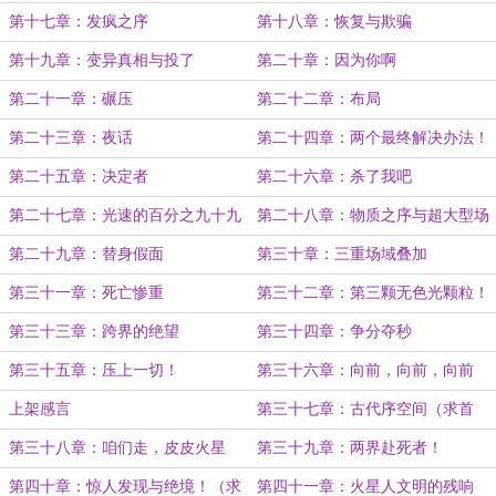
第十七章：发疯之序
第十八章：恢复与欺骗
第十九章：变异真相与投了
第二十章：因为你啊
第二十一章：碾压
第二十二章：布局
第二十三章：夜话
第二十四章：两个最终解决办法！
（求票）
第二十五章：决定者
第二十六章：杀了我吧
第二十七章：光速的百分之九十九
第二十八章：物质之序与超大型场
点九九九……
域
第二十九章：替身假面
第三十章：三重场域叠加
第三十一章：死亡惨重
第三十二章：第三颗无色光颗粒！
第三十三章：跨界的绝望
第三十四章：争分夺秒
第三十五章：压上一切！
第三十六章：向前，向前，向前
进！！
上架感言
第三十七章：古代序空间（求首
订，求订阅）
第三十八章：咱们走，皮皮火星
第三十九章：两界赴死者！
人！
第四十章：惊人发现与绝境！（求
第四十一章：火星人文明的残响