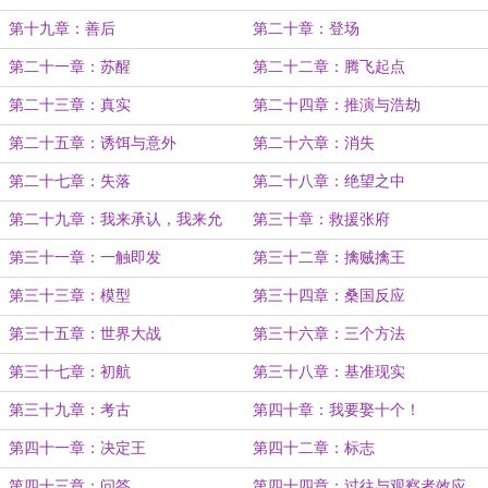
第十九章：善后
第二十章：登场
第二十一章：苏醒
第二十二章：腾飞起点
第二十三章：真实
第二十四章：推演与浩劫
第二十五章：诱饵与意外
第二十六章：消失
第二十七章：失落
第二十八章：绝望之中
第二十九章：我来承认，我来允
第三十章：救援张府
许，我来背负一切！
第三十一章：一触即发
第三十二章：擒贼擒王
第三十三章：模型
第三十四章：桑国反应
第三十五章：世界大战
第三十六章：三个方法
第三十七章：初航
第三十八章：基准现实
第三十九章：考古
第四十章：我要娶十个！
第四十一章：决定王
第四十二章：标志
第四十三章：问答
第四十四章：过往与观察者效应