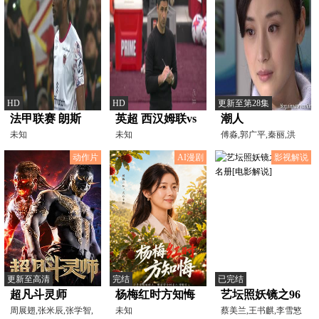
HD
HD
更新至第28集
法甲联赛 朗斯
英超 西汉姆联vs
潮人
VS克莱蒙
未知
阿森纳 (咖啡醉
未知
傅淼,郭广平,秦丽,洪
涛,关亚军,来喜,夏哲,
20240421
足球) 20230416
动作片
AI漫剧
影视解说
更新至高清
完结
已完结
超凡斗灵师
杨梅红时方知悔
艺坛照妖镜之96
周展翅,张米辰,张学智,
未知
应召名册[电影解
蔡美兰,王书麒,李雪慜