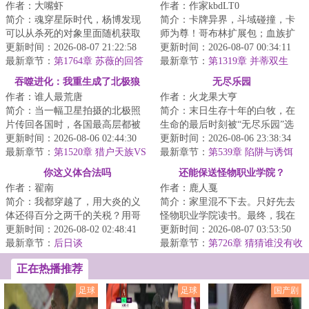
作者：大嘴虾
作者：作家kbdLT0
简介：魂穿星际时代，杨博发现
简介：卡牌异界，斗域碰撞，卡
可以从杀死的对象里面随机获取
师为尊！哥布林扩展包；血族扩
能力！杀死一条金鱼，游泳+！杀
更新时间：2026-08-07 21:22:58
展包；巨龙扩展包.......而穿越来
更新时间：2026-08-07 00:34:11
死一只蝙蝠，...
最新章节：
第1764章 苏薇的回答
此的陆承身...
最新章节：
第1319章 并蒂双生
（第二更）
吞噬进化：我重生成了北极狼
无尽乐园
作者：谁人最荒唐
作者：火龙果大亨
简介：当一幅卫星拍摄的北极照
简介：末日生存十年的白牧，在
片传回各国时，各国最高层都被
生命的最后时刻被“无尽乐园”选
照片内容震惊了。他们看到了北
更新时间：2026-08-06 02:44:30
中，成为一名玩家。荒岛求生，
更新时间：2026-08-06 23:38:34
极数以万计的狼...
最新章节：
第1520章 猎户天族VS
丧尸危机，收...
最新章节：
第539章 陷阱与诱饵
星团群雄（十五）
你这义体合法吗
还能保送怪物职业学院？
作者：翟南
作者：鹿人戛
简介：我都穿越了，用大炎的义
简介：家里混不下去。只好先去
体还得百分之两千的关税？用哥
怪物职业学院读书。最终，我在
联义体我还没医保？无线上网还
更新时间：2026-08-02 02:48:41
大家一声声天才的称赞中迷失了
更新时间：2026-08-07 03:53:50
tm的得交专利费...
最新章节：
后日谈
自己，走上了不...
最新章节：
第726章 猜猜谁没有收
到邀请
正在热播推荐
足球
足球
国产剧