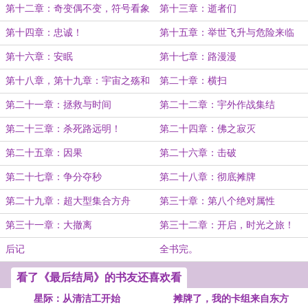
第十二章：奇变偶不变，符号看象
第十三章：逝者们
限
第十四章：忠诚！
第十五章：举世飞升与危险来临
第十六章：安眠
第十七章：路漫漫
第十八章，第十九章：宇宙之殇和
第二十章：横扫
失望
第二十一章：拯救与时间
第二十二章：宇外作战集结
第二十三章：杀死路远明！
第二十四章：佛之寂灭
第二十五章：因果
第二十六章：击破
第二十七章：争分夺秒
第二十八章：彻底摊牌
第二十九章：超大型集合方舟
第三十章：第八个绝对属性
第三十一章：大撤离
第三十二章：开启，时光之旅！
后记
全书完。
看了《最后结局》的书友还喜欢看
星际：从清洁工开始
摊牌了，我的卡组来自东方