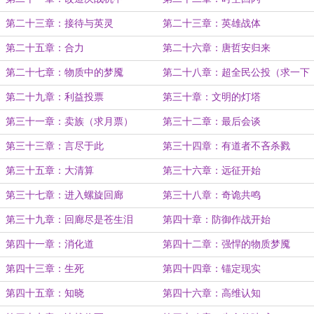
第二十三章：接待与英灵
第二十三章：英雄战体
第二十五章：合力
第二十六章：唐哲安归来
第二十七章：物质中的梦魇
第二十八章：超全民公投（求一下
月票和订阅）
第二十九章：利益投票
第三十章：文明的灯塔
第三十一章：卖族（求月票）
第三十二章：最后会谈
第三十三章：言尽于此
第三十四章：有道者不吝杀戮
第三十五章：大清算
第三十六章：远征开始
第三十七章：进入螺旋回廊
第三十八章：奇诡共鸣
第三十九章：回廊尽是苍生泪
第四十章：防御作战开始
第四十一章：消化道
第四十二章：强悍的物质梦魇
第四十三章：生死
第四十四章：锚定现实
第四十五章：知晓
第四十六章：高维认知