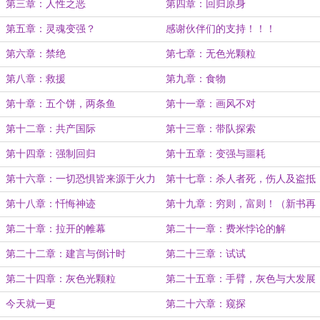
第三章：人性之恶
第四章：回归原身
第五章：灵魂变强？
感谢伙伴们的支持！！！
第六章：禁绝
第七章：无色光颗粒
第八章：救援
第九章：食物
第十章：五个饼，两条鱼
第十一章：画风不对
第十二章：共产国际
第十三章：带队探索
第十四章：强制回归
第十五章：变强与噩耗
第十六章：一切恐惧皆来源于火力
第十七章：杀人者死，伤人及盗抵
不足
罪
第十八章：忏悔神迹
第十九章：穷则，富则！（新书再
求推荐收藏订阅打赏）
第二十章：拉开的帷幕
第二十一章：费米悖论的解
第二十二章：建言与倒计时
第二十三章：试试
第二十四章：灰色光颗粒
第二十五章：手臂，灰色与大发展
今天就一更
第二十六章：窥探