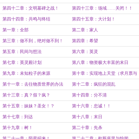
月票，求订阅）
第四十二章：文明墓碑之战！
第四十三章：场域……关闭！！
（爆发完毕，求月票和订阅）
第四十四章：共鸣与终结
第四十五章：大计划！
第一章：全部
第二章：家人
第三章：做不到，绝对做不到！
第四章：希望
第五章：民间与想法
第六章：英灵
第七章：英灵殿计划
第八章：物资极大丰富的末日
后……
第九章：未知粒子的来源
第十章：实现地上天堂（求月票与
订阅）
第十一章：去往物质世界的办法
第十二章：疯狂的混乱
第十三章：真？假？疯？
第十四章：分不清
第十五章：妹妹？圣女！？
第十六章：忠诚！！
第十七章：到达
第十八章：末日
第十九章：树！
第二十章：先杀
第二十一章：陨星招来！
第二十二章：歇斯底里与惊闻