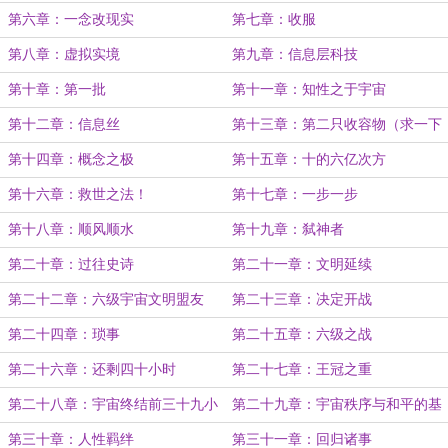
第六章：一念改现实
第七章：收服
第八章：虚拟实境
第九章：信息层科技
第十章：第一批
第十一章：知性之于宇宙
第十二章：信息丝
第十三章：第二只收容物（求一下
月票）
第十四章：概念之极
第十五章：十的六亿次方
第十六章：救世之法！
第十七章：一步一步
第十八章：顺风顺水
第十九章：弑神者
第二十章：过往史诗
第二十一章：文明延续
第二十二章：六级宇宙文明盟友
第二十三章：决定开战
第二十四章：琐事
第二十五章：六级之战
第二十六章：还剩四十小时
第二十七章：王冠之重
第二十八章：宇宙终结前三十九小
第二十九章：宇宙秩序与和平的基
时
石
第三十章：人性羁绊
第三十一章：回归诸事