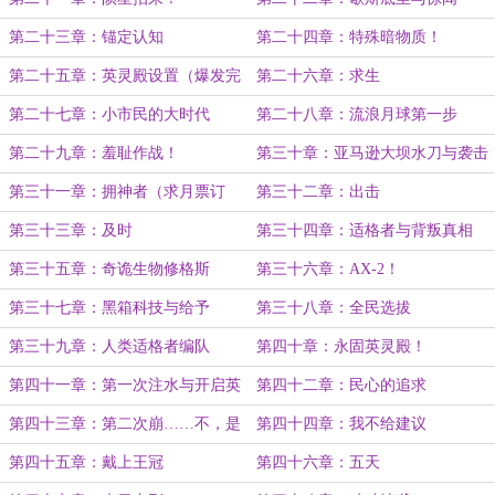
第二十三章：锚定认知
第二十四章：特殊暗物质！
第二十五章：英灵殿设置（爆发完
第二十六章：求生
毕求月票订阅）
第二十七章：小市民的大时代
第二十八章：流浪月球第一步
第二十九章：羞耻作战！
第三十章：亚马逊大坝水刀与袭击
第三十一章：拥神者（求月票订
第三十二章：出击
阅）
第三十三章：及时
第三十四章：适格者与背叛真相
第三十五章：奇诡生物修格斯
第三十六章：AX-2！
第三十七章：黑箱科技与给予
第三十八章：全民选拔
第三十九章：人类适格者编队
第四十章：永固英灵殿！
第四十一章：第一次注水与开启英
第四十二章：民心的追求
灵殿
第四十三章：第二次崩……不，是
第四十四章：我不给建议
我做的，算了，就不改这个了
第四十五章：戴上王冠
第四十六章：五天