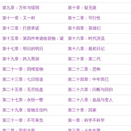
第九章：万年与懦弱
第十章：疑无路
第十一章：又一村
第十二章：可行性
第十三章：打捞承诺
第十四章：英雄们
第十五章：第四件奇诡收容物：诸
第十六章：时代洪流
葛村
第十七章：明日的明日
第十八章：最初日记
第十九章：跨入黑洞
第二十章：第二代
第二十一章：四维造物
第二十二章：恐怖
第二十三章：七日悟道
第二十四章：中年而已
第二十五章：无尽轮盘
第二十六章：闪断与回归
第二十七章：永恒一瞥
第二十八章：血战与变人
第二十九章：造物主信约
第三十章：回家
第三十一章：不可辜负
第一章：科学不科学
第二章：宇宙大帝
第三章：十年生聚