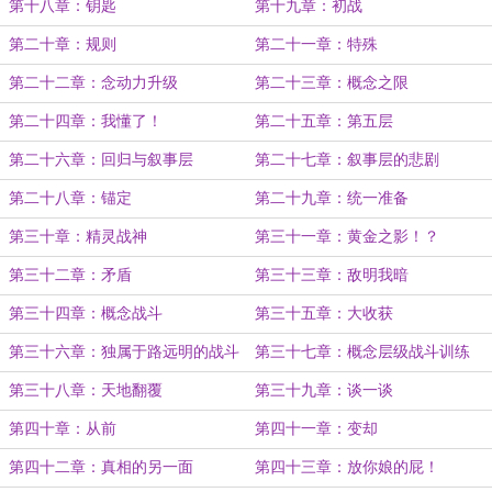
第十八章：钥匙
第十九章：初战
第二十章：规则
第二十一章：特殊
第二十二章：念动力升级
第二十三章：概念之限
第二十四章：我懂了！
第二十五章：第五层
第二十六章：回归与叙事层
第二十七章：叙事层的悲剧
第二十八章：锚定
第二十九章：统一准备
第三十章：精灵战神
第三十一章：黄金之影！？
第三十二章：矛盾
第三十三章：敌明我暗
第三十四章：概念战斗
第三十五章：大收获
第三十六章：独属于路远明的战斗
第三十七章：概念层级战斗训练
方式
第三十八章：天地翻覆
第三十九章：谈一谈
第四十章：从前
第四十一章：变却
第四十二章：真相的另一面
第四十三章：放你娘的屁！