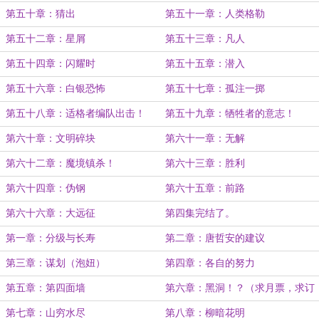
第五十章：猜出
第五十一章：人类格勒
第五十二章：星屑
第五十三章：凡人
第五十四章：闪耀时
第五十五章：潜入
第五十六章：白银恐怖
第五十七章：孤注一掷
第五十八章：适格者编队出击！
第五十九章：牺牲者的意志！
（求月票和订阅）
第六十章：文明碎块
第六十一章：无解
第六十二章：魔境镇杀！
第六十三章：胜利
第六十四章：伪钢
第六十五章：前路
第六十六章：大远征
第四集完结了。
第一章：分级与长寿
第二章：唐哲安的建议
第三章：谋划（泡妞）
第四章：各自的努力
第五章：第四面墙
第六章：黑洞！？（求月票，求订
阅）
第七章：山穷水尽
第八章：柳暗花明