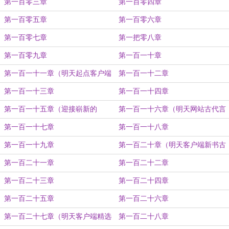
第一百零三章
第一百零四章
第一百零五章
第一百零六章
第一百零七章
第一把零八章
第一百零九章
第一百一十章
第一百一十一章（明天起点客户端
第一百一十二章
新书新近上架栏目推荐，两更??感谢
第一百一十三章
第一百一十四章
支持）
第一百一十五章（迎接崭新的
第一百一十六章（明天网站古代言
2021^_^各位新年好运??身体健康）
情封推推荐，两更??感谢支持）
第一百一十七章
第一百一十八章
第一百一十九章
第一百二十章（明天客户端新书古
代言情推荐??爱你们）
第一百二十一章
第一百二十二章
第一百二十三章
第一百二十四章
第一百二十五章
第一百二十六章
第一百二十七章（明天客户端精选
第一百二十八章