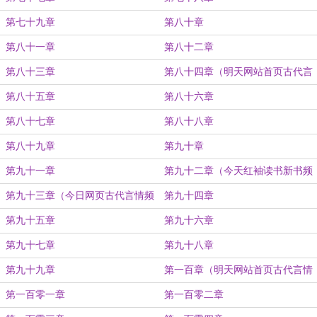
第七十九章
第八十章
第八十一章
第八十二章
第八十三章
第八十四章（明天网站首页古代言
情推荐，两更??感谢支持）
第八十五章
第八十六章
第八十七章
第八十八章
第八十九章
第九十章
第九十一章
第九十二章（今天红袖读书新书频
道言情推荐2～感谢大家）
第九十三章（今日网页古代言情频
第九十四章
道封推推荐，两更～感谢各位??）
第九十五章
第九十六章
第九十七章
第九十八章
第九十九章
第一百章（明天网站首页古代言情
频道推荐，两更！爱你们??）
第一百零一章
第一百零二章