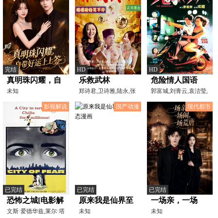
完结
HD
HD
真明珠闪耀，自
乐救武林
危险情人国语
带好运上上签
未知
郑诗君,卫诗雅,陆永,张
郭富城,刘青云,袁洁莹,
兆辉,劳浩羽,夏尉喻,
梁家仁,徐锦江
影视解说
国产动漫
现代都市
已完结
已完结
已完结
恐怖之城[电影解
原来我是仙界至
一场亲，一场
说]
文斯·爱德华兹,莱尔·塔
尊动态漫画
未知
闹，一场荒唐
未知