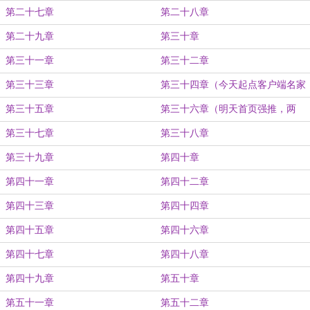
第二十七章
第二十八章
第二十九章
第三十章
第三十一章
第三十二章
第三十三章
第三十四章（今天起点客户端名家
新作推荐，两更）
第三十五章
第三十六章（明天首页强推，两
更）
第三十七章
第三十八章
第三十九章
第四十章
第四十一章
第四十二章
第四十三章
第四十四章
第四十五章
第四十六章
第四十七章
第四十八章
第四十九章
第五十章
第五十一章
第五十二章