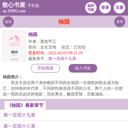
散心书屋
手机版
临时
登录
注册
书架
m.32995.com
柚园
返回
菜单
柚园
作者：墨鱼甲乙
类别：女生言情
状态：已完结
更新时间：2022-02-03 09:21:29
最新章节：
第一百四十九章
开始阅读
加入书架
柚园简介：
双女主设定两个身份截然不同的女孩因一次偶然的机会成为知
己，在特殊的年代里，不同的性格造就不同的人生。两个人的一生犹
如一部跌宕起伏的电影，悲欢离合，酸甜苦辣，百般滋味。...
《柚园》最新章节
第一百四十九章
第一百四十八章