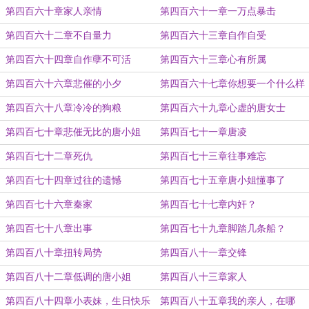
第四百六十章家人亲情
第四百六十一章一万点暴击
第四百六十二章不自量力
第四百六十三章自作自受
第四百六十四章自作孽不可活
第四百六十三章心有所属
第四百六十六章悲催的小夕
第四百六十七章你想要一个什么样
的嫂子
第四百六十八章冷冷的狗粮
第四百六十九章心虚的唐女士
第四百七十章悲催无比的唐小姐
第四百七十一章唐凌
第四百七十二章死仇
第四百七十三章往事难忘
第四百七十四章过往的遗憾
第四百七十五章唐小姐懂事了
第四百七十六章秦家
第四百七十七章内奸？
第四百七十八章出事
第四百七十九章脚踏几条船？
第四百八十章扭转局势
第四百八十一章交锋
第四百八十二章低调的唐小姐
第四百八十三章家人
第四百八十四章小表妹，生日快乐
第四百八十五章我的亲人，在哪