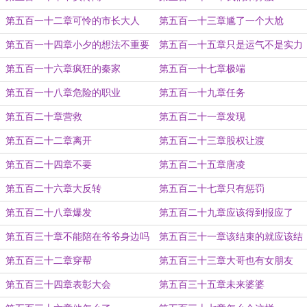
第五百一十二章可怜的市长大人
第五百一十三章尴了一个大尬
第五百一十四章小夕的想法不重要
第五百一十五章只是运气不是实力
第五百一十六章疯狂的秦家
第五百一十七章极端
第五百一十八章危险的职业
第五百一十九章任务
第五百二十章营救
第五百二十一章发现
第五百二十二章离开
第五百二十三章股权让渡
第五百二十四章不要
第五百二十五章唐凌
第五百二十六章大反转
第五百二十七章只有惩罚
第五百二十八章爆发
第五百二十九章应该得到报应了
第五百三十章不能陪在爷爷身边吗
第五百三十一章该结束的就应该结
束
第五百三十二章穿帮
第五百三十三章大哥也有女朋友
第五百三十四章表彰大会
第五百三十五章未来婆婆