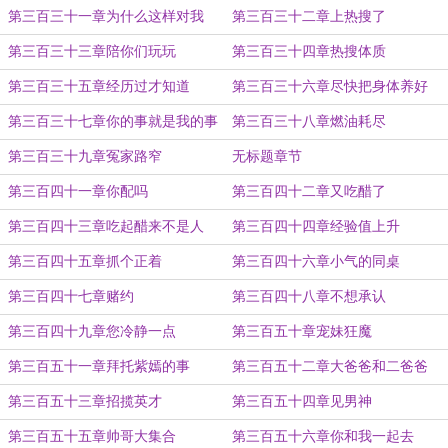
第三百三十一章为什么这样对我
第三百三十二章上热搜了
第三百三十三章陪你们玩玩
第三百三十四章热搜体质
第三百三十五章经历过才知道
第三百三十六章尽快把身体养好
第三百三十七章你的事就是我的事
第三百三十八章燃油耗尽
第三百三十九章冤家路窄
无标题章节
第三百四十一章你配吗
第三百四十二章又吃醋了
第三百四十三章吃起醋来不是人
第三百四十四章经验值上升
第三百四十五章抓个正着
第三百四十六章小气的同桌
第三百四十七章赌约
第三百四十八章不想承认
第三百四十九章您冷静一点
第三百五十章宠妹狂魔
第三百五十一章拜托紫嫣的事
第三百五十二章大爸爸和二爸爸
第三百五十三章招揽英才
第三百五十四章见男神
第三百五十五章帅哥大集合
第三百五十六章你和我一起去