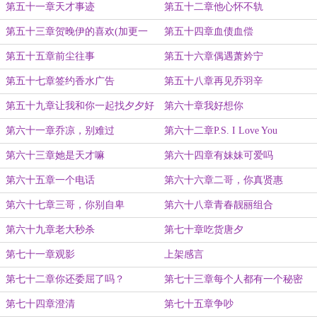
第五十一章天才事迹
第五十二章他心怀不轨
第五十三章贺晚伊的喜欢(加更一
第五十四章血债血偿
章)
第五十五章前尘往事
第五十六章偶遇萧妗宁
第五十七章签约香水广告
第五十八章再见乔羽辛
第五十九章让我和你一起找夕夕好
第六十章我好想你
吗？
第六十一章乔凉，别难过
第六十二章P.S. I Love You
第六十三章她是天才嘛
第六十四章有妹妹可爱吗
第六十五章一个电话
第六十六章二哥，你真贤惠
第六十七章三哥，你别自卑
第六十八章青春靓丽组合
第六十九章老大秒杀
第七十章吃货唐夕
第七十一章观影
上架感言
第七十二章你还委屈了吗？
第七十三章每个人都有一个秘密
第七十四章澄清
第七十五章争吵