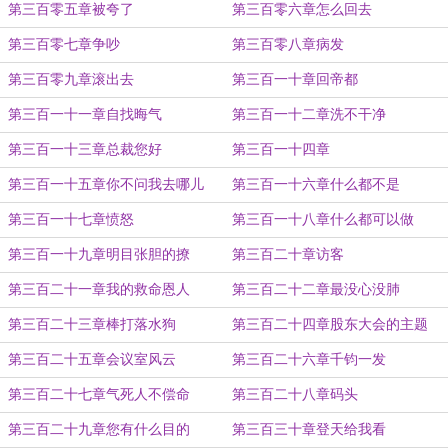
第三百零五章被夸了
第三百零六章怎么回去
第三百零七章争吵
第三百零八章病发
第三百零九章滚出去
第三百一十章回帝都
第三百一十一章自找晦气
第三百一十二章洗不干净
第三百一十三章总裁您好
第三百一十四章
第三百一十五章你不问我去哪儿
第三百一十六章什么都不是
第三百一十七章愤怒
第三百一十八章什么都可以做
第三百一十九章明目张胆的撩
第三百二十章访客
第三百二十一章我的救命恩人
第三百二十二章最没心没肺
第三百二十三章棒打落水狗
第三百二十四章股东大会的主题
第三百二十五章会议室风云
第三百二十六章千钧一发
第三百二十七章气死人不偿命
第三百二十八章码头
第三百二十九章您有什么目的
第三百三十章登天给我看