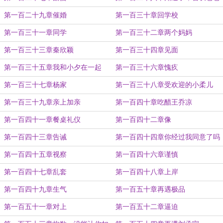
第一百二十九章催婚
第一百三十章回学校
第一百三十一章同学
第一百三十二章两个妈妈
第一百三十三章秦欣颖
第一百三十四章见面
第一百三十五章我和小夕在一起
第一百三十六章愧疚
第一百三十七章杨家
第一百三十八章受欢迎的小柔儿
第一百三十九章亲上加亲
第一百四十章吃醋王乔凉
第一百四十一章餐桌礼仪
第一百四十二章像
第一百四十三章告诫
第一百四十四章你经过我同意了吗
第一百四十五章视察
第一百四十六章谨慎
第一百四十七章乱套
第一百四十八章上岸
第一百四十九章生气
第一百五十章再遇极品
第一百五十一章对上
第一百五十二章逼迫