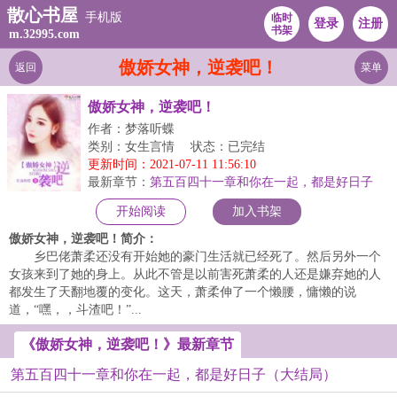
散心书屋
手机版
临时
登录
注册
书架
m.32995.com
傲娇女神，逆袭吧！
返回
菜单
傲娇女神，逆袭吧！
作者：梦落听蝶
类别：女生言情
状态：已完结
更新时间：2021-07-11 11:56:10
最新章节：
第五百四十一章和你在一起，都是好日子
（大结局）
开始阅读
加入书架
傲娇女神，逆袭吧！简介：
乡巴佬萧柔还没有开始她的豪门生活就已经死了。然后另外一个
女孩来到了她的身上。从此不管是以前害死萧柔的人还是嫌弃她的人
都发生了天翻地覆的变化。这天，萧柔伸了一个懒腰，慵懒的说
道，“嘿，，斗渣吧！”...
《傲娇女神，逆袭吧！》最新章节
第五百四十一章和你在一起，都是好日子（大结局）