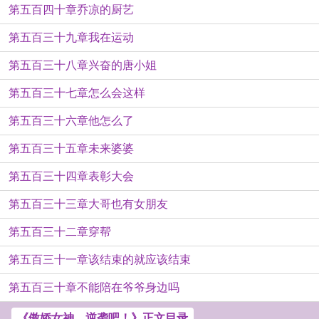
第五百四十章乔凉的厨艺
第五百三十九章我在运动
第五百三十八章兴奋的唐小姐
第五百三十七章怎么会这样
第五百三十六章他怎么了
第五百三十五章未来婆婆
第五百三十四章表彰大会
第五百三十三章大哥也有女朋友
第五百三十二章穿帮
第五百三十一章该结束的就应该结束
第五百三十章不能陪在爷爷身边吗
《傲娇女神，逆袭吧！》正文目录