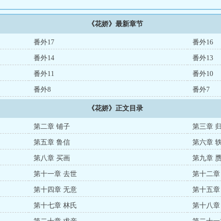
《花娇》最新章节
番外17
番外16
番外14
番外13
番外11
番外10
番外8
番外7
《花娇》正文目录
第二章 铺子
第三章 
第五章 鲁信
第六章 
第八章 买画
第九章 
第十一章 去世
第十二章
第十四章 无意
第十五章
第十七章 林氏
第十八章