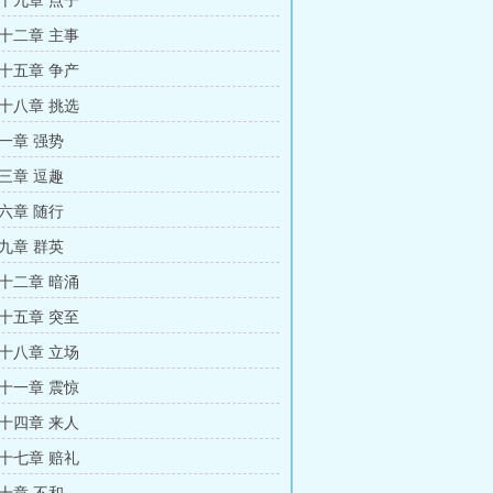
十九章 点子
十二章 主事
十五章 争产
十八章 挑选
一章 强势
三章 逗趣
六章 随行
九章 群英
十二章 暗涌
十五章 突至
十八章 立场
十一章 震惊
十四章 来人
十七章 赔礼