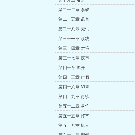
第十九章 反对
第二十二章 李竣
第二十五章 谣言
第二十八章 死讯
第三十一章 蹊跷
第三十四章 对策
第三十七章 夜市
第四十章 揭开
第四十三章 作假
第四十六章 印章
第四十九章 再续
第五十二章 露馅
第五十五章 打草
第五十八章 抓人