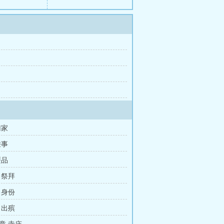
归家
轶事
赝品
 祭拜
 身份
 出殡