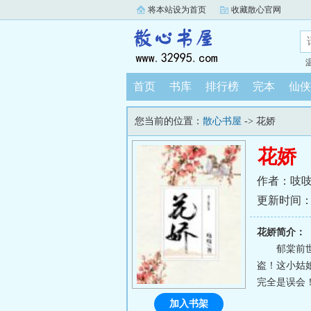
将本站设为首页
收藏散心官网
首页
书库
排行榜
完本
仙侠
您当前的位置：
散心书屋
-> 花娇
花娇
作者：吱
更新时间：202
花娇简介：
郁棠前
盗！这小姑
完全是误会
加入书架