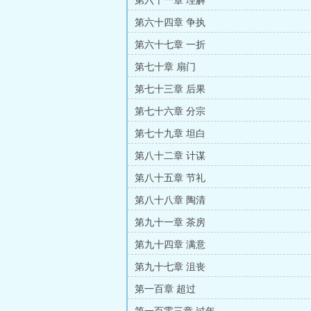
第六十一章 理解
第六十四章 争执
第六十七章 一折
第七十章 扇门
第七十三章 后果
第七十六章 分宗
第七十九章 坦白
第八十二章 计谋
第八十五章 节礼
第八十八章 陶清
第九十一章 茶房
第九十四章 满意
第九十七章 沮丧
第一百章 超过