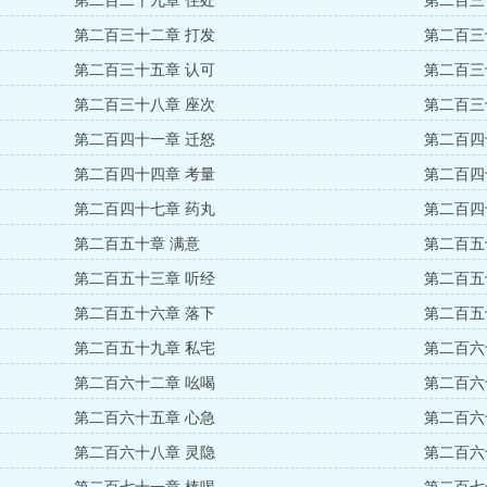
第二百二十九章 住处
第二百三
第二百三十二章 打发
第二百三
第二百三十五章 认可
第二百三
第二百三十八章 座次
第二百三
第二百四十一章 迁怒
第二百四
第二百四十四章 考量
第二百四
第二百四十七章 药丸
第二百四
第二百五十章 满意
第二百五
第二百五十三章 听经
第二百五
第二百五十六章 落下
第二百五
第二百五十九章 私宅
第二百六
第二百六十二章 吆喝
第二百六
第二百六十五章 心急
第二百六
第二百六十八章 灵隐
第二百六