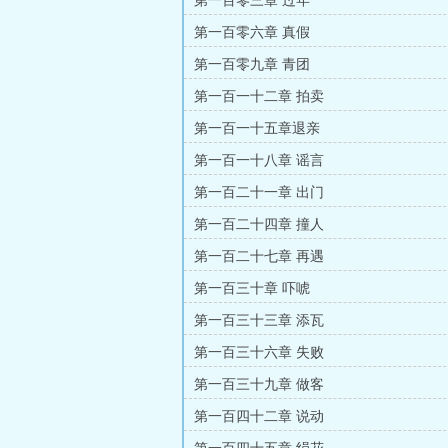
第一百零三章 过年
第一百零六章 真假
第一百零九章 青团
第一百一十二章 拍卖
第一百一十五章退亲
第一百一十八章 谣言
第一百二十一章 出门
第一百二十四章 撞人
第一百二十七章 再遇
第一百三十章 吓唬
第一百三十三章 添瓦
第一百三十六章 失败
第一百三十九章 做客
第一百四十二章 说动