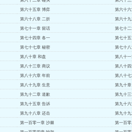
第六十二章 碰头
第六十三
第六十五章 博弈
第六十六
第六十八章 二折
第六十九
第七十一章 留话
第七十二
第七十四章 各一
第七十五
第七十七章 秘密
第七十八
第八十章 和盘
第八十一
第八十三章 商议
第八十四
第八十六章 年前
第八十七
第八十九章 生意
第九十章
第九十二章 道歉
第九十三
第九十五章 告诉
第九十六
第九十八章 还击
第九十九
第一百零一章 沙棘
第一百零