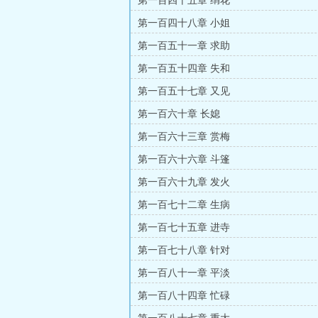
第一百四十五章 绢花
第一百四十八章 小姐
第一百五十一章 求助
第一百五十四章 失和
第一百五十七章 又见
第一百六十章 长媳
第一百六十三章 赏梅
第一百六十六章 斗篷
第一百六十九章 发火
第一百七十二章 生病
第一百七十五章 进寺
第一百七十八章 针对
第一百八十一章 平淡
第一百八十四章 忙碌