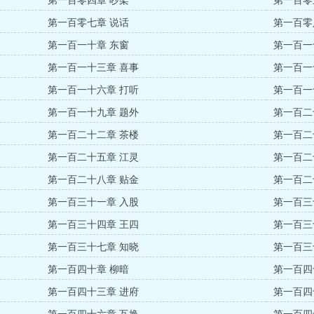
第一百零四章 吵架
第一百零
第一百零七章 说话
第一百零
第一百一十章 东窗
第一百一
第一百一十三章 喜事
第一百一
第一百一十六章 打听
第一百一
第一百一十九章 题外
第一百二
第一百二十二章 茶楼
第一百二
第一百二十五章 江灵
第一百二
第一百二十八章 贴金
第一百二
第一百三十一章 入股
第一百三
第一百三十四章 王四
第一百三
第一百三十七章 知晓
第一百三
第一百四十章 柳暗
第一百四
第一百四十三章 进府
第一百四