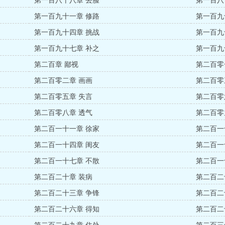
第一百八十八章 丢脸
第一百八
第一百九十一章 修路
第一百九
第一百九十四章 挑战
第一百九
第一百九十七章 补之
第一百九
第二百章 鄙视
第二百零
第二百零二章 画画
第二百零
第二百零五章 失言
第二百零
第二百零八章 透气
第二百零
第二百一十一章 徐家
第二百一
第二百一十四章 闺友
第二百一
第二百一十七章 不散
第二百一
第二百二十章 装病
第二百二
第二百二十三章 争锋
第二百二
第二百二十六章 得知
第二百二