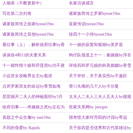
人物表（不断更新中）
名家访谈感言
写在第二次封推
诸家族简传之罗家byeast19us
诸家族简传之徐家byeast19us
皇家传说byeast19us
诸家族简传之其他byeast19us
徐四十一小传byeast19us
看往事（上），解析侯府往事by香
十一娘的寂寞和孤独by美罗底
雪如海
谈谈徐4和11的夫妻关系
狗仔队报道之十一：秦姨娘by淳非
颜
十一娘怜惜十娘和乔莲房by功不唐
评徐四和罗元娘的杯具婚姻by香雪
捐
如海
小议庶女攻略男女主by凰语
关于评价，关于真实性by不逾距
点评罗家庶女的命运by香雪如海
替11头痛的几个人by卡尔曼
层层揭开二夫人的神秘面纱by3月
太夫人二夫人三夫人五夫人by循规
晴天
蹈矩乐
徐府旧事——佟姨娘之死by左右为
世家关系网by juergen
难的火星
喜筵之中众生像by east19us
很奇怪大家对丹阳的讨伐by寄远
不同的母爱by Rapids
关于徐四是否优秀和古代英雄论by