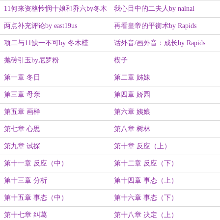
无人询问
11何来资格怜悯十娘和乔六by冬木
我心目中的二夫人by nalnal
槿
两点补充评论by east19us
再看皇帝的平衡术by Rapids
项二与11缺一不可by 冬木槿
话外音/画外音：成长by Rapids
抛砖引玉by尼罗粉
楔子
第一章 冬日
第二章 姊妹
第三章 母亲
第四章 娇园
第五章 画样
第六章 姨娘
第七章 心思
第八章 树林
第九章 试探
第十章 反应（上）
第十一章 反应（中）
第十二章 反应（下）
第十三章 分析
第十四章 事态（上）
第十五章 事态（中）
第十六章 事态（下）
第十七章 纠葛
第十八章 决定（上）