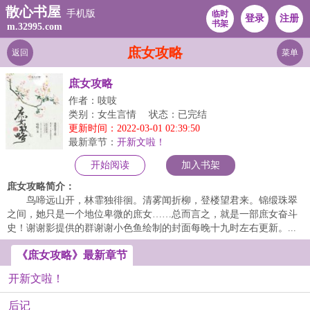
散心书屋
手机版
临时
登录
注册
书架
m.32995.com
庶女攻略
返回
菜单
庶女攻略
作者：吱吱
类别：女生言情
状态：已完结
更新时间：2022-03-01 02:39:50
最新章节：
开新文啦！
开始阅读
加入书架
庶女攻略简介：
鸟啼远山开，林霏独徘徊。清雾闻折柳，登楼望君来。锦缎珠翠
之间，她只是一个地位卑微的庶女……总而言之，就是一部庶女奋斗
史！谢谢影提供的群谢谢小色鱼绘制的封面每晚十九时左右更新。...
《庶女攻略》最新章节
开新文啦！
后记