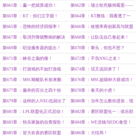
第661章 ：赢一把就算成功！
第662章 ：瑞士轮究极倒霉蛋——
KT！
第663章 ：KT：你们立字据！
第664章 ：KT教练：我看透了一
切！
第665章 ：恐怖的经济回报率！
第666章 ：收视率再创新高与联盟
化讨论！
第667章 ：取消升降级弊病的解决
第668章 ：让队伍自己卷起来！
方案？
第669章 ：职业服务器的提出！
第670章 ：拳头，你也不想？
第671章 ：峡谷之巅的痛！
第672章 ：不负NXG之名！
第673章 ：打游戏的不如打游戏
第674章 ：话又说回来了！
的！
第675章 ：MSC蜻蜓队长前来觐
第676章 ：MSC超级杯大获成功！
见！
第677章 ：藤井的百分之四十份
第678章 ：春天的小虎！
额！
第679章 ：这样的人NXG也就出了
第680章 ：当年怎么教你进攻，现
四五个吧。
在就教你怎么防守！
第681章 ：LPL联盟化正式启动！
第682章 ：赛区联盟化一：俱乐部
自查！
第683章 ：快乐家族的自查报告！
第684章 ：WE没钱与EDG食堂！
第685章 ：皆大欢喜的赛区联盟
第686章 ：大结局！