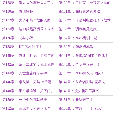
劈！（求月票））
第128章 ：送人头的演技太差了，
第129章 ：二比零，至臻梦之队的
得练练！
恐怖统治力！
第130章 ：青训预备！
第131章 ：先行者慈善皮肤！
第132章 ：为了不能作战的人而
第133章 ：什么叫电竞孔子（战术
战！
后仰）
第134章 ：装13的最高境界！（求
第135章 ：调教初见成效。
月票）
第136章 ：龙与小段！
第137章 ：NXG青训一期！
第138章 ：KPI考核制度！
第139章 ：华夏扫地僧！
第140章 ：杰斯、扎克、卡牌与皎
第141章 ：多啦J梦掏出了换线！
月！
第142章 ：反正二比零，我上我也
第143章 ：全明星（完）！
行！（求月票））
第144章 ：死亡宣告挥拳事件！
第145章 ：NXG白队与黑队！
第146章 ：拳头第一刀与JM后遗
第147章 ：财产切割与“竞界文
症！
化”（求月票）
第148章 ：那个谁谁谁，关下门。
第149章：没头脑和不高兴
第150章 ：一个个的都是卷王！
第151章 ：春决来了！
第152章 ：三比零，光速下班？
第153章 ：首冠！！！（8K）