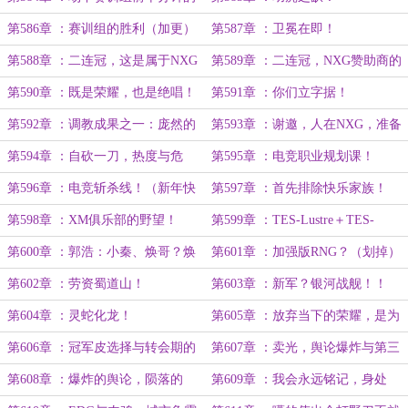
争夺！
第586章 ：赛训组的胜利（加更）
第587章 ：卫冕在即！
第588章 ：二连冠，这是属于NXG
第589章 ：二连冠，NXG赞助商的
的荣耀。
狂欢。
第590章 ：既是荣耀，也是绝唱！
第591章 ：你们立字据！
第592章 ：调教成果之一：庞然的
第593章 ：谢邀，人在NXG，准备
选择！
退役。
第594章 ：自砍一刀，热度与危
第595章 ：电竞职业规划课！
机！
第596章 ：电竞斩杀线！（新年快
第597章 ：首先排除快乐家族！
乐）
第598章 ：XM俱乐部的野望！
第599章 ：TES-Lustre＋TES-
Duan！
第600章 ：郭浩：小秦、焕哥？焕
第601章 ：加强版RNG？（划掉）
爹！
WBG！
第602章 ：劳资蜀道山！
第603章 ：新军？银河战舰！！
第604章 ：灵蛇化龙！
第605章 ：放弃当下的荣耀，是为
了更美好的未来！
第606章 ：冠军皮选择与转会期的
第607章 ：卖光，舆论爆炸与第三
尾声！
代NXG！
第608章 ：爆炸的舆论，陨落的
第609章 ：我会永远铭记，身处