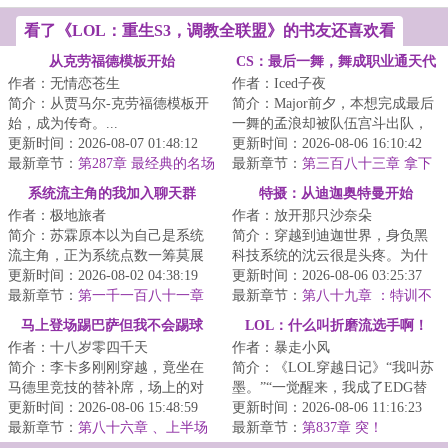
化！
看了《LOL：重生S3，调教全联盟》的书友还喜欢看
从克劳福德模板开始
CS：最后一舞，舞成职业通天代
作者：无情恋苍生
作者：Iced子夜
简介：从贾马尔-克劳福德模板开
简介：Major前夕，本想完成最后
始，成为传奇。...
一舞的孟浪却被队伍宫斗出队，
更新时间：2026-08-07 01:48:12
前途一片迷茫之际忽然觉醒了
更新时间：2026-08-06 16:10:42
最新章节：
第287章 最经典的名场
《Goat养成系统...
最新章节：
第三百八十三章 拿下
面（求订阅！！！）
图一，什么叫无为而治的指挥艺
系统流主角的我加入聊天群
特摄：从迪迦奥特曼开始
术啊！
作者：极地旅者
作者：放开那只沙奈朵
简介：苏霖原本以为自己是系统
简介：穿越到迪迦世界，身负黑
流主角，正为系统点数一筹莫展
科技系统的沈云很是头疼。为什
之际。一声提示告知他加入了聊
更新时间：2026-08-02 04:38:19
么其他穿越者的金手指都是变身
更新时间：2026-08-06 03:25:37
天群。“苏霖、...
最新章节：
第一千一百八十一章
奥特曼，到了他...
最新章节：
第八十九章 ：特训不
仙刀奇侠传
能失去吉普车，就像西方不能失
马上登场踢巴萨但我不会踢球
LOL：什么叫折磨流选手啊！
去耶路撒冷
作者：十八岁零四千天
作者：暴走小风
啊！
简介：李卡多刚刚穿越，竟坐在
简介：《LOL穿越日记》“我叫苏
马德里竞技的替补席，场上的对
墨。”“一觉醒来，我成了EDG替
手是巴塞罗那，正在懵逼中的李
更新时间：2026-08-06 15:48:59
补上单。”“教练阿布居然叫我赶紧
更新时间：2026-08-06 11:16:23
卡多听到了主教...
最新章节：
第八十六章 、上半场
上场。”...
最新章节：
第837章 突！