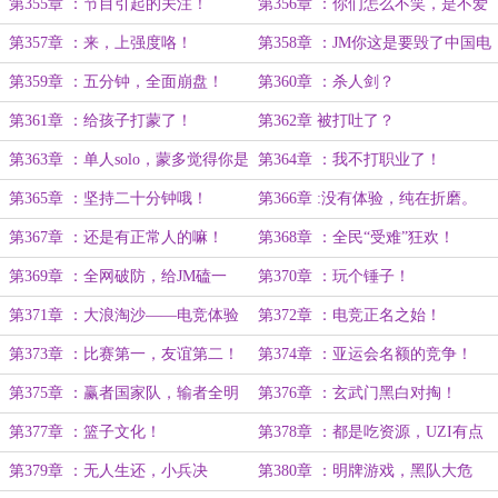
业的差距！
第355章 ：节目引起的关注！
第356章 ：你们怎么不笑，是不爱
笑吗？
第357章 ：来，上强度咯！
第358章 ：JM你这是要毁了中国电
竞！
第359章 ：五分钟，全面崩盘！
第360章 ：杀人剑？
第361章 ：给孩子打蒙了！
第362章 被打吐了？
第363章 ：单人solo，蒙多觉得你是
第364章 ：我不打职业了！
个大娘们！
第365章 ：坚持二十分钟哦！
第366章 :没有体验，纯在折磨。
第367章 ：还是有正常人的嘛！
第368章 ：全民“受难”狂欢！
第369章 ：全网破防，给JM磕一
第370章 ：玩个锤子！
个！
第371章 ：大浪淘沙——电竞体验
第372章 ：电竞正名之始！
（完）！
第373章 ：比赛第一，友谊第二！
第374章 ：亚运会名额的竞争！
第375章 ：赢者国家队，输者全明
第376章 ：玄武门黑白对掏！
星！
第377章 ：篮子文化！
第378章 ：都是吃资源，UZI有点
酸！
第379章 ：无人生还，小兵决
第380章 ：明牌游戏，黑队大危