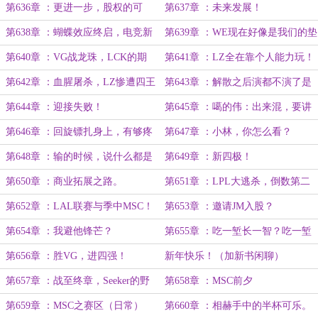
来的爆火！
竞界文化！
第636章 ：更进一步，股权的可
第637章 ：未来发展！
能？
第638章 ：蝴蝶效应终启，电竞新
第639章 ：WE现在好像是我们的垫
路与NXG困境！
底队！
第640章 ：VG战龙珠，LCK的期
第641章 ：LZ全在靠个人能力玩！
待！
第642章 ：血腥屠杀，LZ惨遭四王
第643章 ：解散之后演都不演了是
玩弄。
吧？
第644章 ：迎接失败！
第645章 ：噶的伟：出来混，要讲
人脉！
第646章 ：回旋镖扎身上，有够疼
第647章 ：小林，你怎么看？
的！
第648章 ：输的时候，说什么都是
第649章 ：新四极！
借口！
第650章 ：商业拓展之路。
第651章 ：LPL大逃杀，倒数第二
出征IEM！
第652章 ：LAL联赛与季中MSC！
第653章 ：邀请JM入股？
第654章 ：我避他锋芒？
第655章 ：吃一堑长一智？吃一堑
吃一堑……！
第656章 ：胜VG，进四强！
新年快乐！（加新书闲聊）
第657章 ：战至终章，Seeker的野
第658章 ：MSC前夕
核！
第659章 ：MSC之赛区（日常）
第660章 ：相赫手中的半杯可乐。