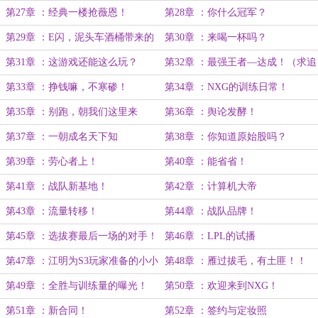
入土
第27章 ：经典一楼抢薇恩！
第28章 ：你什么冠军？
第29章 ：E闪，泥头车酒桶带来的
第30章 ：来喝一杯吗？
震撼
第31章 ：这游戏还能这么玩？
第32章 ：最强王者—达成！（求追
读，求月票）
第33章 ：挣钱嘛，不寒碜！
第34章 ：NXG的训练日常！
第35章 ：别跑，朝我们这里来
第36章 ：舆论发酵！
第37章 ：一朝成名天下知
第38章 ：你知道原始股吗？
第39章 ：劳心者上！
第40章 ：能省省！
第41章 ：战队新基地！
第42章 ：计算机大帝
第43章 ：流量转移！
第44章 ：战队品牌！
第45章 ：选拔赛最后一场的对手！
第46章 ：LPL的试播
第47章 ：江明为S3玩家准备的小小
第48章 ：雁过拔毛，有土匪！！
震撼
第49章 ：全胜与训练量的曝光！
第50章 ：欢迎来到NXG！
第51章 ：新合同！
第52章 ：签约与定妆照