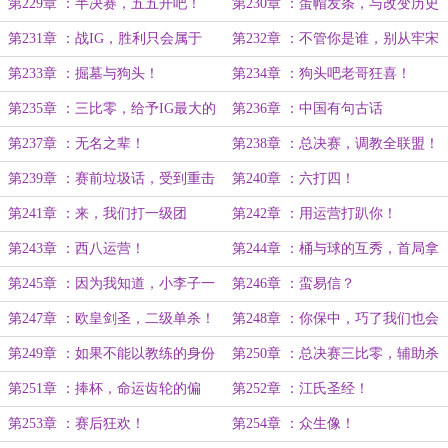
第229章 ：半决赛，五五开吧！
第230章 ：蛋帽发条，与改变历史
的三比二！
第231章 ：战IG，胜利只会属于
第232章 ：不管你是谁，别从牢宋
NXG！
的身上下来。
第233章 ：掘墓与狗头！
第234章 ：狗头吧老哥狂喜！
第235章 ：三比零，给予IG最大的
第236章 ：中国有句古话
尊重！
第237章 ：无名之辈！
第238章 ：总决赛，调教全联盟！
第239章 ：赛前垃圾话，受到重击
第240章 ：六打四！
的笨鸡！
第241章 ：来，我们打一级团
第242章 ：用运营打趴你！
第243章 ：西八运营！
第244章 ：桶与球的互秀，首局拿
下！
第245章 ：因为我知道，小李子一
第246章 ：蛮易信？
定能大到！
第247章 ：欧皇剑圣，二级单杀！
第248章 ：你保中，巧了我们也会
哎！
第249章 ：如果不能以教练的身份
第250章 ：总决赛三比零，辅助杀
与你握一次手，那就太遗憾了！
手的止步！
第251章 ：捧杯，命运齿轮的偏
第252章 ：江氏圣经！
移！
第253章 ：赛后狂欢！
第254章 ：众生像！