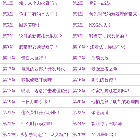
第1章 ：亲，来个肉松饼吗？
第2章 ：卖饼与战队！
第3章 ：你不干有的是人干！
第4章 ：领先时代的游戏理解带来
的震撼
第5章 ：回家养猪！
第6章 ：NXG战队？
第7章 ：说好的新英雄无敌呢？
第8章 ：我点了，我发起的！
第9章 ：胶带都要撕冒烟了！
第10章：江老板，你也不想……
第11章 ：懂摇人就行！
第12章 ：后续发展！
第13章 ：电竞的西部大开发时代！
第14章 ：最强王者之争
第15章 ：软饭硬吃才美味！
第16章 ：明凯的盲僧！
第17章 ：哟吼，著名冲击波理论创
第18章 ：你家打野还在刷F4！
始者！
第19章 ：三日月瞬杀术！
第20章 ：他怕是算了明凯的心理阴
影面积！
第21章 ：这么菜打什么职业！
第22章 ：诚意满满！
第23章 ：什么叫行动力啊！
第24章 ：欢迎你，召唤师！
第25章：从新手到进阶、从入坑到
第26章 ：全明星护驾！