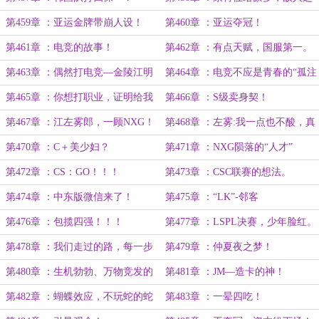
姿！
第459章 ：亚运金牌带崩人设！
第460章 ：亚运夺冠！
第461章 ：电竞的故事！
第462章 ：有点天赋，国服第一。
第463章 ：偶然打电竞—金陵江明
第464章 ：电竞不应是青春的“孤注
一掷”
第465章 ：你想打职业，证明给我
第466章 ：S级卖身契！
看！
第467章 ：江左雾郎，一顾NXG！
第468章 ：左雾:我一点也不酸，真
的！
第470章 ：C＋美少妇？
第471章 ：NXG陨落的“人才”
第472章 ：CS：GO！！！
第473章 ：CSC联赛的想法。
第474章 ：中东版微信来了！
第475章 ：“LK”-邻客
第476章 ：包揽四强！！！
第477章 ：LSPL决赛，少年脸红。
第478章 ：我们走过的路，每一步
第479章 ：仲夏夜之梦！
都算数！！
第480章 ：生机勃勃、万物竞发的
第481章 ：JM—造卡的神！
LSPL！
第482章 ：蝴蝶效应，不玩蛇的蛇
第483章 ：一晕四吃！