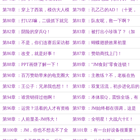
下他？
（求月票）
第78章 ：穿上了西装，模仿大人模
第79章 ：孔乙己的AD！（十更，
样！
求月票）
第80章 ：打UZI嘛，二级抓下就完
第81章 ：队友呢，救一下啊？
事了！（盟主加更）
第82章 ：阴险的穿兵Q！
第83章 ：被打出小珍珠了？（加
更）
第84章 ：不是，你们连赛后采访都
第85章 ：蝴蝶翅膀效果初显
要卷的？
第86章 ：改变，就是好事！
第87章 ：赞助商找上门！
第88章 ：PPT画饼了解一下！
第89章 ：“JM食刻”零食连锁！
第90章 ：百万赞助带来的电竞圈大
第91章 ：主教练？不，老板在热
地震。
身！
第92章 ：王公子：兄弟我也想！！
第93章 ：双复活流，初步进化后的
IG！
第94章 ：谁营销得过他啊！
第95章 ：本体双Q，震惊全场，有
BUG？
第96章 ：运营？活着的人才有资格
第97章 ：JM始终都在强调，这是
运营！
个推塔游戏！
第98章 ：人前显圣-JM伟大！
第99章 ：全明星！大战六十E！
第100章 ：JM，你也不想去不了全
第101章 ：有一台好设备很重要！