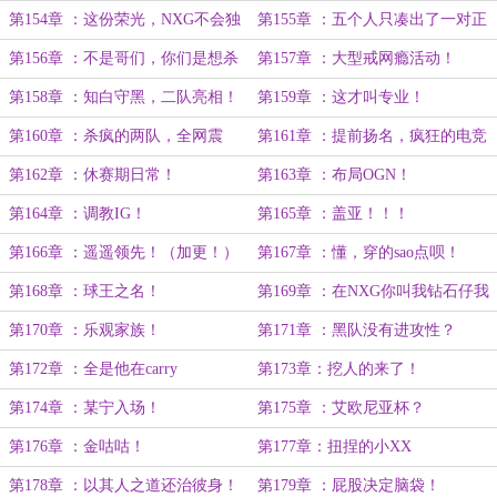
第154章 ：这份荣光，NXG不会独
第155章 ：五个人只凑出了一对正
享！
常父母
第156章 ：不是哥们，你们是想杀
第157章 ：大型戒网瘾活动！
了我？
第158章 ：知白守黑，二队亮相！
第159章 ：这才叫专业！
第160章 ：杀疯的两队，全网震
第161章 ：提前扬名，疯狂的电竞
惊！
圈！
第162章 ：休赛期日常！
第163章 ：布局OGN！
第164章 ：调教IG！
第165章 ：盖亚！！！
第166章 ：遥遥领先！（加更！）
第167章 ：懂，穿的sao点呗！
第168章 ：球王之名！
第169章 ：在NXG你叫我钻石仔我
不挑你理，但在外面……
第170章 ：乐观家族！
第171章 ：黑队没有进攻性？
第172章 ：全是他在carry
第173章：挖人的来了！
第174章 ：某宁入场！
第175章 ：艾欧尼亚杯？
第176章 ：金咕咕！
第177章：扭捏的小XX
第178章 ：以其人之道还治彼身！
第179章 ：屁股决定脑袋！