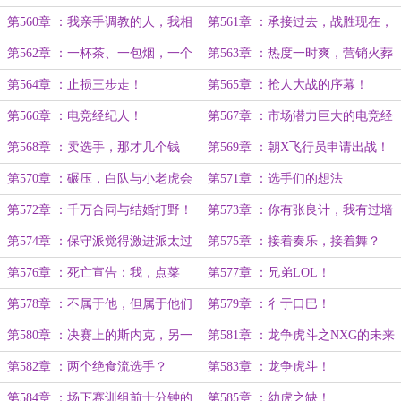
军！
以后不会有了。
第560章 ：我亲手调教的人，我相
第561章 ：承接过去，战胜现在，
信他们！
迈向未来！！
第562章 ：一杯茶、一包烟，一个
第563章 ：热度一时爽，营销火葬
视频剪一天。
场！
第564章 ：止损三步走！
第565章 ：抢人大战的序幕！
第566章 ：电竞经纪人！
第567章 ：市场潜力巨大的电竞经
纪人！
第568章 ：卖选手，那才几个钱
第569章 ：朝X飞行员申请出战！
啊！！
第570章 ：碾压，白队与小老虎会
第571章 ：选手们的想法
师决赛！
第572章 ：千万合同与结婚打野！
第573章 ：你有张良计，我有过墙
梯！
第574章 ：保守派觉得激进派太过
第575章 ：接着奏乐，接着舞？
于保守！
第576章 ：死亡宣告：我，点菜
第577章 ：兄弟LOL！
imp？
第578章 ：不属于他，但属于他们
第579章 ：彳亍口巴！
的决战！
第580章 ：决赛上的斯内克，另一
第581章 ：龙争虎斗之NXG的未来
个时空的遗憾。
第582章 ：两个绝食流选手？
第583章 ：龙争虎斗！
第584章 ：场下赛训组前十分钟的
第585章 ：幼虎之缺！