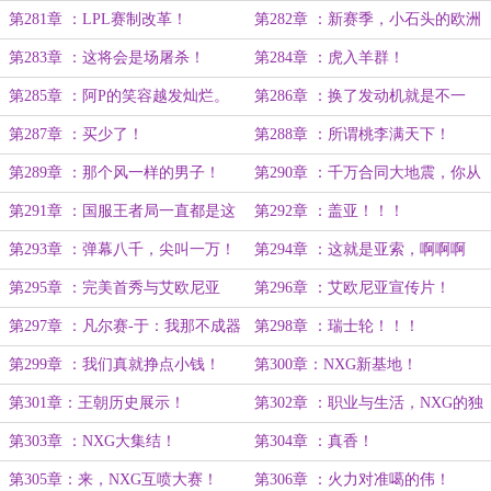
束）
星！
第281章 ：LPL赛制改革！
第282章 ：新赛季，小石头的欧洲
之旅！
第283章 ：这将会是场屠杀！
第284章 ：虎入羊群！
第285章 ：阿P的笑容越发灿烂。
第286章 ：换了发动机就是不一
样！
第287章 ：买少了！
第288章 ：所谓桃李满天下！
第289章 ：那个风一样的男子！
第290章 ：千万合同大地震，你从
未见过的全新版本！
第291章 ：国服王者局一直都是这
第292章 ：盖亚！！！
个难度的好不好。
第293章 ：弹幕八千，尖叫一万！
第294章 ：这就是亚索，啊啊啊
啊！
第295章 ：完美首秀与艾欧尼亚
第296章 ：艾欧尼亚宣传片！
杯！
第297章 ：凡尔赛-于：我那不成器
第298章 ：瑞士轮！！！
的学生！
第299章 ：我们真就挣点小钱！
第300章：NXG新基地！
第301章：王朝历史展示！
第302章 ：职业与生活，NXG的独
属文化！
第303章 ：NXG大集结！
第304章 ：真香！
第305章：来，NXG互喷大赛！
第306章 ：火力对准噶的伟！