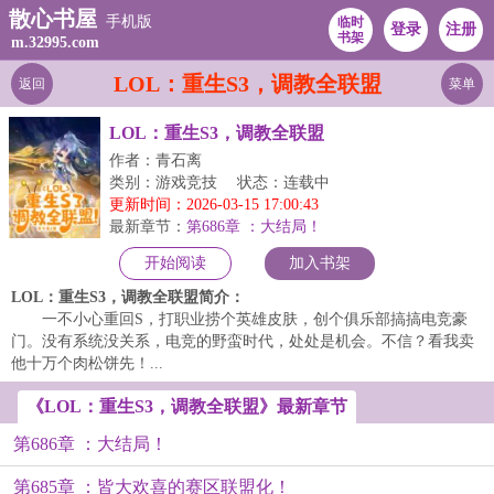
散心书屋
手机版
临时
登录
注册
书架
m.32995.com
LOL：重生S3，调教全联盟
返回
菜单
LOL：重生S3，调教全联盟
作者：青石离
类别：游戏竞技
状态：连载中
更新时间：2026-03-15 17:00:43
最新章节：
第686章 ：大结局！
开始阅读
加入书架
LOL：重生S3，调教全联盟简介：
一不小心重回S，打职业捞个英雄皮肤，创个俱乐部搞搞电竞豪
门。没有系统没关系，电竞的野蛮时代，处处是机会。不信？看我卖
他十万个肉松饼先！...
《LOL：重生S3，调教全联盟》最新章节
第686章 ：大结局！
第685章 ：皆大欢喜的赛区联盟化！