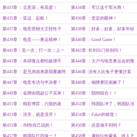
离不开网络！
第433章 ：立意深，有高度！
第434章 ：牢江这个军火商！
第435章 ：亚运，起航！
第436章 ：坚定的眼神！
第437章 ：电竞营销大王转性子
第438章 ：好多，好多，好多年轻
了？
人啊！
第439章 ：电竞——奥运精神！
第440章 ：Good Game！
第441章：见一次，打一次；上一
第442章 :长剑出门你别问！
场，爆杀一场！
第443章 ：杀得慢点都怕族谱不
第444章 ：大户与电竞奥运会的预
保！
想！
第445章 ：是兄弟就来跟我重建阿
第446章 :没有人比兔子更懂沙某
拉伯帝国！
人！
第447章 ：电竞专访与半决赛！
第448章 ：铜牌赛区闹麻了！
第449章 ：金牌由我赵公子买单！
第450章 ：阴间组合！！
第451章 ：精彩博弈，六级的老
第452章 ：韩国队冲了，韩国队没
鼠！
了！
第453章 ：没关，就是没开！
第454章 ：Faker的错觉！
第455章 ：JM你自己说的！
第456章 ：还是做不到吗？
第457章 ：韩国队打四保一？
第458章 ：康特位给蒙多，故人之