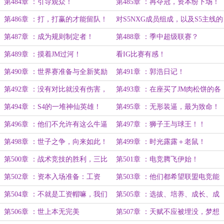
队！！
第484章 ：引导观众！
第485章 ：再夺冠，资本纷下场！
第486章 ：打，打赢的才能留队！
对S5NXG成员组成，以及S5主线的
讨论！
第487章 ：成为规则制定者！
第488章 ：季中超级联赛？
第489章 ：摸着JM过河！
看IG比赛有感！
第490章 ：世界赛准备与全新奖励
第491章 ：郭浩日记！
方案！
第492章 ：没有对比就没有伤害，
第493章 ：在座买了JM肉松饼的各
即将下岗的开幕式策划组！
位都有责任。
第494章 ：S4的一堆神仙英雄！
第495章 ：无形装逼，最为致命！
第496章 ：他们不允许有这么牛逼
第497章 ：狮子王与球王！！
的人存在！
第498章 ：世子之争，向来如此！
第499章 ：时光露露＋老鼠！
第500章 ：战术竞技的胜利，三比
第501章 ：电竞腾飞伊始！
一！
第502章 ：资本入场准备：工资
第503章 ：他们都希望联盟电竞能
帽！
长远发展。
第504章 ：不就是工资帽嘛，我们
第505章 ：选拔、培养、成长、成
签就是了！
材！
第506章 ：世上本无完美
第507章 ：天赋不应被埋没，梦想