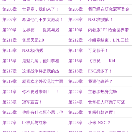
不可吗？
第205章 ：世界赛，我们来了！
第206章 ：我已经在研究冠军奖金
（求月票）
了！
第207章 ：希望他们不要太激动！
第208章 ：NXG救援队！
第209章 ：世界赛——提莫与屠
第210章 ：内卷版LPL给全世界带
杀！！
来的震撼！
第211章 ：倒反天罡2.0！
第212章 ：小组赛结束，LPL三雄
齐聚！
第213章 ：NXG模仿秀
第214章 ：可见影子！
第215章 ：鬼魅九尾，他叫李相
第216章 ：飞行员——Kid！
赫！
第217章 ：这场战争将是我的杰
第218章 ：FNC想多了！
作！
第219章 ：就喜欢老外没见过世面
第220章 ：我避他锋芒？
的样子。
第221章 ：你不要过来啊！！！
第222章 ：主教练热身完毕
第223章 ：冠军宣言！
第224章 ：食堂把人吓跑了可还
行。
第225章 ：他能有什么坏心思，他
第226章 ：究极打款速度！
就想卖个饼！
第227章 ：巨神兵与红米
第228章 ：小米-NXG？