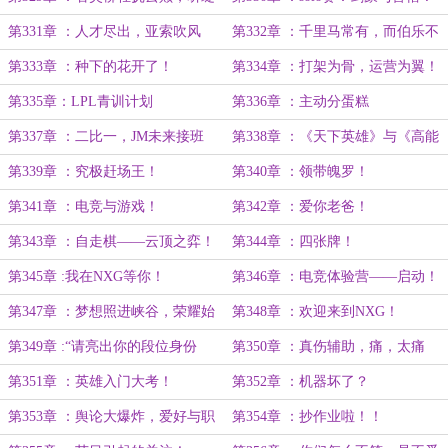
灵花与清风共舞。
第331章 ：人才尽出，亚索吹风
第332章 ：千里马常有，而伯乐不
闪！
常有！
第333章 ：种下的花开了！
第334章 ：打架为骨，运营为翼！
第335章：LPL青训计划
第336章 ：主动分蛋糕
第337章 ：二比一，JM未来接班
第338章 ：《天下英雄》与《高能
人？
集锦》！
第339章 ：究极赶场王！
第340章 ：领带魄罗！
第341章 ：电竞与游戏！
第342章 ：爱你老爸！
第343章 ：自走棋——云顶之弈！
第344章 ：四张牌！
第345章 :我在NXG等你！
第346章 ：电竞体验营——启动！
第347章 ：梦想照进峡谷，荣耀始
第348章 ：欢迎来到NXG！
于足下！
第349章 :“请亮出你的段位身份
第350章 ：真伤辅助，痛，太痛
证！”
了！
第351章 ：英雄入门大考！
第352章 ：机器坏了？
第353章 ：舆论大爆炸，爱好与职
第354章 ：抄作业啦！！