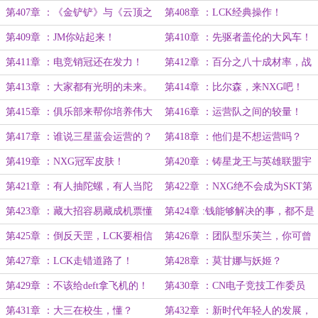
第407章 ：《金铲铲》与《云顶之
第408章 ：LCK经典操作！
弈》！
第409章 ：JM你站起来！
第410章 ：先驱者盖伦的大风车！
第411章 ：电竞销冠还在发力！
第412章 ：百分之八十成材率，战
绩可查！
第413章 ：大家都有光明的未来。
第414章 ：比尔森，来NXG吧！
第415章 ：俱乐部来帮你培养伟大
第416章 ：运营队之间的较量！
性格！
第417章 ：谁说三星蓝会运营的？
第418章 ：他们是不想运营吗？
第419章 ：NXG冠军皮肤！
第420章 ：铸星龙王与英雄联盟宇
宙！
第421章 ：有人抽陀螺，有人当陀
第422章 ：NXG绝不会成为SKT第
螺！
二！
第423章 ：藏大招容易藏成机票懂
第424章 :钱能够解决的事，都不是
不懂。
事！
第425章 ：倒反天罡，LCK要相信
第426章 ：团队型乐芙兰，你可曾
选手实力。
听闻？
第427章 ：LCK走错道路了！
第428章 ：莫甘娜与妖姬？
第429章 ：不该给deft拿飞机的！
第430章 ：CN电子竞技工作委员
会！
第431章 ：大三在校生，懂？
第432章 ：新时代年轻人的发展，