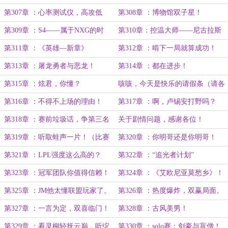
第307章 ：心率测试仪，高攻低
第308章 ：博物馆双子星！
仿！
第309章 ：S4——属于NXG的时
第310章：控温大师——尼古拉斯
代。
庞与LPL揭幕战！
第311章 ：《英雄—新章》
第312章 ：啃下一局就算成功！
第313章 ：屠龙勇者与恶龙！
第314章 ：都在进步！
第315章 ：炫君，你懂？
咳咳，今天是快乐的请假条（请各
位读者老大查收）。
第316章 ：不得不上场的理由！
第317章 ：啊，卢锡安打野吗？
第318章 ：赛前垃圾话，争第三名
关于剧情问题，感谢各位！
去吧！
第319章 ：听取蛙声一片！（比赛
第320章 ：你明哥还是你明哥！
章！）
第321章 ：LPL强度这么高的？
第322章 ：“追光者计划”
第323章 ：冠军团队你值得信赖！
第324章 ：《艾欧尼亚莫愁乡》！
第325章 ：JM他太懂联盟玩家了。
第326章 ：热度爆炸，双赢局面。
第327章 ：一言为定，双喜临门！
第328章 ：古风美男！
第329章 ：看灵柳轻抚云巅，听绽
第330章 ：solo赛：剑豪与盲僧！