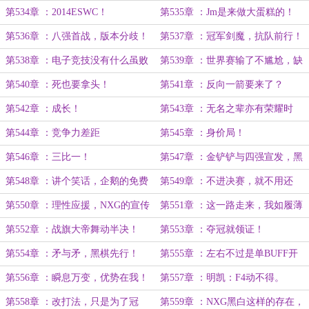
想干掉LPL？
第534章 ：2014ESWC！
第535章 ：Jm是来做大蛋糕的！
第536章 ：八强首战，版本分歧！
第537章 ：冠军剑魔，抗队前行！
第538章 ：电子竞技没有什么虽败
第539章 ：世界赛输了不尴尬，缺
犹荣！
谁谁尴尬。
第540章 ：死也要拿头！
第541章 ：反向一箭要来了？
第542章 ：成长！
第543章 ：无名之辈亦有荣耀时
刻！
第544章 ：竞争力差距
第545章 ：身价局！
第546章 ：三比一！
第547章 ：金铲铲与四强宣发，黑
与白之争！
第548章 ：讲个笑话，企鹅的免费
第549章 ：不进决赛，就不用还
游戏。
咯。
第550章 ：理性应援，NXG的宣传
第551章 ：这一路走来，我如履薄
工作。
冰。
第552章 ：战旗大帝舞动半决！
第553章 ：夺冠就领证！
第554章 ：矛与矛，黑棋先行！
第555章 ：左右不过是单BUFF开
局。
第556章 ：瞬息万变，优势在我！
第557章 ：明凯：F4动不得。
第558章 ：改打法，只是为了冠
第559章 ：NXG黑白这样的存在，