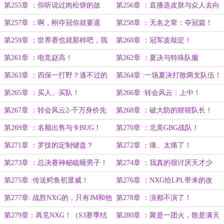
第255章 ：你听说过肉松饼的故
第256章 ：直播选皮肤与众人去向
事？
第257章 ：啊，刚夺冠你就要退
第258章 ：无名之辈：夺冠篇！
役？
第259章 ：世界赛也就那样吧，我
第260章 ：冠军皮敲定！
觉得还是队内比赛更难打一些！
第261章 ：电竞赵高！
第262章 ：夏决与特殊队服
第263章 ：四保一打野？逃不过的
第264章 :一场夏决打散两支队伍！
三比零！
第265章 ：买人、买队！
第266章 :转会风云：上中！
第267章 ：转会风云2-千万身价先
第268章 ：破大防的猩猩队长！
生！
第269章 ：名额出售与卡BUG！
第270章 ：北美GBG战队！
第271章 ：罗技的定制键盘？
第272章 ：痛、太痛了！
第273章 ：总决赛神秘瞌睡男子！
第274章 ：我真的很讨厌天才少
年！
第275章 :传送鳄鱼初显威！
第276章 ：NXG给LPL带来的改
变！
第277章: 战胜NXG的，只有JM和他
第278章 ：演都不演了！
的新一代NXG！
第279章：再见NXG！（S3赛季结
第280章 ：聚是一团火，散是满天