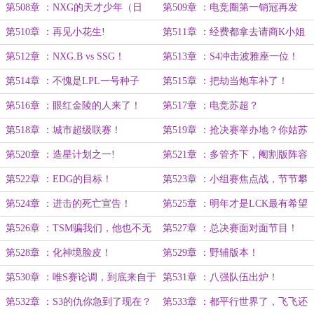
值得被点亮。
第508章 ：NXG的天才少年（日
第509章 ：电竞圈第一销冠再发
常）
力！
第510章 ：再见小花生!
第511章 ：经费都拿去请商K小姐
了？
第512章 ：NXG.B vs SSG！
第513章 ：S4冲击波雅座一位！
第514章 ：不愧是LPL一号种子
第515章 ：把劫当炮车补了！
第516章 ：眼红金陵的人来了！
第517章 ：电竞苏超？
第518章 ：城市超级联赛！
第519章 ：抢决赛举办地？你姑苏
有机场么！
第520章 ：造星计划之一!
第521章 ：多管齐下，阉割版阵容
分析！
第522章 ：EDG的目标！
第523章 ：小组赛焦点战，节节攀
升的数据！
第524章 ：进击的死亡宣告！
第525章 ：明年才是LCK最有希望
的一年？
第526章 ：TSM骗我们，他也不无
第527章 ：总决赛面对面节目！
敌啊！
第528章 ：化神境脸皮！
第529章 ：野辅版本！
第530章 ：唯S赛论调，到底来自于
第531章 ：八强队伍出炉！
谁？
第532章 ：S3的仇你急到了现在？
第533章 ：都平行世界了，飞飞还