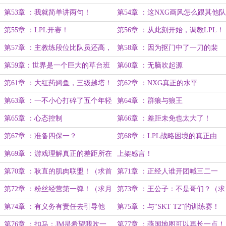
第53章 ：我就简单讲两句！
第54章 ：这NXG画风怎么跟其他队
不一样？
第55章 ：LPL开赛！
第56章 ：从此刻开始，调教LPL！
第57章 ：主教练段位比队员还高，
第58章 ：因为抠门中了一刀的裴
这合理？
乐。
第59章：世界是一个巨大的草台班
第60章 ：无脑吹起源
子！
第61章 ：大红药鳄鱼，三级越塔！
第62章 ：NXG真正的水平
第63章 ：一不小心打碎了五个年轻
第64章 ：群狼与狼王
人的电竞梦
第65章 ：心态控制
第66章 ：差距未免也太大了！
第67章 ：准备四保一？
第68章 ：LPL战略困境的真正由
来！
第69章 ：游戏理解真正的差距所在
上架感言！
第70章 ：耿直的肌肉联盟！（求首
第71章 ：正经人谁开团喊三二一
订）
啊！
第72章 ：粉丝经营第一弹！（求月
第73章 ：王公子：不是哥们？（求
票）
月票）
第74章 ：有义务有责任去引导他
第75章 ：与“SKT T2”的训练赛！
们！（求月票）
（求月票）
第76章 ：扣马：JM是希望我吹一
第77章 ：燕国地图可以再长一点！