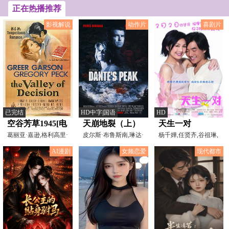
正在热播推荐
影视解说
动作片
喜剧片
已完结
HD中字|国语
HD
空谷芳草1945[电
天崩地裂（上）
天生一对
影解说]
葛丽亚·嘉逊,格利高里·
皮尔斯·布鲁斯南,琳达·
杨千嬅,任贤齐,谷祖琳,
派克,唐纳德·克里
汉密尔顿,杰米·芮
贾思乐,郭涛,邬玉君,
AI漫剧
女频恋爱
现代都市