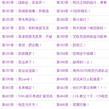
胜！！
机！
第381章 ：战歌起，盲选开！
第382章 ：绝活之间的战斗，赛事
再上一层楼！
第383章 ：英雄新画像，炸裂选
第384章 :S3冠军锤石！
人！
第385章 ：莽夫再进化！
第386章 ：将计就计！
第387章 ：宣告：有时就挺无语
第388章 ：风中残烛？峰回路转！
的。
第389章 ：莫道前路无胜算，不破
第390章 ：艾欧尼亚杯收益与延伸
终焉誓不还！！
产品！
第391章 ：拿捏，肥企鹅！
第392章 ：奶茶江！
第393章 ：奶茶魄罗！
第394章 ：哎哟还不错哦！
第395章 ：亚运来了！
第396章 ：缺席的一人！
第397章 ：亚运会选拔！
第398章 ：德州AD与电竞代表队总
负责人
第399章 ：禁yan令！
第400章 ：试试末日人机难度？
第401章 ：名单确定！
第402章 ：你们不要过来啊！！！
第403章 ：NXG就不考虑扩展些其
第404章 ：LOL教父？不，CN电竞
他项目？
教父！
第405章 ：电竞与乒乓！
第406章 ：星耀巴黎！