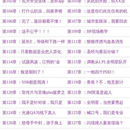
明星吧！
第102章 ：先天带货圣体，反诈app
第103章 ：从此刻开始，你XX没
记得下！
了！
第104章 ：打什么职业，回家养猪
第105章 ：这是你们此生仅有的机
去吧！
会！
第106章 ：完了，题目都看不懂！
第107章 ：城市套路深，我要回农
村！
第108章 ：这不公平！！！
第109章 ：BP现场教学
第110章 ：延长E，等级和下路一样
第111章 ：狠狠俘虏与血条消失
的中单？
术！
第112章：只看数据是会把人异化
第113章 ：圣经与赛后分锅？
掉的！
第114章 ：试题风波，江明的“金
第115章 ：调教从LPL全明星队开
身”
始！
第116章：叛逆期到了！
第117章 ：一炮四个PDD！
第118章 ：SSR都是我滴！
第119章 ：香蕉？不，电竞新计
划！
第120章 ：宣传片与至臻plus版梦之
第121章 ：JM简直是超人
队！
第122章 ：我不是针对谁，我只是
第123章 ：全明星，当然要秀起
想说对面都是垃圾！
来！
第124章 ：光速QA与线下真人
第125章 ：喊口号，我们是专业
PK？
滴！
第126章 ：慈母手中剑，游子身上
第127章 ：闪现撞人案发现场？