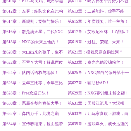
NXG？
NXG的每一天！
第610章 ：EDG与肉鸡，城市争霸
第611章 ：噶的伟出个打野刀不就
版艾欧尼亚杯？
行了？
第612章 ：左雾：蛇队文化在此构
第613章 ：二弟能抖，你手不能
建！
抖。
第614章 ：新规则：竞技与快乐！
第615章 ：年度颁奖，唯一主角！
第616章 ：散是满天星，二代NXG
第617章 ：艾欧尼亚杯，LZ战队？
落幕！
第618章 ：NXG的未来是他的！
第619章 ：过往、荣耀、未来！
第620章 ：大山出来的孩子，生不
第621章：摸着恶霸企鹅过河？
出狭隘的胸襟！
第622章 ：不亏？大亏！解说席位
第623章 ：秦光光他没骗粉丝！
上的改变！
第624章 ：队内话语权与地位！
第625章 ：NXG黑白的编外第十一
人！
第626章 ：去年三比零，今年三比
第627章 ：辅助秒AD！
一，明年……
第628章 ：Free欢迎归队！
第629章 ：NXG赛训组未解之谜！
第630章 ：恶霸企鹅的宣传大手！
第631章 ：国服江流儿？大汉棋
圣！
第632章 ：弈路万千，此境之巅
第633章 ：让玩家喜欢上游戏，而
非教他们玩游戏！
第634章 ：宣传赛结束，拉面熊带
第635章 ：游戏爆火，成长迅速的