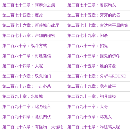
第二百七十二章：阿泰尔之痕
第二百七十三章：誓摸狗头
第二百七十四章：魔改
第二百七十五章：牙牙的武器
第二百七十六章：新芽城市政厅
第二百七十七章：古达密平原的第
一夜
第二百七十八章：卢娜的秘密
第二百七十九章：闲谈
第二百八十章：战斗方式
第二百八十一章：招鬼
第二百八十二章：封建迷信
第二百八十三章：撞鬼的伊冬
第二百八十四章：人呢
第二百八十五章：谁的算盘
第二百八十六章：双鬼拍门
第二百八十七章：分析与ROUND
THREE
第二百八十八章：一击必杀
第二百八十九章：我有故事
第二百九十章：水银城
第二百九十一章：初具规模
第二百九十二章：此乃谎言
第二百九十三章：大哥
第二百九十四章：危机四伏
第二百九十五章：坏兆头
第二百九十六章：有怪物，大怪物
第二百九十七章：咋还骂人呢