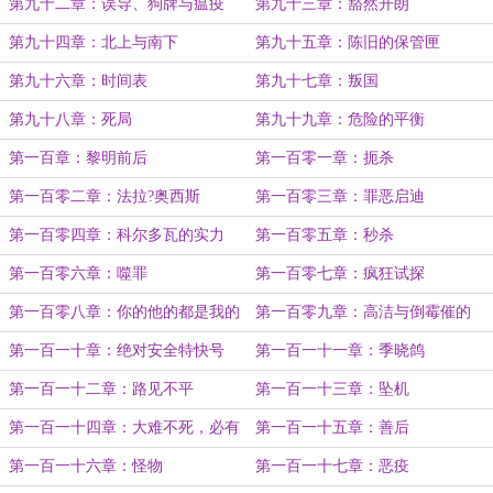
第九十二章：误导、狗牌与瘟疫
第九十三章：豁然开朗
第九十四章：北上与南下
第九十五章：陈旧的保管匣
第九十六章：时间表
第九十七章：叛国
第九十八章：死局
第九十九章：危险的平衡
第一百章：黎明前后
第一百零一章：扼杀
第一百零二章：法拉?奥西斯
第一百零三章：罪恶启迪
第一百零四章：科尔多瓦的实力
第一百零五章：秒杀
第一百零六章：噬罪
第一百零七章：疯狂试探
第一百零八章：你的他的都是我的
第一百零九章：高洁与倒霉催的
第一百一十章：绝对安全特快号
第一百一十一章：季晓鸽
第一百一十二章：路见不平
第一百一十三章：坠机
第一百一十四章：大难不死，必有
第一百一十五章：善后
后坑
第一百一十六章：怪物
第一百一十七章：恶疫