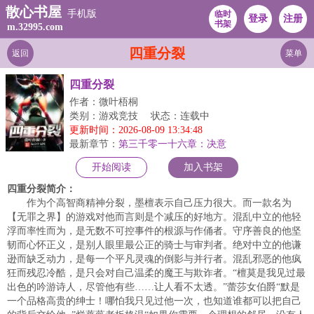
散心书屋
手机版
临时
登录
注册
书架
m.32995.com
四重分裂
返回
菜单
四重分裂
作者：微叶梧桐
类别：游戏竞技
状态：连载中
更新时间：2026-08-09 13:34:48
最新章节：
第三千零一十六章：决意
开始阅读
加入书架
四重分裂简介：
作为个高智商精神分裂，墨檀表示自己压力很大。而一款名为
【无罪之界】的游戏对他而言则是个减压的好地方。混乱中立的他轻
浮而率性而为，是无数不可控事件的根源与作俑者。守序善良的他坚
韧而心怀正义，是别人眼里最公正的骑士与审判者。绝对中立的他谦
逊而缺乏动力，是每一个平凡灵魂的倒影与并行者。混乱邪恶的他疯
狂而残忍冷酷，是只会对自己温柔的魔王与欺诈者。“檀莫是我见过最
出色的吟游诗人，尽管他有些……让人看不太透。”蕾莎女伯爵“默是
一个品格高贵的绅士！哪怕我只见过他一次，也知道谁都可以把自己