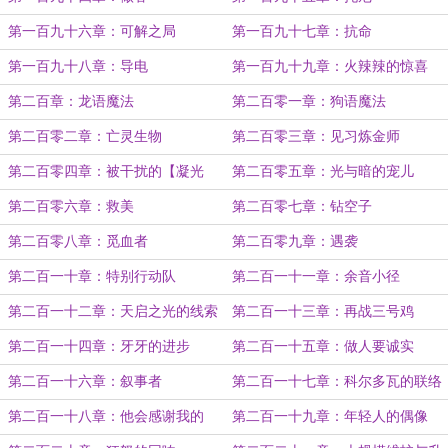
第一百九十六章：可解之局
第一百九十七章：抗命
第一百九十八章：导电
第一百九十九章：火辣辣的惊喜
第二百章：龙语魔法
第二百零一章：狗语魔法
第二百零二章：亡灵生物
第二百零三章：见习炼金师
第二百零四章：被干扰的【凝光
第二百零五章：光与暗的宠儿
术】
第二百零六章：救美
第二百零七章：钻空子
第二百零八章：觅血者
第二百零九章：遇袭
第二百一十章：特别行动队
第二百一十一章：余音小径
第二百一十二章：天启之光的线索
第二百一十三章：再战三号鸡
第二百一十四章：牙牙的进步
第二百一十五章：做人要诚实
第二百一十六章：叙事者
第二百一十七章：科尔多瓦的联络
第二百一十八章：他会感谢我的
第二百一十九章：年轻人的偶像