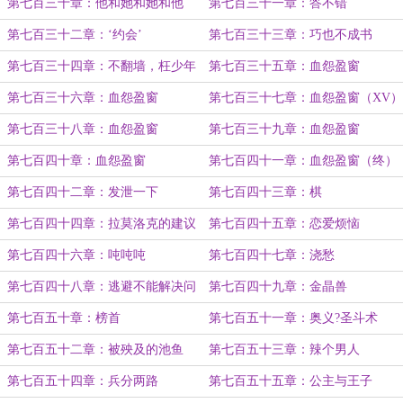
第七百三十章：他和她和她和他
第七百三十一章：答不错
第七百三十二章：‘约会’
第七百三十三章：巧也不成书
第七百三十四章：不翻墙，枉少年
第七百三十五章：血怨盈窗
（XIII）
第七百三十六章：血怨盈窗
第七百三十七章：血怨盈窗（XV）
（XIV）
第七百三十八章：血怨盈窗
第七百三十九章：血怨盈窗
（XVI）
（XVII）
第七百四十章：血怨盈窗
第七百四十一章：血怨盈窗（终）
（XVIII）
第七百四十二章：发泄一下
第七百四十三章：棋
第七百四十四章：拉莫洛克的建议
第七百四十五章：恋爱烦恼
第七百四十六章：吨吨吨
第七百四十七章：浇愁
第七百四十八章：逃避不能解决问
第七百四十九章：金晶兽
题
第七百五十章：榜首
第七百五十一章：奥义?圣斗术
第七百五十二章：被殃及的池鱼
第七百五十三章：辣个男人
第七百五十四章：兵分两路
第七百五十五章：公主与王子