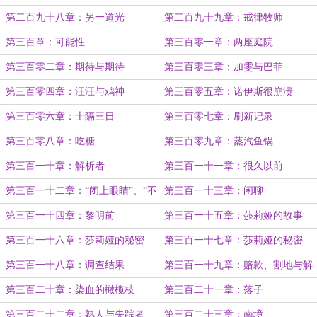
第二百九十八章：另一道光
第二百九十九章：戒律牧师
第三百章：可能性
第三百零一章：两座庭院
第三百零二章：期待与期待
第三百零三章：加雯与巴菲
第三百零四章：汪汪与鸡神
第三百零五章：诺伊斯很崩溃
第三百零六章：士隔三日
第三百零七章：刷新记录
第三百零八章：吃糖
第三百零九章：蒸汽鱼锅
第三百一十章：解析者
第三百一十一章：很久以前
第三百一十二章：“闭上眼睛”、“不
第三百一十三章：闲聊
要！”
第三百一十四章：黎明前
第三百一十五章：莎莉娅的故事
第三百一十六章：莎莉娅的秘密
第三百一十七章：莎莉娅的秘密
（II）
第三百一十八章：调查结果
第三百一十九章：赔款、割地与解
禁
第三百二十章：染血的橄榄枝
第三百二十一章：落子
第三百二十二章：熟人与失踪者
第三百二十三章：南境