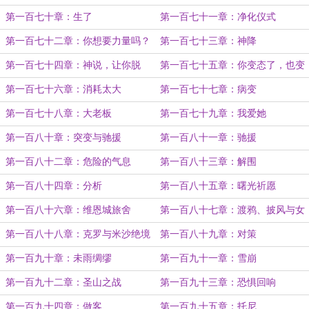
第一百七十章：生了
第一百七十一章：净化仪式
第一百七十二章：你想要力量吗？
第一百七十三章：神降
第一百七十四章：神说，让你脱
第一百七十五章：你变态了，也变
强了
第一百七十六章：消耗太大
第一百七十七章：病变
第一百七十八章：大老板
第一百七十九章：我爱她
第一百八十章：突变与驰援
第一百八十一章：驰援
第一百八十二章：危险的气息
第一百八十三章：解围
第一百八十四章：分析
第一百八十五章：曙光祈愿
第一百八十六章：维恩城旅舍
第一百八十七章：渡鸦、披风与女
武神
第一百八十八章：克罗与米沙绝境
第一百八十九章：对策
第一百九十章：未雨绸缪
第一百九十一章：雪崩
第一百九十二章：圣山之战
第一百九十三章：恐惧回响
第一百九十四章：做客
第一百九十五章：托尼