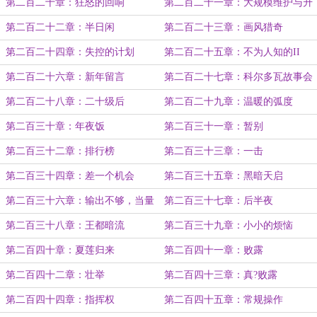
第二百二十章：狂怒的回响
第二百二十一章：大规模维护与升
级
第二百二十二章：半日闲
第二百二十三章：画风猎奇
第二百二十四章：失控的计划
第二百二十五章：不为人知的II
第二百二十六章：新年留言
第二百二十七章：科尔多瓦故事会
第二百二十八章：二十级后
第二百二十九章：温暖的弧度
第二百三十章：年夜饭
第二百三十一章：暂别
第二百三十二章：排行榜
第二百三十三章：一击
第二百三十四章：差一个机会
第二百三十五章：黑暗天启
第二百三十六章：输出不够，当量
第二百三十七章：后半夜
来凑
第二百三十八章：王都暗流
第二百三十九章：小小的烦恼
第二百四十章：夏莲归来
第二百四十一章：败露
第二百四十二章：壮举
第二百四十三章：真?败露
第二百四十四章：指挥权
第二百四十五章：常规操作