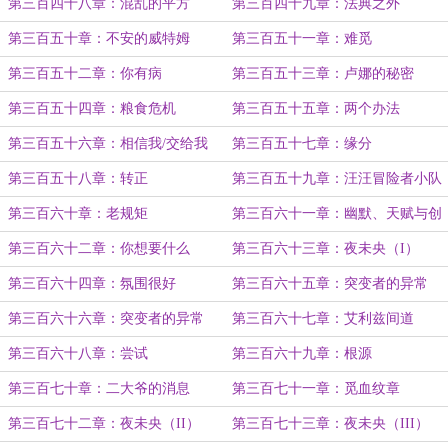
第三百四十八章：混乱的平方
第三百四十九章：法典之外
（II）
第三百五十章：不安的威特姆
第三百五十一章：难觅
第三百五十二章：你有病
第三百五十三章：卢娜的秘密
（II）
第三百五十四章：粮食危机
第三百五十五章：两个办法
第三百五十六章：相信我/交给我
第三百五十七章：缘分
第三百五十八章：转正
第三百五十九章：汪汪冒险者小队
第三百六十章：老规矩
第三百六十一章：幽默、天赋与创
造力
第三百六十二章：你想要什么
第三百六十三章：夜未央（I）
第三百六十四章：氛围很好
第三百六十五章：突变者的异常
（I）
第三百六十六章：突变者的异常
第三百六十七章：艾利兹间道
（II）
第三百六十八章：尝试
第三百六十九章：根源
第三百七十章：二大爷的消息
第三百七十一章：觅血纹章
第三百七十二章：夜未央（II）
第三百七十三章：夜未央（III）