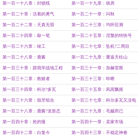
第一百一十八章：封锁线
第一百一十九章：病房
第一百二十章：活着的勇气
第一百二十一章：问秋
第一百二十二章：天真无瑕
第一百二十三章：均怀叵测
第一百二十四章：敲一笔
第一百二十五章：涅槃的特快号
第一百二十六章：竣工
第一百二十七章：坠机?二周目
第一百二十八章：鹿酱
第一百二十九章：重返天柱山
第一百三十章：跟我学战地工程
第一百三十一章：加赫雷斯
吧！
第一百三十二章：救赎者
第一百三十三章：咔嚓
第一百三十四章：科尔?多瓦
第一百三十五章：风雨飘摇
第一百三十六章：假牙组合
第一百三十七章：科尔多瓦又没电
了
第一百三十八章：鹿酱?龙形态
第一百三十九章：毛贼而已
第一百四十章：抢的慢
第一百四十一章：卖家市场
第一百四十二章：白复今
第一百四十三章：不稳定神眷