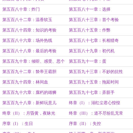
第五百八十章：炸门
第五百八十一章：选择
第五百八十二章：温香软玉
第五百八十三章：首个考验
第五百八十四章：知识的考验
第五百八十五章：作弊
第五百八十六章：场外热线
第五百八十七章：长相猎奇
第五百八十八章：最后的考验
第五百八十九章：初代机
第五百九十章：倾听、感受、思个
第五百九十一章：蛋
球的考
第五百九十二章：褺帝王霸胆
第五百九十三章：不妙的抗性
第五百九十四章：林间血
第五百九十五章：拖延时间
第五百九十六章：腐朽的雄狮
第五百九十七章：弄脏手
第五百九十八章：新鲜玩意儿
终章（I）：溺红尘君心惶惶
终章（II）：月昏黄，夜昧光
终章（III）：道不尽纷乱无常
序章（I）：生日
序章（II）：失控