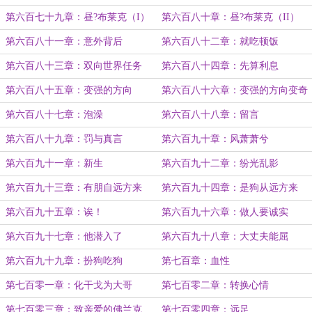
第六百七十九章：昼?布莱克（I）
第六百八十章：昼?布莱克（II）
第六百八十一章：意外背后
第六百八十二章：就吃顿饭
第六百八十三章：双向世界任务
第六百八十四章：先算利息
第六百八十五章：变强的方向
第六百八十六章：变强的方向变奇
怪了
第六百八十七章：泡澡
第六百八十八章：留言
第六百八十九章：罚与真言
第六百九十章：风萧萧兮
第六百九十一章：新生
第六百九十二章：纷光乱影
第六百九十三章：有朋自远方来
第六百九十四章：是狗从远方来
第六百九十五章：诶！
第六百九十六章：做人要诚实
（II）
第六百九十七章：他潜入了
第六百九十八章：大丈夫能屈
第六百九十九章：扮狗吃狗
第七百章：血性
第七百零一章：化干戈为大哥
第七百零二章：转换心情
第七百零三章：致亲爱的佛兰克
第七百零四章：远足