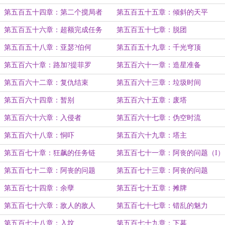
第五百五十四章：第二个搅局者
第五百五十五章：倾斜的天平
第五百五十六章：超额完成任务
第五百五十七章：脱团
第五百五十八章：亚瑟?伯何
第五百五十九章：千光穹顶
第五百六十章：路加?提菲罗
第五百六十一章：造星准备
第五百六十二章：复仇结束
第五百六十三章：垃圾时间
第五百六十四章：暂别
第五百六十五章：废塔
第五百六十六章：入侵者
第五百六十七章：伪空时流
第五百六十八章：恫吓
第五百六十九章：塔主
第五百七十章：狂飙的任务链
第五百七十一章：阿丧的问题（I）
第五百七十二章：阿丧的问题
第五百七十三章：阿丧的问题
（II）
（III）
第五百七十四章：余孽
第五百七十五章：摊牌
第五百七十六章：敌人的敌人
第五百七十七章：错乱的魅力
第五百七十八章：入坟
第五百七十九章：下墓