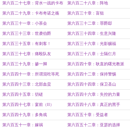
第六百二十七章：背水一战的卡布
第六百二十八章：阵地
奇诺
第六百二十九章：卡布奇诺之殇
第六百三十章：盲狙
第六百三十一章：小茶会
第六百三十二章：罪爵邸
第六百三十三章：世袭伯爵
第六百三十四章：生意兴隆
第六百三十五章：有刺客！
第六百三十六章：光影赐福
第六百三十七章：痛殴队友
第六百三十八章：士隔仨月
第六百三十九章：掺一脚
第六百四十章：耿直的曙光教派
第六百四十一章：所谓混吃等死
第六百四十二章：保持警惕
第六百四十三章：北部血蛮
第六百四十四章：保卫圣山
第六百四十五章：切磋
第六百四十六章：失控的力量
第六百四十七章：宴前（II）
第六百四十八章：真正的黑手
第六百四十九章：多角戏
第六百五十章：受益者
第六百五十一章：嫁祸
第六百五十二章：亚瑟的选择