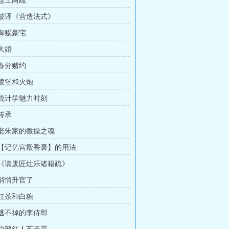
 连上两疏
章 破译《营造法式》
 御赐豪宅
 大婚
 春分赌约
 棱堡和火炮
章 统计学魅力时刻
 传承
章 老朱家的微操之魂
章 【记忆宫殿香囊】的用法
章 《请废匠灶乐诸籍疏》
 悄悄升官了
 红茶和白糖
章 逃不掉的李侍郎