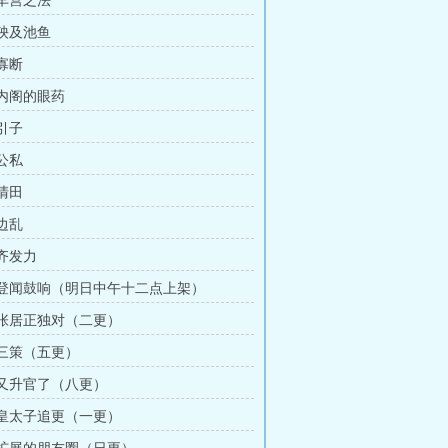
 车营之法
 殃及池鱼
 寡断
 内阁的眼药
 引子
 公私
 清田
 边乱
 齐发力
章 登闻鼓响（明日中午十二点上架）
章 张居正独对（二更）
 三策（五更）
章 又升官了（八更）
章 皇太子追更（一更）