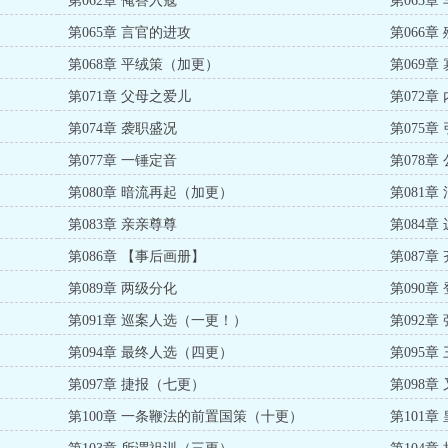
第062章 俺答入寇
第063章
第065章 言官的进攻
第066章
第068章 平绒策（加更）
第069章
第071章 父母之爱儿
第072章
第074章 袭职盛况
第075章
第077章 一锤定音
第078章
第080章 暗流再起（加更）
第081章
第083章 亲亲尊尊
第084章
第086章 【事后画册】
第087章
第089章 两级分化
第090
第091章 巡案人选（一更！）
第092
第094章 最终人选（四更）
第095章
第097章 捷报（七更）
第098
第100章 一条鞭法的前置国策（十更）
第101