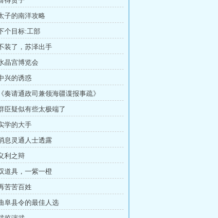
 喜得贵子
章 太子的南洋攻略
 下个目标:工部
章 不装了，苏泽出手
 水晶宫博览会
 中兴的诱惑
章 《奏请通政司兼领海疆谍报事疏》
章 群臣疑似有些太极端了
 实学的大手
章 消息灵通人士透露
 义利之辩
章 双道具，一紫一橙
 再苦苦百姓
章 曲阜县令的最佳人选