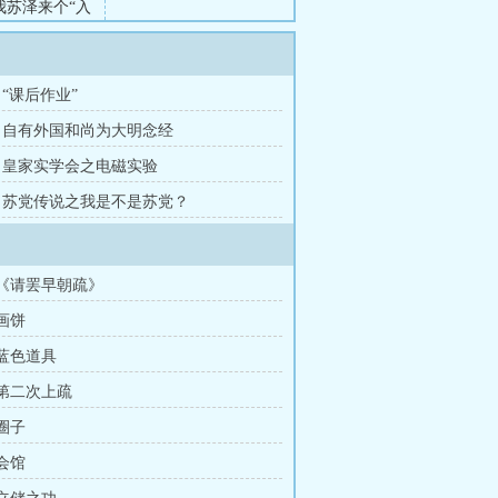
苏泽来个“入
了，先从不上
章 “课后作业”
6章 自有外国和尚为大明念经
3章 皇家实学会之电磁实验
0章 苏党传说之我是不是苏党？
章 《请罢早朝疏》
 画饼
 蓝色道具
 第二次上疏
 圈子
 会馆