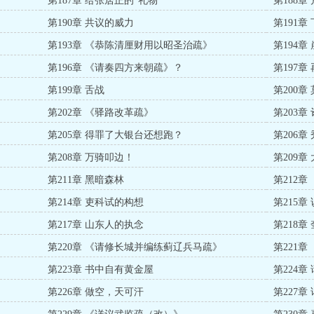
第187章 给张居正的“礼物”
第188
第190章 共议的威力
第191章
第193章 《恭陈清厘财用以昭圣治疏》
第194章
第196章 《请奏四方来朝疏》？
第197章
第199章 舌战
第200章
第202章 《驿路改革疏》
第203
第205章 得罪了大银台还想跑？
第206章
第208章 万骑叩边！
第209
第211章 黑暗森林
第212
第214章 吏科试的构想
第215章
第217章 山东人的执念
第218
第220章 《请修长城并编练蓟辽兵马疏》
第221
第223章 书中自有黄金屋
第224章
第226章 做空，天可汗
第227章