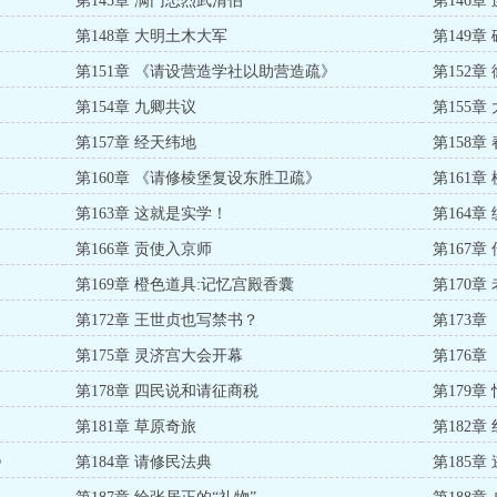
第145章 满门忠烈武清伯
第146章
第148章 大明土木大军
第149
第151章 《请设营造学社以助营造疏》
第152章
第154章 九卿共议
第155章
第157章 经天纬地
第158章
第160章 《请修棱堡复设东胜卫疏》
第161章
第163章 这就是实学！
第164
第166章 贡使入京师
第167章
第169章 橙色道具:记忆宫殿香囊
第170
第172章 王世贞也写禁书？
第173
第175章 灵济宫大会开幕
第176
第178章 四民说和请征商税
第179章
第181章 草原奇旅
第182章
》
第184章 请修民法典
第185