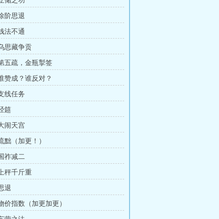
 立储之功
 徐阶思退
 钱法不通
 乌思藏争贡
章 第五疏，金瓶掣签
章 谁赞成？谁反对？
 支线任务
 经筵
 大闹天宫
章 流黜（加更！）
 国祚减二
 上秤千斤重
 思退
章 物价指数（加更加更）