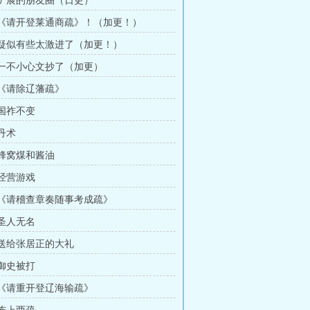
章 扩展的朋友圈（日更）
章 《请开登莱通商疏》！（加更！）
章 疑似有些太激进了（加更！）
章 一不小心文抄了（加更）
章 《请除辽藩疏》
 国祚不变
 丹术
 蜂窝煤和酱油
 经营游戏
章 《请稽查章奏随事考成疏》
 圣人无名
章 送给张居正的大礼
 御史被打
章 《请重开登辽海输疏》