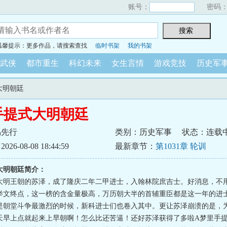
账号：
密码
温馨提示：更多作品，请搜索查找
临时书架
我的书架
武侠
都市重生
科幻未来
女生言情
游戏竞技
历史军
大明朝廷
手提式大明朝廷
鸟先行
类别：历史军事
状态：连载
6-08-08 18:44:59
最新章节：
第1031章 轮训
大明朝廷简介：
大明王朝的苏泽，成了隆庆二年二甲进士，入翰林院庶吉士。好消息，不
举文终点，这一榜的含金量极高，万历朝大半的首辅重臣都是这一年的进
是朝堂斗争最激烈的时候，新科进士们也卷入其中。更让苏泽崩溃的是，
天早上点就起来上早朝啊！怎么比还苦逼！还好苏泽获得了多啦A梦里手