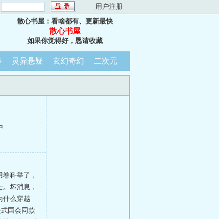
：
用户注册
散心书屋：看啥都有、更新最快
散心书屋
如果你觉得好，恳请收藏
事
灵异悬疑
玄幻奇幻
二次元
中
用卷科举了，
士。坏消息，
为什么穿越
提式国会同款