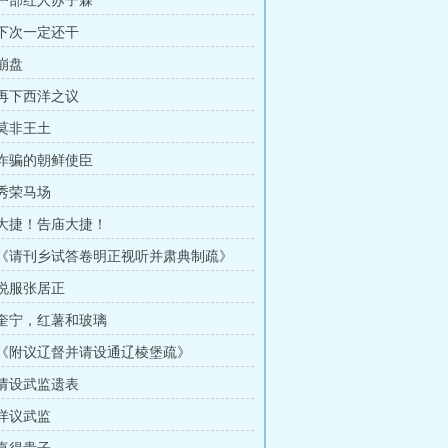
章 户部红人苏子霖
 下次一定还干
 崩盘
 再下西洋之议
 莫非王土
章 诈骗的朝鲜使臣
 秀荣马场
章 大捷！告庙大捷！
章 《请刊乡试答卷明正视听并肃典制疏》
 说服张居正
章 奎宁，红薯和玻璃
章 《附议辽督并请设通辽棱堡疏》
 请设武监遗表
 详议武监