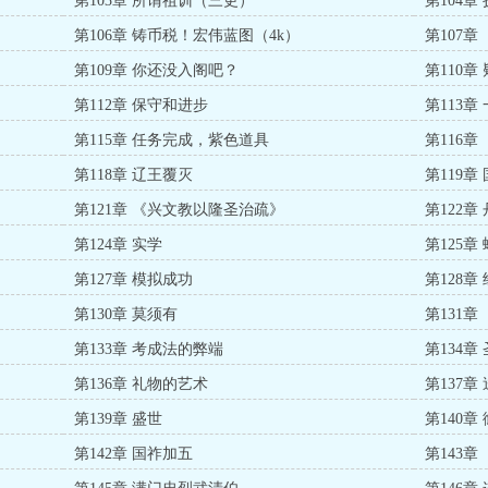
第103章 所谓祖训（三更）
第104
第106章 铸币税！宏伟蓝图（4k）
第107
第109章 你还没入阁吧？
第110
第112章 保守和进步
第113
第115章 任务完成，紫色道具
第116
第118章 辽王覆灭
第119章
第121章 《兴文教以隆圣治疏》
第122章
第124章 实学
第125章
第127章 模拟成功
第128章
第130章 莫须有
第131
第133章 考成法的弊端
第134章
第136章 礼物的艺术
第137
第139章 盛世
第140章
第142章 国祚加五
第143