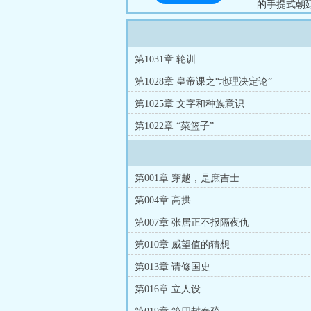
的手提式朝
朝不趋、赞
早朝开始吧，
第1031章 轮训
第1028章 皇帝课之“地理决定论”
第1025章 文字和种族意识
第1022章 “菜篮子”
第001章 穿越，是庶吉士
第004章 高拱
第007章 张居正不报隔夜仇
第010章 威望值的猜想
第013章 请修国史
第016章 立人设