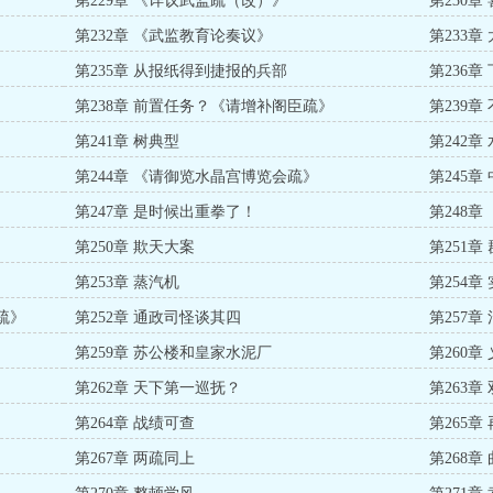
第229章 《详议武监疏（改）》
第230章
第232章 《武监教育论奏议》
第233
第235章 从报纸得到捷报的兵部
第236章
第238章 前置任务？《请增补阁臣疏》
第239
第241章 树典型
第242章
第244章 《请御览水晶宫博览会疏》
第245章
第247章 是时候出重拳了！
第248
第250章 欺天大案
第251
第253章 蒸汽机
第254章
疏》
第252章 通政司怪谈其四
第257
第259章 苏公楼和皇家水泥厂
第260章
第262章 天下第一巡抚？
第263
第264章 战绩可查
第265章
第267章 两疏同上
第268