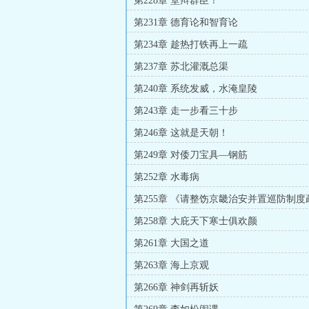
第228章 堂辩群臣！
第231章 德育论和智育论
第234章 趁热打铁再上一疏
第237章 苏北灌溉总渠
第240章 系统发威，水淹皇陵
第243章 走一步看三十步
第246章 这就是天朝！
第249章 对倭刀宝具—钢筋
第252章 水毒病
第255章 《请整饬京畿治安并置巡防制度
第258章 大庇天下寒士俱欢颜
第261章 大国之道
第263章 海上京观
第266章 神剑再斩妖