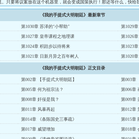
廷。只要将议案放在这个机器里，就会变成国策执行！那还等什么，快给我
拜不名、剑履上殿”的篡位三件套！什么！威望值不足？无法执行？算了算
《我的手提式大明朝廷》最新章节
天天五点钟上朝，实在是太折磨人了！...
第1030章 苏泽的“小帮助”
第1029
第1027章 皇帝课程之地理课
第102
第1024章 积跬步以待将来
第102
第1021章 日新月异之百年树人
第102
《我的手提式大明朝廷》正文目录
第002章 【手提式大明朝廷】
第003
第005章 何为祖宗法？
第006章
第008章 奸佞是我？
第009章
第011章 风暴再起
第012章
第014章 《条陈国史三事疏》
第015章
第017章 威望增加
第018章