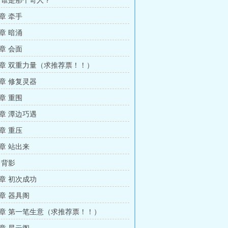
 谁是那个奇人？
章 牵手
章 暗涌
章 会面
章 双重力量（求推荐票！！）
章 修复灵器
章 重围
章 潭边巧遇
章 重压
章 站出来
 背影
章 初次成功
章 器具阁
章 第一笔生意（求推荐票！！）