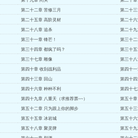
第十九章 闭关
第二十章
第二十二章 苦修三月
第二十三
第二十五章 高阶灵材
第二十六
第二十八章 追杀
第二十九
第三十一章 锋芒！
第三十二
第三十四章 都疯了吗？
第三十五
第三十七章 雕像
第三十八
第四十章 收刮战利品
第四十一
第四十三章 回山
第四十四
第四十六章 种种不利
第四十七
第四十九章 八重天（求推荐票~~）
第五十章
第五十二章 只为跟上你的脚步
第五十三
第五十五章 冰岩城
第五十六
第五十八章 聚灵牌
第五十九