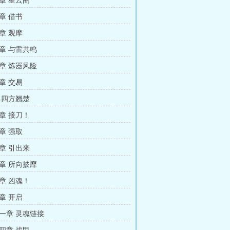
章 星云阁
章 借书
章 观摩
章 与雷共鸣
章 炼器风险
章 交易
 四方翘楚
章 接刀！
章 强取
章 引出来
章 所向披靡
章 凶魂！
章 开启
一章 灵魂链接