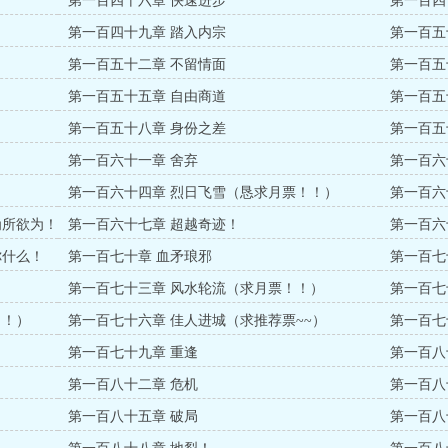
第一百四十六章 快速进步
第一百四
第一百四十九章 踏入内宗
第一百五
第一百五十二章 不留情面
第一百五
第一百五十五章 自由商道
第一百五
第一百五十八章 身份之差
第一百五
第一百六十一章 舍弃
第一百六
第一百六十四章 烈日飞雪（恳求月票！！）
第一百六
为所欲为！
第一百六十七章 超越奇迹！
第一百六
你什么！
第一百七十章 血矛琅邪
第一百七
第一百七十三章 风水轮流（求月票！！）
第一百七
！！）
第一百七十六章 佳人进城（求推荐票~~）
第一百七
第一百七十九章 重逢
第一百八
第一百八十二章 危机
第一百八
第一百八十五章 破局
第一百八