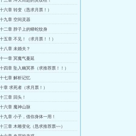
十三章 冲天而起的灵纹柱！
十六章 转变（恳求月票！）
十九章 空间灵器
十二章 脖子上的蟒蛇纹身
十五章 不见！（求月票！！）
十八章 未婚夫？
十一章 冥魔气蔓延
十四章 坠入幽冥界（求推荐票！！）
十七章 解析记忆
十章 求死者（求月票！）
十三章 回头！
十六章 魔神山脉
十九章 小子，借你身体一用！
十三章 木雕变化（恳求推荐票~~）