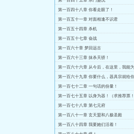
第一百四十五章 宗门盛况
第一百四十八章 你看走眼了！
第一百五十一章 对面相逢不识君
第一百五十四章 杀机
第一百五十七章 奋战
第一百六十章 梦回远古
第一百六十三章 抹杀天骄！
第一百六十六章 从今后，在这里，我能
第一百六十九章 你要什么，器具宗就给
第一百七十二章 一句话的份量！
第一百七十五章 以身为器！（求推荐票
第一百七十八章 第七元府
第一百八十一章 玄天盟和八极圣殿
第一百八十四章 我要她们活着！