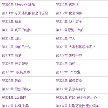
第309章 32分钟的减伤
第310章 逃跑？
第311章 今天遇到的都是什么怪
第312章 化变为你
人？
第313章 抽象
第314章 我为弃子
第315章 真正的危险
第316章原海，纯白
第317章 回归
第318章 罪人
第319章 海的另一边
第320章 大家都搁秘海呢？
第321章 白梦
第322章 醒时平静
第323章 开启智慧
第324章 新药
第325章 3级药剂师
第326章 8个职业
第327章 告白
第328章 超模装备
第329章 眼熟的熟人
第330章 告别与前行
第331章 2级铁匠
第332章 神级·完全锻造之心
第333章 神级·抽取
第334章 抽取万物附魔的词条