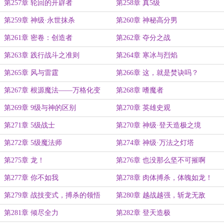
与毁灭的降临
第257章 轮回的开辟者
第258章 真5级
第259章 神级·永世抹杀
第260章 神秘高分男
第261章 密卷：创造者
第262章 夺分之战
第263章 践行战斗之准则
第264章 寒冰与烈焰
第265章 风与雷霆
第266章 这，就是焚诀吗？
第267章 根源魔法——万格化变
第268章 嗜魔者
第269章 9级与神的区别
第270章 英雄史观
第271章 5级战士
第270章 神级·登天造极之境
第272章 5级魔法师
第274章 神级·万法之灯塔
第275章 龙！
第276章 也没那么坚不可摧啊
第277章 你不如我
第278章 肉体搏杀，体魄如龙！
第279章 战技变式，搏杀的领悟
第280章 越战越强，斩龙无敌
第281章 倾尽全力
第282章 登天造极