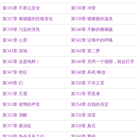
第335章 不那么安全
第336章 冲突
第337章 璐璐薇的性格变化
第338章 璐璐薇的滥杀
第339章 污染的灵性
第340章 不解的璐璐薇
第341章 心景
第342章 识海中的呼唤
第343章 深地
第344章 第二梦
第345章 这是纯粹！
第346章 关闭一个缝隙，就会打开
一个缝隙
第347章 绝症
第348章 杀死/释放
第349章 幻
第350章 不存之景
第351章 又遇
第352章 罪恶者
第353章 迷惘的声音
第354章 自我的否定
第355章 清醒
第356章 深层
第357章 最深处
第358章 真石
第359章 争夺月辰之位
第360章 萝缇