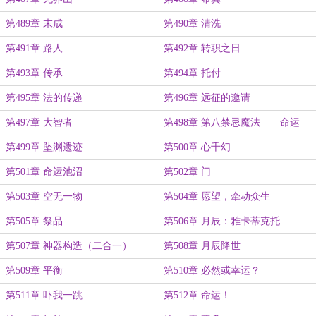
第489章 末成
第490章 清洗
第491章 路人
第492章 转职之日
第493章 传承
第494章 托付
第495章 法的传递
第496章 远征的邀请
第497章 大智者
第498章 第八禁忌魔法——命运
第499章 坠渊遗迹
第500章 心千幻
第501章 命运池沼
第502章 门
第503章 空无一物
第504章 愿望，牵动众生
第505章 祭品
第506章 月辰：雅卡蒂克托
第507章 神器构造（二合一）
第508章 月辰降世
第509章 平衡
第510章 必然或幸运？
第511章 吓我一跳
第512章 命运！