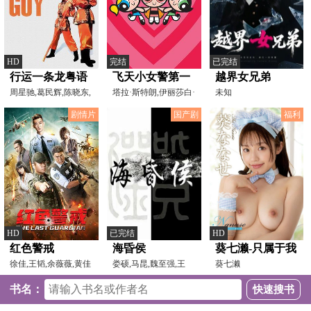
HD
完结
已完结
行运一条龙粤语
飞天小女警第一
越界女兄弟
周星驰,葛民辉,陈晓东,
季
塔拉·斯特朗,伊丽莎白·
未知
郑秀文,杨恭如,舒淇,
戴利,汤姆·凯恩
剧情片
国产剧
福利
HD
已完结
HD
红色警戒
海昏侯
葵七濑-只属于我
徐佳,王韬,余薇薇,黄佳
娄硕,马昆,魏至强,王
的可爱女仆
葵七濑
军,于杪鑫,白海龙,王
明,吴宁
书名：