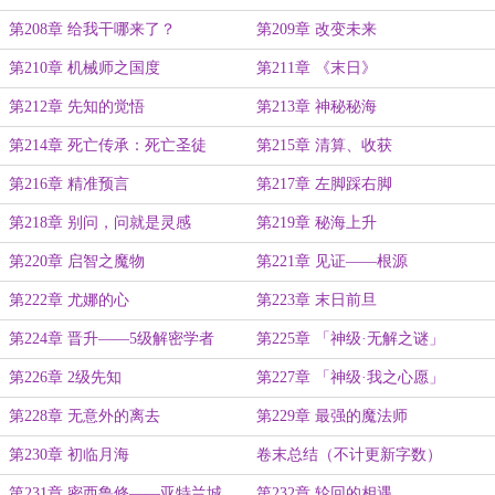
第208章 给我干哪来了？
第209章 改变未来
第210章 机械师之国度
第211章 《末日》
第212章 先知的觉悟
第213章 神秘秘海
第214章 死亡传承：死亡圣徒
第215章 清算、收获
第216章 精准预言
第217章 左脚踩右脚
第218章 别问，问就是灵感
第219章 秘海上升
第220章 启智之魔物
第221章 见证——根源
第222章 尤娜的心
第223章 末日前旦
第224章 晋升——5级解密学者
第225章 「神级·无解之谜」
第226章 2级先知
第227章 「神级·我之心愿」
第228章 无意外的离去
第229章 最强的魔法师
第230章 初临月海
卷末总结（不计更新字数）
第231章 密西鲁修——亚特兰城
第232章 轮回的相遇