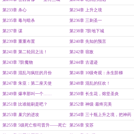
第233章 杀心
第234章 上升之境
第235章 毒与暗杀
第236章 三刺圣一
第237章 谋
第238章 7阶地下城
第239章 重重布置
第240章 先知的预言
第241章 第二轮回之法！
第242章 宿敌
第243章 7阶魔物
第244章 古遗迹
第245章 混乱与疯狂的月份
第246章 10级奇观：永生阶梯
第247章 朱亚：第二座天使
第248章 混乱的狂欢！
第249章 爆率那叫一个……
第250章 长生花，熔坚圣炎
第251章 比谁能刷是吧？
第252章 神级·最终完美
第253章 巢穴的进攻
第254章 三十瓶上升之境，把神药
喝到撑死
第255章 5级死亡祭司晋升——死亡
第256章 安苏