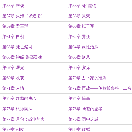
第55章 来袭
第56章 5阶魔物
第57章 火海（求追读）
第58章 巢穴
第59章 君王群
第60章 抵千军
第61章 自创
第62章 异变
第63章 死亡祭司
第64章 灵性活跃
第65章 神级·崇高灵魂
第66章 逆杀
第67章 曙光
第68章 宴席
第69章 收获
第70章 占卜家的准则
第71章 人情
第72章 再战——伊兹帕鲁特（二合
一）
第73章 超越的决心
第74章 输赢
第75章 根源魔法
第76章 陆苍的思考
第77章 月份：战争与火
第78章 圆中之城
第79章 制杖
第80章 馈赠