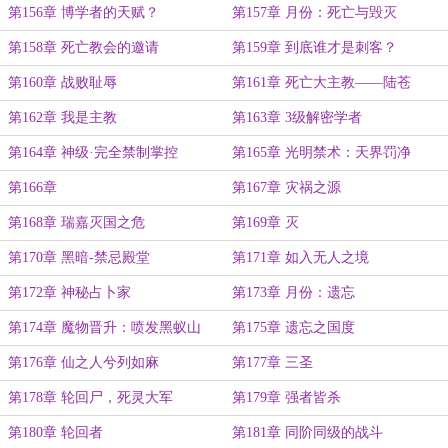
第156章 博学者的天赋？
第157章 月份：死亡与毁灭
第158章 死亡教会的邀请
第159章 到底谁才是刺客？
第160章 战败耻辱
第161章 死亡大主教——陆苍
第162章 我是主教
第163章 3级解密学者
第164章 神级·完全禁制掌控
第165章 光明禁术：天界罚净
第166章
第167章 灾祸之源
第168章 瑞嘉灭国之危
第169章 灭
第170章 黑暗-禁忌殿堂
第171章 如入无人之境
第172章 神秘占卜家
第173章 月份：遗忘
第174章 魔物晋升：喷发黑蚁山
第175章 遗忘之国度
第176章 仙之人兮列如麻
第177章 三圣
第178章 轮回尸，死灵大军
第179章 强者皆杀
第180章 轮回者
第181章 同阶同级的战斗