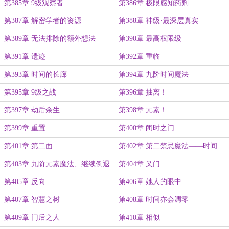
第385章 9级观察者
第386章 极限感知药剂
第387章 解密学者的资源
第388章 神级·最深层真实
第389章 无法排除的额外想法
第390章 最高权限级
第391章 遗迹
第392章 重临
第393章 时间的长廊
第394章 九阶时间魔法
第395章 9级之战
第396章 抽离！
第397章 劫后余生
第398章 元素！
第399章 重置
第400章 闭时之门
第401章 第二面
第402章 第二禁忌魔法——时间
第403章 九阶元素魔法、继续倒退
第404章 又门
的时空
第405章 反向
第406章 她人的眼中
第407章 智慧之树
第408章 时间亦会凋零
第409章 门后之人
第410章 相似