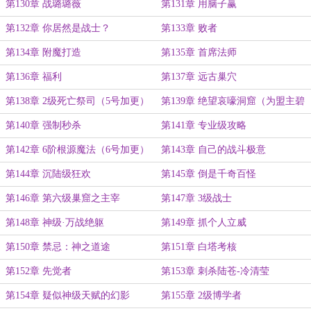
第130章 战璐璐薇
第131章 用脑子赢
第132章 你居然是战士？
第133章 败者
第134章 附魔打造
第135章 首席法师
第136章 福利
第137章 远古巢穴
第138章 2级死亡祭司（5号加更）
第139章 绝望哀嚎洞窟（为盟主碧
夜加更）
第140章 强制秒杀
第141章 专业级攻略
第142章 6阶根源魔法（6号加更）
第143章 自己的战斗极意
第144章 沉陆级狂欢
第145章 倒是千奇百怪
第146章 第六级巢窟之主宰
第147章 3级战士
第148章 神级·万战绝躯
第149章 抓个人立威
第150章 禁忌：神之道途
第151章 白塔考核
第152章 先觉者
第153章 刺杀陆苍-冷清莹
第154章 疑似神级天赋的幻影
第155章 2级博学者