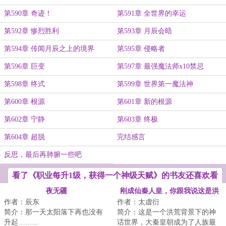
第590章 奇迹！
第591章 全世界的幸运
第592章 惨烈胜利
第593章 月辰会晤
第594章 传闻月辰之上的境界
第595章 侵略者
第596章 巨变
第597章 最强魔法师x10禁忌
第598章 终式
第599章 世界第一魔法神
第600章 根源
第601章 新的根源
第602章 宁静
第603章 终极
第604章 超脱
完结感言
反思，最后再肺腑一些吧
看了《职业每升1级，获得一个神级天赋》的书友还喜欢看
夜无疆
刚成仙秦人皇，你跟我说这是洪
作者：辰东
作者：太虚衍
荒
简介：那一天太阳落下再也没有
简介：这是一个洪荒背景下的神
升起……...
话世界，大秦皇朝成为了人族最