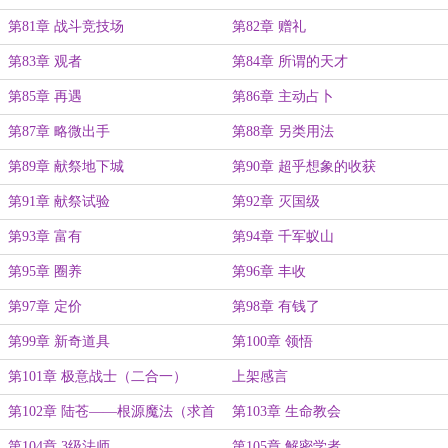
第81章 战斗竞技场
第82章 赠礼
第83章 观者
第84章 所谓的天才
第85章 再遇
第86章 主动占卜
第87章 略微出手
第88章 另类用法
第89章 献祭地下城
第90章 超乎想象的收获
第91章 献祭试验
第92章 灭国级
第93章 富有
第94章 千军蚁山
第95章 圈养
第96章 丰收
第97章 定价
第98章 有钱了
第99章 新奇道具
第100章 领悟
第101章 极意战士（二合一）
上架感言
第102章 陆苍——根源魔法（求首
第103章 生命教会
订求月票）
第104章 3级法师
第105章 解密学者