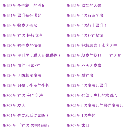
第182章 争夺轮回的胜负
第183章 遗忘的因果
第184章 晋升条件满足
第185章 4级解密学者
第186章 蜕皮之蔷薇
第187章 4级战士晋升！
第188章 神级·悟境觉意
第189章 4级死亡祭司
第190章 被夺皮的傀儡
第191章 拯救瑞嘉于水火之中
第192章 里世界，猎人还是猎物？
第193章 剥皮与换形——神之局
第194章 血红·月辰·神
第195章 不灭之皮囊
第196章 四阶根源魔法
第197章 弑神者
第198章 月份：生命与生长
第199章 4级魔法师晋升
第200章 神级·完全之法
第201章 仰望，失却的求道心
第202章 友人
第203章 8级魔法师与最强魔法师
第204章 你要和我结婚吗？
第205章 1级先知
第206章 「神级·未来预演」
第207章 末日