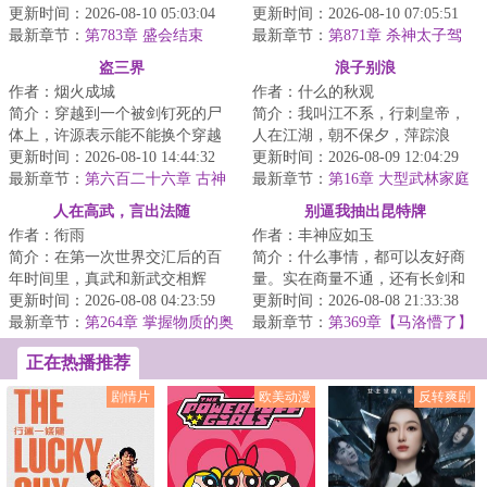
更新时间：2026-08-10 05:03:04
后一个气运之朝！凡人在这个世
更新时间：2026-08-10 07:05:51
最新章节：
第783章 盛会结束
界，微不足道，...
最新章节：
第871章 杀神太子驾
到，桑海城全员跪了
盗三界
浪子别浪
作者：烟火成城
作者：什么的秋观
简介：穿越到一个被剑钉死的尸
简介：我叫江不系，行刺皇帝，
体上，许源表示能不能换个穿越
人在江湖，朝不保夕，萍踪浪
对象，否则自己一附身就又又又
更新时间：2026-08-10 14:44:32
迹。他们都管我叫浪子，最开始
更新时间：2026-08-09 12:04:29
死了。面对这位...
最新章节：
第六百二十六章 古神
我以为是因我飘零...
最新章节：
第16章 大型武林家庭
之体
伦理剧
人在高武，言出法随
别逼我抽出昆特牌
作者：衔雨
作者：丰神应如玉
简介：在第一次世界交汇后的百
简介：什么事情，都可以友好商
年时间里，真武和新武交相辉
量。实在商量不通，还有长剑和
映，异界的神灵和现界的强人层
更新时间：2026-08-08 04:23:59
魔杖。我只强调一点：别逼我抽
更新时间：2026-08-08 21:33:38
出不穷。“就比如...
最新章节：
第264章 掌握物质的奥
出昆特牌。·在...
最新章节：
第369章【马洛懵了】
秘
正在热播推荐
剧情片
欧美动漫
反转爽剧