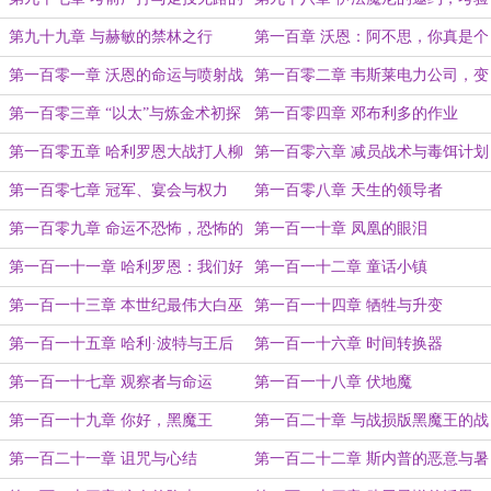
双胞胎
和培养
第九十九章 与赫敏的禁林之行
第一百章 沃恩：阿不思，你真是个
魔鬼！
第一百零一章 沃恩的命运与喷射战
第一百零二章 韦斯莱电力公司，变
士罗恩
革自此开始
第一百零三章 “以太”与炼金术初探
第一百零四章 邓布利多的作业
第一百零五章 哈利罗恩大战打人柳
第一百零六章 减员战术与毒饵计划
第一百零七章 冠军、宴会与权力
第一百零八章 天生的领导者
第一百零九章 命运不恐怖，恐怖的
第一百一十章 凤凰的眼泪
是未知
第一百一十一章 哈利罗恩：我们好
第一百一十二章 童话小镇
像没什么用？
第一百一十三章 本世纪最伟大白巫
第一百一十四章 牺牲与升变
师的含金量
第一百一十五章 哈利·波特与王后
第一百一十六章 时间转换器
第一百一十七章 观察者与命运
第一百一十八章 伏地魔
第一百一十九章 你好，黑魔王
第一百二十章 与战损版黑魔王的战
斗
第一百二十一章 诅咒与心结
第一百二十二章 斯内普的恶意与暑