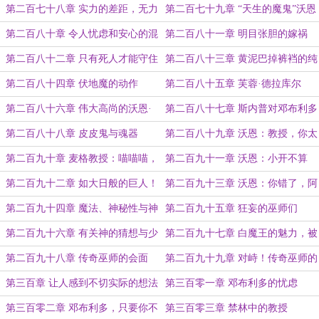
恩
第二百七十八章 实力的差距，无力
第二百七十九章 “天生的魔鬼”沃恩
与绝望
·韦斯莱
第二百八十章 令人忧虑和安心的混
第二百八十一章 明目张胆的嫁祸
乱
第二百八十二章 只有死人才能守住
第二百八十三章 黄泥巴掉裤裆的纯
秘密
血们
第二百八十四章 伏地魔的动作
第二百八十五章 芙蓉·德拉库尔
第二百八十六章 伟大高尚的沃恩·
第二百八十七章 斯内普对邓布利多
韦斯莱
的不满
第二百八十八章 皮皮鬼与魂器
第二百八十九章 沃恩：教授，你太
爱哈利了！
第二百九十章 麦格教授：喵喵喵，
第二百九十一章 沃恩：小开不算
你说沃恩在干什么？
开！加点！
第二百九十二章 如大日般的巨人！
第二百九十三章 沃恩：你错了，阿
不思！
第二百九十四章 魔法、神秘性与神
第二百九十五章 狂妄的巫师们
第二百九十六章 有关神的猜想与少
第二百九十七章 白魔王的魅力，被
女的心
神化的邓布利多！
第二百九十八章 传奇巫师的会面
第二百九十九章 对峙！传奇巫师的
仇恨！
第三百章 让人感到不切实际的想法
第三百零一章 邓布利多的忧虑
第三百零二章 邓布利多，只要你不
第三百零三章 禁林中的教授