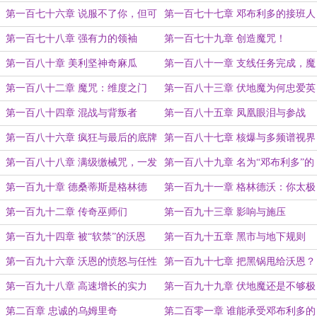
女性的卢平
起
第一百七十六章 说服不了你，但可
第一百七十七章 邓布利多的接班人
以打死你
第一百七十八章 强有力的领袖
第一百七十九章 创造魔咒！
第一百八十章 美利坚神奇麻瓜
第一百八十一章 支线任务完成，魔
咒开发模块！
第一百八十二章 魔咒：维度之门
第一百八十三章 伏地魔为何忠爱英
格兰？
第一百八十四章 混战与背叛者
第一百八十五章 凤凰眼泪与参战
第一百八十六章 疯狂与最后的底牌
第一百八十七章 核爆与多频谱视界
咒
第一百八十八章 满级缴械咒，一发
第一百八十九章 名为“邓布利多”的
全秒！
阴影
第一百九十章 德桑蒂斯是格林德
第一百九十一章 格林德沃：你太极
沃？
端了！
第一百九十二章 传奇巫师们
第一百九十三章 影响与施压
第一百九十四章 被“软禁”的沃恩
第一百九十五章 黑市与地下规则
第一百九十六章 沃恩的愤怒与任性
第一百九十七章 把黑锅甩给沃恩？
第一百九十八章 高速增长的实力
第一百九十九章 伏地魔还是不够极
端啊
第二百章 忠诚的乌姆里奇
第二百零一章 谁能承受邓布利多的