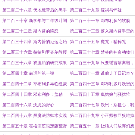
多
第二百二十八章 伏地魔背后的黑手
第二百二十九章 嫁祸与怀疑
第二百三十章 新学年与二年级计划
第二百三十一章 邓布利多的软肋
第二百三十二章 斯内普的愤怒
第二百三十三章 落入斯内普手里的
魂器
第二百三十四章 斯内普的厄运之始
第二百三十五章 魔咒：精粹咒
第二百三十六章 赫敏和罗齐尔教授
第二百三十七章 禁林的神奇动物们
第二百三十八章 双胞胎的研究成果
第二百三十九章 只要谣言够离谱，
就没人会相信
第二百四十章 命运的第一弹
第二百四十一章 谁偷走了日记本？
第二百四十二章 邓布利多再临纽蒙
第二百四十三章 邓布利多对沃恩的
迦德
恶念
第二百四十四章 邓布利多：盖勒
第二百四十五章 疯姑娘与骚扰牤
特，我需要你帮我！
第二百四十六章 沃恩的野心
第二百四十七章 沃恩：别担心，我
保证你们能活着！
第二百四十八章 黑魔法防御术实践
第二百四十九章 小巫师被巨狼吃掉
课
啦
第二百五十章 霍格沃茨限定版荒野
第二百五十一章 让狼人们放弃幻想