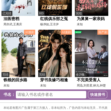
已完结
HD
完结
法医密档
红线俱乐部之冤
为舅舅一家亲妈
周亦武,王勇庆
家路窄
杨净如,王泫伊
自断后路
未知
AI漫剧
AI漫剧
国产剧
完结
完结
全29集
铁根的回乡路
穿书良缘巧相逢
不完美受害人
未知
未知
周迅,刘奕君,林允,钟楚
曦,陈数,颖儿,董洁,
书名：
本站若有图片广告属于第三方接入，非本站所为，广告内容与本站无关，不代表