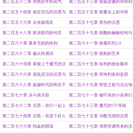
求生
第二百五十二章 突然好学的风气
第二百五十三章 装疯卖傻的邓布利
多
第二百五十四章 相互挖坑的沃恩与
第二百五十五章 校董会上的冲突
邓布利多
第二百五十六章 去传扬我名
第二百五十七章 受伤的沃恩
第二百五十八章 愈演愈烈的传言
第二百五十九章 闹翻的赫敏哈利与
罗恩
第二百六十章 孤单无助的哈利
第二百六十一章 狼毒药剂2.0
第二百六十二章 服从性测试
第二百六十三章 熬制的艺术
第二百六十四章 掌握上千魔咒的沃
第二百六十五章 哈利的致命脑补
恩
第二百六十六章 底线灵活的沃恩与
第二百六十七章 邓布利多的妄想
邓布利多
第二百六十八章 超越时代的和忠于
第二百六十九章 密室之疑与活点地
历史的
图
第二百七十章 决斗俱乐部
第二百七十一章 被吓呆的小巫师们
第二百七十二章 沃恩：你们一起上
第二百七十三章 魔咒的5个等级
吧！
第二百七十四章 沃恩：你是个好人
第二百七十五章 冷酷无情的沃恩
吗？阿不思！
第二百七十六章 纯血的阴谋
第二百七十七章 强势突袭而来的沃