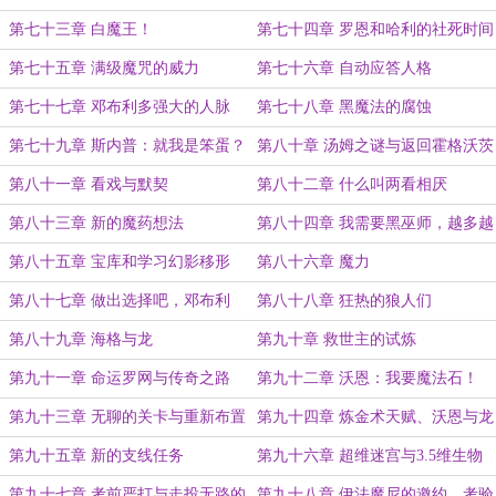
第七十三章 白魔王！
第七十四章 罗恩和哈利的社死时间
第七十五章 满级魔咒的威力
第七十六章 自动应答人格
第七十七章 邓布利多强大的人脉
第七十八章 黑魔法的腐蚀
第七十九章 斯内普：就我是笨蛋？
第八十章 汤姆之谜与返回霍格沃茨
第八十一章 看戏与默契
第八十二章 什么叫两看相厌
第八十三章 新的魔药想法
第八十四章 我需要黑巫师，越多越
好
第八十五章 宝库和学习幻影移形
第八十六章 魔力
第八十七章 做出选择吧，邓布利
第八十八章 狂热的狼人们
多！
第八十九章 海格与龙
第九十章 救世主的试炼
第九十一章 命运罗网与传奇之路
第九十二章 沃恩：我要魔法石！
第九十三章 无聊的关卡与重新布置
第九十四章 炼金术天赋、沃恩与龙
第九十五章 新的支线任务
第九十六章 超维迷宫与3.5维生物
第九十七章 考前严打与走投无路的
第九十八章 伊法魔尼的邀约，考验