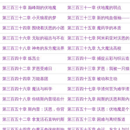
你也不想布莱克家族绝嗣吧！
第三百三十章 巅峰期的伏地魔
第三百三十一章 伏地魔的弱点
第三百三十二章 小天狼星的梦
第三百三十三章 新的纯血领袖——
沃恩·韦斯莱！
第三百三十四章 围绕着沃恩的小团
第三百三十五章 魔药学的本质
体
第三百三十六章 无耻的福吉与不在
第三百三十七章 阿米莉亚对沃恩的
乎的沃恩
诘问
第三百三十八章 神奇的东方魔法界
第三百三十九章 九大魔法高校
第三百四十章 炼炁士
第三百四十一章 捕捉云彩与织云造
辇
第三百四十二章 罗恩受难日
第三百四十三章 罗恩：我被一只猫
鄙视了！
第三百四十四章 万能基团
第三百四十五章 被动和主动
第三百四十六章 魔法与科学
第三百四十七章 学渣何苦为难学渣
第三百四十八章 你猜斯内普现在什
第三百四十九章 闹掰的沃恩和斯内
么心情？
普？
第三百五十章 斯内普：沃恩，你背
第三百五十一章 沃恩：伏地魔是个
叛了魔法界！
小丑！
第三百五十二章 拿复活石直钩钓斯
第三百五十三章 困难与离经叛道
内普！
第三百五十四章 白魔王夸张的影响
第三百五十五章 命运、东方人与以