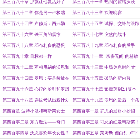
了我一命！
界！
第三百八十章 那就让他复活好了
第三百八十一章 热闹的霍格沃茨
第三百八十二章 你是另一种极端
第三百八十三章 欢迎晚宴
第三百八十四章 卢修斯：西弗勒
第三百八十五章 试探、交锋与跟踪
斯，你负责搞定沃恩！
第三百八十六章 铁三角的震惊
第三百八十七章 突然的战斗
第三百八十八章 邓布利多的恐惧
第三百八十九章 邓布利多的后手
第三百九十章 目标都一样
第三百九十一章 ‘亲密无间’的赫敏
与秋·张
第三百九十二章 互相甩锅的沃恩和
第三百九十三章 中场休息时的‘约
邓布利多
会’
第三百九十四章 罗恩：要是赫敏在
第三百九十五章 破防的斯内普
就好了！
第三百九十六章 心碎的哈利和罗恩
第三百九十七章 狼毒药剂2.1版本
第三百九十八章 选拔考试出糗计划
第三百九十九章 沃恩的最后一个条
件
第四百章 波特小姐和韦斯莱女士
第四百零一章 罗恩的发财小妙招
第四百零二章 东方魔法——奇门
第四百零三章 可恶的红发韦斯莱！
咒！
第四百零四章 沃恩喜欢年长女性？
第四百零五章 莱姆斯·傻白甜·卢平