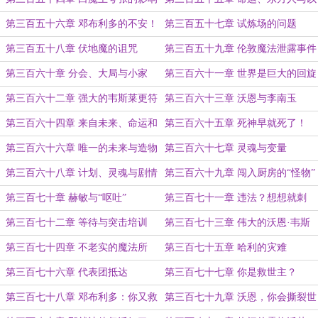
力！
太神！
第三百五十六章 邓布利多的不安！
第三百五十七章 试炼场的问题
第三百五十八章 伏地魔的诅咒
第三百五十九章 伦敦魔法泄露事件
第三百六十章 分会、大局与小家
第三百六十一章 世界是巨大的回旋
镖
第三百六十二章 强大的韦斯莱更符
第三百六十三章 沃恩与李南玉
合期待
第三百六十四章 来自未来、命运和
第三百六十五章 死神早就死了！
过去
第三百六十六章 唯一的未来与造物
第三百六十七章 灵魂与变量
主！
第三百六十八章 计划、灵魂与剧情
第三百六十九章 闯入厨房的“怪物”
第三百七十章 赫敏与“呕吐”
第三百七十一章 违法？想想就刺
激！
第三百七十二章 等待与突击培训
第三百七十三章 伟大的沃恩·韦斯
莱！
第三百七十四章 不老实的魔法所
第三百七十五章 哈利的灾难
第三百七十六章 代表团抵达
第三百七十七章 你是救世主？
第三百七十八章 邓布利多：你又救
第三百七十九章 沃恩，你会撕裂世