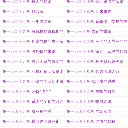
假规划
第一百二十三章 狼人的隐患
第一百二十四章 肆无忌惮的沃恩
第一百二十五章 野心家
第一百二十六章 期末来临
第一百二十七章 一年级结束
第一百二十八章 背锅侠、交易与信
任
第一百二十九章 有资格知道真相的
第一百三十章 告别与重逢
人
第一百三十一章 拜访与格兰杰一家
第一百三十二章 不同的人与不同的
暑假开端
第一百三十三章 洛哈特的末路
第一百三十四章 审判、余波与阿兹
卡班
第一百三十五章 提升天赋与再次的
第一百三十六章 坏消息和好消息
魔力暴动
第一百三十七章 邓布利多：沃恩比
第一百三十八章 阿兹卡班之行
伏地魔更可怕！
第一百三十九章 邪恶的韦斯莱小鬼
第一百四十章 伏地魔的过去
第一百四十一章 冈特“遗产”
第一百四十二章 戒指与摊牌
第一百四十三章 系统的变化与诅咒
第一百四十四章 蛇鼠之道
第一百四十五章 看不见的手
第一百四十六章 展现实力
第一百四十七章 树欲静而风不止
第一百四十八章 纯血的隐秘