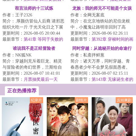
国，遇情人
诳言法师的十三试炼
龙族：我的师兄不可能是个女孩
作者：王子2326
作者：全网无案底
简介：.厚颜仿冒仙人后裔.请邪恶
简介：在北京地铁站的尼伯龙根
组织大吃一斤.于光天化日之下展
中，小魔鬼让路明非回到了高
露神性.以一己之力喝倒整个学校.
更新时间：2026-08-05 20:00:44
中。他被破碎不完整的记忆影
更新时间：2026-08-06 02:26:11
窃取魔法...
最新章节：
第41章 等同于失败的
响，比曾经更衰。这...
最新章节：
第392章 穿梭时间的画
智斗成功
面的钟
谁说我不是正经冒险者
同时穿越：从诡秘开始的命途行
作者：NK狐NK
作者：私斋拌鲜葱
者
简介：穿越到充斥着巨龙、精灵
简介：诸天万界，同时穿越。青
与冒险者的奇幻世界，兰斯给自
春愚者少年不会梦见假面愚者。
己定下了三条铁律：热闹不凑，
更新时间：2026-08-07 10:41:01
当唯物主义天使看见神话生物。
更新时间：2026-08-07 02:15:11
闲事不管，天黑...
最新章节：
月票抽奖最后一天
现在登场的是史...
最新章节：
第143章 无缘诞生者的
啦！
大卢恩
正在热播推荐
纪录片
剧情片
反转爽剧