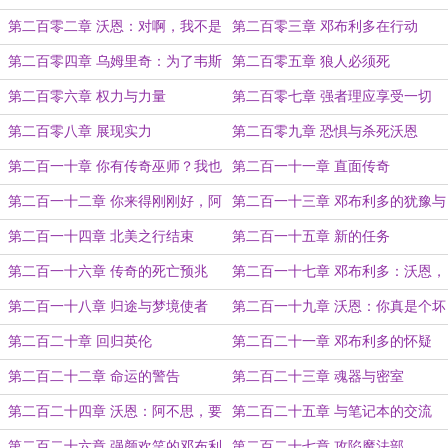
怒火？
第二百零二章 沃恩：对啊，我不是
第二百零三章 邓布利多在行动
好人！
第二百零四章 乌姆里奇：为了韦斯
第二百零五章 狼人必须死
莱先生！
第二百零六章 权力与力量
第二百零七章 强者理应享受一切
第二百零八章 展现实力
第二百零九章 恐惧与杀死沃恩
第二百一十章 你有传奇巫师？我也
第二百一十一章 直面传奇
有！
第二百一十二章 你来得刚刚好，阿
第二百一十三章 邓布利多的犹豫与
不思！
纠结
第二百一十四章 北美之行结束
第二百一十五章 新的任务
第二百一十六章 传奇的死亡预兆
第二百一十七章 邓布利多：沃恩，
你疯了？
第二百一十八章 归途与梦境使者
第二百一十九章 沃恩：你真是个坏
蛋，阿不思！
第二百二十章 回归英伦
第二百二十一章 邓布利多的怀疑
第二百二十二章 命运的警告
第二百二十三章 魂器与密室
第二百二十四章 沃恩：阿不思，要
第二百二十五章 与笔记本的交流
试试手吗？
第二百二十六章 强颜欢笑的邓布利
第二百二十七章 攻陷魔法部