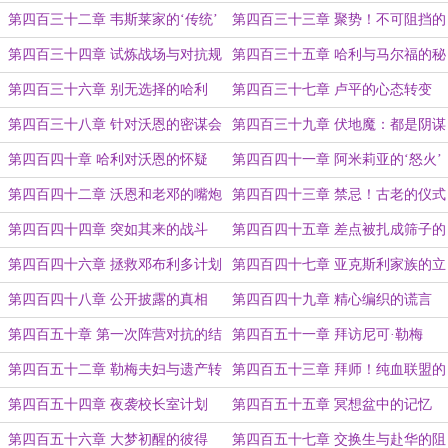
险
第四百三十二章 韦斯莱家的‘传统’
第四百三十三章 聚势！不可阻挡的
狂风！
第四百三十四章 试炼战场与对抗规
第四百三十五章 哈利与马尔福的秘
则
密接头
第四百三十六章 别无选择的哈利
第四百三十七章 卢平的心态转变
第四百三十八章 针对沃恩的密谋会
第四百三十九章 伏地魔：都是阴谋
议
诡谲之辈！
第四百四十章 哈利对沃恩的怀疑
第四百四十一章 阿米莉亚的‘怒火’
第四百四十二章 沃恩和老邓的嘴炮
第四百四十三章 禁忌！古老的仪式
日常
魔法！
第四百四十四章 突如其来的战斗
第四百四十五章 差点被扎成筛子的
卢平
第四百四十六章 拯救邓布利多计划
第四百四十七章 亚克斯利家族的立
场
第四百四十八章 公开披露的真相
第四百四十九章 精心编织的谎言
第四百五十章 第一次阵营对抗的结
第四百五十一章 拜访尼可·勒梅
果
第四百五十二章 勒梅夫妇与遗产转
第四百五十三章 拜师！纯血联盟的
赠
嫌隙！
第四百五十四章 夜袭校长室计划
第四百五十五章 冥想盆中的记忆
第四百五十六章 大梦初醒的彼得
第四百五十七章 交换生与赴华的阻