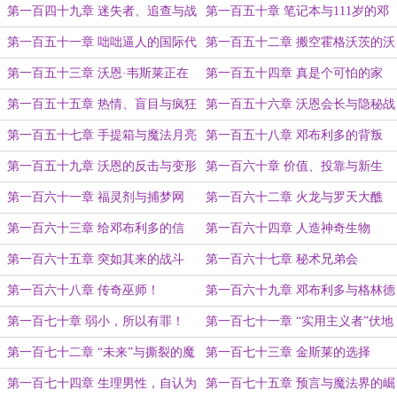
第一百四十九章 迷失者、追查与战
第一百五十章 笔记本与111岁的邓
斗
布利多
第一百五十一章 咄咄逼人的国际代
第一百五十二章 搬空霍格沃茨的沃
表团
恩
第一百五十三章 沃恩·韦斯莱正在
第一百五十四章 真是个可怕的家
改变这个世界！
伙！
第一百五十五章 热情、盲目与疯狂
第一百五十六章 沃恩会长与隐秘战
争
第一百五十七章 手提箱与魔法月亮
第一百五十八章 邓布利多的背叛
第一百五十九章 沃恩的反击与变形
第一百六十章 价值、投靠与新生
术
第一百六十一章 福灵剂与捕梦网
第一百六十二章 火龙与罗天大醮
第一百六十三章 给邓布利多的信
第一百六十四章 人造神奇生物
第一百六十五章 突如其来的战斗
第一百六十七章 秘术兄弟会
第一百六十八章 传奇巫师！
第一百六十九章 邓布利多与格林德
沃的对话
第一百七十章 弱小，所以有罪！
第一百七十一章 “实用主义者”伏地
魔
第一百七十二章 “未来”与撕裂的魔
第一百七十三章 金斯莱的选择
法界
第一百七十四章 生理男性，自认为
第一百七十五章 预言与魔法界的崛