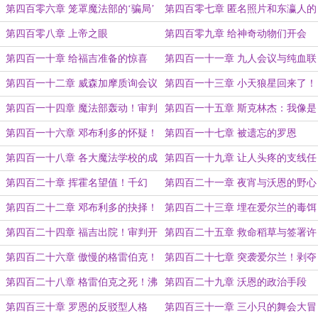
第四百零六章 笼罩魔法部的‘骗局’
第四百零七章 匿名照片和东瀛人的
信
第四百零八章 上帝之眼
第四百零九章 给神奇动物们开会
第四百一十章 给福吉准备的惊喜
第四百一十一章 九人会议与纯血联
盟
第四百一十二章 威森加摩质询会议
第四百一十三章 小天狼星回来了！
第四百一十四章 魔法部轰动！审判
第四百一十五章 斯克林杰：我像是
阿米莉亚！
头蠢驴！
第四百一十六章 邓布利多的怀疑！
第四百一十七章 被遗忘的罗恩
第四百一十八章 各大魔法学校的成
第四百一十九章 让人头疼的支线任
绩
务
第四百二十章 挥霍名望值！千幻
第四百二十一章 夜宵与沃恩的野心
咒！
第四百二十二章 邓布利多的抉择！
第四百二十三章 埋在爱尔兰的毒饵
第四百二十四章 福吉出院！审判开
第四百二十五章 救命稻草与签署许
庭！
可
第四百二十六章 傲慢的格雷伯克！
第四百二十七章 突袭爱尔兰！剥夺
感官！
第四百二十八章 格雷伯克之死！沸
第四百二十九章 沃恩的政治手段
腾的礼堂！
第四百三十章 罗恩的反驳型人格
第四百三十一章 三小只的舞会大冒