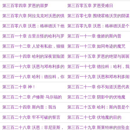
说就没人知道！
第三百零四章 罗恩的噩梦
第三百零五章 罗恩受难日
第三百零六章 阿拉戈克对沃恩的惧
第三百零七章 围绕霍格沃茨的阴谋
怕
第三百零八章 沃恩：格林德沃？他
第三百零九章 沃恩：格林德沃是个
太狭隘了！
蠢货！
第三百一十章 古里古怪的哈利与罗
第三百一十一章 傲娇的斯内普
恩
第三百一十二章 人皆有私欲，猫猫
第三百一十三章 如同奇迹的魔咒
院长也不例外！
第三百一十四章 哈利的深夜冒险团
第三百一十五章 罗恩的绝望与斑斑
的厄难
第三百一十六章 沃恩与邓布利多的
第三百一十七章 德拉科：哈利，我
矛盾
们联手吧！
第三百一十八章 哈利：德拉科，你
第三百一十九章 沃恩和邓布利多闹
好可怜！
翻了该怎么办？在线等，急！
第三百二十章 神！
第三百二十一章 你不知道沃恩代表
什么！
第三百二十二章 卢修斯·马尔福的
第三百二十三章 阴影中的伏地魔
异常
第三百二十四章 斯内普：我当
第三百二十五章 哈利：斯内普是个
然……选择效忠主人！
好人！
第三百二十六章 牢不可破的誓言
第三百二十七章 伏地魔的目的
第三百二十八章 沃恩：菲尼亚斯，
第三百二十九章 斯莱特林的挂坠盒