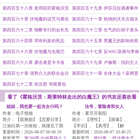
力
第四百五十八章 老邓回归霍格沃茨
第四百五十九章 伊莎贝拉遇袭事件
第四百六十章 伏地魔的诅咒与袭击
第四百六十一章 热情的沃夫古德夫
者
妇
第四百六十二章 独断专行的会长先
第四百六十三章 生气的白胡子老头
生
第四百六十四章 邓布利多的死志
第四百六十五章 黑魔王的影响依然
存在
第四百六十六章 伏地魔与虫尾巴
第四百六十七章 反WAC浪潮与李南
玉的礼物
第四百六十八章 袭击者是卡卡洛
第四百六十九章 卢修斯：找到主人
夫？
了！
第四百七十章 强势介入的联合会分
第四百七十一章 全体大会？巫师贤
会
人会议！
第四百七十二章 你沃恩·韦斯莱也
有今天！
看了《霍格沃茨：斯莱特林走出的白魔王》的书友还喜欢看
姐姐，我也要一起当女仆吗？
法爷，冒险者和女人
作者：电子熊猫
作者：雾尽开新阳
简介：【双胞胎】【恋爱日常】
简介：【理性】、【探索】、
江渝白第一次收租，就撞见了因
【学识】、【真理】、【解
为没钱交租而对房东苦苦哀求的
更新时间：2026-08-07 00:06:18
构】、【元素】让李维从只会扔
更新时间：2026-08-07 20:40:25
双胞胎姐妹林见...
最新章节：
第268章 白丝要脱么？
法术的元素蛮子，蜕变...
最新章节：
第83章 ：抵达黄金王