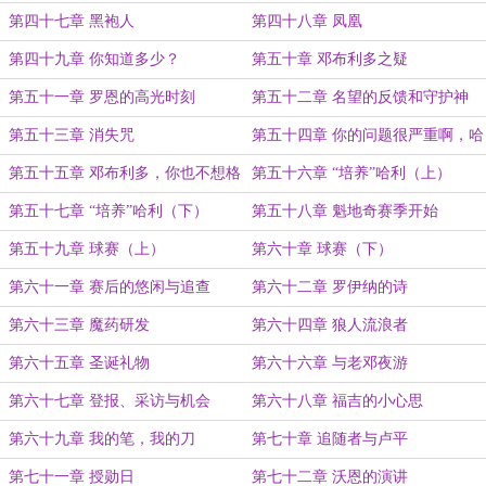
第四十七章 黑袍人
第四十八章 凤凰
第四十九章 你知道多少？
第五十章 邓布利多之疑
第五十一章 罗恩的高光时刻
第五十二章 名望的反馈和守护神
第五十三章 消失咒
第五十四章 你的问题很严重啊，哈
利
第五十五章 邓布利多，你也不想格
第五十六章 “培养”哈利（上）
林德……咳咳，哈利……
第五十七章 “培养”哈利（下）
第五十八章 魁地奇赛季开始
第五十九章 球赛（上）
第六十章 球赛（下）
第六十一章 赛后的悠闲与追查
第六十二章 罗伊纳的诗
第六十三章 魔药研发
第六十四章 狼人流浪者
第六十五章 圣诞礼物
第六十六章 与老邓夜游
第六十七章 登报、采访与机会
第六十八章 福吉的小心思
第六十九章 我的笔，我的刀
第七十章 追随者与卢平
第七十一章 授勋日
第七十二章 沃恩的演讲