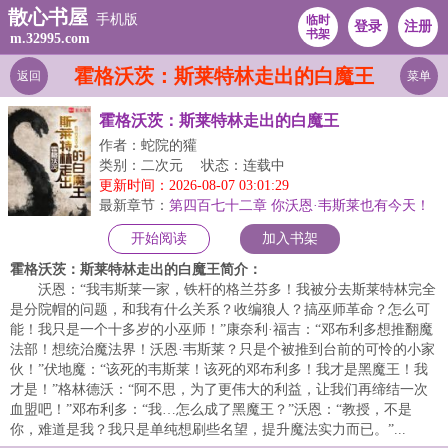
散心书屋
手机版
临时
登录
注册
书架
m.32995.com
霍格沃茨：斯莱特林走出的白魔王
返回
菜单
霍格沃茨：斯莱特林走出的白魔王
作者：蛇院的獾
类别：二次元
状态：连载中
更新时间：2026-08-07 03:01:29
最新章节：
第四百七十二章 你沃恩·韦斯莱也有今天！
开始阅读
加入书架
霍格沃茨：斯莱特林走出的白魔王简介：
沃恩：“我韦斯莱一家，铁杆的格兰芬多！我被分去斯莱特林完全
是分院帽的问题，和我有什么关系？收编狼人？搞巫师革命？怎么可
能！我只是一个十多岁的小巫师！”康奈利·福吉：“邓布利多想推翻魔
法部！想统治魔法界！沃恩·韦斯莱？只是个被推到台前的可怜的小家
伙！”伏地魔：“该死的韦斯莱！该死的邓布利多！我才是黑魔王！我
才是！”格林德沃：“阿不思，为了更伟大的利益，让我们再缔结一次
血盟吧！”邓布利多：“我…怎么成了黑魔王？”沃恩：“教授，不是
你，难道是我？我只是单纯想刷些名望，提升魔法实力而已。”...