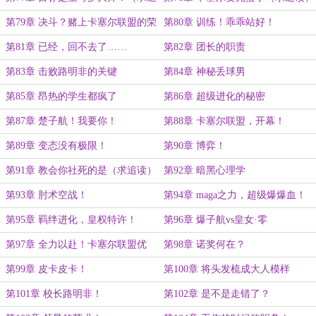
读）
第79章 决斗？赌上卡塞尔联盟的荣
第80章 训练！乖乖站好！
耀！（加更求追）
第81章 已经，回不去了……
第82章 团长的职责
第83章 击败路明非的关键
第84章 神秘丢球男
第85章 昂热的学生都疯了
第86章 超级进化的秘密
第87章 楚子航！我要你！
第88章 卡塞尔联盟，开幕！
第89章 变态没有极限！
第90章 博弈！
第91章 教会你社死的是（求追读）
第92章 暗黑心理学
第93章 肘术空战！
第94章 maga之力，超级爆爆血！
第95章 羁绊进化，皇权特许！
第96章 爆子航vs皇女·零
第97章 全力以赴！卡塞尔联盟优
第98章 诺奖何在？
胜！
第99章 皮卡皮卡！
第100章 将头发梳成大人模样
第101章 校长路明非！
第102章 是不是走错了？