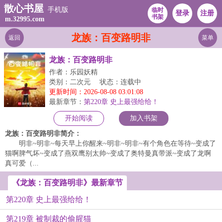
散心书屋
手机版
临时
登录
注册
书架
m.32995.com
龙族：百变路明非
返回
菜单
龙族：百变路明非
作者：乐园妖精
类别：二次元
状态：连载中
更新时间：2026-08-08 03:01:08
最新章节：
第220章 史上最强给给！
开始阅读
加入书架
龙族：百变路明非简介：
明非~明非~每天早上你醒来~明非~明非~有个角色在等待~变成了
猫啊脾气坏~变成了燕双鹰别太帅~变成了奥特曼真带派~变成了龙啊
真可爱（...
《龙族：百变路明非》最新章节
第220章 史上最强给给！
第219章 被制裁的偷腥猫