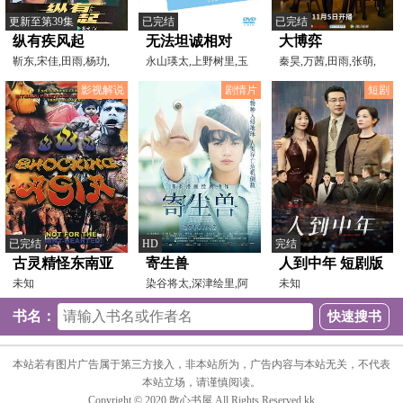
更新至第39集
已完结
已完结
纵有疾风起
无法坦诚相对
大博弈
靳东,宋佳,田雨,杨玏,
永山瑛太,上野树里,玉
秦昊,万茜,田雨,张萌,
孙淳,倪大红,梁静,辛
山铁二,关惠美,竜星凉
谭凯,柯蓝,李洪涛,陈
影视解说
剧情片
短剧
已完结
HD
完结
古灵精怪东南亚
寄生兽
人到中年 短剧版
[电影解说]
未知
染谷将太,深津绘里,阿
未知
部隆史,桥本爱,东出昌
书名：
本站若有图片广告属于第三方接入，非本站所为，广告内容与本站无关，不代表
本站立场，请谨慎阅读。
Copyright © 2020 散心书屋 All Rights Reserved.kk