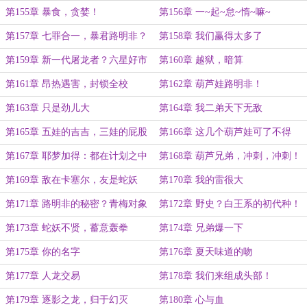
第155章 暴食，贪婪！
第156章 一~起~怠~惰~嘛~
第157章 七罪合一，暴君路明非？
第158章 我们赢得太多了
第159章 新一代屠龙者？六星好市
第160章 越狱，暗算
民！
第161章 昂热遇害，封锁全校
第162章 葫芦娃路明非！
第163章 只是劲儿大
第164章 我二弟天下无敌
第165章 五娃的吉吉，三娃的屁股
第166章 这几个葫芦娃可了不得
第167章 耶梦加得：都在计划之中
第168章 葫芦兄弟，冲刺，冲刺！
第169章 敌在卡塞尔，友是蛇妖
第170章 我的雷很大
王？
第171章 路明非的秘密？青梅对象
第172章 野史？白王系的初代种！
竟是——
第173章 蛇妖不贤，蓄意轰拳
第174章 兄弟爆一下
第175章 你的名字
第176章 夏天味道的吻
第177章 人龙交易
第178章 我们来组成头部！
第179章 逐影之龙，归于幻灭
第180章 心与血