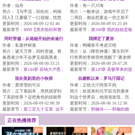
作者：仙舟
作者：有一只川海
简介：【马甲流，轻松向，柯南
简介：一般来说，游戏中开启了
同人】江夏吸了一口假烟，忧愁
二周目，都会想要走一些之前不
地吐出烟圈：“我只想蹭点案子捡
更新时间：2026-08-09 12:02:46
敢走的路线，尝试一些过去不敢
更新时间：2026-08-09 01:25:49
捡尸，没想到...
最新章节：
4099【黑衣组织和警
尝试的选项吧？...
最新章节：
第168章 我的姐姐是银
方的联手】
月龙王
同时穿越：从诡秘开始的命途行
我绑定了夏弥
作者：私斋拌鲜葱
作者：鸭嘴兽不考虑灭绝
者
简介：诸天万界，同时穿越。青
简介：从《降世神通》重生到平
春愚者少年不会梦见假面愚者。
行世界的李林突然觉醒了“屠龙绑
当唯物主义天使看见神话生物。
更新时间：2026-08-08 00:33:21
定系统”，而绑定的对象居然是他
更新时间：2026-08-08 20:47:28
现在登场的是史...
最新章节：
第144章 容纳大卢恩，
正在打瞌睡...
最新章节：
第120章 圣骸带来的提
成为半神
升
混在美剧里的小牧师
自建帐以来：罗马汗国记
作者：爱滑雪的可乐
作者：正统大汗阿里不鸽
简介：正下着副本，突然就穿到
简介：欢迎来到元宇宙当郭康来
了美剧世界？还把角色的技能带
到这个世界后，他渐渐发现，历
来了？这下可好，攻击没几招，
更新时间：2026-08-09 02:08:39
史似乎有些不对。在东罗马故
更新时间：2026-08-06 16:12:38
治疗一大堆……...
最新章节：
第三百九十五章. 这不
地，出现了一个被...
最新章节：
郭楠传——郭楠的婚
是艳遇
姻大事
正在热播推荐
漫剧
国产剧
喜剧片