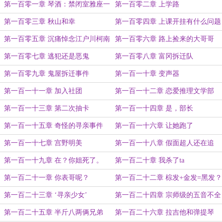
胎身份（上架前加更）
第一百零一章 琴酒：禁闭室雅座一
第一百零二章 上学路
位
第一百零三章 秋山和幸
第一百零四章 上课开挂有什么问题
吗
第一百零五章 沉痛悼念江户川柯南
第一百零六章 路上捡来的大哥哥
第一百零七章 逃犯还是恶鬼
第一百零八章 富冈拆迁队
第一百零九章 鬼屋拆迁事件
第一百一十章 变声器
第一百一十一章 加入社团
第一百一十二章 恋爱推理文学部
第一百一十三章 第二次抽卡
第一百一十四章 是，部长
第一百一十五章 奇怪的寻亲事件
第一百一十六章 让她跑了
第一百一十七章 宫野明美
第一百一十八章 假面超人还在追
我！
第一百一十九章 在？你姐死了。
第一百二十章 我杀了ta
第一百二十一章 你表哥呢？
第一百二十二章 棕发+金发=黑发？
第一百二十三章 ‘寻亲少女’
第一百二十四章 宗师级的五音不全
第一百二十五章 半斤八两俩兄弟
第一百二十六章 拉吉他和弹提琴