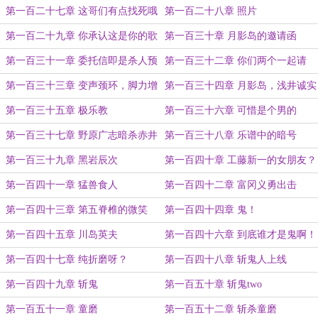
第一百二十七章 这哥们有点找死哦
第一百二十八章 照片
第一百二十九章 你承认这是你的歌
第一百三十章 月影岛的邀请函
了？
第一百三十一章 委托信即是杀人预
第一百三十二章 你们两个一起请
告
假？
第一百三十三章 变声颈环，脚力增
第一百三十四章 月影岛，浅井诚实
强鞋
第一百三十五章 极乐教
第一百三十六章 可惜是个男的
第一百三十七章 野原广志暗杀赤井
第一百三十八章 乐谱中的暗号
秀一
第一百三十九章 黑岩辰次
第一百四十章 工藤新一的女朋友？
第一百四十一章 猛兽食人
第一百四十二章 富冈义勇出击
第一百四十三章 第五脊椎的微笑
第一百四十四章 鬼！
第一百四十五章 川岛英夫
第一百四十六章 到底谁才是鬼啊！
第一百四十七章 纯折磨呀？
第一百四十八章 斩鬼人上线
第一百四十九章 斩鬼
第一百五十章 斩鬼two
第一百五十一章 童磨
第一百五十二章 斩杀童磨