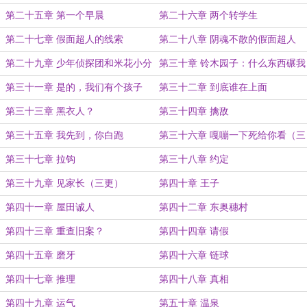
第二十五章 第一个早晨
第二十六章 两个转学生
第二十七章 假面超人的线索
第二十八章 阴魂不散的假面超人
第二十九章 少年侦探团和米花小分
第三十章 铃木园子：什么东西碾我
队
脸上了
第三十一章 是的，我们有个孩子
第三十二章 到底谁在上面
第三十三章 黑衣人？
第三十四章 擒敌
第三十五章 我先到，你白跑
第三十六章 嘎嘣一下死给你看（三
更）
第三十七章 拉钩
第三十八章 约定
第三十九章 见家长（三更）
第四十章 王子
第四十一章 屋田诚人
第四十二章 东奥穗村
第四十三章 重查旧案？
第四十四章 请假
第四十五章 磨牙
第四十六章 链球
第四十七章 推理
第四十八章 真相
第四十九章 运气
第五十章 温泉