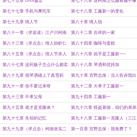
Father！
第七十五章 DNA鉴定
第七十六章 这柯南怎么越看越不像
我儿子？
第七十七章 手机与摩托车
第七十八章 工藤新一的变化
第七十九章 情人节
第八十章 情人劫
第八十一章（求追读）江户川柯南
第八十二章 吉祥的一家
诱拐事件
第八十三章（求点击）情人劫虾仁
第八十四章 咖啡与蛋糕
事件
第八十五章（求点击）情人节杀人
第八十六章 凶手是工藤新一~
事件
第八十七章 这药贩子怎么什么都卖
第八十八章 琴洒和优持加
啊
第八十九章 假琴洒碰上了真雪莉
第九十章 宫野志保：没人告诉我出
外勤会挨打啊
第九十一章 你不要过来呀
第九十二章 大孝子工藤新一
第九十三章 不孝父母
第九十四章 工藤新一
第九十五章 谁才是克隆体？
第九十六章 怪盗基德，咱们的弟弟
啊
第九十七章 失却的记忆
第九十八章 工藤新一克隆人（三江
加更）
第九十九章（求点击）柯南坐实二
第一百章 宫野志保：我免费了？