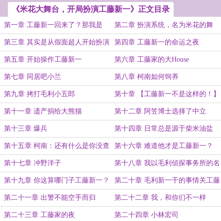
《米花大舞台，开局扮演工藤新一》正文目录
第一章 工藤新一回来了？那我是
第二章 扮演系统，名为米花的舞
谁？
台！
第三章 其实是从假面超人开始扮演
第四章 工藤新一的命运之夜
第五章 开始操作工藤新一
第六章 工藤家的大House
第七章 同居吧小兰
第八章 柯南如何饲养
第九章 拷打毛利小五郎
第十章 【工藤新一不是这样的！】
第十一章 遗产捐给大熊猫
第十二章 阿笠博士选择了中立
第十三章 爆兵
第十四章 日常总是源于柴米油盐
第十五章 柯南：还有什么是你没查
第十六章 难道他才是工藤新一？
出来的？
第十七章 冲野洋子
第十八章 我以毛利侦探事务所的名
誉发誓！
第十九章 你这算哪门子工藤新一？
第二十章 毛利新一干的事情关工藤
新一什么事？
第二十一章 出警不能空手而归
第二十二章 我，和你们不一样
第二十三章 工藤家的夜
第二十四章 小林宏司