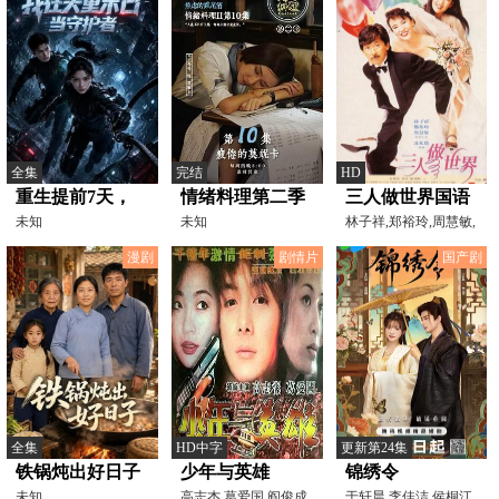
全集
完结
HD
重生提前7天，
情绪料理第二季
三人做世界国语
我在失重末日当
未知
未知
林子祥,郑裕玲,周慧敏,
关秀媚,秦沛,金燕玲
守护者
漫剧
剧情片
国产剧
全集
HD中字
更新第24集
铁锅炖出好日子
少年与英雄
锦绣令
未知
高志杰,葛爱国,阎俊成,
于轩晨,李佳洁,侯桐江,