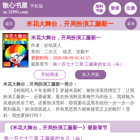
散心书屋
手机版
临时
登录
注册
书架
m.32995.com
米花大舞台，开局扮演工藤新一
返回
菜单
米花大舞台，开局扮演工藤新一
作者：折纸星人
类别：二次元
状态：连载中
更新时间：2026-08-09 01:41:15
最新章节：
第一百七十三章 工藤家的女儿（4k）
开始阅读
加入书架
米花大舞台，开局扮演工藤新一简介：
【柯南同人十年老梆子】穿越米花町，被扮演系统绑定了，让我
扮演工藤新一，还要破案。看在扮演附送青梅竹马的份上，我就勉为
其难的答应了吧。还要扮演雪莉，那我要在这黑衣组织一步一步一步
爬到最高！扮演假面超人：所有黑恶势力都将接受正义的殴打！雪
莉：我也要挨打吗？...
《米花大舞台，开局扮演工藤新一》最新章节
第一百七十三章 工藤家的女儿（4k）