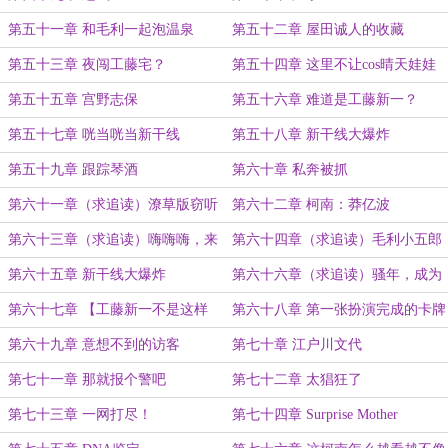
第五十一章 和毛利一起泡温泉
第五十二章 屋田诚人的收藏
第五十三章 夜闯工藤宅？
第五十四章 这里不让cos晴天娃娃
第五十五章 宫野志保
第五十六章 难道是工藤新一？
第五十七章 咣当咣当新干线
第五十八章 新干线大爆炸
第五十九章 跟踪琴酒
第六十章 私奔被抓
第六十一章（求追读）潦草版窃听
第六十二章 柯南：莽亿波
器
第六十三章（求追读）嗨嗨嗨，来
第六十四章（求追读）毛利小五郎
了老弟
擒敌
第六十五章 新干线大爆炸
第六十六章（求追读）骚年，成为
假面超人吧！
第六十七章 【工藤新一不是这样
第六十八章 第一张扮演完成的卡牌
的！】
第六十九章 意想不到的访客
第七十章 江户川文代
第七十一章 那就报个警吧
第七十二章 太猖狂了
第七十三章 一网打尽！
第七十四章 Surprise Mother