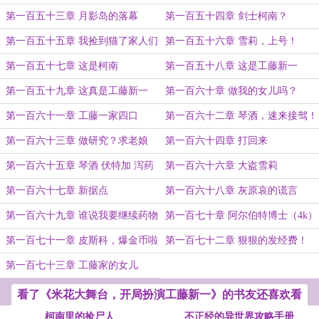
第一百五十三章 月影岛的落幕
第一百五十四章 剑士柯南？
第一百五十五章 我捡到猫了家人们
第一百五十六章 雪莉，上号！
第一百五十七章 这是柯南
第一百五十八章 这是工藤新一
第一百五十九章 这真是工藤新一
第一百六十章 做我的女儿吗？
吗？
第一百六十一章 工藤一家四口
第一百六十二章 琴酒，速来接驾！
（5k）
第一百六十三章 做研究？求老娘
第一百六十四章 打回来
啊！
第一百六十五章 琴酒 伏特加 泻药
第一百六十六章 大盗雪莉
澡堂
第一百六十七章 新据点
第一百六十八章 灰原哀的谎言
第一百六十九章 谁说我要继续药物
第一百七十章 阿尔伯特博士（4k）
研究了？
第一百七十一章 皮斯科，爆金币啦
第一百七十二章 狠狠的发经费！
（4k）
（4k）
第一百七十三章 工藤家的女儿
（4k）
看了《米花大舞台，开局扮演工藤新一》的书友还喜欢看
柯南里的捡尸人
不正经的异世界攻略手册