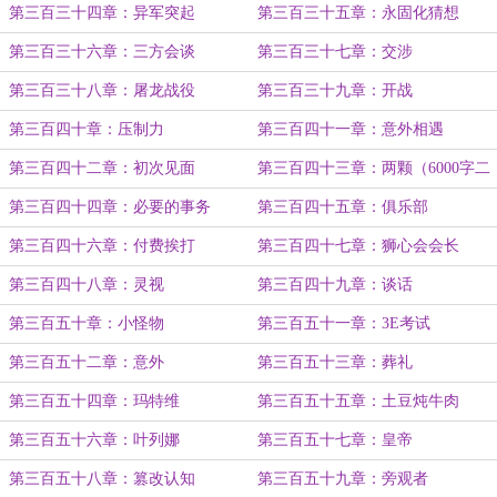
第三百三十四章：异军突起
第三百三十五章：永固化猜想
第三百三十六章：三方会谈
第三百三十七章：交涉
第三百三十八章：屠龙战役
第三百三十九章：开战
第三百四十章：压制力
第三百四十一章：意外相遇
第三百四十二章：初次见面
第三百四十三章：两颗（6000字二
合一）
第三百四十四章：必要的事务
第三百四十五章：俱乐部
第三百四十六章：付费挨打
第三百四十七章：狮心会会长
第三百四十八章：灵视
第三百四十九章：谈话
第三百五十章：小怪物
第三百五十一章：3E考试
第三百五十二章：意外
第三百五十三章：葬礼
第三百五十四章：玛特维
第三百五十五章：土豆炖牛肉
第三百五十六章：叶列娜
第三百五十七章：皇帝
第三百五十八章：篡改认知
第三百五十九章：旁观者