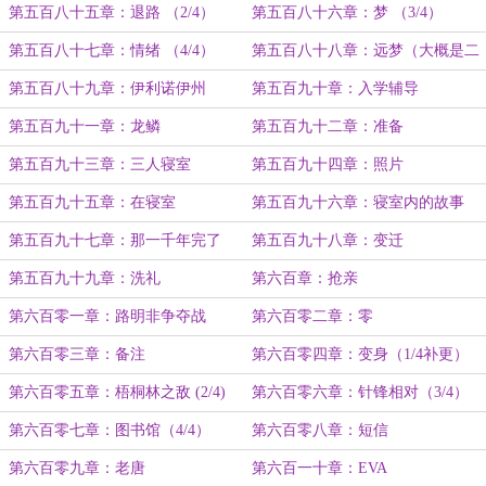
第五百八十五章：退路 （2/4）
第五百八十六章：梦 （3/4）
第五百八十七章：情绪 （4/4）
第五百八十八章：远梦（大概是二
合一）
第五百八十九章：伊利诺伊州
第五百九十章：入学辅导
第五百九十一章：龙鳞
第五百九十二章：准备
第五百九十三章：三人寝室
第五百九十四章：照片
第五百九十五章：在寝室
第五百九十六章：寝室内的故事
第五百九十七章：那一千年完了
第五百九十八章：变迁
第五百九十九章：洗礼
第六百章：抢亲
第六百零一章：路明非争夺战
第六百零二章：零
第六百零三章：备注
第六百零四章：变身（1/4补更）
第六百零五章：梧桐林之敌 (2/4)
第六百零六章：针锋相对（3/4）
第六百零七章：图书馆（4/4）
第六百零八章：短信
第六百零九章：老唐
第六百一十章：EVA