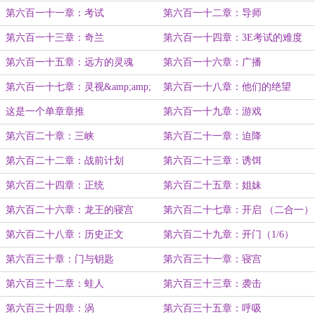
第六百一十一章：考试
第六百一十二章：导师
第六百一十三章：奇兰
第六百一十四章：3E考试的难度
第六百一十五章：远方的灵魂
第六百一十六章：广播
第六百一十七章：灵视&amp;amp;
第六百一十八章：他们的绝望
尼伯龙根
这是一个单章章推
第六百一十九章：游戏
第六百二十章：三峡
第六百二十一章：迫降
第六百二十二章：战前计划
第六百二十三章：诱饵
第六百二十四章：正统
第六百二十五章：姐妹
第六百二十六章：龙王的寝宫
第六百二十七章：开启 （二合一）
第六百二十八章：历史正文
第六百二十九章：开门（1/6）
第六百三十章：门与钥匙
第六百三十一章：寝宫
第六百三十二章：蛙人
第六百三十三章：袭击
第六百三十四章：涡
第六百三十五章：呼吸