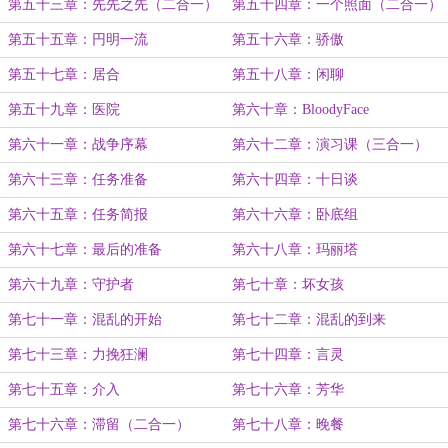
第五十三章：先先之先（二合一）
第五十四章：一个照面（二合一）
第五十五章：円明一流
第五十六章：骄傲
第五十七章：居合
第五十八章：闲聊
第五十九章：医院
第六十章：BloodyFace
第六十一章：战争序幕
第六十二章：演习课（三合一）
第六十三章：任务准备
第六十四章：十日谈
第六十五章：任务简报
第六十六章：卧底组
第六十七章：最后的准备
第六十八章：玛丽塔
第六十九章：守护者
第七十章：坏女孩
第七十一章：混乱的开始
第七十二章：混乱的到来
第七十三章：力挽狂澜
第七十四章：言灵
第七十五章：介入
第七十六章：芳华
第七十六章：滞留（二合一）
第七十八章：晚餐