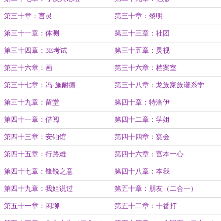
第三十章：言灵
第三十章：黎明
第三十一章：体测
第三十三章：社团
第三十四章：3E考试
第三十五章：灵视
第三十六章：画
第三十六章：档案室
第三十七章：冯·施耐德
第三十八章：龙族家族谱系学
第三十九章：留堂
第四十章：特洛伊
第四十一章：借阅
第四十二章：学姐
第四十三章：安铂馆
第四十四章：宴会
第四十五章：行路难
第四十六章：宫本一心
第四十七章：锋锐之意
第四十八章：本我
第四十九章：我姐说过
第五十章：朋友（二合一）
第五十一章：闲聊
第五十二章：十番打