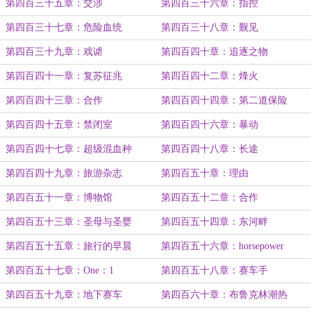
第四百三十五章：交涉
第四百三十六章：指控
第四百三十七章：危险血统
第四百三十八章：觐见
第四百三十九章：戏谑
第四百四十章：追逐之物
第四百四十一章：复苏征兆
第四百四十二章：烽火
第四百四十三章：合作
第四百四十四章：第二道保险
第四百四十五章：禁闭室
第四百四十六章：暴动
第四百四十七章：超级混血种
第四百四十八章：长途
第四百四十九章：旅游杂志
第四百五十章：理由
第四百五十一章：博物馆
第四百五十二章：合作
第四百五十三章：圣母与圣婴
第四百五十四章：东河畔
第四百五十五章：旅行的早晨
第四百五十六章：horsepower
第四百五十七章：One：1
第四百五十八章：赛车手
第四百五十九章：地下赛车
第四百六十章：布鲁克林潮热