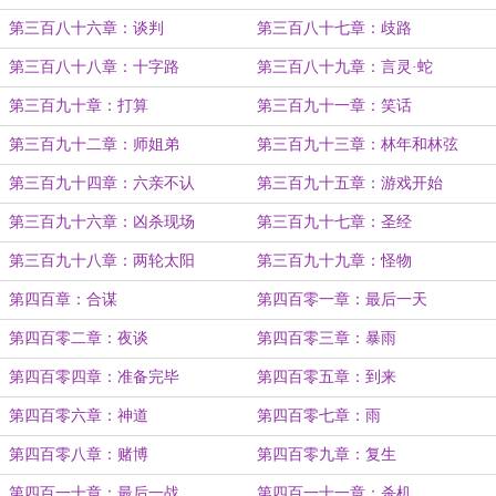
第三百八十六章：谈判
第三百八十七章：歧路
第三百八十八章：十字路
第三百八十九章：言灵·蛇
第三百九十章：打算
第三百九十一章：笑话
第三百九十二章：师姐弟
第三百九十三章：林年和林弦
第三百九十四章：六亲不认
第三百九十五章：游戏开始
第三百九十六章：凶杀现场
第三百九十七章：圣经
第三百九十八章：两轮太阳
第三百九十九章：怪物
第四百章：合谋
第四百零一章：最后一天
第四百零二章：夜谈
第四百零三章：暴雨
第四百零四章：准备完毕
第四百零五章：到来
第四百零六章：神道
第四百零七章：雨
第四百零八章：赌博
第四百零九章：复生
第四百一十章：最后一战
第四百一十一章：杀机