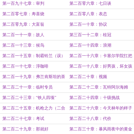
第一百九十七章：审判
第二百零六章：七日谈
第二百零七章：寿喜烧
第二百零八章：表态
第二百零九章：大富翁
第二百一十章：协议
第二百一十一章：故人
第三百一十二章：桂冠
第二百一十三章：候鸟
第二百一十四章：浪潮
第二百一十五章：制霸铃兰（误）
第二百一十六章：卡塞尔学院扛把
子
第二百一十七章：淳咖啡
第二百一十八章：好男孩，坏女孩
（一）
第二百一十九章：弗兰肯斯坦的茶
第二百二十章：视频
会
第二百二十一章：临时专员
第二百二十二章：瓦特阿尔海姆
第二百二十三章：“铁人四项”
第二百二十四章：十级挑战
第二百二十五章：机枪之力（二合
第二百二十六章：今天林年的样子
一）
有点怪
第二百二十七章：考试
第二百二十八章：代价
第二百二十九章：那就好
第二百三十章：暴风雨夜中的黄金