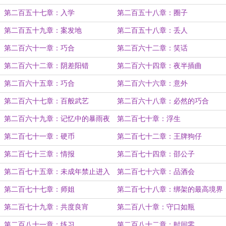
第二百五十七章：入学
第二百五十八章：圈子
第二百五十九章：案发地
第二百五十八章：丢人
第二百六十一章：巧合
第二百六十二章：笑话
第二百六十二章：阴差阳错
第二百六十四章：夜半插曲
第二百六十五章：巧合
第二百六十六章：意外
第二百六十七章：百般武艺
第二百六十八章：必然的巧合
第二百六十九章：记忆中的暴雨夜
第二百七十章：浮生
第二百七十一章：硬币
第二百七十二章：王牌狗仔
第二百七十三章：情报
第二百七十四章：邵公子
第二百七十五章：未成年禁止进入
第二百七十六章：品酒会
第二百七十七章：师姐
第二百七十八章：绑架的最高境界
第二百七十九章：共度良宵
第二百八十章：守口如瓶
第二百八十一章：练习
第二百八十二章：时间零