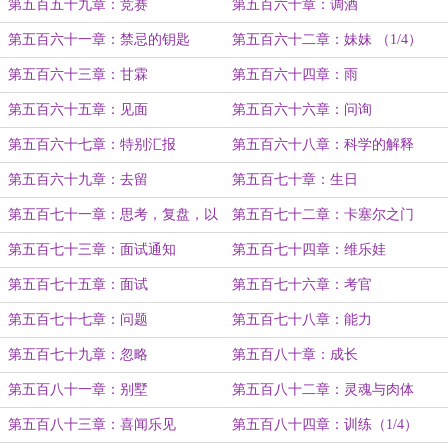
第五百五十九章：竞赛
第五百六十章：调酒
第五百六十一章：禁忌的钥匙
第五百六十二章：妹妹 （1/4）
第五百六十三章：甘霖
第五百六十四章：雨
第五百六十五章：见面
第五百六十六章：问询
第五百六十七章：特别汇报
第五百六十八章：科学的解释
第五百六十九章：去留
第五百七十章：生日
第五百七十一章：思考，复盘，以
第五百七十二章：卡塞尔之门
及对策
第五百七十三章：面试通知
第五百七十四章：维乐娃
第五百七十五章：面试
第五百七十六章：考官
第五百七十七章：问题
第五百七十八章：能力
第五百七十九章：忽略
第五百八十章：成长
第五百八十一章：别墅
第五百八十二章：灵魂与肉体
第五百八十三章：喜闻乐见
第五百八十四章：训练（1/4）