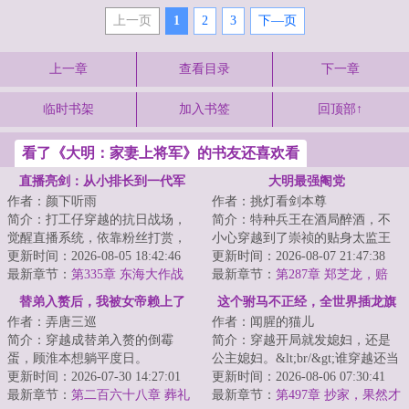
上一页
1
2
3
下—页
上一章
查看目录
下一章
临时书架
加入书签
回顶部↑
看了《大明：家妻上将军》的书友还喜欢看
直播亮剑：从小排长到一代军
大明最强阉党
作者：颜下听雨
作者：挑灯看剑本尊
神！
简介：打工仔穿越的抗日战场，
简介：特种兵王在酒局醉酒，不
觉醒直播系统，依靠粉丝打赏，
小心穿越到了崇祯的贴身太监王
具现武器装备，痛打侵略者，从
更新时间：2026-08-05 18:42:46
承恩的身上。别人穿越要么是黄
更新时间：2026-08-07 21:47:38
晋西北一路打到...
最新章节：
第335章 东海大作战
袍加身，君临天...
最新章节：
第287章 郑芝龙，赔
钱！
替弟入赘后，我被女帝赖上了
这个驸马不正经，全世界插龙旗
作者：弄唐三巡
作者：闻腥的猫儿
抢女帝！
简介：穿越成替弟入赘的倒霉
简介：穿越开局就发媳妇，还是
蛋，顾淮本想躺平度日。
公主媳妇。&lt;br/&gt;谁穿越还当
&lt;br/&gt;可二哥拿了他的计策献
更新时间：2026-07-30 14:27:01
正经人？公主，皇后，女帝，勇
更新时间：2026-08-06 07:30:41
给女帝后，竟一路高...
最新章节：
第二百六十八章 葬礼
将，花魁，...
最新章节：
第497章 抄家，果然才