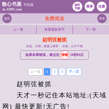
散心书屋
手机版
临时
登录
注册
书架
m.32995.com
免费阅读
返回
菜单
上一章
查看最新章节
下一章
赵明弦被抓
作品：大明：家妻上将军
作者：心中下雨
如果本章错误，请点击
报错
10秒纠正
上一页
1
2
3
下—页
　　赵明弦被抓
　　天才一秒记住本站地址:(天域
网) 最快更新!无广告!