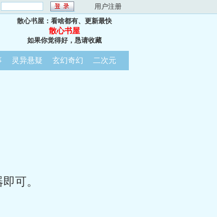
：
用户注册
散心书屋：看啥都有、更新最快
散心书屋
如果你觉得好，恳请收藏
事
灵异悬疑
玄幻奇幻
二次元
器即可。