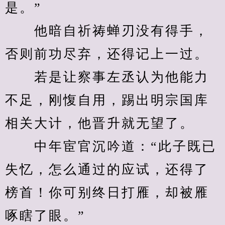
是。”
　　他暗自祈祷蝉刃没有得手，
否则前功尽弃，还得记上一过。
　　若是让察事左丞认为他能力
不足，刚愎自用，踢出明宗国库
相关大计，他晋升就无望了。
　　中年宦官沉吟道：“此子既已
失忆，怎么通过的应试，还得了
榜首！你可别终日打雁，却被雁
啄瞎了眼。”