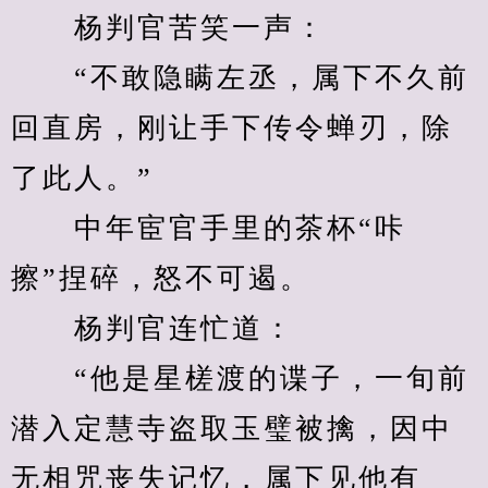
　　杨判官苦笑一声：
　　“不敢隐瞒左丞，属下不久前
回直房，刚让手下传令蝉刃，除
了此人。”
　　中年宦官手里的茶杯“咔
擦”捏碎，怒不可遏。
　　杨判官连忙道：
　　“他是星槎渡的谍子，一旬前
潜入定慧寺盗取玉璧被擒，因中
无相咒丧失记忆，属下见他有