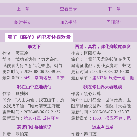
上一章
查看目录
下一章
临时书架
加入书签
回顶部↑
看了《临圣》的书友还喜欢看
拳之下
西游：真君，你化身蛟魔事发
作者：厌三途
作者：恒阳烟去
了！
简介：武功者为何？力之奋也。
简介：当雷部天君陈蛟尚在为天
武侠者为何？意气之奋也。剑与
庭南征北战，剪伐妖魔时，蛟龙
歌谱写的武侠梦，血与肉铸就的
更新时间：2026-08-06 23:49:56
化身已在下界搅动风云，聚众群
更新时间：2026-08-06 02:40:08
江湖路，在常人...
最新章节：
569、拳向诸敌，背护
妖。天君晋位真...
最新章节：
第602章 只教一遍，顺
苍生
藤摸瓜
我在山中立地成仙
我在修仙界大器晚成
作者：孤独枫
作者：黑心师尊
简介：“人山为仙，我在山中，所
简介：山河易变，世间沧桑。卫
以我成了仙！”顾元清亲王府庶
图穿越仙侠世界，觉醒【大器晚
子，本想背靠大树，躺平做个富
更新时间：2026-08-06 02:21:32
成】命格。【命格：大器晚
更新时间：2026-08-07 01:25:07
家翁，谁想成...
最新章节：
第1071章 成住坏空
成。】【属性：坚韧...
最新章节：
1360、报应不爽，尾
随之修（4k4，求订阅）
药师门徒修仙笔记
道主有点咸
作者：章帕克
作者：秦日蓝