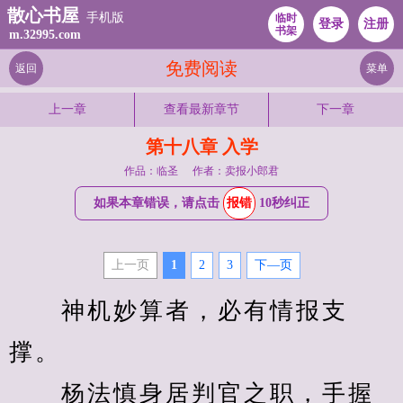
散心书屋
手机版
临时
登录
注册
书架
m.32995.com
免费阅读
返回
菜单
上一章
查看最新章节
下一章
第十八章 入学
作品：临圣
作者：卖报小郎君
如果本章错误，请点击
报错
10秒纠正
上一页
1
2
3
下—页
　　神机妙算者，必有情报支
撑。
　　杨法慎身居判官之职，手握