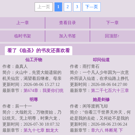
上一页
1
2
3
下—页
上一章
查看目录
下一章
临时书架
加入书签
回顶部↑
看了《临圣》的书友还喜欢看
仙工开物
叩问仙道
作者：蛊真人
作者：雨打青石
简介：火山中，先贤大能遗留的
简介：一个凡人少年因为一次意
机关仙宫，渴望着后继者。母亲
外而误入仙道，在求仙路上挣扎
舍命争取，获得仙宫宝印，临死
更新时间：2026-08-06 15:27:12
前行。仙路难于登天，面对重重
更新时间：2026-08-06 04:27:00
前留给了宁拙。...
最新章节：
第674章：我要你们统
险阻，他的求道...
最新章节：
第二千七百六十三章
统臣服
紫蝎魔君
明尊
她是剑修
作者：辰一十一
作者：闲等渡鸦飞却
简介：大哉乾元，万物资始，乃
简介：“你看三千世界天外天，何
以统天。无上明尊，时乘六龙，
处是我的去处，又何处不是我的
所其无逸。这是一个土著主角的
更新时间：2026-07-30 18:07:32
去处？”不问情爱妄念，不求超脱
更新时间：2026-08-06 23:06:24
穿越者老爷爷苏...
最新章节：
第九十七章 黜龙大
长生，赵莼...
最新章节：
章六八 终断尾 下