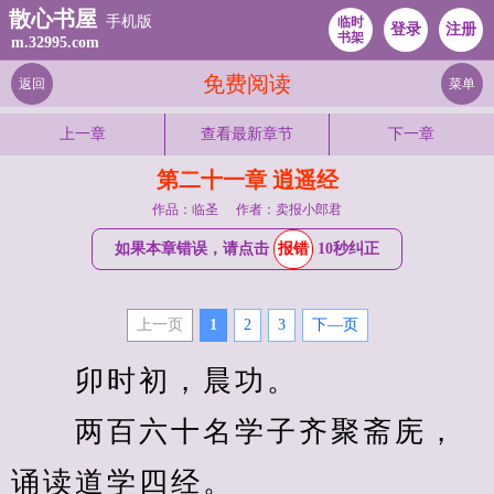
散心书屋
手机版
临时
登录
注册
书架
m.32995.com
免费阅读
返回
菜单
上一章
查看最新章节
下一章
第二十一章 逍遥经
作品：临圣
作者：卖报小郎君
如果本章错误，请点击
报错
10秒纠正
上一页
1
2
3
下—页
　　卯时初，晨功。
　　两百六十名学子齐聚斋庑，
诵读道学四经。