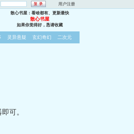
：
用户注册
散心书屋：看啥都有、更新最快
散心书屋
如果你觉得好，恳请收藏
事
灵异悬疑
玄幻奇幻
二次元
器即可。