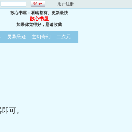
：
用户注册
散心书屋：看啥都有、更新最快
散心书屋
如果你觉得好，恳请收藏
事
灵异悬疑
玄幻奇幻
二次元
器即可。