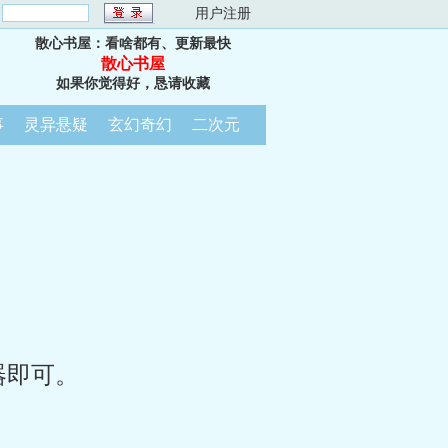
：
用户注册
散心书屋：看啥都有、更新最快
散心书屋
如果你觉得好，恳请收藏
事
灵异悬疑
玄幻奇幻
二次元
器即可。