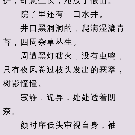
护，肆意生长，淹没了假山。
　　院子里还有一口水井。
　　井口黑洞洞的，爬满湿漉青
苔，四周杂草丛生。
　　周遭黑灯瞎火，没有虫鸣，
只有夜风卷过枝头发出的窸窣，
树影憧憧。
　　寂静，诡异，处处透着阴
森。
　　颜时序低头审视自身，袖