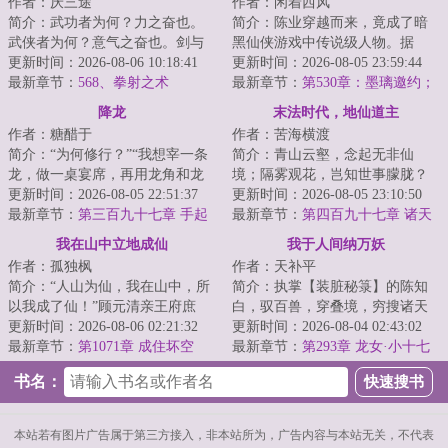
作者：厌三途
作者：闲着西风
简介：武功者为何？力之奋也。
简介：陈业穿越而来，竟成了暗
武侠者为何？意气之奋也。剑与
黑仙侠游戏中传说级人物。据
歌谱写的武侠梦，血与肉铸就的
更新时间：2026-08-06 10:18:41
传，他是一介药农，却教导出举
更新时间：2026-08-05 23:59:44
江湖路，在常人...
最新章节：
568、拳射之术
世闻名的两个仙子...
最新章节：
第530章：墨璃邀约；
误会
降龙
末法时代，地仙道主
作者：糖醋于
作者：苦海横渡
简介：“为何修行？”“我想宰一条
简介：青山云壑，念起无非仙
龙，做一桌宴席，再用龙角和龙
境；隔雾观花，岂知世事朦胧？
筋做一把弹弓。”王慎认真道。欲
更新时间：2026-08-05 22:51:37
林忧误至此世，索性高卧山巅，
更新时间：2026-08-05 23:10:50
食龙，先...
最新章节：
第三百九十七章 手起
仔细俯瞰着整个人...
最新章节：
第四百九十七章 诸天
刀落
惊怖，青霄现世
我在山中立地成仙
我于人间纳万妖
作者：孤独枫
作者：天补平
简介：“人山为仙，我在山中，所
简介：执掌【装脏秘箓】的陈知
以我成了仙！”顾元清亲王府庶
白，驭百兽，穿叠境，穷搜诸天
子，本想背靠大树，躺平做个富
更新时间：2026-08-06 02:21:32
妖魔异兽，纳其脏器于己身。当
更新时间：2026-08-04 02:43:02
家翁，谁想成...
最新章节：
第1071章 成住坏空
仙人斩尽拦路凶...
最新章节：
第293章 龙女·小十七
书名：
本站若有图片广告属于第三方接入，非本站所为，广告内容与本站无关，不代表