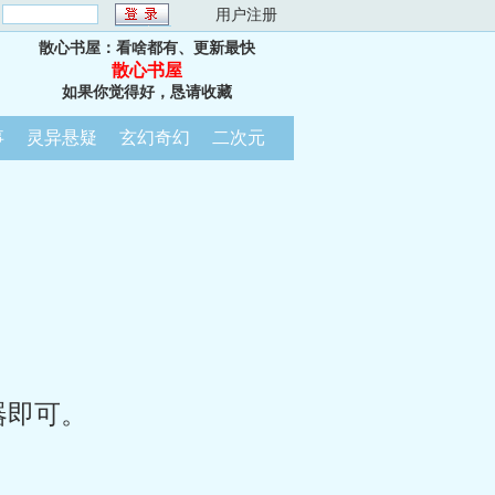
：
用户注册
散心书屋：看啥都有、更新最快
散心书屋
如果你觉得好，恳请收藏
事
灵异悬疑
玄幻奇幻
二次元
器即可。