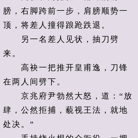
膀，右脚跨前一步，肩膀顺势一
顶，将差人撞得踉跄跌退。
　　另一名差人见状，抽刀劈
来。
　　高袂一把推开皇甫逸，刀锋
在两人间劈下。
　　京兆府尹勃然大怒，道：“放
肆，公然拒捕，藐视王法，就地
处决。”