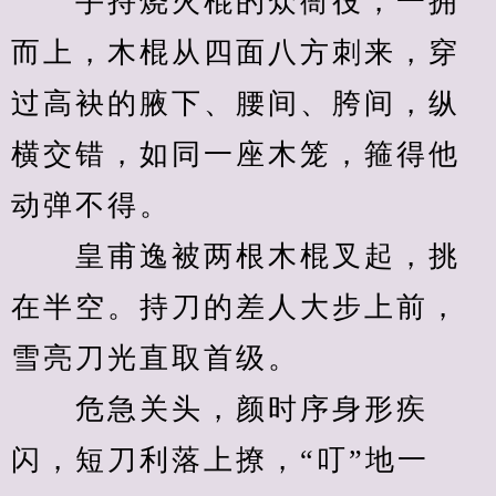
　　手持烧火棍的众衙役，一拥
而上，木棍从四面八方刺来，穿
过高袂的腋下、腰间、胯间，纵
横交错，如同一座木笼，箍得他
动弹不得。
　　皇甫逸被两根木棍叉起，挑
在半空。持刀的差人大步上前，
雪亮刀光直取首级。
　　危急关头，颜时序身形疾
闪，短刀利落上撩，“叮”地一