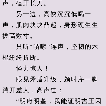
声，磕开长刀。
　　另一边，高袂沉沉低喝一
声，肌肉块块凸起，身形硬生生
拔高数寸。
　　只听“哢嚓”连声，坚韧的木
棍纷纷折断。
　　怪力惊人！
　　眼见矛盾升级，颜时序一脚
踹开差人，高声道：
　　“明府明鉴，我能证明吉王囚