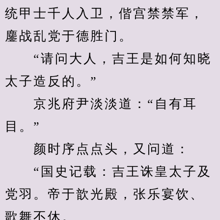
统甲士千人入卫，偕宫禁禁军，
鏖战乱党于德胜门。
　　“请问大人，吉王是如何知晓
太子造反的。”
　　京兆府尹淡淡道：“自有耳
目。”
　　颜时序点点头，又问道：
　　“国史记载：吉王诛皇太子及
党羽。帝于歆光殿，张乐宴饮、
歌舞不休。