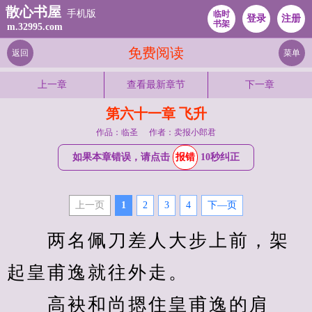
散心书屋
手机版
临时
登录
注册
书架
m.32995.com
免费阅读
返回
菜单
上一章
查看最新章节
下一章
第六十一章 飞升
作品：临圣
作者：卖报小郎君
如果本章错误，请点击
报错
10秒纠正
上一页
1
2
3
4
下—页
　　两名佩刀差人大步上前，架
起皇甫逸就往外走。
　　高袂和尚摁住皇甫逸的肩