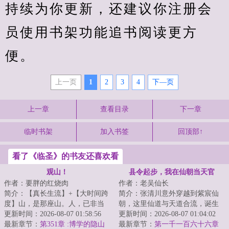
持续为你更新，还建议你注册会
员使用书架功能追书阅读更方
便。
上一页
1
2
3
4
下—页
上一章
查看目录
下一章
临时书架
加入书签
回顶部↑
看了《临圣》的书友还喜欢看
观山！
县令起步，我在仙朝当天官
作者：要胖的红烧肉
作者：老吴仙长
简介：【真长生流】+【大时间跨
简介：张清川意外穿越到紫宸仙
度】山，是那座山。人，已非当
朝，这里仙道与天道合流，诞生
年的人。许然获得【长生道
更新时间：2026-08-07 01:58:56
仙朝天官，执天道权柄、代天道
更新时间：2026-08-07 01:04:02
果】，自此踏上一...
最新章节：
第351章 :博学的隐山
牧羊，为仙道共...
最新章节：
第一千一百六十六章