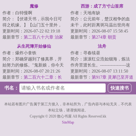
老祖（5000字）
诛魔仙傀显威！
魔修
西游：成了方寸山首席
作者：白特慢啊
作者：天地有缺
简介：【伏请天书，示我今日可
简介：公元前年，楚汉相争的血
得之机缘。】【山门五十里外，
未干，此时距离弼马温出世尚有
碧水寒潭，有灵鱼一尾，可捕
更新时间：2026-07-22 02:19:18
两百年，距西游八百年，纪成带
更新时间：2026-08-07 15:58:45
之。】【伏请天书...
最新章节：
第二百八十六章 治家
着宿慧而来，成...
最新章节：
第274章 朝贡
当无情
从生死簿开始修仙
法舟
作者：爆炸小拿铁
作者：寻春续昼
简介：郑确穿越到了修真界，开
简介：滚滚红尘浩如烟海，炼法
始努力的修炼。“鬼新娘，你今天
作舟苦渡长生。-----------------这
怎么什么都没做？”“灵石矿脉挖了
更新时间：2026-08-07 20:21:26
是一个柳洞清误入魔门，见鬼蜮
更新时间：2026-08-07 13:11:50
吗？”“...
最新章节：
第二百六十二章：长
森然，见...
最新章节：
第917章 灵犀已至开道
福镇。（第二更！）
室（二合一）
书名：
本站若有图片广告属于第三方接入，非本站所为，广告内容与本站无关，不代表
本站立场，请谨慎阅读。
Copyright © 2020 散心书屋 All Rights Reserved.kk
SiteMap