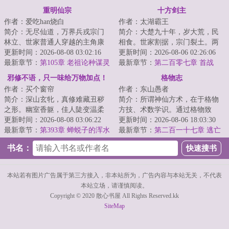
重明仙宗
十方剑主
作者：爱吃han烧白
作者：太湖霸王
简介：无尽仙道，万界兵戎宗门
简介：大楚九十年，岁大荒，民
林立、世家普通人穿越的主角康
相食。世家割据，宗门裂土。两
大宝，在师父身殁后继承了掌门
更新时间：2026-08-08 03:02:16
朝对峙，域外高僧，海上巨寇，
更新时间：2026-08-06 02:26:06
之位。背负着宗...
最新章节：
第105章 老祖论种谋灵
纷至沓来。书院...
最新章节：
第二百零七章 首战
珍，天灵根者拜掌门
邪修不语，只一味给万物加点！
格物志
作者：买个窗帘
作者：东山愚者
简介：深山玄牝，真修难藏丑秽
简介：所谓神仙方术，在于格物
之形。幽室香躯，佳人陡变温柔
方技、术数学识。通过格物致
之质。欲用万寿仙朝万年寿，成
更新时间：2026-08-08 03:06:22
知，方士总结道理本质，追寻理
更新时间：2026-08-06 18:03:30
就仙人洞里真仙...
最新章节：
第393章 蝉蜕子的浑水
想提升，一代比一...
最新章节：
第二百一十七章 逃亡
摸鱼、“菇重”之能、嚣张气焰（五
（下）
书名：
千字）
本站若有图片广告属于第三方接入，非本站所为，广告内容与本站无关，不代表
本站立场，请谨慎阅读。
Copyright © 2020 散心书屋 All Rights Reserved.kk
SiteMap