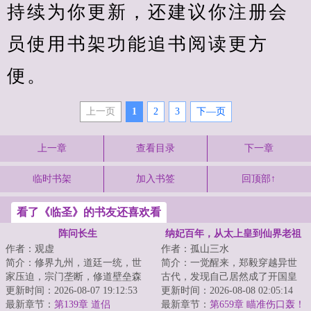
持续为你更新，还建议你注册会
员使用书架功能追书阅读更方
便。
上一页
1
2
3
下—页
上一章
查看目录
下一章
临时书架
加入书签
回顶部↑
看了《临圣》的书友还喜欢看
阵问长生
纳妃百年，从太上皇到仙界老祖
作者：观虚
作者：孤山三水
简介：修界九州，道廷一统，世
简介：一觉醒来，郑毅穿越异世
家压迫，宗门垄断，修道壁垒森
古代，发现自己居然成了开国皇
严。底层修士修道无门，灵石匮
更新时间：2026-08-07 19:12:53
帝。还没等他反应过来，就有皇
更新时间：2026-08-08 02:05:14
乏，度日维艰。...
最新章节：
第139章 道侣
子谋反成功，弑...
最新章节：
第659章 瞄准伤口轰！