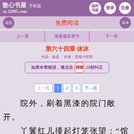
散心书屋
手机版
临时
登录
注册
书架
m.32995.com
免费阅读
返回
菜单
上一章
查看最新章节
下一章
第六十四章 休沐
作品：临圣
作者：卖报小郎君
如果本章错误，请点击
报错
10秒纠正
上一页
1
2
3
下—页
　　院外，刷着黑漆的院门敞
开。
　　丫鬟红儿擡起灯笼张望：“馆