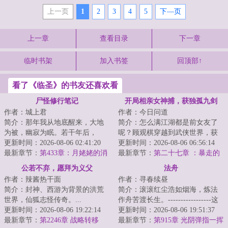
上一页
1
2
3
4
5
下—页
上一章
查看目录
下一章
临时书架
加入书签
回顶部↑
看了《临圣》的书友还喜欢看
尸怪修行笔记
开局相亲女神捕，获独孤九剑
作者：城上君
作者：今日问道
简介：那年我从地底醒来，大地
简介：怎么满江湖都是前女友了
为被，幽寂为眠。若干年后，
呢？顾观棋穿越到武侠世界，获
……山间群妖来相会，独坐楼台
更新时间：2026-08-06 02:41:20
得【相亲系统】。只要相亲就可
更新时间：2026-08-06 06:56:14
渡清宵。...
最新章节：
第433章：月姥姥的消
以获得各种武林...
最新章节：
第二十七章 ：暴走的
息
温淑仪（求月票）
公若不弃，愿拜为义父
法舟
作者：辣酱热干面
作者：寻春续昼
简介：封神、西游为背景的洪荒
简介：滚滚红尘浩如烟海，炼法
世界，仙狐志怪传奇。...
作舟苦渡长生。-----------------这
更新时间：2026-08-06 19:22:14
是一个柳洞清误入魔门，见鬼蜮
更新时间：2026-08-06 19:51:37
最新章节：
第2246章 战略转移
森然，见...
最新章节：
第915章 光阴弹指一挥