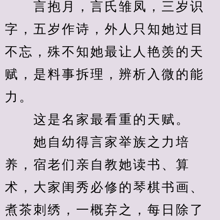
　　言抱月，言氏雏凤，三岁识
字，五岁作诗，外人只知她过目
不忘，殊不知她最让人艳羡的天
赋，是料事拆理，辨析入微的能
力。
　　这是名家最看重的天赋。
　　她自幼得言家举族之力培
养，宿老们亲自教她读书、算
术，大家闺秀必修的琴棋书画、
煮茶刺绣，一概弃之，每日除了