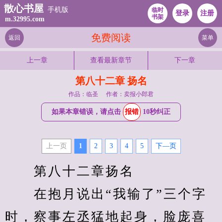
散心书屋
手机版
临时
登录
注册
书架
m.32995.com
免费阅读
返回
菜单
上一章
查看最新章节
下一章
第八十二章 扬名
作品：临圣
作者：卖报小郎君
如果本章错误，请点击
报错
10秒纠正
上一页
1
2
3
4
5
下—页
　　第八十二章扬名
　　在抱月说出“我输了”三个字
时，察事左丞猛地起身，脸庞喜