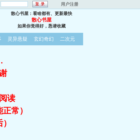
：
用户注册
散心书屋：看啥都有、更新最快
散心书屋
如果你觉得好，恳请收藏
事
灵异悬疑
玄幻奇幻
二次元
…
谢
阅读
能正常）
后）