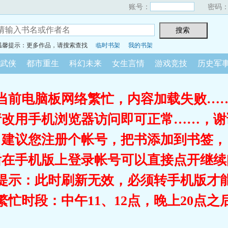
账号：
密码
温馨提示：更多作品，请搜索查找
临时书架
我的书架
武侠
都市重生
科幻未来
女生言情
游戏竞技
历史军
当前电脑板网络繁忙，内容加载失败…
请改用手机浏览器访问即可正常……，谢
建议您注册个帐号，把书添加到书签，
后在手机版上登录帐号可以直接点开继续
提示：此时刷新无效，必须转手机版才
繁忙时段：中午11、12点，晚上20点之