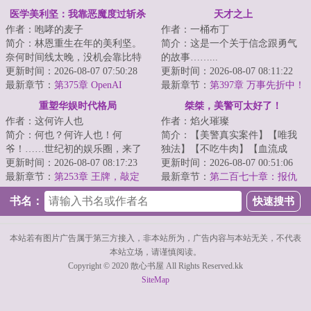
医学美利坚：我靠恶魔度过斩杀
天才之上
作者：咆哮的麦子
作者：一桶布丁
线
简介：林恩重生在年的美利坚。
简介：这是一个关于信念跟勇气
奈何时间线太晚，没机会靠比特
的故事……...
币翻盘。无奈只能他只能先做好
更新时间：2026-08-07 07:50:28
更新时间：2026-08-07 08:11:22
医生本职工作，...
最新章节：
第375章 OpenAI
最新章节：
第397章 万事先折中！
重塑华娱时代格局
桀桀，美警可太好了！
作者：这何许人也
作者：焰火璀璨
简介：何也？何许人也！何
简介：【美警真实案件】【唯我
爷！……世纪初的娱乐圈，来了
独法】【不吃牛肉】【血流成
位爷，路子很野！ps：导演起步
更新时间：2026-08-07 08:17:23
河】【多女】这里是穷人的地
更新时间：2026-08-07 00:51:06
文、资本玩家，单女...
最新章节：
第253章 王牌，敲定
狱，富人的天堂，罪...
最新章节：
第二百七十章：报仇
（六千字，求月票~）
不隔夜！（求月票）
书名：
本站若有图片广告属于第三方接入，非本站所为，广告内容与本站无关，不代表
本站立场，请谨慎阅读。
Copyright © 2020 散心书屋 All Rights Reserved.kk
SiteMap