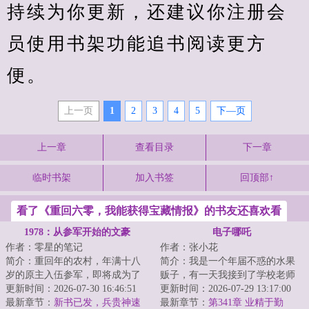
持续为你更新，还建议你注册会
员使用书架功能追书阅读更方
便。
上一页
1
2
3
4
5
下—页
上一章
查看目录
下一章
临时书架
加入书签
回顶部↑
看了《重回六零，我能获得宝藏情报》的书友还喜欢看
1978：从参军开始的文豪
电子哪吒
作者：零星的笔记
作者：张小花
简介：重回年的农村，年满十八
简介：我是一个年届不惑的水果
岁的原主入伍参军，即将成为了
贩子，有一天我接到了学校老师
军队中的一员。等着周旭重生过
更新时间：2026-07-30 16:46:51
的电话，说我那成绩一直平平无
更新时间：2026-07-29 13:17:00
来的时候，手里...
最新章节：
新书已发，兵贵神速
奇的儿子刘振华...
最新章节：
第341章 业精于勤