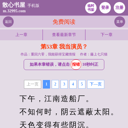
散心书屋
手机版
临时
登录
注册
书架
m.32995.com
免费阅读
返回
菜单
上一章
查看最新章节
下一章
第53章 我当演员？
作品：重回六零，我能获得宝藏情报
作者：藤上七只猫
如果本章错误，请点击
报错
10秒纠正
上一页
1
2
3
4
5
下—页
　　下午，江南造船厂。
　　不知何时，阴云遮蔽太阳。
　　天色变得有些阴沉。