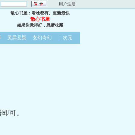
：
用户注册
散心书屋：看啥都有、更新最快
散心书屋
如果你觉得好，恳请收藏
事
灵异悬疑
玄幻奇幻
二次元
器即可。