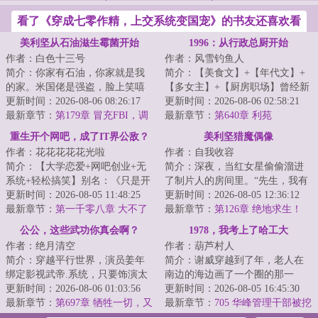
看了《穿成七零作精，上交系统变国宠》的书友还喜欢看
美利坚从石油滋生霉菌开始
1996：从行政总厨开始
作者：白色十三号
作者：风雪钓鱼人
简介：你家有石油，你家就是我
简介：【美食文】+【年代文】+
的家。米国佬是强盗，脸上笑嘻
【多女主】+【厨房职场】曾经新
嘻，背后挂大刀，见到好东西，
更新时间：2026-08-06 08:26:17
式融合菜掌门人陈芝虎重生了。
更新时间：2026-08-06 02:58:21
什么都想要，要...
最新章节：
第179章 冒充FBI，调
看着眼前的破...
最新章节：
第640章 利苑
查LAPD
重生开个网吧，成了IT界公敌？
美利坚猎魔偶像
作者：花花花花花光啦
作者：自我收容
简介：【大学恋爱+网吧创业+无
简介：深夜，当红女星偷偷溜进
系统+轻松搞笑】别名：《只是开
了制片人的房间里。“先生，我有
个网吧，怎么就有伤风化
更新时间：2026-08-05 11:48:25
理由怀疑维克多先生除了好莱坞
更新时间：2026-08-05 12:36:12
了？》、《这个网吧...
最新章节：
第一千零八章 大不了
巨星的以外，...
最新章节：
第126章 绝地求生！
就互相伤害！
（求追读~）
公公，这些武功你真会啊？
1978，我考上了哈工大
作者：绝月清空
作者：葫芦村人
简介：穿越平行世界，演员姜年
简介：谢威穿越到了年，老人在
绑定影视武帝.系统，只要饰演太
南边的海边画了一个圈的那一
监，就能获得所饰太监的全部功
更新时间：2026-08-06 01:03:56
年，也是恢复高考的第二年。了
更新时间：2026-08-05 16:45:30
夫。在一部不...
最新章节：
第697章 牺牲一切，又
解时代发展脉络的...
最新章节：
705 华峰管理干部被挖
得到了什么？
走一半，国际巨头的釜底抽薪之