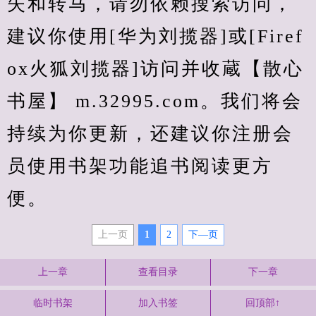
失和转马，请勿依赖搜索访问，
建议你使用[华为刘揽器]或[Firef
ox火狐刘揽器]访问并收蔵【散心
书屋】 m.32995.com。我们将会
持续为你更新，还建议你注册会
员使用书架功能追书阅读更方
便。
上一页
1
2
下—页
上一章
查看目录
下一章
临时书架
加入书签
回顶部↑