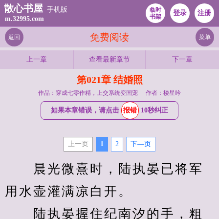
散心书屋
手机版
临时
登录
注册
书架
m.32995.com
免费阅读
返回
菜单
上一章
查看最新章节
下一章
第021章 结婚照
作品：穿成七零作精，上交系统变国宠
作者：楼星吟
如果本章错误，请点击
报错
10秒纠正
上一页
1
2
下—页
　　晨光微熹时，陆执晏已将军
用水壶灌满凉白开。
　　陆执晏握住纪南汐的手，粗