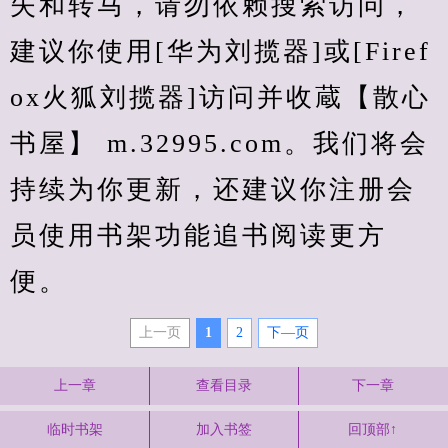
失和转马，请勿依赖搜索访问，
建议你使用[华为刘揽器]或[Firef
ox火狐刘揽器]访问并收蔵【散心
书屋】 m.32995.com。我们将会
持续为你更新，还建议你注册会
员使用书架功能追书阅读更方
便。
上一页
1
2
下—页
上一章
查看目录
下一章
临时书架
加入书签
回顶部↑