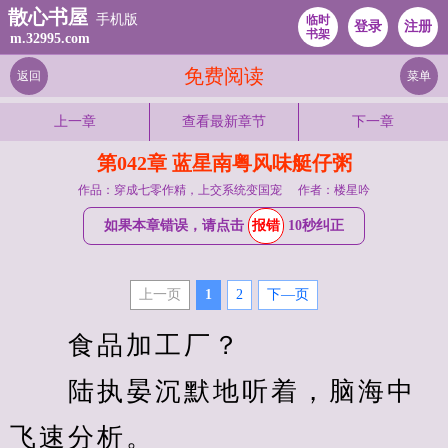
散心书屋
手机版
临时
登录
注册
书架
m.32995.com
免费阅读
返回
菜单
上一章
查看最新章节
下一章
第042章 蓝星南粤风味艇仔粥
作品：穿成七零作精，上交系统变国宠
作者：楼星吟
如果本章错误，请点击
报错
10秒纠正
上一页
1
2
下—页
　　食品加工厂？
　　陆执晏沉默地听着，脑海中
飞速分析。