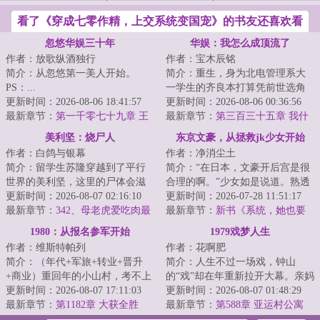
看了《穿成七零作精，上交系统变国宠》的书友还喜欢看
忽悠华娱三十年
华娱：我怎么成顶流了
作者：放歌纵酒独行
作者：宝木辰铭
简介：从忽悠第一美人开始。
简介：重生，身为北电管理系大
PS：...
一学生的齐良本打算凭前世选角
更新时间：2026-08-06 18:41:57
导演的经验，积攒人脉资本重操
更新时间：2026-08-06 00:36:56
最新章节：
第一千零七十九章 王
旧业。没想到进...
最新章节：
第三百三十五章 我什
玉文来袭？《大象席地而坐》
么东西啊我去催人家
美利坚：烧尸人
东京文豪，从拯救jk少女开始
作者：白鸽与银幕
作者：净消尘土
简介：留学生苏隆穿越到了平行
简介：“在日本，文豪开后宫是很
世界的美利坚，这里的尸体会滋
合理的啊。”少女如是说道。熟透
生诡异生物，而他则是一名联邦
更新时间：2026-08-07 02:16:10
的邻家太太，强势的御姐编辑，
更新时间：2026-07-28 11:51:17
烧尸工，专门负...
最新章节：
342、母老虎爱吃肉最
知性的美女...
最新章节：
新书《系统，她也要
棒了！
当我的狗吗？》
1980：从报名参军开始
1979戏梦人生
作者：维斯特帕列
作者：花啊肥
简介：（年代+军旅+转业+晋升
简介：人生不过一场戏，钟山
+商业）重回年的小山村，考不上
的“戏”却在年重新拉开大幕。亲妈
大学，做不了生意，想要跳出农
更新时间：2026-08-07 17:11:03
葬礼天崩开局，窝囊亲爹千里认
更新时间：2026-08-07 01:48:29
门，似乎只有报...
最新章节：
第1182章 大获全胜
亲，村花有情...
最新章节：
第588章 亚运村公寓