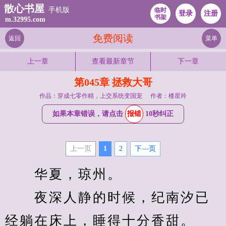
散心书屋
手机版
临时
登录
注册
书架
m.32995.com
免费阅读
返回
菜单
上一章
查看最新章节
下一章
第045章 拯救大哥
作品：穿成七零作精，上交系统变国宠
作者：楼星吟
如果本章错误，请点击
报错
10秒纠正
上一页
1
2
下—页
　　华夏，琼州。
　　夜深人静的时候，纪南汐已
经躺在床上，睡得十分香甜。