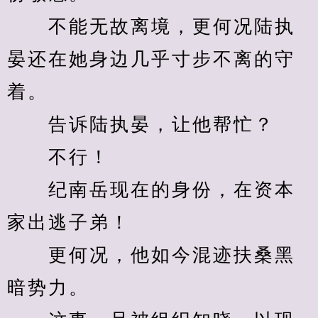
　　不能无故离境，更何况陆执
晏还在她身边几乎寸步不离的守
着。
　　告诉陆执晏，让他帮忙？
　　不行！
　　纪南岳现在的身份，在资本
家出逃子弟！
　　更何况，他如今混迹扶桑黑
暗势力。