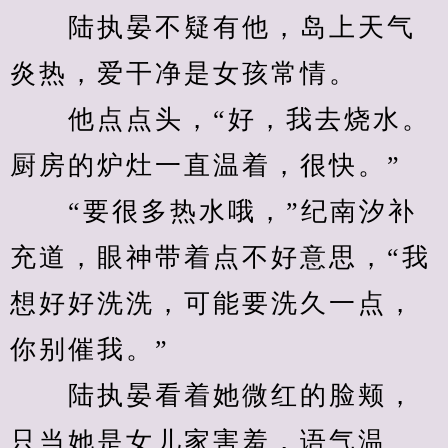
　　陆执晏不疑有他，岛上天气
炎热，爱干净是女孩常情。
　　他点点头，“好，我去烧水。
厨房的炉灶一直温着，很快。”
　　“要很多热水哦，”纪南汐补
充道，眼神带着点不好意思，“我
想好好洗洗，可能要洗久一点，
你别催我。”
　　陆执晏看着她微红的脸颊，
只当她是女儿家害羞，语气温