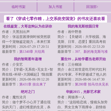
临时书架
加入书签
回顶部↑
看了《穿成七零作精，上交系统变国宠》的书友还喜欢看
在线鉴宠，大哥这狗认为在训你
我的海克斯校园日常
作者：天黑别出声
作者：画中野兽
啊
简介：张远贫困潦倒时候突然获
简介：【关键词：大学校园、海
得一个宠物鉴定能力，本来打算
克斯、日常、恋爱】重回高考前
去宠物行业发光发热，却因为没
更新时间：2026-07-29 17:20:51
一个月，林远看着眼前每周刷新
更新时间：2026-08-05 22:53:20
资格证被拒。另...
最新章节：
第1340章 大结局
的海克斯选项，...
最新章节：
397、新的海克斯与准
备收网
我的智商逐年递增
重生99，从给学霸当老师开始
作者：介安艺
作者：三分糊涂
简介：【学霸+无系统+无女主+智
简介：余江前世是吃尽时代红利
商在线+科研+大国崛起】?陈拙重
的AI专家。不料穿越成了他人的
生回了婴儿时期。但他没有系
更新时间：2026-08-06 09:12:20
接盘侠。全家打工，独自留守，
更新时间：2026-08-06 14:47:30
统，没有随身空...
最新章节：
第431章 挂出来了
中专在读。他满...
最新章节：
第280章 拍马功夫见长
绝对之门
华娱2015，光影艺术家
作者：魔性沧月
作者：两猫养一人
简介：做个梦不小心开了通往现
简介：“这段暗恋戏，慢镜头加旁
实的天门，虚幻维度的生灵，杀
白、男女主角下雨撑伞，剧情俗