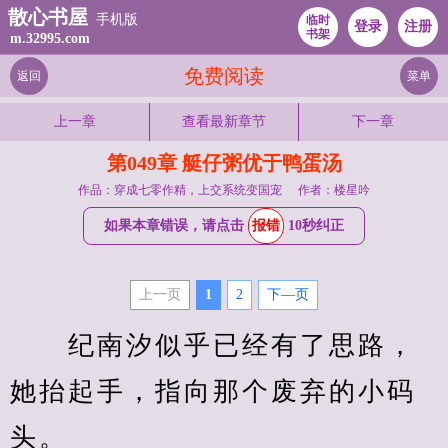
散心书屋
手机版
临时
登录
注册
书架
m.32995.com
免费阅读
返回
菜单
上一章
查看最新章节
下一章
第049章 艇仔粥优于鸭蛋汤
作品：穿成七零作精，上交系统变国宠
作者：楼星吟
如果本章错误，请点击
报错
10秒纠正
上一页
1
2
下—页
　　纪南汐似乎已经有了思路，
她抬起手，指向那个废弃的小码
头。