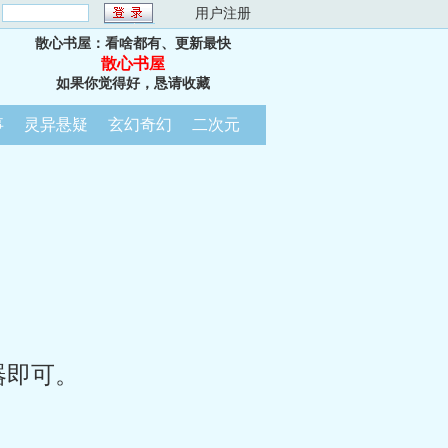
：
用户注册
散心书屋：看啥都有、更新最快
散心书屋
如果你觉得好，恳请收藏
事
灵异悬疑
玄幻奇幻
二次元
器即可。