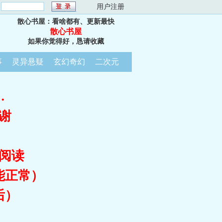
：
用户注册
散心书屋：看啥都有、更新最快
散心书屋
如果你觉得好，恳请收藏
事
灵异悬疑
玄幻奇幻
二次元
…
谢
阅读
能正常）
后）