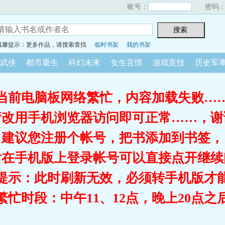
账号：
密码
温馨提示：更多作品，请搜索查找
临时书架
我的书架
武侠
都市重生
科幻未来
女生言情
游戏竞技
历史军
当前电脑板网络繁忙，内容加载失败…
请改用手机浏览器访问即可正常……，谢
建议您注册个帐号，把书添加到书签，
后在手机版上登录帐号可以直接点开继续
提示：此时刷新无效，必须转手机版才
繁忙时段：中午11、12点，晚上20点之