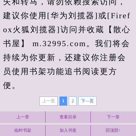
失和转马，请勿依赖搜索访问，
建议你使用[华为刘揽器]或[Firef
ox火狐刘揽器]访问并收蔵【散心
书屋】 m.32995.com。我们将会
持续为你更新，还建议你注册会
员使用书架功能追书阅读更方
便。
上一页
1
2
下—页
上一章
查看目录
下一章
临时书架
加入书签
回顶部↑