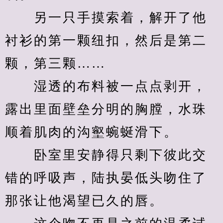
　　另一只手摸索着，解开了他
衬衫的第一颗纽扣，然后是第二
颗，第三颗……
　　湿透的布料被一点点剥开，
露出里面壁垒分明的胸膛，水珠
顺着肌肉的沟壑蜿蜒滑下。
　　卧室里安静得只剩下彼此交
错的呼吸声，陆执晏低头吻住了
那张让他渴望已久的唇。