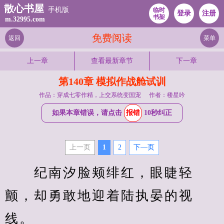
散心书屋
手机版
临时
登录
注册
书架
m.32995.com
免费阅读
返回
菜单
上一章
查看最新章节
下一章
第140章 模拟作战舱试训
作品：穿成七零作精，上交系统变国宠
作者：楼星吟
如果本章错误，请点击
报错
10秒纠正
上一页
1
2
下—页
　　纪南汐脸颊绯红，眼睫轻
颤，却勇敢地迎着陆执晏的视
线。