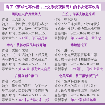
看了《穿成七零作精，上交系统变国宠》的书友还喜欢看
回到红火岁月做俗人
主公，你要支棱起来呀
作者：工具超人
作者：中秋月明
简介：一个吃货，穿越到缺衣少
简介：让卫东梦回。残疾老保安
吃的年代，努力做一个有吃有喝
没啥重生技能，却恰逢本地有尊
的俗人。合理党，暴戾少，智商
更新时间：2026-08-07 10:25:58
通天彻地的超级大神，当然要鞍
更新时间：2026-08-02 01:07:16
在线，无诸天、...
最新章节：
1217哥，你不会是害
前马后，悉心跟...
最新章节：
第1754章 这一辈子总
怕吧？
要为什么拼命
半岛：从催收国民妹妹开始
华娱情报王
作者：爱情不太顺
作者：胖一点
简介：【一句话简介】：我只是
简介：北电级高职班毕业生颜
去体验生活收个债，怎么就成了
礼，获得金手指【每日情报系
半岛女团的白月光？【正经简
更新时间：2026-08-05 22:28:11
统】，从此化身娱乐圈情报王什
更新时间：2026-08-07 00:07:10
介】：年，半岛娱...
最新章节：
第247章 漂亮女人会用
么？《隋唐英雄传》...
最新章节：
639 颜礼：你身上最大
请客换称呼
的优势不是名气，而是脸
在港岛创立豪门
北美巫师，从开黑诊所开始
作者：双新番
作者：亚斯特拉的回响
简介：重生年的香江，做了一名
简介：罗杰的客户主打法外狂
地产经纪，口袋只有可怜巴巴的
徒，诊金常用子弹结算，隔壁邻
一点存款，吕百侨必须多赚钱，
更新时间：2026-08-05 13:58:47
居不是销赃就是放贷。不过他能
更新时间：2026-08-07 02:29:06
努力积攒原始资...
最新章节：
343【以大欺小】（求
看见伤口飘出的腐...
最新章节：
第282章 猛猛嗑毒
订阅）