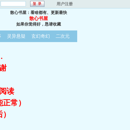
：
用户注册
散心书屋：看啥都有、更新最快
散心书屋
如果你觉得好，恳请收藏
事
灵异悬疑
玄幻奇幻
二次元
…
谢
阅读
能正常）
后）