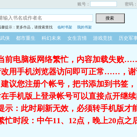
账号：
密码
温馨提示：更多作品，请搜索查找
临时书架
我的书架
武侠
都市重生
科幻未来
女生言情
游戏竞技
历史军
当前电脑板网络繁忙，内容加载失败…
请改用手机浏览器访问即可正常……，谢
建议您注册个帐号，把书添加到书签，
后在手机版上登录帐号可以直接点开继续
提示：此时刷新无效，必须转手机版才
繁忙时段：中午11、12点，晚上20点之