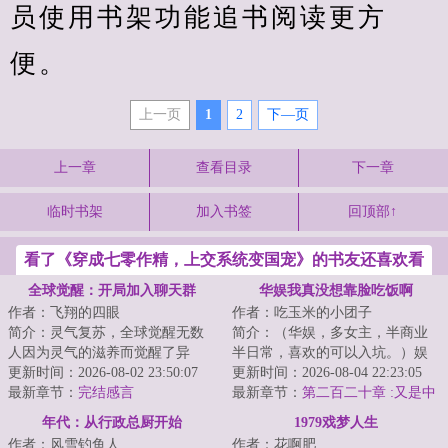
员使用书架功能追书阅读更方
便。
上一页
1
2
下—页
上一章
查看目录
下一章
临时书架
加入书签
回顶部↑
看了《穿成七零作精，上交系统变国宠》的书友还喜欢看
全球觉醒：开局加入聊天群
华娱我真没想靠脸吃饭啊
作者：飞翔的四眼
作者：吃玉米的小团子
简介：灵气复苏，全球觉醒无数
简介：（华娱，多女主，半商业
人因为灵气的滋养而觉醒了异
半日常，喜欢的可以入坑。）娱
能。有趣的是多数人都以为自己
更新时间：2026-08-02 23:50:07
乐圈流传一个笑话：比谁的绯闻
更新时间：2026-08-04 22:23:05
才是唯一觉醒了异...
最新章节：
完结感言
多，千万别把江...
最新章节：
第二百二十章 :又是中
韩合拍?
年代：从行政总厨开始
1979戏梦人生
作者：风雪钓鱼人
作者：花啊肥