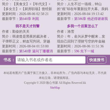
简介：【美食文】+【年代文】+
简介：人生不过一场戏，钟山
【多女主】+【厨房职场】曾经新
的“戏”却在年重新拉开大幕。亲妈
式融合菜掌门人陈芝虎重生了。
更新时间：2026-08-06 02:58:21
葬礼天崩开局，窝囊亲爹千里认
更新时间：2026-08-04 19:13:42
看着眼前的破...
最新章节：
第640章 利苑
亲，村花有情...
最新章节：
第586章 他还得谢谢我
呢
我不是天才刑警
多我一个后富怎么了
作者：勤奋的关关
作者：渔雪
简介：韩凌曾是黑夜的裁决者，
简介：年，俞兴从梦中醒来，发
子弹即正义，鲜血写判词。穿越
现自己回到了理财亏空的年金融
重获新生，那些曾经猎杀的魑魅
更新时间：2026-08-04 01:53:00
危机前夕。梦中的自己，初学
更新时间：2026-08-06 11:51:36
魍魉，如今变成...
最新章节：
第540章 逼问丁珊珊消
医，未能从业，后...
最新章节：
596 先下一城
息（两章合一）
书名：
本站若有图片广告属于第三方接入，非本站所为，广告内容与本站无关，不代表
本站立场，请谨慎阅读。
Copyright © 2020 散心书屋 All Rights Reserved.kk
SiteMap