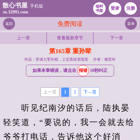
散心书屋
手机版
临时
登录
注册
书架
m.32995.com
免费阅读
返回
菜单
上一章
查看最新章节
下一章
第165章 重孙辈
作品：穿成七零作精，上交系统变国宠
作者：楼星吟
如果本章错误，请点击
报错
10秒纠正
上一页
1
2
下—页
　　听见纪南汐的话后，陆执晏
轻笑道，“要说的，我一会就去给
爷爷打电话，告诉他这个好消