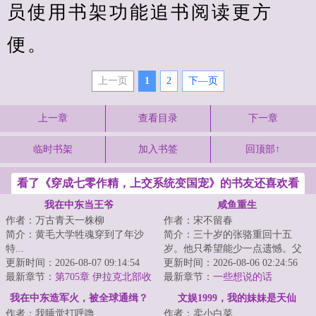
员使用书架功能追书阅读更方
便。
上一页
1
2
下—页
上一章
查看目录
下一章
临时书架
加入书签
回顶部↑
看了《穿成七零作精，上交系统变国宠》的书友还喜欢看
我在中东当王爷
咸鱼重生
作者：万古青天一株柳
作者：宋不留春
简介：黄毛大学牲魂穿到了年沙
简介：三十岁的张骆重回十五
特...
岁。他只希望能少一点遗憾。父
更新时间：2026-08-07 09:14:54
母的遗憾，暗恋的遗憾，成长的
更新时间：2026-08-06 02:24:56
最新章节：
第705章 伊拉克北部收
遗憾。他其实所求...
最新章节：
一些想说的话
官
我在中东造军火，被全球通缉？
文娱1999，我的妹妹是天仙
作者：我睡觉打呼噜
作者：卖小白菜