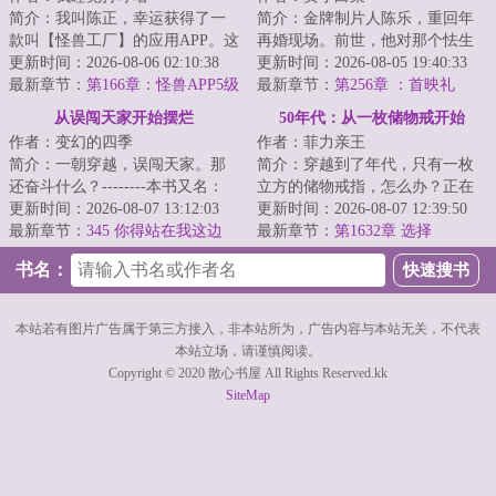
简介：我叫陈正，幸运获得了一
简介：金牌制片人陈乐，重回年
款叫【怪兽工厂】的应用APP。这
再婚现场。前世，他对那个怯生
帮力大无穷的怪兽，干起活来一
更新时间：2026-08-06 02:10:38
生叫“哥哥”的所谓妹妹冷漠一辈
更新时间：2026-08-05 19:40:33
个能顶一百个...
最新章节：
第166章：怪兽APP5级
子，她却在他...
最新章节：
第256章 ：首映礼
了！！
从误闯天家开始摆烂
50年代：从一枚储物戒开始
作者：变幻的四季
作者：菲力亲王
简介：一朝穿越，误闯天家。那
简介：穿越到了年代，只有一枚
还奋斗什么？--------本书又名：
立方的储物戒指，怎么办？正在
《我的女友有万亿资产。》...
更新时间：2026-08-07 13:12:03
苦恼的时候，更可怕的事情发生
更新时间：2026-08-07 12:39:50
最新章节：
345 你得站在我这边
了，父母在眼前...
最新章节：
第1632章 选择
啊，你个混蛋！
书名：
本站若有图片广告属于第三方接入，非本站所为，广告内容与本站无关，不代表
本站立场，请谨慎阅读。
Copyright © 2020 散心书屋 All Rights Reserved.kk
SiteMap