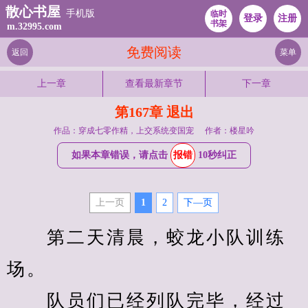
散心书屋
手机版
临时
登录
注册
书架
m.32995.com
免费阅读
返回
菜单
上一章
查看最新章节
下一章
第167章 退出
作品：穿成七零作精，上交系统变国宠
作者：楼星吟
如果本章错误，请点击
报错
10秒纠正
上一页
1
2
下—页
　　第二天清晨，蛟龙小队训练
场。
　　队员们已经列队完毕，经过