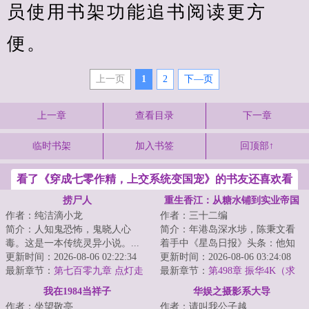
员使用书架功能追书阅读更方
便。
上一页
1
2
下—页
上一章
查看目录
下一章
临时书架
加入书签
回顶部↑
看了《穿成七零作精，上交系统变国宠》的书友还喜欢看
捞尸人
重生香江：从糖水铺到实业帝国
作者：纯洁滴小龙
作者：三十二编
简介：人知鬼恐怖，鬼晓人心
简介：年港岛深水埗，陈秉文看
毒。这是一本传统灵异小说。...
着手中《星岛日报》头条：他知
更新时间：2026-08-06 02:22:34
道自己重生在了最完美的年代。
更新时间：2026-08-06 03:24:08
最新章节：
第七百零九章 点灯走
这一世，他不在...
最新章节：
第498章 振华4K（求
江！
月票推荐票求追订）
我在1984当祥子
华娱之摄影系大导
作者：坐望敬亭
作者：请叫我公子越