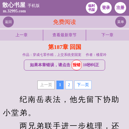
散心书屋
手机版
临时
登录
注册
书架
m.32995.com
免费阅读
返回
菜单
上一章
查看最新章节
下一章
第187章 回国
作品：穿成七零作精，上交系统变国宠
作者：楼星吟
如果本章错误，请点击
报错
10秒纠正
上一页
1
2
下—页
　　纪南岳表法，他先留下协助
小堂弟。
　　两兄弟联手进一步梳理，还