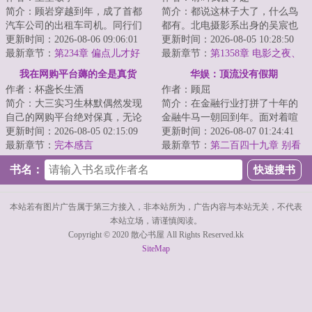
简介：顾岩穿越到年，成了首都
简介：都说这林子大了，什么鸟
汽车公司的出租车司机。同行们
都有。北电摄影系出身的吴宸也
都自嘲他们这行是“现代祥子”。可
更新时间：2026-08-06 09:06:01
想看看，这个光怪陆离的电影圈
更新时间：2026-08-05 10:28:50
人家祥子正...
最新章节：
第234章 偏点儿才好
里，究竟都有些...
最新章节：
第1358章 电影之夜、
吴总还挺感兴趣的
我在网购平台薅的全是真货
华娱：顶流没有假期
作者：杯盏长生酒
作者：顾屈
简介：大三实习生林默偶然发现
简介：在金融行业打拼了十年的
自己的网购平台绝对保真，无论
金融牛马一朝回到年。面对着喧
购买什么，都与商品介绍完全相
更新时间：2026-08-05 02:15:09
喧扰扰的世界，江白咧嘴一笑。
更新时间：2026-08-07 01:24:41
符，一下子就打...
最新章节：
完本感言
金融？狗都不干...
最新章节：
第二百四十九章 别看
了，口水流出来了，又是一年星
书名：
光大赏！
本站若有图片广告属于第三方接入，非本站所为，广告内容与本站无关，不代表
本站立场，请谨慎阅读。
Copyright © 2020 散心书屋 All Rights Reserved.kk
SiteMap