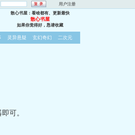
：
用户注册
散心书屋：看啥都有、更新最快
散心书屋
如果你觉得好，恳请收藏
事
灵异悬疑
玄幻奇幻
二次元
器即可。