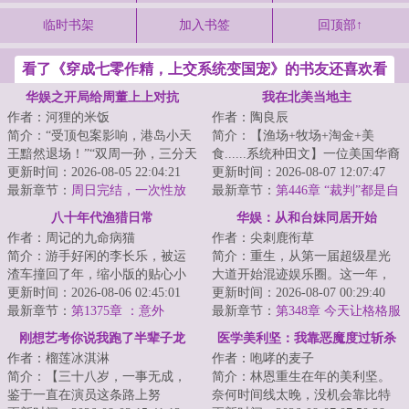
临时书架
加入书签
回顶部↑
看了《穿成七零作精，上交系统变国宠》的书友还喜欢看
华娱之开局给周董上上对抗
我在北美当地主
作者：河狸的米饭
作者：陶良辰
简介：“受顶包案影响，港岛小天
简介：【渔场+牧场+淘金+美
王黯然退场！”“双周一孙，三分天
食......系统种田文】一位美国华裔
下，华语乐坛新势力！”“新时代华
更新时间：2026-08-05 22:04:21
UP主参加荒野求生，挑战赢下百
更新时间：2026-08-07 12:07:47
语乐...
最新章节：
周日完结，一次性放
万美元大奖，...
最新章节：
第446章 “裁判”都是自
出
己人！专家：纯新的，毫无争
八十年代渔猎日常
华娱：从和台妹同居开始
议……
作者：周记的九命病猫
作者：尖刺鹿衔草
简介：游手好闲的李长乐，被运
简介：重生，从第一届超级星光
渣车撞回了年，缩小版的贴心小
大道开始混迹娱乐圈。这一年，
儿子，爱操心的大儿子，心冷了
更新时间：2026-08-06 02:45:01
周王陶林如日中天；这一年，众
更新时间：2026-08-07 00:29:40
的老婆。但他已...
最新章节：
第1375章 ：意外
多花刚展露头角...
最新章节：
第348章 今天让格格服
侍你
刚想艺考你说我跑了半辈子龙
医学美利坚：我靠恶魔度过斩杀
作者：榴莲冰淇淋
作者：咆哮的麦子
套？
线
简介：【三十八岁，一事无成，
简介：林恩重生在年的美利坚。
鉴于一直在演员这条路上努
奈何时间线太晚，没机会靠比特