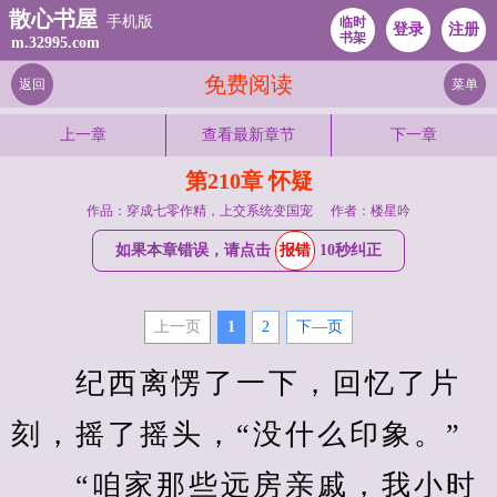
散心书屋
手机版
临时
登录
注册
书架
m.32995.com
免费阅读
返回
菜单
上一章
查看最新章节
下一章
第210章 怀疑
作品：穿成七零作精，上交系统变国宠
作者：楼星吟
如果本章错误，请点击
报错
10秒纠正
上一页
1
2
下—页
　　纪西离愣了一下，回忆了片
刻，摇了摇头，“没什么印象。”
　　“咱家那些远房亲戚，我小时